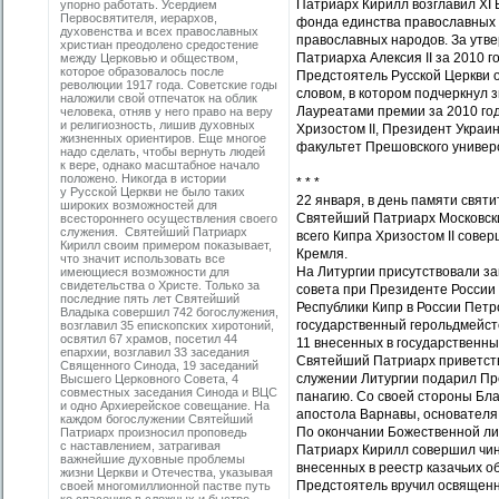
Патриарх Кирилл возглавил XI
упорно работать. Усердием
Первосвятителя, иерархов,
фонда единства православных
духовенства и всех православных
православных народов. За утв
христиан преодолено средостение
Патриарха Алексия II за 2010 го
между Церковью и обществом,
которое образовалось после
Предстоятель Русской Церкви 
революции 1917 года. Советские годы
словом, в котором подчеркнул
наложили свой отпечаток на облик
Лауреатами премии за 2010 го
человека, отняв у него право на веру
и религиозность, лишив духовных
Хризостом II, Президент Украин
жизненных ориентиров. Еще многое
факультет Прешовского универс
надо сделать, чтобы вернуть людей
к вере, однако масштабное начало
положено. Никогда в истории
* * *
у Русской Церкви не было таких
22 января, в день памяти свят
широких возможностей для
Святейший Патриарх Московск
всестороннего осуществления своего
служения. Святейший Патриарх
всего Кипра Хризостом II сов
Кирилл своим примером показывает,
Кремля.
что значит использовать все
На Литургии присутствовали з
имеющиеся возможности для
свидетельства о Христе. Только за
совета при Президенте России
последние пять лет Святейший
Республики Кипр в России Петр
Владыка совершил 742 богослужения,
государственный герольдмейст
возглавил 35 епископских хиротоний,
освятил 67 храмов, посетил 44
11 внесенных в государственны
епархии, возглавил 33 заседания
Святейший Патриарх приветств
Священного Синода, 19 заседаний
служении Литургии подарил Пр
Высшего Церковного Совета, 4
совместных заседания Синода и ВЦС
панагию. Со своей стороны Бл
и одно Архиерейское совещание. На
апостола Варнавы, основателя
каждом богослужении Святейший
По окончании Божественной ли
Патриарх произносил проповедь
с наставлением, затрагивая
Патриарх Кирилл совершил чин 
важнейшие духовные проблемы
внесенных в реестр казачьих 
жизни Церкви и Отечества, указывая
Предстоятель вручил освященн
своей многомиллионной пастве путь