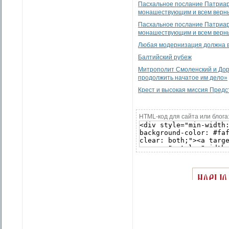
Пасхальное послание Патриарх
монашествующим и всем верны
Пасхальное послание Патриарх
монашествующим и всем верны
Любая модернизация должна в
Балтийский рубеж
Митрополит Смоленский и Дор
продолжить начатое им дело»
Крест и высокая миссия Пред
HTML-код для сайта или блога