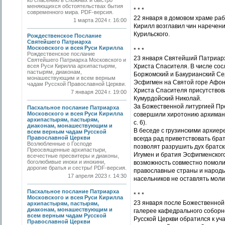
ко спасению в сложных и быстро
меняющихся обстоятельствах бытия
* * *
современного мира. PDF-версия.
22 января в домовом храме ра
1 марта 2024 г. 16:00
Кирилл возглавил чин наречен
Курильского.
Рождественское Послание
Святейшего Патриарха
Московского и всея Руси Кирилла
* * *
Рождественское послание
23 января Святейший Патриар
Святейшего Патриарха Московского и
всея Руси Кирилла архипастырям,
Христа Спасителя. В числе со
пастырям, диаконам,
Боржомский и Бакурианский Се
монашествующим и всем верным
Эсфигмен на Святой горе Афон
чадам Русской Православной Церкви.
Христа Спасителя присутствов
7 января 2024 г. 19:00
Кумурдойский Николай.
За Божественной литургией Пр
Пасхальное послание Патриарха
Московского и всея Руси Кирилла
совершили хиротонию архимандр
архипастырям, пастырям,
с. 6).
диаконам, монашествующим и
В беседе с грузинскими архие
всем верным чадам Русской
Православной Церкви
всегда рад приветствовать бра
Возлюбленные о Господе
позволят разрушить дух братск
Преосвященные архипастыри,
Игумен и братия Эсфигменског
всечестные пресвитеры и диаконы,
боголюбивые иноки и инокини,
возможность совместно помолит
дорогие братья и сестры! PDF-версия.
православные страны и народы
17 апреля 2023 г. 14:30
насельников не оставлять моли
Пасхальное послание Патриарха
* * *
Московского и всея Руси Кирилла
23 января после Божественной
архипастырям, пастырям,
диаконам, монашествующим и
галерее кафедрального соборн
всем верным чадам Русской
Русской Церкви обратился к уч
Православной Церкви