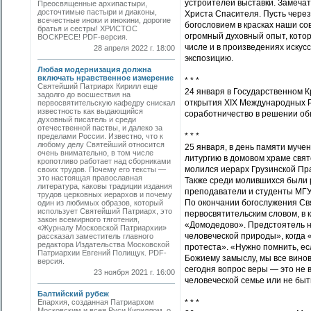
устроителей выставки. Замечат
Преосвященные архипастыри,
досточтимые пастыри и диаконы,
Христа Спасителя. Пусть через
всечестные иноки и инокини, дорогие
богословием в красках наши сов
братья и сестры! ХРИСТОС
огромный духовный опыт, котор
ВОСКРЕСЕ! PDF-версия.
числе и в произведениях иску
28 апреля 2022 г. 18:00
экспозицию.
Любая модернизация должна
включать нравственное измерение
* * *
Святейший Патриарх Кирилл еще
24 января в Государственном 
задолго до восшествия на
открытия XIX Международных Р
первосвятительскую кафедру снискал
известность как выдающийся
соработничество в решении общи
духовный писатель и среди
отечественной паствы, и далеко за
* * *
пределами России. Известно, что к
любому делу Святейший относится
25 января, в день памяти муч
очень внимательно, в том числе
литургию в домовом храме свя
кропотливо работает над сборниками
молился иерарх Грузинской Пр
своих трудов. Почему его тексты —
это настоящая православная
Также среди молившихся были р
литература, каковы традиции издания
преподаватели и студенты МГУ
трудов церковных иерархов и почему
По окончании богослужения Св
один из любимых образов, который
использует Святейший Патриарх, это
первосвятительским словом, в 
закон всемирного тяготения,
«Домодедово». Предстоятель 
«Журналу Московской Патриархии»
человеческой природы», когда 
рассказал заместитель главного
редактора Издательства Московской
протеста». «Нужно помнить, ес
Патриархии Евгений Полищук. PDF-
Божиему замыслу, мы все винов
версия.
сегодня вопрос веры — это не в
23 ноября 2021 г. 16:00
человеческой семье или не быт
Балтийский рубеж
Епархия, созданная Патриархом
* * *
Московским и всея Руси Кириллом, о