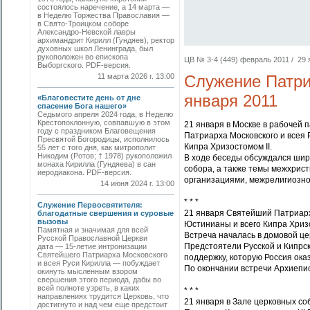
состоялось наречение, а 14 марта —
в Неделю Торжества Православия —
в Свято-Троицком соборе
Александро-Невской лавры
архимандрит Кирилл (Гундяев), ректор
духовных школ Ленинграда, был
рукоположен во епископа
ЦВ № 3-4 (449) февраль 2011 / 29 я
Выборгского. PDF-версия.
11 марта 2026 г. 13:00
Служение Патри
января 2011
«Благовестите день от дне
спасение Бога нашего»
Седьмого апреля 2024 года, в Неделю
Крестопоклонную, совпавшую в этом
21 января в Москве в рабочей
году с праздником Благовещения
Патриарха Московского и всея
Пресвятой Богородицы, исполнилось
Кипра Хризостомом II.
55 лет с того дня, как митрополит
Никодим (Ротов; † 1978) рукоположил
В ходе беседы обсуждался широ
монаха Кирилла (Гундяева) в сан
собора, а также темы межхрис
иеродиакона. PDF-версия.
организациями, межрелигиозно
14 июня 2024 г. 13:00
* * *
Служение Первосвятителя:
21 января Святейший Патриарх
благодатные свершения и суровые
вызовы
Юстинианы и всего Кипра Хриз
Памятная и значимая для всей
Встреча началась в домовой це
Русской Православной Церкви
Предстоятели Русской и Кипрс
дата — 15-летие интронизации
Святейшего Патриарха Московского
поддержку, которую Россия ока
и всея Руси Кирилла — побуждает
По окончании встречи Архиепис
окинуть мысленным взором
свершения этого периода, дабы во
всей полноте узреть, в каких
* * *
направлениях трудится Церковь, что
21 января в Зале церковных с
достигнуто и над чем еще предстоит