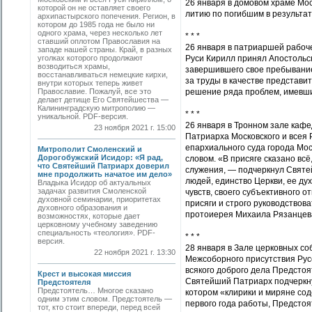
26 января в домовом храме Мо
которой он не оставляет своего
литию по погибшим в результат
архипастырского попечения. Регион, в
котором до 1985 года не было ни
одного храма, через несколько лет
* * *
ставший оплотом Православия на
26 января в патриаршей рабоч
западе нашей страны. Край, в разных
уголках которого продолжают
Руси Кирилл принял Апостольс
возводиться храмы,
завершившего свое пребывание
восстанавливаться немецкие кирхи,
за труды в качестве представи
внутри которых теперь живет
Православие. Пожалуй, все это
решение ряда проблем, имевши
делает детище Его Святейшества —
Калининградскую митрополию —
* * *
уникальной. PDF-версия.
26 января в Тронном зале каф
23 ноября 2021 г. 15:00
Патриарха Московского и всея 
епархиального суда города Мос
Митрополит Смоленский и
Дорогобужский Исидор: «Я рад,
словом. «В присяге сказано вс
что Святейший Патриарх доверил
служения, — подчеркнул Святе
мне продолжить начатое им дело»
людей, единство Церкви, ее ду
Владыка Исидор об актуальных
задачах развития Смоленской
чувств, своего субъективного 
духовной семинарии, приоритетах
присяги и строго руководствов
духовного образования и
протоиерея Михаила Рязанцева
возможностях, которые дает
церковному учебному заведению
специальность «теология». PDF-
* * *
версия.
28 января в Зале церковных с
22 ноября 2021 г. 13:30
Межсоборного присутствия Рус
всякого доброго дела Предстоя
Крест и высокая миссия
Святейший Патриарх подчеркну
Предстоятеля
Предстоятель… Многое сказано
котором «клирики и миряне со
одним этим словом. Предстоятель —
первого года работы, Предстоя
тот, кто стоит впереди, перед всей