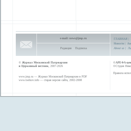
e-mail:
news@jmp.ru
ГЛАВНАЯ
|
Новости
|
Ан
Редакция
Подписка
About us
|
Ли
©
Журнал Московской Патриархии
©
АРЕФА-це
и Церковный вестник
, 2007-2026
©Студия Никол
Правила испол
www.jmp.ru
— Журнал Московской Патриархии в PDF
www.tserkov.info
— старая версия сайта, 2002-2008