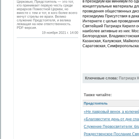
в президиум как минимум по од
Церковью; Предстоятель — это тот,
кто принимает первую честь среди
концептуальные материалы дл
иерархов Поместной Церкви, но
проведения общественных диск
вместе с тем и тот, в кого более всего
президиума Присутствия в дека
мечут стрелы ее враги. Велико
служение Предстоятеля, и велика
Интернете с целью проведения
лежащая на нем ответственность.
Святейший Патриарх Кирилл ос
PDF-версия.
наиболее активные из них: Мос
19 ноября 2021 г. 14:00
Белгородская, Владивостокская
Казанская, Калужская, Майкопс
Саратовская, Симферопольская
Ключевые слова:
Патриарх 
Также читайте:
Предстоятель
«Не лавровый венок, а колючи
«Благовестите день от дне сп
Служение Первосвятителя: бл
Рождественское Послание Свя