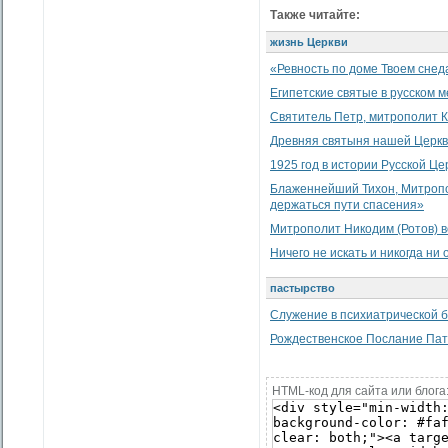
Также читайте:
жизнь Церкви
«Ревность по доме Твоем снеда
Египетские святые в русском 
Святитель Петр, митрополит К
Древняя святыня нашей Церк
1925 год в истории Русской Це
Блаженнейший Тихон, Митропол
держаться пути спасения»
Митрополит Никодим (Ротов) в
Ничего не искать и никогда ни 
пастырство
Служение в психиатрической 
Рождественское Послание Патр
HTML-код для сайта или блога