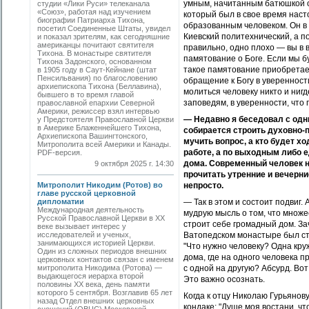
умным, начитанным батюшкой о
студии «Лики Руси» телеканала
«Союз», работая над изучением
который был в свое время наст
биографии Патриарха Тихона,
образованным человеком. Он в 
посетил Соединенные Штаты, увидел
Киевский политехнический, а п
и показал зрителям, как сегодняшние
американцы почитают святителя
правильно, одно плохо — вы в 
Тихона. В монастыре святителя
памятование о Боге. Если мы б
Тихона Задонского, основанном
такое памятование приобретае
в 1905 году в Саут-Кейнане (штат
Пенсильвания) по благословению
обращение к Богу в уверенност
архиепископа Тихона (Беллавина),
молиться человеку никто и нигд
бывшего в то время главой
заповедям, в уверенности, 
православной епархии Северной
Америки, режиссер взял интервью
— Недавно я беседовал с одн
у Предстоятеля Православной Церкви
в Америке Блаженнейшего Тихона,
собирается строить духовно-п
Архиепископа Вашингтонского,
мучить вопрос, а кто будет х
Митрополита всей Америки и Канады.
работе, а по выходным либо е
PDF-версия.
дома. Современный человек на
9 октября 2025 г. 14:30
прочитать утренние и вечерни
Митрополит Никодим (Ротов) во
непросто.
главе русской церковной
дипломатии
— Так в этом и состоит подвиг
Международная деятельность
мудрую мысль о том, что множе
Русской Православной Церкви в ХХ
строит себе громадный дом. Зач
веке вызывает интерес у
исследователей и ученых,
Ватопедском монастыре был ста
занимающихся историей Церкви.
"Что нужно человеку? Одна круж
Один из сложных периодов внешних
дома, где на одного человека 
церковных контактов связан с именем
митрополита Никодима (Ротова) —
с одной на другую? Абсурд. Во
выдающегося иерарха второй
Это важно осознать.
половины ХХ века, день памяти
которого 5 сентября. Возглавив 65 лет
Когда к отцу Николаю Гурьянову
назад Отдел внешних церковных
кондаке: "Душе моя востани, ч