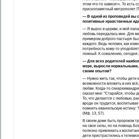
этом что-то зависит». То есть 
приснопамятный митрополит
— В одной из проповедей вы 
позитивные нравственные ид
— Я вырос в церкви, и мой пап
любовь передалась мне. Для м
примером доброго пастыря был 
каждого. Ведь человек, как изв
потребность кому-то уподоблят
ложный. К сожалению, сегодня
— Для всех родителей наибол
мере, выросли нормальными, 
своим опытом?
— Нужно жить так, чтобы дети 
возможности вложить в них всё,
любви. Когда-то схиархимандр
сказал мне: "Старайся, чтобы д
То, что делается с любовью, р
вроде он трудится, воспитывает
помнить евангельскую истину: "
(Мф. 13, 57).
В своем доме быть пророком тр
на свои силы, но на помощь Бо
полезно привлекать к воспита
дети пристрастились к телевиз