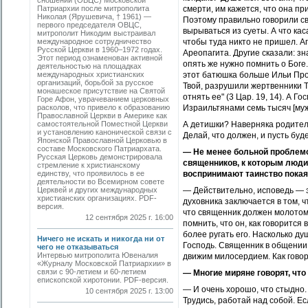
сношений (ОВЦС) Московской
Патриархии после митрополита
смерти, им кажется, что она п
Николая (Ярушевича, † 1961) —
Поэтому правильно говорили св
первого председателя ОВЦС,
вырываться из суеты. А что кас
митрополит Никодим выстраивал
международное сотрудничество
чтобы туда никто не пришел. 
Русской Церкви в 1960–1972 годах.
Ареопагита. Другие сказали: зн
Этот период ознаменован активной
опять же нужно помнить о Боге.
деятельностью на площадках
международных христианских
этот батюшка больше Ильи Про
организаций, борьбой за русское
Твой, разрушили жертвенники Тв
монашеское присутствие на Святой
отнять ее" (3 Цар. 19, 14). А 
Горе Афон, уврачеванием церковных
расколов, что привело к образованию
Израильтянами семь тысяч [муже
Православной Церкви в Америке как
самостоятельной Поместной Церкви
А детишки? Наверняка родители
и установлению канонической связи с
Делай, что должен, и пусть 
Японской Православной Церковью в
составе Московского Патриархата.
— Не менее больной проблемо
Русская Церковь демонстрировала
священников, к которым люди 
стремление к христианскому
единству, что проявилось в ее
воспринимают таинство покаян
деятельности во Всемирном совете
Церквей и других международных
— Действительно, исповедь — э
христианских организациях. PDF-
духовника заключается в том, 
версия.
что священник должен молотом 
12 сентября 2025 г. 16:00
помнить, что он, как говорится
более ругать его. Насколько ду
Ничего не искать и никогда ни от
Господь. Священник в общении 
чего не отказываться
Интервью митрополита Ювеналия
движим милосердием. Как гов
«Журналу Московской Патриархии» в
связи с 90-летием и 60-летием
— Многие миряне говорят, что
епископской хиротонии. PDF-версия.
— И очень хорошо, что стыдно.
10 сентября 2025 г. 13:00
Трудись, работай над собой. 