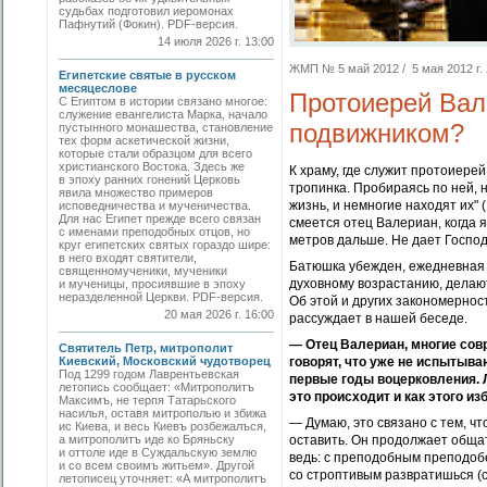
судьбах подготовил иеромонах
Пафнутий (Фокин). PDF-версия.
14 июля 2026 г. 13:00
ЖМП № 5 май 2012 / 5 мая 2012 г. 
Египетские святые в русском
месяцеслове
Протоиерей Вал
С Египтом в истории связано многое:
служение евангелиста Марка, начало
подвижником?
пустынного монашества, становление
тех форм аскетической жизни,
которые стали образцом для всего
христианского Востока. Здесь же
К храму, где служит протоиер
в эпоху ранних гонений Церковь
тропинка. Пробираясь по ней, 
явила множество примеров
жизнь, и немногие находят их"
исповедничества и мученичества.
Для нас Египет прежде всего связан
смеется отец Валериан, когда я
с именами преподобных отцов, но
метров дальше. Не дает Господ
круг египетских святых гораздо шире:
в него входят святители,
Батюшка убежден, ежедневная 
священномученики, мученики
духовному возрастанию, делаю
и мученицы, просиявшие в эпоху
неразделенной Церкви. PDF-версия.
Об этой и других закономерно
20 мая 2026 г. 16:00
рассуждает в нашей бес
— Отец Валериан, многие сов
Святитель Петр, митрополит
Киевский, Московский чудотворец
говорят, что уже не испытыва
Под 1299 годом Лаврентьевская
первые годы воцерковления. 
летопись сообщает: «Митрополитъ
это происходит и как этого и
Максимъ, не терпя Татарьского
насилья, оставя митрополью и збижа
— Думаю, это связано с тем, ч
ис Киева, и весь Киевъ розбежалъся,
а митрополитъ иде ко Бряньску
оставить. Он продолжает общат
и оттоле иде в Суждальскую землю
ведь: с преподобным преподоб
и со всем своимъ житьем». Другой
со строптивым развратишься (ср
летописец уточняет: «А митрополитъ