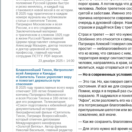
положение Русской Церкви быстро
порог храма. А потом куда что
и резко менялось, и каждый год
человека. Любое трепетное сос
становился новой вехой в ее истории.
суетой и заботами. Именно эт
В 2025 году практически в каждом
номере журнала мы публиковали
причина непрочности современн
статьи о святителе Тихоне,
очередь в духовной сфере. На
Патриархе Московском и всея
страхом и радуйтеся Ему с трепе
России, и о его сподвижниках.
Заключительный материал
Страх и трепет — вот что нужно
о трагическом и сложном 1925 годе
в жизни Русской Православной
Особенно это относится к свящ
Церкви представляет священник
Патриарх Алексий I говорил се
Александр Мазырин, доктор теологии
простит — неблагоговейного от
и доктор церковной истории,
профессор, главный научный
что ко всему, что связано с ни
сотрудник ПСТГУ. PDF-версия.
территория вокруг синтоистски
23 декабря 2025 г. 14:00
человек, направляясь в храм, з
молиться, надо оторваться 
Блаженнейший Тихон, Митрополит
всей Америки и Канады:
— Но в современных условиях
«Святитель Тихон укрепляет веру
и помогает держаться пути
— Это так. Но, как говорил свя
спасения»
состояния. И всё же для сохра
В 2025 году православные всего мира
Помню, когда я в первый раз с
отмечают 100-летие блаженной
кончины Патриарха Московского
поразило. Я задумался и понял
и всея России Тихона и 160-летие со
"Афон", если разложить его на 
дня его рождения. Телекомпания
эта потрясающая благоговейная
«Союз» подготовила к юбилейной дате
документальный историко-
приглушенным шепотом или вооб
биографический фильм «Святитель
сожалению, всё иначе.
Тихон, Патриарх Всероссийский»,
который отмечен дипломами
— Как же сохранить благого
Международного кинофорума
«Золотой Витязь». Автор фильма
— Для этого нужно всё время н
Николай Васильев, главный редактор