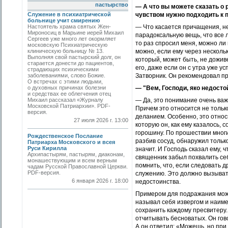
пастырство
— А что вы можете сказать о 
Служение в психиатрической
чувством нужно подходить к
больнице учит смирению
Настоятель храма святых Жен-
— Что касается причащения, не
Мироносиц в Марьине иерей Михаил
парадоксальную вещь, что все л
Сергеев уже много лет окормляет
то раз спросил меня, можно ли 
московскую Психиатрическую
клиническую больницу № 13.
можно, если ему через нескольк
Выполняя свой пастырский долг, он
который, может быть, не доживе
старается донести до пациентов,
его, даже если он с утра уже 
страдающих психическими
заболеваниями, слово Божие.
Затворник. Он рекомендовал 
О встречах с этими людьми,
о духовных причинах болезни
— "Вем, Господи, яко нед
и средствах ее облегчения отец
Михаил рассказал «Журналу
— Да, это понимание очень важн
Московской Патриархии». PDF-
Причем это относится не только
версия.
деланием. Особенно, это относ
27 июля 2026 г. 13:00
которую он, как ему казалось, 
горошину. По прошествии многи
Рождественское Послание
разбив сосуд, обнаружил только
Патриарха Московского и всея
Руси Кирилла
значит. И Господь сказал ему, 
Архипастырям, пастырям, диаконам,
священник забыл похвалить се
монашествующим и всем верным
помнить, что, если следовать 
чадам Русской Православной Церкви.
PDF-версия.
служению. Это должно вызывать
6 января 2026 г. 18:00
недостоинства.
Примером для подражания може
называл себя извергом и наимен
сохранить каждому пресвитеру.
отчитывать бесноватых. Он гово
А он ответил: «Можешь, но при