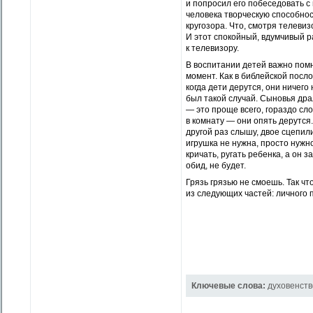
и попросил его побеседовать с 
человека творческую способнос
кругозора. Что, смотря телевиз
И этот спокойный, вдумчивый р
к телевизору.
В воспитании детей важно помни
момент. Как в библейской посл
когда дети дерутся, они ничего
был такой случай. Сыновья драл
— это проще всего, гораздо сл
в комнату — они опять дерутся.
другой раз слышу, двое сцепили
игрушка не нужна, просто нужно
кричать, ругать ребенка, а он 
обид, не будет.
Грязь грязью не смоешь. Так чт
из следующих частей: личного 
Ключевые слова:
духовенств