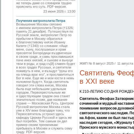
же теперь даже со словарем трудно
прояснить его суть. PDF-версия.
23 июня 2026 г. 13:00
Поучения митрополита Петра
Возвышение Москвы связано
с именем митрополита Петра (†1326;
память 21 декабря). Путешествуя по
Русской земле, митрополит Петр по
прибытии в Москву обратился
к благочестивому князю Иоанну
Калите (†1340) со словами: «Аще
мене, сыну, послушаеши и храм
пресвятое Богородици въздвигнеши
в своем граде, и самь прославишися
паче инех князий, и сынове и вьнуци
ЖМП № 8 август 2025 / 11 августа 2
твои в роды, и град съ[й] славен будет
в всех градех Русскых, и святители
Святитель Феоф
поживуть в нем, и възыдут "рукы его
на плеща враг его", и прославититься
Бог в нем. Еще же и мои кости в немь
в XXI веке
положени будут». Когда святитель
говорил эти слова князю, Москва
была еще небольшим удельным
К 210-ЛЕТИЮ СО ДНЯ РОЖД
городом, Первопрестольным же
и Царствующим градом она станет
Святитель Феофан Затворник 
значительно позже, дав название
стране — Московская Русь. Центром
сочинений и мудрый наставни
Русской митрополии Москва стала
понимание вопросов духовной
уже в XIV веке благодаря тому, что
святоотеческого наследия. П
Первосвятитель устроил здесь
кафедру Церкви Русской и здесь же
на Афон, каким он был пасты
был погребен. Тем самым он дал
наследия сегодня, «Журналу 
пример своим преемникам:
Пронского мужского монастыр
пребывать в Москве и служить сему
граду. PDF-версия.