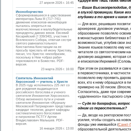
«Даруй мне тишь твоих библи
27 апреля 2026 г. 16:45
— Ваше Высокопреподобие, б
Иконоборчество
в глухой провинции. Какие в
Сформировавшееся в царствование
глубинки в то время и какие
императора Льва III (717–741)
движение епископов-иконоборцев
— Для всех, решивших посвяти
пыталось опереться на
архиереев: духовное училище, 
малочисленные и малоубедительные
прецеденты давних веков. Евсевий
образование позволяло освоив
Кесарийский († 339/340), участник I
в монастырских библиотеках в 
Вселенского Собора, отвечая сестре
возможностью, углубив свои зн
святого равноапостольного
Константина Констанции на ее
Знание языков помогло ему нес
просьбу прислать ей икону Христову,
читателя со святоотеческим на
писал, что Христос неизобразим,
духовную академию, которая 
поскольку в Нем «образ раба»
«преложился» в Божество. РDF-
и епископом Иеремией (Соловь
версия.
При этом он развивался и сам 
23 марта 2026 г. 16:00
в первоисточниках, в частност
позволило ему проявить даров
Святитель Иннокентий
Херсонский — учитель о Христе
всех, кто к нему обращался в 
В 2025 году исполнилось 225 лет со
примерно на 30 писем. (Впосле
дня рождения выдающегося
Согласитесь, даже при совреме
российского богослова и ученого
святителя Иннокентия Херсонского.
«удаленного» пастырского слу
Обзор жизненного пути и учения
святителя Иннокентия «Журналу
— Судя по биографии, вопро
Московской Патриархии» представил
одним из первостепенных?
кандидат теологии, доцент кафедры
систематического богословия
— Да, везде на ректорском по
и патрологии ПСТГУ Артем
усилия, чтобы создать на нов
Владиславович Малышев. PDF-
версия.
фонды уже имевшейся (
Санкт-
16 января 2026 г. 13:00
образовательной деятельности