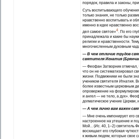
порядок, правила и законы, пр
Суть воспитывающего обучения
только знания, не только разви
нравственно воспитывать и обл
именно в идее нравственно во
4
дел самое святое»
. По его гл
принадлежала и какие бы науки
религии и нравственности. Тем
многочисленным духовным чад
— В чем отличие трудов св
святителя Игнатия (Брянчан
— Феофан Затворник отмечал, ч
что он не систематизировал с
жизни. Подвижники не были зна
учеником святителя Игнатия. В
более известным церковным де
опровержение на формулировки 
и ангел — не тело, а дух». Фе
догматическое учение Церкви, 
— А чем лично вам важен св
— Мне очень импонирует его с
настроенное на утешение и по
Мой... (Ис. 40, 1–2) святитель
восхищает его глубокая чуткос
к живым людям, которые свое 