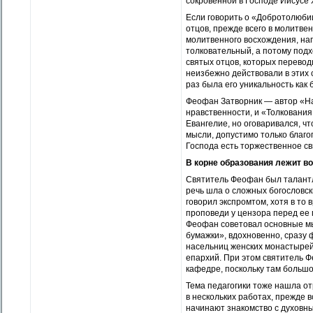
сокровенной в Господе Иисусе
Если говорить о «Добротолюбии
отцов, прежде всего в молитве
молитвенного восхождения, на
толковательный, а потому подх
святых отцов, которых перевод
неизбежно действовали в этих 
раз была его уникальность как 
Феофан Затворник — автор «На
нравственности, и «Толкования
Евангелие, но оговаривался, ч
мысли, допустимо только благо
Господа есть торжественное св
В корне образования лежит в
Святитель Феофан был талантл
речь шла о сложных богословск
говорил экспромтом, хотя в то
проповеди у цензора перед ее 
Феофан советовал основные мыс
бумажки», вдохновенно, сразу
насельниц женских монастырей,
епархий. При этом святитель 
кафедре, поскольку там больш
Тема педагогики тоже нашла о
в нескольких работах, прежде 
начинают знакомство с духовн