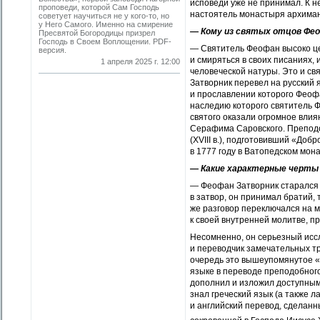
исповеди уже не принимал. К н
проповеди, которой Сам Господь
настоятель монастыря архиманд
советует научиться не у кого-то, но
у Него Самого. Именно на смирение
— Кому из святых отцов Фео
Пресвятой Богородицы призрел
Господь в Своем Воплощении. PDF-
— Святитель Феофан высоко ц
версия.
и смиряться в своих писаниях,
1 апреля 2025 г. 12:00
человеческой натуры. Это и св
Затворник перевел на русский 
и прославлении которого Феоф
наследию которого святитель Ф
святого оказали огромное влиян
Серафима Саровского. Преподо
(XVIII в.), подготовивший «До
в 1777 году в Ватопедском мон
— Какие характерные черты 
— Феофан Затворник старался у
в затвор, он принимал братий, 
же разговор переключался на м
к своей внутренней молитве, п
Несомненно, он серьезный иссл
и переводчик замечательных тр
очередь это вышеупомянутое «Д
языке в переводе преподобного
дополнил и изложил доступным 
знал греческий язык (а также л
и английский перевод, сделанн