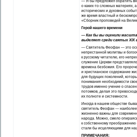
— Я бы предложил обратить вн
о каких-то сложных материях, а
исторических и духовных событ
же время властный и бескомпро
«Сборник проповедей на Велики
Герой нашего времени
— Как бы вы оценили масшта
выделяет среди святых XIX 
— Святитель Феофан — это осо
непрестанной молитвы и богоо
к русскому читателю, его непр
служение Церкви представляло
времена безбожия. Его пророч
и христианское содержание жиз
для будущих поколений, которы
понимания необходимости своег
трудов именно учение о спасен
потомков, делая это превосход
их полноте и системности.
Иногда в нашем обществе бываю
святитель Феофан — наиболее 
жизненно важны для современн
народа. Можно, смело опираясь 
к собственному преображению 
стали бы исцеляющими для наш
ПРИМЕЧАНИЯ: