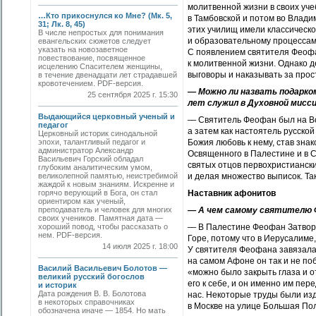
молитвенной жизни в своих уче
…Кто прикоснулся ко Мне? (Мк. 5,
в Тамбовской и потом во Влад
31; Лк. 8, 45)
этих училищ имели классическо
В числе непростых для понимания
и образовательному процессам,
евангельских сюжетов следует
указать на новозаветное
С появлением святителя Феофа
повествование, посвященное
к молитвенной жизни. Однако д
исцелению Спасителем женщины,
выговоры и наказывать за прос
в течение двенадцати лет страдавшей
кровотечением. PDF-версия.
— Можно ли назвать подарко
25 сентября 2025 г. 15:30
лет служил в Духовной мисс
Выдающийся церковный ученый и
— Святитель Феофан был на Во
педагог
а затем как настоятель русско
Церковный историк синодальной
эпохи, талантливый педагог и
Божия любовь к нему, став зна
администратор Александр
Освященного в Палестине и в 
Васильевич Горский обладал
святых отцов первохристиански
глубоким аналитическим умом,
великолепной памятью, неистребимой
и делая множество выписок. Та
жаждой к новым знаниям. Искренне и
горячо верующий в Бога, он стал
Наставник афонитов
ориентиром как ученый,
преподаватель и человек для многих
— А чем самому святителю Ф
своих учеников. Памятная дата —
хороший повод, чтобы рассказать о
— В Палестине Феофан Затворн
нем. PDF-версия.
Горе, потому что в Иерусалиме
14 июля 2025 г. 18:00
У святителя Феофана завязала
на самом Афоне он так и не поб
Василий Васильевич Болотов —
«можно было закрыть глаза и о
великий русский богослов
его к себе, и он именно им пер
и историк
Дата рождения В. В. Болотова
нас. Некоторые труды были из
в некоторых справочниках
в Москве на улице Большая По
обозначена иначе — 1854. Но мать