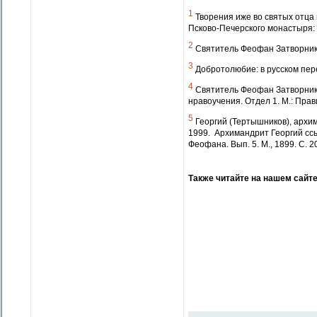
1
Творения иже во святых отца
Псково-Печерского монастыря: 
2
Святитель Феофан Затворник
3
Добротолюбие: в русском перев
4
Святитель Феофан Затворник. 
нравоучения. Отдел 1. М.: Прав
5
Георгий (Тертышников), архим
1999.
Архимандрит Георгий ссы
Феофана. Вып. 5. М., 1899. С. 2
Также читайте на нашем сайт