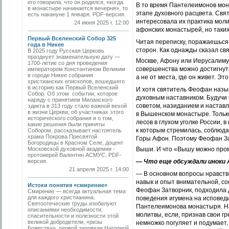
его говорила, что он родился, «когда
В то время Пантелеимонов мон
в монастыре начинается вечерня», то
этапе духовного расцвета. Свя
есть накануне 1 января. PDF-версия.
интересовала их практика моли
24 июня 2025 г. 12:00
афонских монастырей, но таких
Первый Вселенский Собор 325
Читая переписку, поражаешься 
года в Никее
сторон. Как однажды сказал свя
В 2025 году Русская Церковь
празднует знаменательную дату —
Москве, Афону или Иерусалиму,
1700-летие со дня проведения
совершенства можно достигнуть 
императором Константином Великим
в городе Никее собрания
а не от места, где он живет. Эт
христианских епископов, вошедшего
в историю как Первый Вселенский
И хотя святитель Феофан назы
Собор. Об этом событии, которое
духовным наставником. Будучи
наряду с принятием Миланского
советом, назиданием и настав
эдикта в 313 году стало важной вехой
в жизни Церкви, об участниках этого
в Вышенском монастыре. Только
исторического собрания и о том,
лесов в глухом уголке России,
какие решения были приняты
к которым стремилась, соблюд
Собором, рассказывает настоятель
храма Покрова Пресвятой
Горы Афон. Поэтому Феофан Зат
Богородицы в Красном Селе, доцент
Московской духовной академии ­
Выши. И что «Вышу можно пром
протоиерей Валентин АСМУС. PDF-
версия.
— Что еще обсуждали иноки
21 апреля 2025 г. 14:00
— В основном вопросы нравств
навык и опыт внимательной, со
Истоки понятия «смирение»
Феофан Затворник, подходила 
Смирение — всегда актуальная тема
для каждого христианина.
поведения игумена на исповеди
Святоотеческие труды изобилуют
Пантелеимонова монастыря. На
описаниями необходимости,
молитвы, если, признав свои гр
спасительности и полезности этой
великой добродетели, «ризы
немножко погуляет и подумает, 
Божества», первой заповеди Нагорной