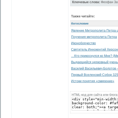
Ключевые слова:
Феофан За
Также читайте:
богословие
Явление Митрополита Петра 
Поучения митрополита Петра
Иконоборчество
Святитель Иннокентий Херсон
…Кто прикоснулся ко Мне? (Мк. 5
Выдающийся церковный ученый
Василий Васильевич Болотов —
Первый Вселенский Собор 325 
Истоки понятия «смирение»
HTML-код для сайта или блога