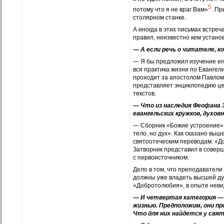
5
потому что я не враг Вам»
. Пр
столярном станке.
А иногда в этих письмах встр
правил, неизвестно кем устано
— А если речь о читателе, 
— Я бы предложил изучение его
вся практика жизни по Евангел
проходит за апостолом Павлом
представляет энциклопедию це
текстов.
— Что из наследия Феофана 
евангельских кружков, духо
— Сборник «Божие устроение», 
тело, но дух». Как сказано выш
святоотеческим переводам: «
Затворник представил в совер
с первоисточником.
Дело в том, что преподаватели
должны уже владеть высшей ду
«Добротолюбия», в опыте неви
— И четвертая категория — 
жизнью. Предположим, они пр
Что для них найдется у свя