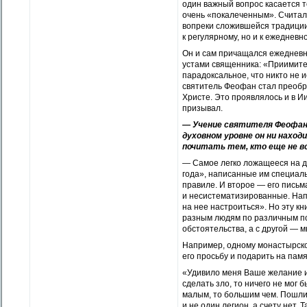
один важный вопрос касается т
очень «покалеченным». Считало
вопреки сложившейся традиции
к регулярному, но и к ежеднев
Он и сам причащался ежедневно
устами священника: «Приимите,
парадоксальное, что никто не 
святитель Феофан стал преобра
Христе. Это проявлялось и в Ии
призывал.
— Учение святителя Феофана 
духовном уровне он ни наход
почитать тем, кто еще не во
— Самое легко ложащееся на д
года», написанные им специал
правиле. И второе — его письма
и несистематизированные. Напр
на нее настроиться». Но эту кн
разным людям по различным пов
обстоятельства, а с другой — 
Например, одному монастырско
его просьбу и подарить на пам
«Удивило меня Ваше желание им
сделать зло, то ничего не мог 
малым, то большим чем. Пошли я
и не один легион, а счету нет. 