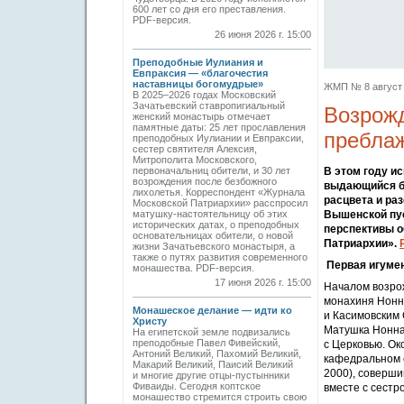
600 лет со дня его преставления.
PDF-версия.
26 июня 2026 г. 15:00
Преподобные Иулиания и
Евпраксия — «благочестия
наставницы богомудрые»
ЖМП № 8 август 2
В 2025–2026 годах Московский
Зачатьевский ставропигиальный
Возрож
женский монастырь отмечает
памятные даты: 25 лет прославления
пребла
преподобных Иулиании и Евпраксии,
сестер святителя Алексия,
Митрополита Московского,
первоначальниц обители, и 30 лет
В этом году и
возрождения после безбожного
выдающийся бо
лихолетья. Корреспондент «Журнала
расцвета и ра
Московской Патриархии» расспросил
матушку-настоятельницу об этих
Вышенской пус
исторических датах, о преподобных
перспективы о
основательницах обители, о новой
Патриархии».
жизни Зачатьевского монастыря, а
также о путях развития современного
Первая игуме
монашества. PDF-версия.
17 июня 2026 г. 15:00
Началом возрож
монахиня Нонн
Монашеское делание — идти ко
и Касимовским
Христу
Матушка Нонна 
На египетской земле подвизались
преподобные Павел Фивейский,
с Церковью. Ок
Антоний Великий, Пахомий Великий,
кафедральном с
Макарий Великий, Паисий Великий
2000), соверши
и многие другие отцы-пустынники
Фиваиды. Сегодня коптское
вместе с сестр
монашество стремится строить свою