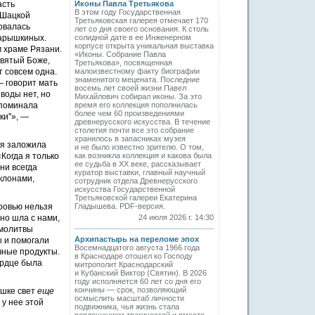
асть
Иконы Павла Третьякова
В этом году Государственная
 Шацкой
Третьяковская галерея отмечает 170
овалась
лет со дня своего основания. К столь
Нарышкиных.
солидной дате в ее Инженерном
корпусе открыта уникальная выставка
м храме Рязани.
«Иконы. Собрание Павла
Святый Боже,
Третьякова», посвященная
т совсем одна.
малоизвестному факту биографии
знаменитого мецената. Последние
— говорит мать
восемь лет своей жизни Павел
воды нет, но
Михайлович собирал иконы. За это
споминала
время его коллекция пополнилась
более чем 60 произведениями
ки"», —
древнерусского искусства. В течение
столетия почти все это собрание
хранилось в запасниках музея
ия заложила
и не было известно зрителю. О том,
Когда я только
как возникла коллекция и какова была
ее судьба в ХХ веке, рассказывает
ни всегда
куратор выставки, главный научный
клонами,
сотрудник отдела Древнерусского
искусства Государственной
Третьяковской галереи Екатерина
ровью нельзя
Гладышева. PDF-версия.
но шла с нами,
24 июля 2026 г. 14:30
 молитвы
Архипастырь на переломе эпох
 и помогали
Восемнадцатого августа 1966 года
чные продукты.
в Краснодаре отошел ко Господу
ердце была
митрополит Краснодарский
и Кубанский Виктор (Святин). В 2026
году исполняется 60 лет со дня его
кончины — срок, позволяющий
ошке свет
еще
осмыслить масштаб личности
 у нее этой
подвижника, чья жизнь стала