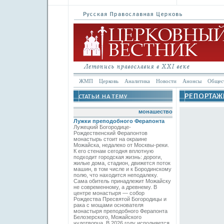
ЖМП
Церковь
Аналитика
Новости
Анонсы
Общес
монашество
Лужки преподобного Ферапонта
Лужецкий Богородице-
Рождественский Ферапонтов
монастырь стоит на окраине
Можайска, недалеко от Москвы-реки.
К его стенам сегодня вплотную
подходит городская жизнь: дороги,
жилые дома, стадион, движется поток
машин, в том числе и к Бородинскому
полю, что находится неподалеку.
Сама обитель принадлежит Можайску
не современному, а древнему. В
центре монастыря — собор
Рождества Пресвятой Богородицы и
рака с мощами основателя
монастыря преподобного Ферапонта
Белозерского, Можайского
чудотворца. В 2026 году исполняется