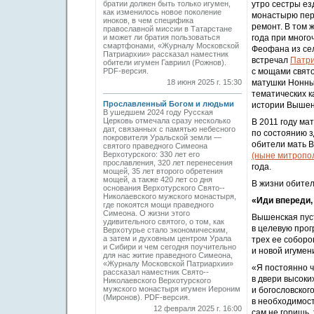
братии должен быть только игумен,
утро сестры ез
как изменилось новое поколение
монастырю пер
иноков, в чем специфика
ремонт. В том 
православной миссии в Татарстане
и может ли братия пользоваться
года при мног
смартфонами, «Журналу Московской
Феофана из сел
Патриархии» рассказал наместник
встречал
Патри
обители игумен Гавриил (Рожнов).
PDF-версия.
с мощами свято
18 июня 2025 г. 15:30
матушки Нонны 
тематических 
Прославленный Богом и людьми
истории Вышенс
В ушедшем 2024 году Русская
Церковь отмечала сразу несколько
В 2011 году ма
дат, связанных с памятью небесного
по состоянию 
покровителя Уральской земли —
обители мать В
святого праведного ­Симеона
Верхотурского: 330 лет его
(ныне митропо
прославления, 320 лет перенесения
года.
мощей, 35 лет второго обретения
мощей, а также 420 лет со дня
В жизни обител
основания Верхотурского Свято-­
Николаевского мужского монастыря,
«Иди впереди, 
где покоятся мощи праведного
Симеона. О жизни этого
Вышенская пуст
удивительного святого, о том, как
в целевую прог
Верхотурье стало экономическим,
а затем и духовным центром Урала
трех ее соборо
и Сибири и чем сегодня поучительно
и новой игумен
для нас житие праведного Симеона,
«Журналу Московской Патриархии»
«Я постоянно ч
рассказал наместник Свято-­
в двери высоки
Николаевского Верхотурского
мужского монастыря игумен Иероним
и богословског
(Миронов). PDF-версия.
в необходимос
12 февраля 2025 г. 16:00
сам не горишь,