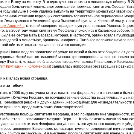
дили в Вышу на молитву. Это вдохнуло новые силы в монашескую общину. В 2
едали больничный корпус, в котором ранее проживал святитель Феофан Затв
же году матушке Нонне удалось выкупить на территории монастыря квартиру. 
очисленном стечении верующих состоялось торжественное перенесение моще
а Эммануиловка в Успенский храм Вышенской пустыни. Крестный ход у воро
арх Алексий II
, который совершил праздничную утреню возле Успенской церк
го, а в 2009 году мощи святителя Феофана упокоились в Казанском соборе. П
была ее сестра мать Варвара, которая, в частности, организовала публикац
календарей о монастыре, брошюры, акафисты. Так было положено начало по
кой обители, святителя Феофана и его наследия.
тушка Нонна подала прошение об уходе на покой и была освобождена от дол
здоровья. Новой настоятельницей монастыря священноначалие назначило н
еру (Ровчан), которая по благословению архиепископа Рязанского и Касимовс
лит Крутицкий и Коломенский
) занималась вопросами реставрации в разных с
и началась новая страница.
а я за тобой»
ынь в 2008 году получила статус памятника федерального значения и была 
рамму «Культура России», но государственные средства выделялись лишь на
в. Требовался ремонт и других зданий, необходимых для жизнедеятельности
ии пришлось продолжить поиск благотворителей.
увствовала помощь святителя Феофана, и это придавало мне уверенности, ко
х кабинетов, — вспоминает матушка Вера. — Чтобы показать масштаб личнос
о дарования святителя Феофана, актуальность его духовного наследия и убе
ти восстановления Вышенского монастыря, нужен определенный внутренний 
 то и другого не зажжешь. И я мысленно просила святителя: иди впереди, а я 