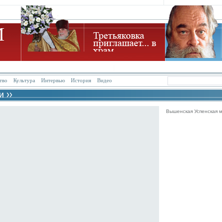
тво
Культура
Интервью
История
Видео
Вышенская Успенская м