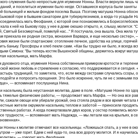
кого служения было непростым для игумении Нонны. Власти вернули лишь ч
даний, и поселиться игумении было негде. Оставшиеся корпуса были заняты
ой больницей и жилым фондом поселка Выша. Поэтому матушка Нонна обосн
Быковой горе в бывшем санатории для туберкулезников, а когда-то усадьбе 
исоединилась мать Феофания, с которой они познакомились в Борисоглебско
хала к ней на Быкову гору, у нее в доме окошко открыто, и, слышу, молится: "
, Святый Безсмертный, помилуй нас..." Я постучала, она вышла. Она жила ту
ам приехала ее родная сестра, монахиня Варвара, и еще несколько сестер», 
вия жизни были спартанские: отопление печное, удобства на улице, горячей 
ить баньку. Просфоры и хлеб пекли сами. «Как бы трудно ни было, я всегда в
дыки Симона: "Вы теперь костяк Вышенской общины, держитесь вокруг матуш
гая насельница, мать Марфа.
 духовного отца, игумения Нонна собственным примером кротости и терпен
ской жизни любовь и стремление к согласию, что поддерживается и сегодня. «
астырь трудницей, то заметила, что, если между сестрами случались ссоры, о
подойти и попросить прощения. Это было искренне, чуть ли не с земными по
рдце», — вспоминает послушница Нина.
и насельниц была неустанная молитва, даже в поле. «Матушке Нонне по здо
ь тяжелые физические работы, — продолжает мать Марфа. — Но она все рав
ли, сажали овощи или убирали урожай, она стояла рядом и все время читала
Местные жители окружили насельниц теплом и заботой — приносили продукты
ственных работах. А когда пожертвовали двух коров, у сестер появились моло
се трудности, — вспоминает мать Надежда, — мы летали как на крыльях, в с
кновенная».
и Нонны к молитве отмечают все насельницы. «Ложишься спать, а у нее в ок
 утром —
уже
горит. Едем с ней куда-то, она всю дорогу молится. И я научилась
молитве», — говорит мать Феофания.