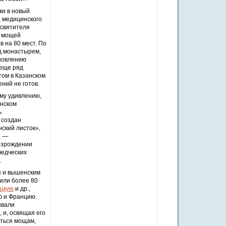
ки в новый
, медицинского
 святителя
я мощей
 на 80 мест. По
д монастырем,
ановлению
 еще ряд
том в Казанском
ний не готов.
му удивлению,
енском
ь
 создан
нский листок»,
а —
озрождении
ведческих
.
я и вышенским
тили более 80
цкую
и др.,
ю и Францию.
ывали
 и, освящая его
ться мощам,