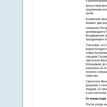
о разнообразны
богатством фон
подлинники его
гробе.
В комплекс муз
бывают два раз
совершал Литур
архимандриту М
Воздвижения пр
праздникам и в
Учитывая, что 
корреспонденто
семья Кугушев
городом Сасово
святителя Феоф
Кугушевым, до 
написана на ос
полного собран
советов».
Святитель Феоф
решение о полн
людьми: со сво
и настоятелем
От монастыря
После ухода на