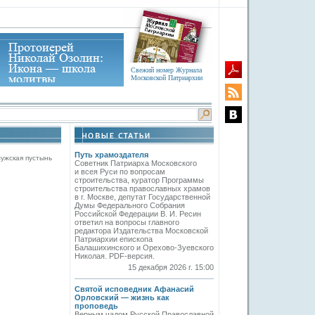
Свежий номер Журнала
Московской Патриархии
Путь храмоздателя
ужская пустынь
Советник Патриарха Московского
и всея Руси по вопросам
строительства, куратор Программы
строительства православных храмов
в г. Москве, депутат Государственной
Думы Федерального Собрания
Российской Федерации В. И. Ресин
ответил на вопросы главного
редактора Издательства Московской
Патриархии епископа
Балашихинского и Орехово-Зуевского
Николая. PDF-версия.
15 декабря 2026 г. 15:00
Святой исповедник Афанасий
Орловский — жизнь как
проповедь
Верным чадом Русской Православной