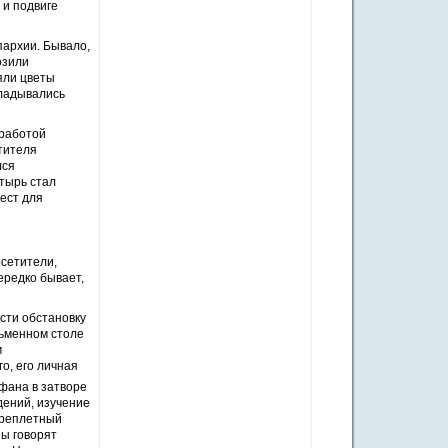
 и подвиге
пархии. Бывало,
озили
ояли цветы
кладывались
 работой
тителя
лся
тырь стал
ест для
осетители,
ередко бывает,
сти обстановку
сьменном столе
м
о, его личная
фана в затворе
дений, изучение
ереплетный
пы говорят