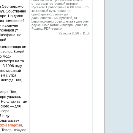
воплощением трагической и вместе
с тем величественной истории
в Сергиевскую
Русского Православия в XX веке. Его
жизненный путь пролег от
ку). Собственно
оренбургских степей до
оре. Но долго
дальневосточных рубежей, от
м из помещений
революционного лихолетья к долгому
служению в Китае и возвращению на
н накануне
Родину. PDF-версия.
узнецов (†
22 июля 2026 г. 11:30
 Феофана, но
щей.
 кем никогда не
ть голос Божий
то люди
есмотря на то
. В 1996 году
онне местный
ем с утра
некогда. Так,
ция. Так,
боре удалось
. Но служить там
нского — для
нсера,
7 году
ходатайству
ской епархии
.
. Теперь каждое