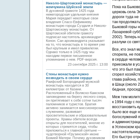
Николо-Шартомский монастырь —
Пока на Быково
жемчужина Шуйской земли
В духовной грамоте 1425 года
церковь села Э
нижегородская удельная княгиня
дороги туда не
Мария передает некоторые свои
так продолжать
владения Спасо-Евфимиеву
монастырю города Суздаля и Николо-
Быковой горы 
Шартомскому монастырю. От
Лазаревой субб
Шартомской обители грамоту
2002). Теперь 
подписал настоятель архимандрит
Конон. Сан архимандрита указывает
разлуки со свя
на то, что монастырь в то время уже
был крупным и имел привилегии.
Все, кто знал м
Однако только в 1425 году мы
спорила, не по
находим первое письменное
в сердце челов
упоминание о нем. PDF-версия.
приезжали в ус
23 сентября 2025 г. 13:00
что это был па
Стены монастыря нужно
сгорел хозяйст
возводить в своем сердце
глава района, 
Раифский Богородицкий мужской
в Шацк (около 
монастырь находится в 30
километрах от Казани.
бедная, просид
Расположенный в Волжско-Камском
заповеднике на берегу лесного озера,
Меж тем молитв
он притягивает к себе сотни тысяч
к 1994 году с 
паломников и туристов. Братия
восстановить к
активно занимается миссионерским
служением, развивает
было все еще н
просветительские и образовательные
богослужений п
проекты. Храмы обители всегда
и администраци
открыты для посетителей, многие из
которых стремятся сюда, чтобы
в Успенском хр
приложиться к главной святыне —
настоятельниц
чудотворной «Грузинской» иконе
Его быстро отр
Божией Матери. Почему духовником