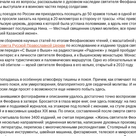
ечали на их вопросы, рассказывали о духовном наследии святителя Феофана
ы выступали и в воинских частях перед солдатами.
ц поездок по России им приходилось посещать до 50 храмов только в одной е
х просили заехать на приход в 20 километрах в сторону от трассы. «Нас прив
льскую церковь, дорожка к которой была устлана половиками, а вдоль нее ст
споминает послушница Нина. — Местный священник служил молебен, все при
шей Казанской иконе».
ем сборников научных статей по итогам Феофановских чтений, с масштабной
совета Русской Православной Церкви
по исследованию и изданию трудов свя
ом передач «С Выши о Выше» на радиостанции «Радонеж» у людей пробуди
интерес и к личности святителя Феофана, и к Вышенскому монастырю. Монас
 на карте туристических и паломнических маршрутов. Одно из обязательных м
ей обители — музей святителя Феофана в его кельях, открытый в 2010 году.
 попадаешь в особенную атмосферу тишины и покоя. Причем, как отмечают п
него покоя, или умиротворения, благоприятного для сердечной молитвы. И н
урсии люди просят о возможности еще немного побыть здесь.
ранившимся фотографиям и описаниям удалось достаточно точно воспроизве
я Феофана в затворе. Бросается в глаза море книг, они здесь повсюду: на пи
ами и подшивкой журналов, на этажерке под полкой с иконами, на стуле рядо
 и в массивных шкафах XIX века. По описи, составленной после смерти святог
считывала более 3400 изданий, не считая периодики. «Жизнь святителя Фео
я несколько направлений: уединенная молитва, написание духовных произве
 литературы, переписка с многочисленными респондентами. Столярный и п
бразные инструменты, швейная машинка, фисгармония, телескоп и микроско