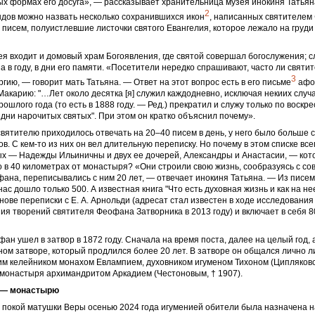
х формах его досуга», — рассказывает хранительница музея инокиня Татья
2
дов можно назвать несколько сохранившихся икон
, написанных святителем
 писем, полуистлевшие листочки святого Евангелия, которое лежало на груди
ея входит и домовый храм Богоявления, где святой совершал богослужения; 
а в году, в дни его памяти. «Посетители нередко спрашивают, часто ли свят
3
гию, — говорит мать Татьяна. — Ответ на этот вопрос есть в его письме
афо
акарию: "…Лет около десятка [я] служил каждодневно, исключая некиих случа
ошлого года (то есть в 1888 году. — Ред.) прекратил и служу только по воскр
 дни нарочитых святых". При этом он кратко объяснил почему».
святителю приходилось отвечать на 20–40 писем в день, у него было больше 
в. С кем-то из них он вел длительную переписку. Но почему в этом списке вс
ых — Надежды Ильиничны и двух ее дочерей, Александры и Анастасии, — кот
 в 40 километрах от монастыря? «Они строили свою жизнь, сообразуясь с со
ана, переписывались с ним 20 лет, — отвечает инокиня Татьяна. — Из писе
нас дошло только 500. А известная книга "Что есть духовная жизнь и как на не
нове переписки с Е. А. Арнольди (адресат стал известен в ходе исследования
ия творений святителя Феофана Затворника в 2013 году) и включает в себя 8
ан ушел в затвор в 1872 году. Сначала на время поста, далее на целый год, 
ом затворе, который продлился более 20 лет. В затворе он общался лично л
им келейником монахом Евлампием, духовником игуменом Тихоном (Ципляковс
 монастыря архимандритом Аркадием (Честоновым, †
1907).
 — монастырю
 покой матушки Веры осенью 2024 года игуменией обители была назначена 