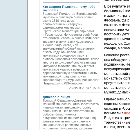
В результате э
Кто закроет Псалтирь, тому небо
закроется
больничный ком
Задонский Рождество-Богородицкий
и администрати
мужской монастырь был основан
Феофана, где р
около 1610 года двумя
благочестивыми старцами-
святителя Феоф
схимонахами московского
инициативе ма
Сретенского монастыря Кириллом
построить детс
и Герасимом. Но известна всей Руси
эта обитель стала именно в XVIII веке
храмов занимае
трудами и молитвами чудотворца
недоделок. Одн
Тихона Задонского, чей
соборе, а в хо
трехсотлетний юбилей отмечается
в этом году. Как насельники
Решение реста
монастыря сохраняют память
о своем небесном покровителе, какое
она обнаружила
место в их духовной жизни занимает
подвижнике. Не
Иисусова молитва, почему в этом
популяризация 
монастыре удалось возродить
дореволюционную преемственность
монастырский с
монашеской традиции, узнал
монастырь орг
корреспондент «Журнала Московской
преутешительн
Патриархии». PDF-версия.
монастыря, его
26 июня 2024 г. 15:30
музеях, домах 
Дивеево в лицах
Однако наибол
Троицкий Серафимо-Дивеевский
списком Казанс
женский монастырь открывает гостям
и паломникам внешнюю сторону
епархий в Росс
своей жизни. Это величественные
побывали в
Кие
соборы, богослужения
Везде их встр
с вдохновенным пением насельниц,
дивеевские музеи, где хранятся
торжественные 
монастырские реликвии, святые
в СМИ, местны
источники. Внутренняя, духовная