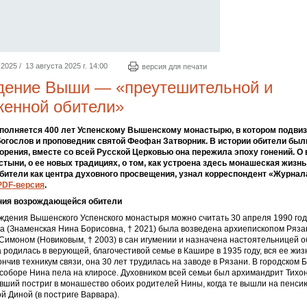
025 / 13 августа 2025 г. 14:00
версия для печати
дение Выши — «преутешительной и
женной обители»
сполняется 400 лет Успенскому Вышенскому монастырю, в котором подви
гослов и проповедник святой Феофан Затворник. В истории обители был
зорения, вместе со всей Русской Церковью она пережила эпоху гонений. О
тыни, о ее новых традициях, о том, как устроена здесь монашеская жизнь
бители как центра духовного просвещения, узнал корреспондент «Журнал
PDF-версия
.
ния возрождающейся обители
дения Вышенского Успенского монастыря можно считать 30 апреля 1990 года
а (Знаменская Нина Борисовна, †
2021) была возведена архиепископом Ряза
 Симоном (Новиковым, †
2003) в сан игумении и назначена настоятельницей о
родилась в верующей, благочестивой семье в Кашире в 1935 году, вся ее жиз
ончив техникум связи, она 30 лет трудилась на заводе в Рязани. В городском
оборе Нина пела на клиросе. Духовником всей семьи был архимандрит Тихон 
вший постриг в монашество обоих родителей Нины, когда те вышли на пенсию
ой Диной (в постриге Варвара).