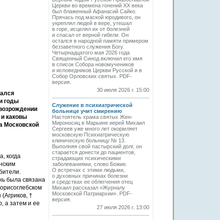
Церкви во времена гонений XX века
был блаженный Афанасий Сайко.
Прячась под маской юродивого, он
укреплял людей в вере, утешал
в горе, исцелял их от болезней
и спасал от верной гибели. Он
остался в народной памяти примером
беззаветного служения Богу.
Четырнадцатого мая 2026 года
Священный Синод включил его имя
в список Собора новомучеников
и исповедников Церкви Русской и в
Собор Орловских святых. PDF-
версия.
30 июля 2026 г. 15:00
зался
и годы
Служение в психиатрической
 возрождении
больнице учит смирению
 и каковы
Настоятель храма святых Жен-
Мироносиц в Марьине иерей Михаил
а Московской
Сергеев уже много лет окормляет
московскую Психиатрическую
клиническую больницу № 13.
Выполняя свой пастырский долг, он
старается донести до пациентов,
, когда
страдающих психическими
нским
заболеваниями, слово Божие.
О встречах с этими людьми,
бители.
о духовных причинах болезни
нь была связана
и средствах ее облегчения отец
 Борисоглебском
Михаил рассказал «Журналу
Московской Патриархии». PDF-
(Агриков, †
версия.
, а затем и ее
27 июля 2026 г. 13:00