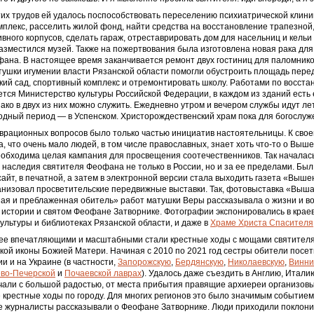
тих трудов ей удалось поспособствовать переселению психиатрической клини
плекс, расселить жилой фонд, найти средства на восстановление трапезной
вного корпусов, сделать гараж, отреставрировать дом для насельниц и кельи
азместился музей. Также на пожертвования была изготовлена новая рака дл
ана. В настоящее время заканчивается ремонт двух гостиниц для паломников
тушки игумении власти Рязанской области помогли обустроить площадь пере
кий сад, спортивный комплекс и отремонтировать школу. Работами по восст
тся Министерство культуры Российской Федерации, в каждом из зданий есть
ако в двух из них можно служить. Ежедневно утром и вечером службы идут ле
лодный период — в Успенском. Христорождественский храм пока для богослуже
врационных вопросов было только частью инициатив настоятельницы. К свое
, что очень мало людей, в том числе православных, знает хоть что-то о Выш
обходима целая кампания для просвещения соотечественников. Так началас
наследия святителя Феофана не только в России, но и за ее пределами. Был
айт, в печатной, а затем в электронной версии стала выходить газета «Выше
анизовал просветительские передвижные выставки. Так, фотовыставка «Выш
ая и преблаженная обитель» работ матушки Веры рассказывала о жизни и в
 истории и святом Феофане Затворнике. Фотографии экспонировались в крае
культуры и библиотеках Рязанской области, и даже в
Храме Христа Спасителя
ее впечатляющими и масштабными стали крестные ходы с мощами святител
кой иконы Божией Матери. Начиная с 2010 по 2021 год сестры обители посе
ии и на Украине (в частности,
Запорожскую
,
Бердянскую
,
Николаевскую
,
Винни
во-Печерской
и
Почаевской лаврах
). Удалось даже съездить в Англию, Итали
ечали с большой радостью, от места прибытия правящие архиереи организов
крестные ходы по городу. Для многих регионов это было значимым событием,
е журналисты рассказывали о Феофане Затворнике. Люди приходили поклони