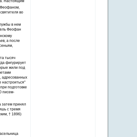
на. Настоящим
 Феофаном,
 святителя во
службы в нем
итель Феофан
нскому
ев, а после
есеньям,
ста тысяч
егда фигурирует
орые жили под
ветами
м, адресованных
е настроиться"
 при подготовке
0 писем-
а затем принял
ишь с тремя
ким, †
1896)
насельница