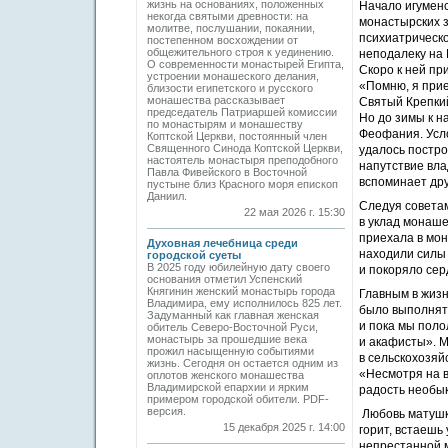
жизнь на основаниях, положенных
Начало игуменс
некогда святыми древности: на
монастырских з
молитве, послушании, покаянии,
психиатрическ
постепенном восхождении от
общежительного строя к уединению.
неподалеку на 
О современности монастырей Египта,
Скоро к ней пр
устроении монашеского делания,
«Помню, я прие
близости египетского и русского
монашества рассказывает
Святый Крепкий
председатель Патриаршей комиссии
Но до зимы к н
по монастырям и монашеству
Феофания. Усло
Коптской Церкви, постоянный член
Священного Синода Коптской Церкви,
удалось постро
настоятель монастыря преподобного
напутствие вла
Павла Фивейского в Восточной
вспоминает дру
пустыне близ Красного моря епископ
Даниил.
Следуя советам
22 мая 2026 г. 15:30
в уклад монаше
приехала в мон
Духовная лечебница среди
находили силы 
городской суеты
В 2025 году юбилейную дату своего
и покоряло се
основания отметил Успенский
Княгинин женский монастырь города
Главным в жизн
Владимира, ему исполнилось 825 лет.
было выполнят
Задуманный как главная женская
и пока мы поло
обитель Северо-Восточной Руси,
монастырь за прошедшие века
и акафисты». 
прожил насыщенную событиями
в сельскохозяй
жизнь. Сегодня он остается одним из
«Несмотря на в
оплотов женского монашества
Владимирской епархии и ярким
радость необы
примером городской обители. PDF-
версия.
Любовь матушк
15 декабря 2025 г. 14:00
горит, встаешь
непрестанной 