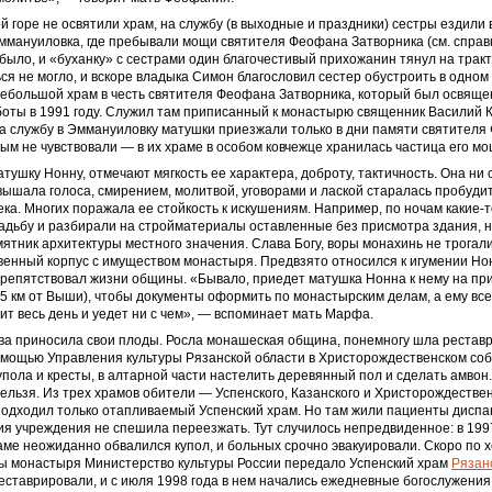
й горе не освятили храм, на службу (в выходные и праздники) сестры ездили 
ммануиловка, где пребывали мощи святителя Феофана Затворника (см. справ
 было, и «буханку» с сестрами один благочестивый прихожанин тянул на тракт
ся не могло, и вскоре владыка Симон благословил сестер обустроить в одно
небольшой храм в честь святителя Феофана Затворника, который был освяще
оты в 1991 году. Служил там приписанный к монастырю священник Василий К
на службу в Эммануиловку матушки приезжали только в дни памяти святителя
тым не чувствовали — в их храме в особом ковчежце хранилась частица его мо
атушку Нонну, отмечают мягкость ее характера, доброту, тактичность. Она ни с
вышала голоса, смирением, молитвой, уговорами и лаской старалась пробуди
ека. Многих поражала ее стойкость к искушениям. Например, по ночам какие-
адьбу и разбирали на стройматериалы оставленные без присмотра здания, н
мятник архитектуры местного значения. Слава Богу, воры монахинь не трогали
венный корпус с имуществом монастыря. Предвзято относился к игумении Н
препятствовал жизни общины. «Бывало, приедет матушка Нонна к нему на при
25 км от Выши), чтобы документы оформить по монастырским делам, а ему все 
ит весь день и уедет ни с чем», — вспоминает мать Марфа.
а приносила свои плоды. Росла монашеская община, понемногу шла реставра
помощью Управления культуры Рязанской области в Христорождественском со
упола и кресты, в алтарной части настелить деревянный пол и сделать амвон
ельзя. Из трех храмов обители — Успенского, Казанского и Христорождестве
одходил только отапливаемый Успенский храм. Но там жили пациенты диспа
я учреждения не спешила переезжать. Тут случилось непредвиденное: в 199
аме неожиданно обвалился купол, и больных срочно эвакуировали. Скоро по 
ы монастыря Министерство культуры России передало Успенский храм
Рязан
еставрировали, и с июля 1998 года в нем начались ежедневные богослужения