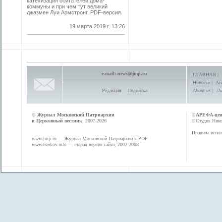
катехизация обитателей дома-
коммуны и при чем тут великий
джазмен Луи Армстронг. PDF-версия.
19 марта 2019 г. 13:26
e-mail:
news@jmp.ru
ГЛАВНАЯ
|
Новости
|
Ан
Редакция
Подписка
About us
|
Ли
©
Журнал Московской Патриархии
©
АРЕФА-це
и Церковный вестник
, 2007-2026
©Студия Никол
Правила испол
www.jmp.ru
— Журнал Московской Патриархии в PDF
www.tserkov.info
— старая версия сайта, 2002-2008