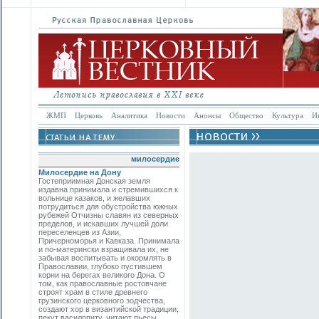
ЖМП
Церковь
Аналитика
Новости
Анонсы
Общество
Культура
И
милосердие
Милосердие на Дону
Гостеприимная Донская земля
издавна принимала и стремившихся к
вольнице казаков, и желавших
потрудиться для обустройства южных
рубежей Отчизны славян из северных
пределов, и искавших лучшей доли
переселенцев из Азии,
Причерноморья и Кавказа. Принимала
и по-матерински взращивала их, не
забывая воспитывать и окормлять в
Православии, глубоко пустившем
корни на берегах великого Дона. О
том, как православные ростовчане
строят храм в стиле древнего
грузинского церковного зодчества,
создают хор в византийской традиции,
пекут василопиту, читают пьесы