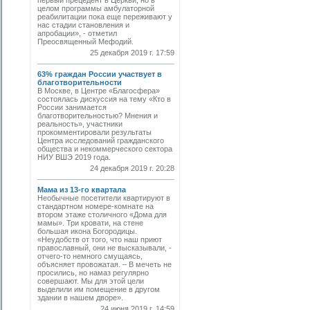
первый прецедент в Церкви, но в
целом программы амбулаторной
реабилитации пока еще переживают у
нас стадии становления и
апробации», - отметил
Преосвященный Мефодий.
25 декабря 2019 г. 17:59
63% граждан России участвует в
благотворительности
В Москве, в Центре «Благосфера»
состоялась дискуссия на тему «Кто в
России занимается
благотворительностью? Мнения и
реальность», участники
прокомментировали результаты
Центра исследований гражданского
общества и некоммерческого сектора
НИУ ВШЭ 2019 года.
24 декабря 2019 г. 20:28
Мама из 13-го квартала
Необычные посетители квартируют в
стандартном номере-комнате на
втором этаже столичного «Дома для
мамы». Три кровати, на стене
большая икона Богородицы.
«Неудобств от того, что наш приют
православный, они не высказывали, -
отчего-то немного смущаясь,
объясняет провожатая. – В мечеть не
просились, но намаз регулярно
совершают. Мы для этой цели
выделили им помещение в другом
здании в нашем дворе».
24 июня 2019 г. 14:59