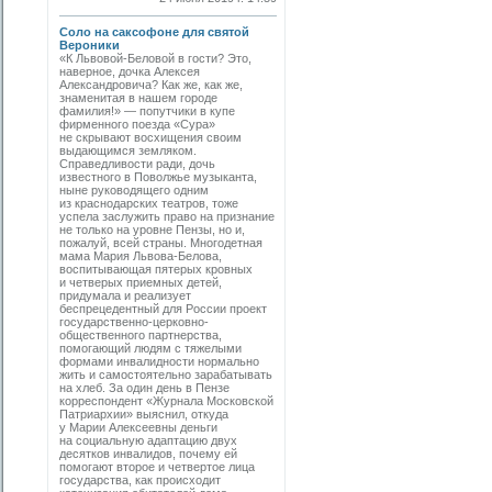
Соло на саксофоне для святой
Вероники
«К Львовой-Беловой в гости? Это,
наверное, дочка Алексея
Александровича? Как же, как же,
знаменитая в нашем городе
фамилия!» — попутчики в купе
фирменного поезда «Сура»
не скрывают восхищения своим
выдающимся земляком.
Справедливости ради, дочь
известного в Поволжье музыканта,
ныне руководящего одним
из краснодарских теат­ров, тоже
успела заслужить право на признание
не только на уровне Пензы, но и,
пожалуй, всей страны. Многодетная
мама Мария Львова-Белова,
воспитывающая пятерых кровных
и четверых приемных детей,
придумала и реализует
беспрецедентный для России проект
государственно-церковно-
общественного партнерства,
помогающий людям с тяжелыми
формами инвалидности нормально
жить и самостоятельно зарабатывать
на хлеб. За один день в Пензе
корреспондент «Журнала Московской
Патриархии» выяснил, откуда
у Марии Алексеевны деньги
на социальную адаптацию двух
десятков инвалидов, почему ей
помогают второе и четвертое лица
государства, как происходит