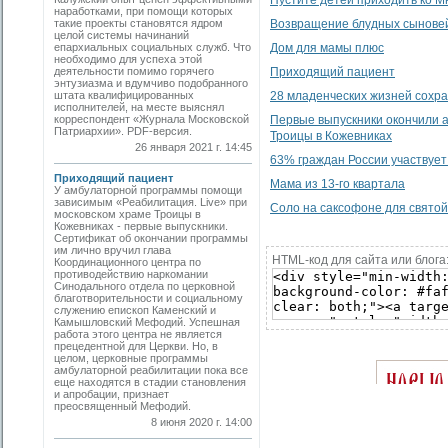
Пустите детей приходить ко М
наработками, при помощи которых
такие проекты становятся ядром
Возвращение блудных сынове
целой системы начинаний
епархиальных социальных служб. Что
Дом для мамы плюс
необходимо для успеха этой
деятельности помимо горячего
Приходящий пациент
энтузиазма и вдумчиво подобранного
штата квалифицированных
28 младенческих жизней сохра
исполнителей, на месте выяснял
корреспондент «Журнала Московской
Первые выпускники окончили а
Патриархии». PDF-версия.
Троицы в Кожевниках
26 января 2021 г. 14:45
63% граждан России участвует
Приходящий пациент
Мама из 13-го квартала
У амбулаторной программы помощи
зависимым «Реабилитация. Live» при
Соло на саксофоне для свято
московском храме Троицы в
Кожевниках - первые выпускники.
Cертификат об окончании программы
им лично вручил глава
HTML-код для сайта или блога
Координационного центра по
противодействию наркомании
Синодального отдела по церковной
благотворительности и социальному
служению епископ Каменский и
Камышловский Мефодий. Успешная
работа этого центра не является
прецедентной для Церкви. Но, в
целом, церковные программы
амбулаторной реабилитации пока все
еще находятся в стадии становления
и апробации, признает
преосвященный Мефодий.
8 июня 2020 г. 14:00