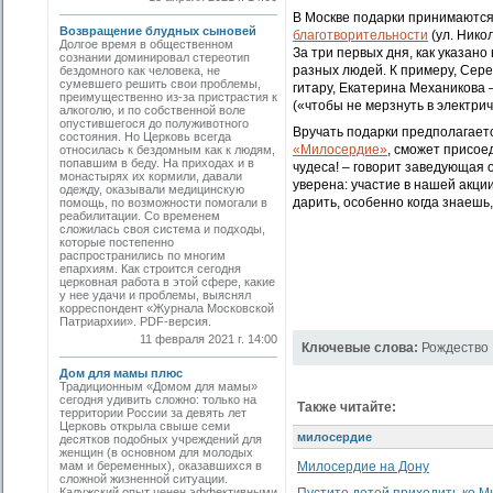
В Москве подарки принимаются 
Возвращение блудных сыновей
благотворительности
(ул. Нико
Долгое время в общественном
За три первых дня, как указан
сознании доминировал стереотип
разных людей. К примеру, Сер
бездомного как человека, не
сумевшего решить свои проблемы,
гитару, Екатерина Механикова 
преимущественно из-за пристрастия к
(«чтобы не мерзнуть в электрич
алкоголю, и по собственной воле
опустившегося до полуживотного
Вручать подарки предполагаетс
состояния. Но Церковь всегда
«Милосердие»
, сможет присое
относилась к бездомным как к людям,
попавшим в беду. На приходах и в
чудеса! – говорит заведующая
монастырях их кормили, давали
уверена: участие в нашей акци
одежду, оказывали медицинскую
дарить, особенно когда знаешь,
помощь, по возможности помогали в
реабилитации. Со временем
сложилась своя система и подходы,
которые постепенно
распространились по многим
епархиям. Как строится сегодня
церковная работа в этой сфере, какие
у нее удачи и проблемы, выяснял
корреспондент «Журнала Московской
Патриархии». PDF-версия.
11 февраля 2021 г. 14:00
Ключевые слова:
Рождество
Дом для мамы плюс
Традиционным «Домом для мамы»
сегодня удивить сложно: только на
Также читайте:
территории России за девять лет
Церковь открыла свыше семи
милосердие
десятков подобных учреждений для
женщин (в основном для молодых
мам и беременных), оказавшихся в
Милосердие на Дону
сложной жизненной ситуации.
Калужский опыт ценен эффективными