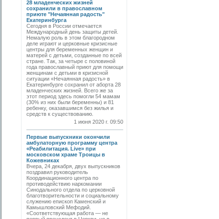
28 младенческих жизней
сохранили в православном
приюте "Нечаянная радость"
Екатеринбурга
Сегодня в России отмечается
Международный день защиты детей.
Немалую роль в этом благородном
деле играют и церковные кризисные
центры для беременных женщин и
матерей с детьми, созданные по всей
стране. Так, за четыре с половиной
года православный приют для помощи
женщинам с детьми в кризисной
ситуации «Нечаянная радость» в
Екатеринбурге сохранил от аборта 28
младенческих жизней. Всего же за
этот период здесь помогли 54 мамам
(30% из них были беременны) и 81
ребенку, оказавшимся без жилья и
средств к существованию.
1 июня 2020 г. 09:50
Первые выпускники окончили
амбулаторную программу центра
«Реабилитация. Live» при
московском храме Троицы в
Кожевниках
Вчера, 24 декабря, двух выпускников
поздравил руководитель
Координационного центра по
противодействию наркомании
Синодального отдела по церковной
благотворительности и социальному
служению епископ Каменский и
Камышловский Мефодий.
«Соответствующая работа — не