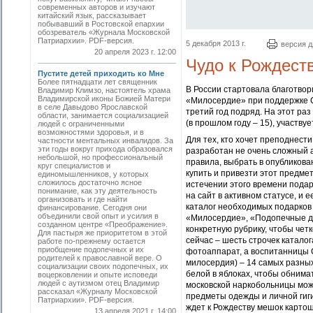
современных авторов и изучают
китайский язык, рассказывает
побывавший в Ростовской епархии
обозреватель «Журнала Московской
Патриархии». PDF-версия.
5 декабря 2013 г.
версия д
20 апреля 2023 г. 12:00
Чудо к Рождест
Пустите детей приходить ко Мне
Более пятнадцати лет священник
В России стартовала благотво
Владимир Климзо, настоятель храма
Владимирской иконы Божией Матери
«Милосердие» при поддержке С
в селе Давыдово Ярославской
третий год подряд. На этот ра
области, занимается социализацией
(в прошлом году – 15), участву
людей с ограниченными
возможностями здоровья, и в
Для тех, кто хочет преподнест
частности ментальных инвалидов. За
эти годы вокруг прихода образовался
разработан не очень сложный 
небольшой, но профессиональный
правила, выбрать в опубликова
круг специалистов и
купить и привезти этот предмет
единомышленников, у которых
сложилось достаточно ясное
истечении этого времени подар
понимание, как эту деятельность
на сайт в активном статусе, и
организовать и где найти
каталог необходимых подарков
финансирование. Сегодня они
объединили свой опыт и усилия в
«Милосердие», «Подопечные др
созданном центре «Преображение».
конкретную рубрику, чтобы чет
Для пастыря же приоритетом в этой
сейчас – шесть строчек катало
работе по-прежнему остается
приобщение подопечных и их
фотоаппарат, а воспитанницы 
родителей к православной вере. О
милосердия) – 14 самых разных
социализации своих подопечных, их
белой в яблоках, чтобы обнима
воцерковлении и опыте исповеди
людей с аутизмом отец Владимир
московской наркобольницы мож
рассказал «Журналу Московской
предметы одежды и личной гиг
Патриархии». PDF-версия.
ждет к Рождеству мешок картош
13 апреля 2021 г. 14:00