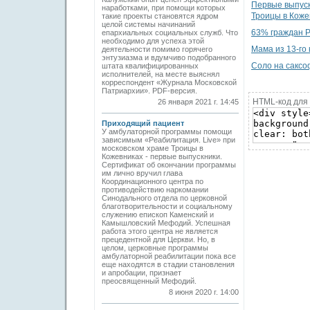
Первые выпуск
наработками, при помощи которых
Троицы в Коже
такие проекты становятся ядром
целой системы начинаний
63% граждан Р
епархиальных социальных служб. Что
необходимо для успеха этой
Мама из 13-го
деятельности помимо горячего
энтузиазма и вдумчиво подобранного
Соло на саксо
штата квалифицированных
исполнителей, на месте выяснял
корреспондент «Журнала Московской
Патриархии». PDF-версия.
HTML-код для 
26 января 2021 г. 14:45
Приходящий пациент
У амбулаторной программы помощи
зависимым «Реабилитация. Live» при
московском храме Троицы в
Кожевниках - первые выпускники.
Cертификат об окончании программы
им лично вручил глава
Координационного центра по
противодействию наркомании
Синодального отдела по церковной
благотворительности и социальному
служению епископ Каменский и
Камышловский Мефодий. Успешная
работа этого центра не является
прецедентной для Церкви. Но, в
целом, церковные программы
амбулаторной реабилитации пока все
еще находятся в стадии становления
и апробации, признает
преосвященный Мефодий.
8 июня 2020 г. 14:00