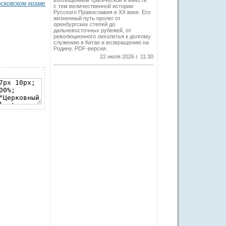
воплощением трагической и вместе
осковском храме
с тем величественной истории
Русского Православия в XX веке. Его
жизненный путь пролег от
оренбургских степей до
дальневосточных рубежей, от
революционного лихолетья к долгому
служению в Китае и возвращению на
Родину. PDF-версия.
22 июля 2026 г. 11:30