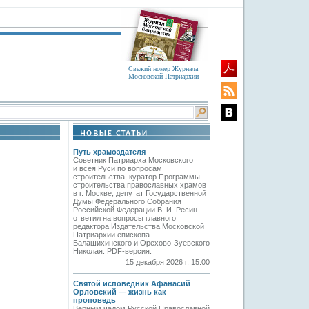
Свежий номер Журнала
Московской Патриархии
Путь храмоздателя
Советник Патриарха Московского
и всея Руси по вопросам
строительства, куратор Программы
строительства православных храмов
в г. Москве, депутат Государственной
Думы Федерального Собрания
Российской Федерации В. И. Ресин
ответил на вопросы главного
редактора Издательства Московской
Патриархии епископа
Балашихинского и Орехово-Зуевского
Николая. PDF-версия.
15 декабря 2026 г. 15:00
Святой исповедник Афанасий
Орловский — жизнь как
проповедь
Верным чадом Русской Православной