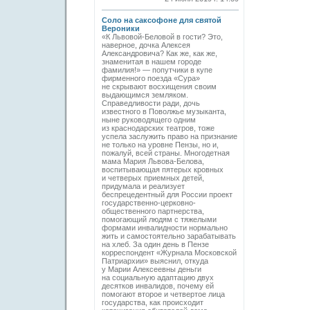
Соло на саксофоне для святой
Вероники
«К Львовой-Беловой в гости? Это,
наверное, дочка Алексея
Александровича? Как же, как же,
знаменитая в нашем городе
фамилия!» — попутчики в купе
фирменного поезда «Сура»
не скрывают восхищения своим
выдающимся земляком.
Справедливости ради, дочь
известного в Поволжье музыканта,
ныне руководящего одним
из краснодарских теат­ров, тоже
успела заслужить право на признание
не только на уровне Пензы, но и,
пожалуй, всей страны. Многодетная
мама Мария Львова-Белова,
воспитывающая пятерых кровных
и четверых приемных детей,
придумала и реализует
беспрецедентный для России проект
государственно-церковно-
общественного партнерства,
помогающий людям с тяжелыми
формами инвалидности нормально
жить и самостоятельно зарабатывать
на хлеб. За один день в Пензе
корреспондент «Журнала Московской
Патриархии» выяснил, откуда
у Марии Алексеевны деньги
на социальную адаптацию двух
десятков инвалидов, почему ей
помогают второе и четвертое лица
государства, как происходит