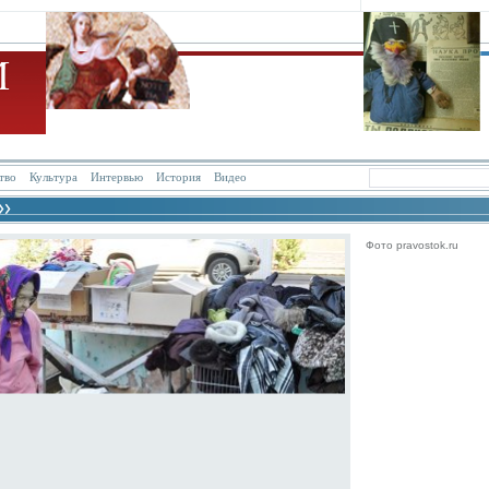
тво
Культура
Интервью
История
Видео
Фото pravostok.ru