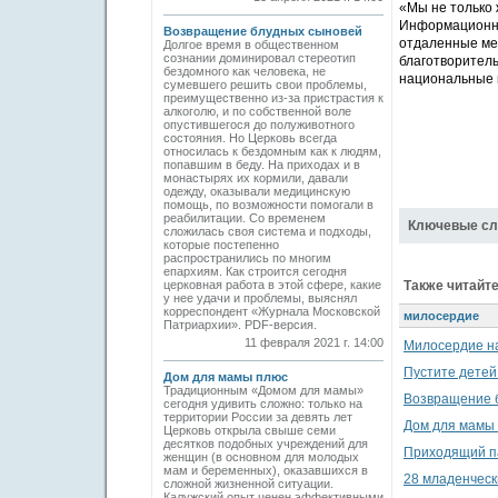
«Мы не только 
Информационно
Возвращение блудных сыновей
отдаленные мес
Долгое время в общественном
сознании доминировал стереотип
благотворитель
бездомного как человека, не
национальные п
сумевшего решить свои проблемы,
преимущественно из-за пристрастия к
алкоголю, и по собственной воле
опустившегося до полуживотного
состояния. Но Церковь всегда
относилась к бездомным как к людям,
попавшим в беду. На приходах и в
монастырях их кормили, давали
одежду, оказывали медицинскую
помощь, по возможности помогали в
реабилитации. Со временем
Ключевые сл
сложилась своя система и подходы,
которые постепенно
распространились по многим
епархиям. Как строится сегодня
церковная работа в этой сфере, какие
Также читайте
у нее удачи и проблемы, выяснял
корреспондент «Журнала Московской
милосердие
Патриархии». PDF-версия.
11 февраля 2021 г. 14:00
Милосердие н
Пустите детей
Дом для мамы плюс
Традиционным «Домом для мамы»
Возвращение 
сегодня удивить сложно: только на
территории России за девять лет
Дом для мамы
Церковь открыла свыше семи
десятков подобных учреждений для
Приходящий п
женщин (в основном для молодых
мам и беременных), оказавшихся в
28 младенческ
сложной жизненной ситуации.
Калужский опыт ценен эффективными