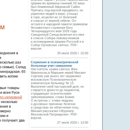
Церкви во времена гонений XX века
был блаженный Афанасий Сайко.
Прячась под маской юродивого, он
укреплял людей в вере, утешал
в горе, исцелял их от болезней
и спасал от верной гибели. Он
остался в народной памяти примером
ем
беззаветного служения Богу.
Четырнадцатого мая 2026 года
Священный Синод включил его имя
в список Собора новомучеников
и исповедников Церкви Русской и в
Собор Орловских святых. PDF-
версия.
воднения в
30 июля 2026 г. 15:00
м
Служение в психиатрической
есколько раз
больнице учит смирению
ю семью). Склад
Настоятель храма святых Жен-
нинградская, 65
Мироносиц в Марьине иерей Михаил
Сергеев уже много лет окормляет
вить копию
московскую Психиатрическую
клиническую больницу № 13.
Выполняя свой пастырский долг, он
овые товары
старается донести до пациентов,
и всея Руси
страдающих психическими
заболеваниями, слово Божие.
по церковной
О встречах с этими людьми,
 несколько
о духовных причинах болезни
ения в
и средствах ее облегчения отец
Михаил рассказал «Журналу
имерно
Московской Патриархии». PDF-
хию и
версия.
е получают два
27 июля 2026 г. 13:00