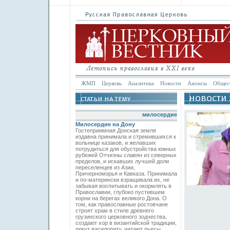
ЖМП
Церковь
Аналитика
Новости
Анонсы
Общес
милосердие
Милосердие на Дону
Гостеприимная Донская земля
издавна принимала и стремившихся к
вольнице казаков, и желавших
потрудиться для обустройства южных
рубежей Отчизны славян из северных
пределов, и искавших лучшей доли
переселенцев из Азии,
Причерноморья и Кавказа. Принимала
и по-матерински взращивала их, не
забывая воспитывать и окормлять в
Православии, глубоко пустившем
корни на берегах великого Дона. О
том, как православные ростовчане
строят храм в стиле древнего
грузинского церковного зодчества,
создают хор в византийской традиции,
пекут василопиту, читают пьесы