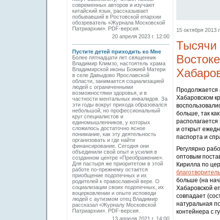
современных авторов и изучают
китайский язык, рассказывает
побывавший в Ростовской епархии
обозреватель «Журнала Московской
Патриархии». PDF-версия.
15 октября 2013 г
20 апреля 2023 г. 12:00
Тысячи 
Пустите детей приходить ко Мне
Востоке
Более пятнадцати лет священник
Владимир Климзо, настоятель храма
Владимирской иконы Божией Матери
Хабаров
в селе Давыдово Ярославской
области, занимается социализацией
людей с ограниченными
Продолжается 
возможностями здоровья, и в
Хабаровском кр
частности ментальных инвалидов. За
эти годы вокруг прихода образовался
воспользовалис
небольшой, но профессиональный
больше, так ка
круг специалистов и
располагается
единомышленников, у которых
сложилось достаточно ясное
и открыт ежедн
понимание, как эту деятельность
паспорта и спр
организовать и где найти
финансирование. Сегодня они
Регулярно раб
объединили свой опыт и усилия в
оптовым постав
созданном центре «Преображение».
Для пастыря же приоритетом в этой
Кирилла по це
работе по-прежнему остается
благотворител
приобщение подопечных и их
больше (на на
родителей к православной вере. О
социализации своих подопечных, их
Хабаровской еп
воцерковлении и опыте исповеди
совпадает (сос
людей с аутизмом отец Владимир
натуральная по
рассказал «Журналу Московской
Патриархии». PDF-версия.
контейнера с г
13 апреля 2021 г. 14:00