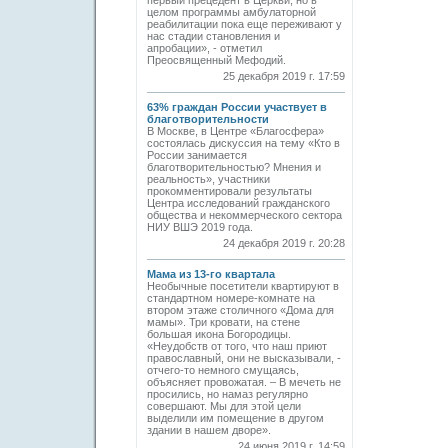
первый прецедент в Церкви, но в
целом программы амбулаторной
реабилитации пока еще переживают у
нас стадии становления и
апробации», - отметил
Преосвященный Мефодий.
25 декабря 2019 г. 17:59
63% граждан России участвует в
благотворительности
В Москве, в Центре «Благосфера»
состоялась дискуссия на тему «Кто в
России занимается
благотворительностью? Мнения и
реальность», участники
прокомментировали результаты
Центра исследований гражданского
общества и некоммерческого сектора
НИУ ВШЭ 2019 года.
24 декабря 2019 г. 20:28
Мама из 13-го квартала
Необычные посетители квартируют в
стандартном номере-комнате на
втором этаже столичного «Дома для
мамы». Три кровати, на стене
большая икона Богородицы.
«Неудобств от того, что наш приют
православный, они не высказывали, -
отчего-то немного смущаясь,
объясняет провожатая. – В мечеть не
просились, но намаз регулярно
совершают. Мы для этой цели
выделили им помещение в другом
здании в нашем дворе».
24 июня 2019 г. 14:59