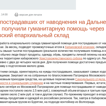
. 14:00
версия для печати
пострадавших от наводнения на Дальн
 получили гуманитарную помощь через
ский епархиальный склад
работа епархиального склада гуманитарной помощи для пострадавших от на
ае. За месяц, подводят промежуточные итоги в
Хабаровской епархии
, складо
ь свыше тысячи пострадавших (реальное количество получивших помощь в н
к обычно люди берут продукты, одежду, обувь, предметы личной гигиены на вс
 на территории хабаровского
Христорождественского собора
по адресу ул. Ле
евно с двух до четырех часов дня. Для получения помощи достаточно предъя
авку о подтоплении жилого дома.
отники склада, ориентируясь на нужды пострадавших, заказывают самые ход
щикам. Закупают их на собранные по благословению Патриарха Московского 
рковным приходам средства, на целевые перечисления
Синодального отдела 
ьности и социальному служению
и на частные пожертвования. Первых, кстати,
чало октября из Московской Патриархии для помощи пострадавшим от наводн
архии поступило около 2,5 млн руб.), совокупный объем вторых и третьих пр
тавляя около 2 млн руб. в том и другом случае). По-прежнему приходит в епар
мощь продуктами и одеждой из российских регионов. Так, завтра в Хабаровск
уманитарным грузом из Бурятии, на подходе контейнер из Волгограда.