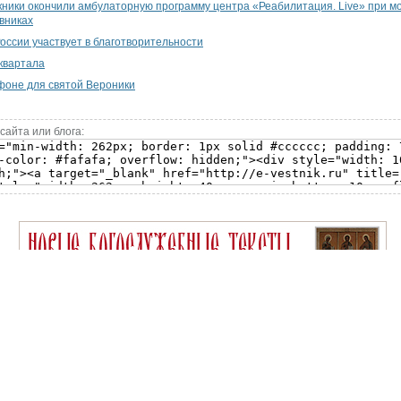
ники окончили амбулаторную программу центра «Реабилитация. Live» при м
вниках
оссии участвует в благотворительности
 квартала
фоне для святой Вероники
сайта или блога: