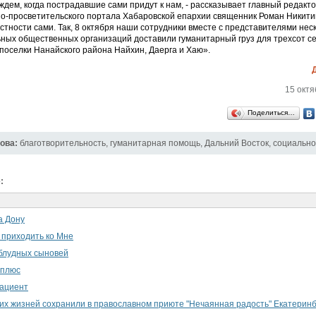
ждем, когда пострадавшие сами придут к нам, - рассказывает главный редакт
-просветительского портала Хабаровской епархии священник Роман Никитин
тности сами. Так, 8 октября наши сотрудники вместе с представителями нес
ных общественных организаций доставили гуманитарный груз для трехсот с
оселки Нанайского района Найхин, Даерга и Хаю».
15 октя
Поделиться…
ова:
благотворительность
,
гуманитарная помощь
,
Дальний Восток
,
социально
:
а Дону
 приходить ко Мне
блудных сыновей
 плюс
ациент
их жизней сохранили в православном приюте "Нечаянная радость" Екатеринб