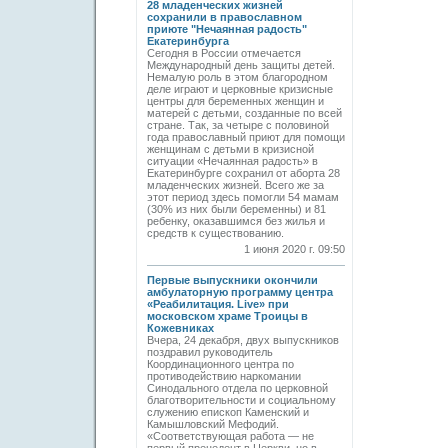
28 младенческих жизней
сохранили в православном
приюте "Нечаянная радость"
Екатеринбурга
Сегодня в России отмечается
Международный день защиты детей.
Немалую роль в этом благородном
деле играют и церковные кризисные
центры для беременных женщин и
матерей с детьми, созданные по всей
стране. Так, за четыре с половиной
года православный приют для помощи
женщинам с детьми в кризисной
ситуации «Нечаянная радость» в
Екатеринбурге сохранил от аборта 28
младенческих жизней. Всего же за
этот период здесь помогли 54 мамам
(30% из них были беременны) и 81
ребенку, оказавшимся без жилья и
средств к существованию.
1 июня 2020 г. 09:50
Первые выпускники окончили
амбулаторную программу центра
«Реабилитация. Live» при
московском храме Троицы в
Кожевниках
Вчера, 24 декабря, двух выпускников
поздравил руководитель
Координационного центра по
противодействию наркомании
Синодального отдела по церковной
благотворительности и социальному
служению епископ Каменский и
Камышловский Мефодий.
«Соответствующая работа — не