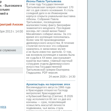
Иконы Павла Третьякова
ор
В этом году Государственная
. - Выезжаем в
Третьяковская галерея отмечает 170
кольких
лет со дня своего основания. К столь
солидной дате в ее Инженерном
емей в
корпусе открыта уникальная выставка
«Иконы. Собрание Павла
Третьякова», посвященная
Дмитрий Анохин
малоизвестному факту биографии
знаменитого мецената. Последние
восемь лет своей жизни Павел
бря 2013 г. 14:00
Михайлович собирал иконы. За это
время его коллекция пополнилась
более чем 60 произведениями
древнерусского искусства. В течение
столетия почти все это собрание
хранилось в запасниках музея
е служение
и не было известно зрителю. О том,
как возникла коллекция и какова была
ее судьба в ХХ веке, рассказывает
куратор выставки, главный научный
сотрудник отдела Древнерусского
искусства Государственной
Третьяковской галереи Екатерина
Гладышева. PDF-версия.
24 июля 2026 г. 14:30
Архипастырь на переломе эпох
Восемнадцатого августа 1966 года
в Краснодаре отошел ко Господу
митрополит Краснодарский
и Кубанский Виктор (Святин). В 2026
году исполняется 60 лет со дня его
кончины — срок, позволяющий
осмыслить масштаб личности
урга
подвижника, чья жизнь стала