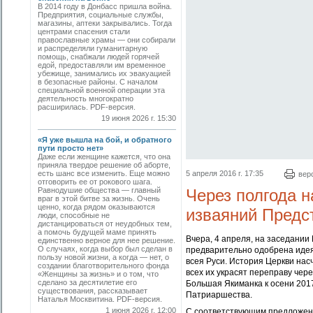
В 2014 году в Донбасс пришла война.
Предприятия, социальные службы,
магазины, аптеки закрывались. Тогда
центрами спасения стали
православные храмы — они собирали
и распределяли гуманитарную
помощь, снабжали людей горячей
едой, предоставляли им временное
убежище, занимались их эвакуацией
в безопасные районы. С началом
специальной военной операции эта
деятельность многократно
расширилась. PDF-версия.
19 июня 2026 г. 15:30
«Я уже вышла на бой, и обратного
пути просто нет»
Даже если женщине кажется, что она
приняла твердое решение об аборте,
есть шанс все изменить. Еще можно
5 апреля 2016 г. 17:35
вер
отговорить ее от рокового шага.
Равнодушие общества — главный
Через полгода 
враг в этой битве за жизнь. Очень
ценно, когда рядом оказываются
изваяний Предс
люди, способные не
дистанцироваться от неудобных тем,
а помочь будущей маме принять
Вчера, 4 апреля, на заседани
единственно верное для нее решение.
О случаях, когда выбор был сделан в
предварительно одобрена идея
пользу новой жизни, а когда — нет, о
всея Руси. История Церкви нас
создании благотворительного фонда
всех их украсят переправу чер
«Женщины за жизнь» и о том, что
сделано за десятилетие его
Большая Якиманка к осени 2017
существования, рассказывает
Патриаршества.
Наталья Москвитина. PDF-версия.
1 июня 2026 г. 12:00
С соответствующим предложени