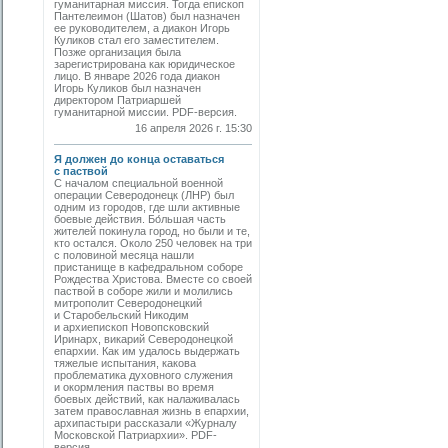
гуманитарная миссия. Тогда епископ
Пантелеимон (Шатов) был назначен
ее руководителем, а диакон Игорь
Куликов стал его заместителем.
Позже организация была
зарегистрирована как юридическое
лицо. В январе 2026 года диакон
Игорь Куликов был назначен
директором Патриаршей
гуманитарной миссии. PDF-версия.
16 апреля 2026 г. 15:30
Я должен до конца оставаться
с паствой
С началом специальной военной
операции Северодонецк (ЛНР) был
одним из городов, где шли активные
боевые действия. Бо́льшая часть
жителей покинула город, но были и те,
кто остался. Около 250 человек на три
с половиной месяца нашли
пристанище в кафедральном соборе
Рождества Христова. Вместе со своей
паствой в соборе жили и молились
митрополит Северодонецкий
и Старобельский Никодим
и архиепископ Новопсковский
Иринарх, викарий Северодонецкой
епархии. Как им удалось выдержать
тяжелые испытания, какова
проблематика духовного служения
и окормления паствы во время
боевых действий, как налаживалась
затем православная жизнь в епархии,
архипастыри рассказали «Журналу
Московской Патриархии». PDF-
версия.