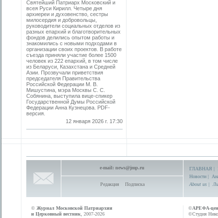
Святейший Патриарх Московский и
всея Руси Кирилл. Четыре дня
архиереи и духовенство, сестры
милосердия и добровольцы,
руководители социальных отделов из
разных епархий и благотворительных
фондов делились опытом работы и
знакомились с новыми подходами в
организации своих проектов. В работе
съезда приняли участие более 1500
человек из 222 епархий, в том числе
из Беларуси, Казахстана и Средней
Азии. Прозвучали приветствия
председателя Правительства
Российской Федерации М. В.
Мишустина, мэра Москвы С. С.
Собянина, выступила вице-спикер
Государственной Думы Российской
Федерации Анна Кузнецова. PDF-
версия.
12 января 2026 г. 17:30
e-mail:
news@jmp.ru
ГЛАВНАЯ
|
Новости
|
Ан
Редакция
Подписка
About us
|
Ли
©
Журнал Московской Патриархии
©
АРЕФА-це
и Церковный вестник
, 2007-2026
©Студия Никол