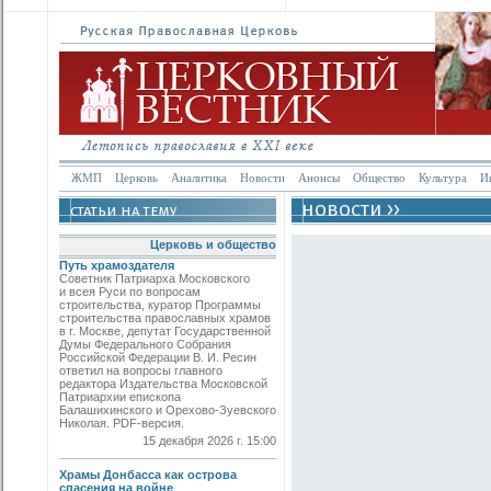
ЖМП
Церковь
Аналитика
Новости
Анонсы
Общество
Культура
И
Церковь и общество
Путь храмоздателя
Советник Патриарха Московского
и всея Руси по вопросам
строительства, куратор Программы
строительства православных храмов
в г. Москве, депутат Государственной
Думы Федерального Собрания
Российской Федерации В. И. Ресин
ответил на вопросы главного
редактора Издательства Московской
Патриархии епископа
Балашихинского и Орехово-Зуевского
Николая. PDF-версия.
15 декабря 2026 г. 15:00
Храмы Донбасса как острова
спасения на войне