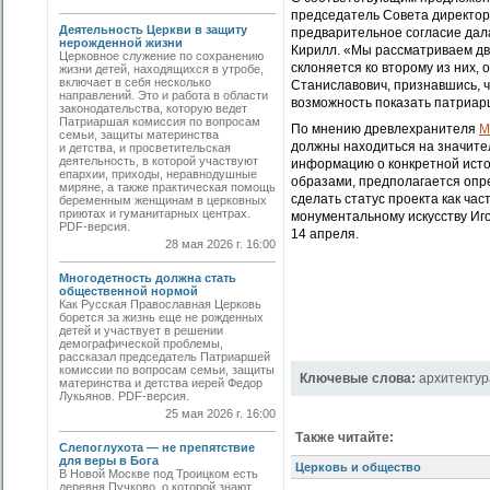
председатель Совета директор
Деятельность Церкви в защиту
предварительное согласие дал
нерожденной жизни
Кирилл. «Мы рассматриваем два
Церковное служение по сохранению
склоняется ко второму из них,
жизни детей, находящихся в утробе,
включает в себя несколько
Станиславович, признавшись, ч
направлений. Это и работа в области
возможность показать патриар
законодательства, которую ведет
Патриаршая комиссия по вопросам
По мнению древлехранителя
М
семьи, защиты материнства
должны находиться на значите
и детства, и просветительская
деятельность, в которой участвуют
информацию о конкретной исто
епархии, приходы, неравнодушные
образами, предполагается опре
миряне, а также практическая помощь
сделать статус проекта как ча
беременным женщинам в церковных
приютах и гуманитарных центрах.
монументальному искусству Иго
PDF-версия.
14 апреля.
28 мая 2026 г. 16:00
Многодетность должна стать
общественной нормой
Как Русская Православная Церковь
борется за жизнь еще не рожденных
детей и участвует в решении
демографической проблемы,
рассказал председатель Патриаршей
комиссии по вопросам семьи, защиты
Ключевые слова:
архитектур
материнства и детства иерей Федор
Лукьянов. PDF-версия.
25 мая 2026 г. 16:00
Также читайте:
Слепоглухота — не препятствие
для веры в Бога
Церковь и общество
В Новой Москве под Троицком есть
деревня Пучково, о которой знают