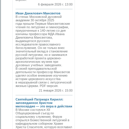
6 февраля 2026 г. 13:00
Иван Данилович Мансветов
В стенах Московской духовной
академии 30 октября 2025
года прошли Первые Мансветовские
чтения по литургике и гимнографии,
приуроченные к 140-летию со дня
кончины профессора МДА Ивана
Даниловича Мансветова,
выдающегося русского
исследователя православного
богослужения. Он не только внес
значительный вклад в становление
русской литургики, но и занимался
разработкой проекта церковно-
археологических музеев при
духовных учебных заведениях.
В своей преподавательской
деятельности профессор Мансветов
уделял особое внимание изучению
истории церковного искусства
в неразрывной связи с литургической
жизнью Церкви. PDF-версия.
21 января 2026 г. 15:00
Святейший Патриарх Кирилл:
заповеданное Христом
милосердие — это вера в действии
В Москве состоялся XII
Общецерковный съезд по
социальному служению. Форум
открылся Божественной литургией в
кафедральном соборном Храме
Христа Спасителя, которую возглавил