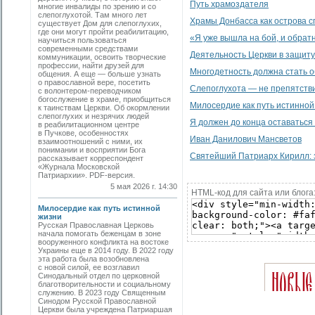
Путь храмоздателя
многие инвалиды по зрению и со
слепоглухотой. Там много лет
Храмы Донбасса как острова с
существует Дом для слепоглухих,
где они могут пройти реабилитацию,
«Я уже вышла на бой, и обратн
научиться пользоваться
современными средствами
Деятельность Церкви в защит
коммуникации, освоить творческие
профессии, найти друзей для
Многодетность должна стать 
общения. А еще — больше узнать
о православной вере, посетить
Слепоглухота — не препятстви
с волонтером-переводчиком
богослужение в храме, приобщиться
Милосердие как путь истинной
к таинствам Церкви. Об окормлении
слепоглухих и незрячих людей
Я должен до конца оставаться 
в реабилитационном центре
в Пучкове, особенностях
Иван Данилович Мансветов
взаимоотношений с ними, их
понимании и восприятии Бога
Святейший Патриарх Кирилл: 
рассказывает корреспондент
«Журнала Московской
Патриархии». PDF-версия.
5 мая 2026 г. 14:30
HTML-код для сайта или блога
Милосердие как путь истинной
жизни
Русская Православная Церковь
начала помогать беженцам в зоне
вооруженного конфликта на востоке
Украины еще в 2014 году. В 2022 году
эта работа была возобновлена
с новой силой, ее возглавил
Синодальный отдел по церковной
благотворительности и социальному
служению. В 2023 году Священным
Синодом Русской Православной
Церкви была учреждена Патриаршая