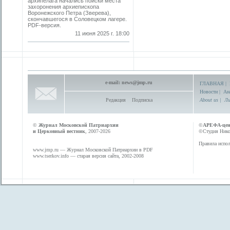
архипелага начались поиски места
захоронения архиепископа
Воронежского Петра (Зверева),
скончавшегося в Соловецком лагере.
PDF-версия.
11 июня 2025 г. 18:00
e-mail:
news@jmp.ru
ГЛАВНАЯ
|
Новости
|
Ан
Редакция
Подписка
About us
|
Ли
©
Журнал Московской Патриархии
©
АРЕФА-це
и Церковный вестник
, 2007-2026
©Студия Никол
Правила испол
www.jmp.ru
— Журнал Московской Патриархии в PDF
www.tserkov.info
— старая версия сайта, 2002-2008