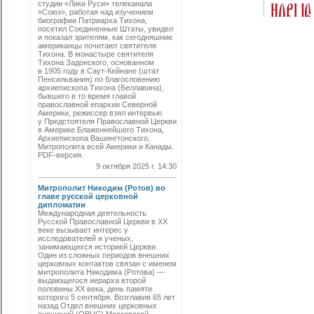
студии «Лики Руси» телеканала
«Союз», работая над изучением
биографии Патриарха Тихона,
посетил Соединенные Штаты, увидел
и показал зрителям, как сегодняшние
американцы почитают святителя
Тихона. В монастыре святителя
Тихона Задонского, основанном
в 1905 году в Саут-Кейнане (штат
Пенсильвания) по благословению
архиепископа Тихона (Беллавина),
бывшего в то время главой
православной епархии Северной
Америки, режиссер взял интервью
у Предстоятеля Православной Церкви
в Америке Блаженнейшего Тихона,
Архиепископа Вашингтонского,
Митрополита всей Америки и Канады.
PDF-версия.
9 октября 2025 г. 14:30
Митрополит Никодим (Ротов) во
главе русской церковной
дипломатии
Международная деятельность
Русской Православной Церкви в ХХ
веке вызывает интерес у
исследователей и ученых,
занимающихся историей Церкви.
Один из сложных периодов внешних
церковных контактов связан с именем
митрополита Никодима (Ротова) —
выдающегося иерарха второй
половины ХХ века, день памяти
которого 5 сентября. Возглавив 65 лет
назад Отдел внешних церковных