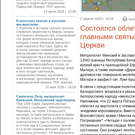
судьбах подготовил иеромонах
Пафнутий (Фокин). PDF-версия.
14 июля 2026 г. 13:00
2 апреля 2020 г. 10:26
вер
Египетские святые в русском
месяцеслове
Состоялся облет
С Египтом в истории связано многое:
служение евангелиста Марка, начало
главными святы
пустынного монашества, становление
тех форм аскетической жизни,
которые стали образцом для всего
Церкви
христианского Востока. Здесь же
в эпоху ранних гонений Церковь
явила множество примеров
Митрополит Минский и Заславск
исповедничества и мученичества.
12NG границы Республики Бела
Для нас Египет прежде всего связан
с именами преподобных отцов, но
копией креста преподобной Еф
круг египетских святых гораздо шире:
Матери, а также иконами «Держ
в него входят святители,
духовенство совершило молебе
священномученики, мученики
и мученицы, просиявшие в эпоху
Матери и акафист свт. Луке Кр
неразделенной Церкви. PDF-версия.
В связи с предстоящим полето
20 мая 2026 г. 16:00
Белорусского экзархата в указ
белорусскому народу «милости
Святитель Петр, митрополит
Киевский, Московский чудотворец
Напомним, что 22 марта Патри
Под 1299 годом Лаврентьевская
облетел на вертолете с чтимым
летопись сообщает: «Митрополитъ
эпидемии коронавируса. Вместе
Максимъ, не терпя Татарьского
насилья, оставя митрополью и збижа
Всехсвятского храма г.Минска 
ис Киева, и весь Киевъ розбежалъся,
Патриархии": «Четыре с полов
а митрополитъ иде ко Бряньску
потаенных уголков сердца. Мол
и оттоле иде в Суждальскую землю
и со всем своимъ житьем». Другой
состояние. Оно рождает необъя
летописец уточняет: «А митрополитъ