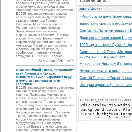
Также читайте:
положение Русской Церкви быстро
и резко менялось, и каждый год
жизнь Церкви
становился новой вехой в ее истории.
В 2025 году практически в каждом
«Ревность по доме Твоем снеда
номере журнала мы публиковали
статьи о святителе Тихоне,
Египетские святые в русском 
Патриархе Московском и всея
России, и о его сподвижниках.
Святитель Петр, митрополит К
Заключительный материал
о трагическом и сложном 1925 годе
Древняя святыня нашей Церк
в жизни Русской Православной
Церкви представляет священник
1925 год в истории Русской Це
Александр Мазырин, доктор теологии
и доктор церковной истории,
Блаженнейший Тихон, Митропол
профессор, главный научный
сотрудник ПСТГУ. PDF-версия.
держаться пути спасения»
23 декабря 2025 г. 14:00
Митрополит Никодим (Ротов) в
Блаженнейший Тихон, Митрополит
Ничего не искать и никогда ни 
всей Америки и Канады:
«Святитель Тихон укрепляет веру
Святой Патриарх Тихон, Конст
и помогает держаться пути
спасения»
История одного обретения м
В 2025 году православные всего мира
отмечают 100-летие блаженной
кончины Патриарха Московского
и всея России Тихона и 160-летие со
HTML-код для сайта или блога
дня его рождения. Телекомпания
«Союз» подготовила к юбилейной дате
документальный историко-
биографический фильм «Святитель
Тихон, Патриарх Всероссийский»,
который отмечен дипломами
Международного кинофорума
«Золотой Витязь». Автор фильма
Николай Васильев, главный редактор