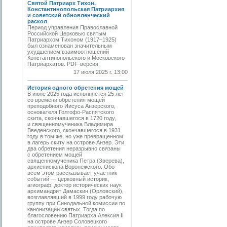
Святой Патриарх Тихон,
Константинопольская Патриархия
и советский обновленческий
раскол
Период управления Православной
Российской Церковью святым
Патриархом Тихоном (1917–1925)
был ознаменован значительным
ухудшением взаимоотношений
Константинопольского и Московского
Патриархатов. PDF-версия.
17 июля 2025 г. 13:00
История одного обретения мощей
В июне 2025 года исполняется 25 лет
со времени обретения мощей
преподобного Иисуса Анзерского,
основателя Голгофо-Распятского
скита, скончавшегося в 1720 году,
и священномученика Владимира
Введенского, скончавшегося в 1931
году в том же, но уже превращенном
в лагерь скиту на острове Анзер. Эти
два обретения неразрывно связаны
с обретением мощей
священномученика Петра (Зверева),
архиепископа Воронежского. Обо
всем этом рассказывает участник
событий — церковный историк,
агиограф, доктор исторических наук
архимандрит Дамаскин (Орловский),
возглавлявший в 1999 году рабочую
группу при Синодальной комиссии по
канонизации святых. Тогда по
благословению Патриарха Алексия II
на острове Анзер Соловецкого