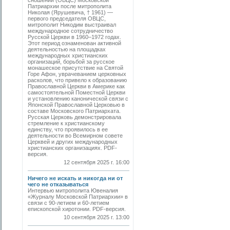
сношений (ОВЦС) Московской
Патриархии после митрополита
Николая (Ярушевича, † 1961) —
первого председателя ОВЦС,
митрополит Никодим выстраивал
международное сотрудничество
Русской Церкви в 1960–1972 годах.
Этот период ознаменован активной
деятельностью на площадках
международных христианских
организаций, борьбой за русское
монашеское присутствие на Святой
Горе Афон, уврачеванием церковных
расколов, что привело к образованию
Православной Церкви в Америке как
самостоятельной Поместной Церкви
и установлению канонической связи с
Японской Православной Церковью в
составе Московского Патриархата.
Русская Церковь демонстрировала
стремление к христианскому
единству, что проявилось в ее
деятельности во Всемирном совете
Церквей и других международных
христианских организациях. PDF-
версия.
12 сентября 2025 г. 16:00
Ничего не искать и никогда ни от
чего не отказываться
Интервью митрополита Ювеналия
«Журналу Московской Патриархии» в
связи с 90-летием и 60-летием
епископской хиротонии. PDF-версия.
10 сентября 2025 г. 13:00