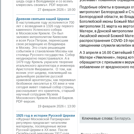
усиливает покаянное обращение
шедъ седе в Володимере и со всемъ
клиресомъ своимъ». PDF-версия.
Подобные облеты в границах от
27 февраля 2026 г. 18:00
митрополит Белгородский и Ст
Белгородской области, во Влад
Древняя святыня нашей Церкви
Боголюбской иконы Божьей Мат
В наступившем году исполняется 700
лет с возведения в 1326 году первого
митрополии 31 марта на верто
каменного Успенского собора
Матери, в Донской митрополии 
в Московском Кремле. Он был
Аксайской иконой Божией Матер
заложен митрополитом Киевским
и всея Руси Петром, перенесшим
распространения COVID-19 про
свою резиденцию из Владимира
священники служили молебен в
в Москву. Это стало решающим
событием в становлении Москвы как
А 3 апреля в 16.00 Святейший
столицы Русского государства. Собор
Матери «Умиление», перед ко
неоднократно перестраивался. А в
1479 году Кремль украсило творение
обращается с призывом к верую
итальянского архитектора и инженера
избавлении от вредоносного п
Аристотеля Фиораванти. О том, как
возник этот шедевр, повлиявший на
дальнейшее развитие русской
храмовой архитектуры, как переживал
безбожное лихолетье в ХХ веке и чем
сегодня живет главный собор страны,
рассказывает его хранитель, старший
научный сотрудник Музеев
Московского Кремля Алексей Барков.
PDF-версия.
19 февраля 2026 г. 13:00
1925 год в истории Русской Церкви
Ключевые слова:
Беларусь
«Журнал Московской Патриархии»
регулярно предлагает читателям
материалы, посвященные жизни
Русской Церкви в ХХ веке. После
Октябрьской революции 1917 года