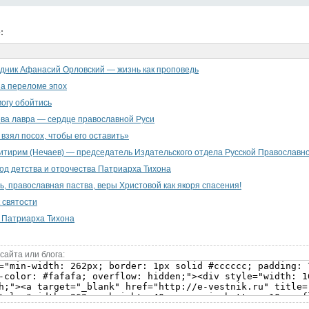
:
дник Афанасий Орловский — жизнь как проповедь
а переломе эпох
могу обойтись
ва лавра — сердце православной Руси
 взял посох, чтобы его оставить»
тирим (Нечаев) — председатель Издательского отдела Русской Православн
од детства и отрочества Патриарха Тихона
ь, православная паства, веры Христовой как якоря спасения!
 святости
 Патриарха Тихона
сайта или блога: