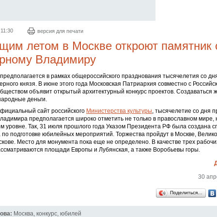
 11:30
версия для печати
щим летом в Москве откроют памятник 
ерному Владимиру
 предполагается в рамках общероссийского празднования тысячелетия со дн
ерного князя. В июне этого года Московская Патриархия совместно с Российс
обществом объявит открытый архитектурный конкурс проектов. Создаваться 
народные деньги.
фициальный сайт российского
Министерства культуры
, тысячелетие со дня 
Владимира предполагается широко отметить не только в православном мире, 
м уровне. Так, 31 июля прошлого года Указом Президента РФ была создана 
 по подготовке юбилейных мероприятий. Торжества пройдут в Москве, Велик
кове. Место для монумента пока еще не определено. В качестве трех рабочи
ссматриваются площади Европы и Лубянская, а также Воробьевы горы.
30 апр
Поделиться…
ова:
Москва
,
конкурс
,
юбилей