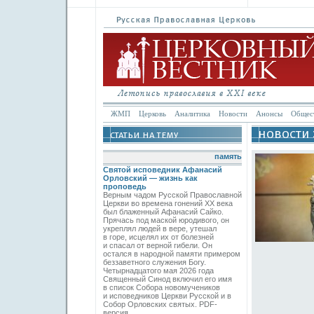
ЖМП
Церковь
Аналитика
Новости
Анонсы
Общес
память
Святой исповедник Афанасий
Орловский — жизнь как
проповедь
Верным чадом Русской Православной
Церкви во времена гонений XX века
был блаженный Афанасий Сайко.
Прячась под маской юродивого, он
укреплял людей в вере, утешал
в горе, исцелял их от болезней
и спасал от верной гибели. Он
остался в народной памяти примером
беззаветного служения Богу.
Четырнадцатого мая 2026 года
Священный Синод включил его имя
в список Собора новомучеников
и исповедников Церкви Русской и в
Собор Орловских святых. PDF-
версия.