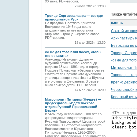
ХХ века. PDF-версия.
2 июля 2026 г. 13:00
Также читайте
Троице-Сергиева лавра — сердце
православной Руси
память
На праздник Светлого Христова
Воскресения 1946 года после
двадцати шести лет поругания
Святой испове
открылась Троице-Сергиева лавра.
PDF-версия.
Архипастырь н
18 мая 2026 г. 13:30
Без храма не 
«Я не для того взял посох, чтобы
Троице-Сергие
его оставить»
Александр Иванович Щукин —
«Я не для того
будущий архиепископ Александр —
родился 13 мая 1891 года в городе
Митрополит Пи
Порхове Псковской губернии в семье
смотрителя Порховского духовного
Торопец — гор
училища священника Иоанна Щукина
и его супруги Елисаветы. В семье
Крепко держис
было семеро детей. PDF-версия.
Через скорби к
14 мая 2026 г. 16:00
Крестный путь
Митрополит Питирим (Нечаев) —
председатель Издательского
отдела Русской Православной
Церкви
HTML-код для 
В этом году исполнилось 100 лет со
дня рождения видного иерарха
Русской Православной Церкви второй
половины XX столетия митрополита
Волоколамского и Юрьевского
Питирима (Нечаева; 1926–2003).
Богослов, проповедник, специалист по