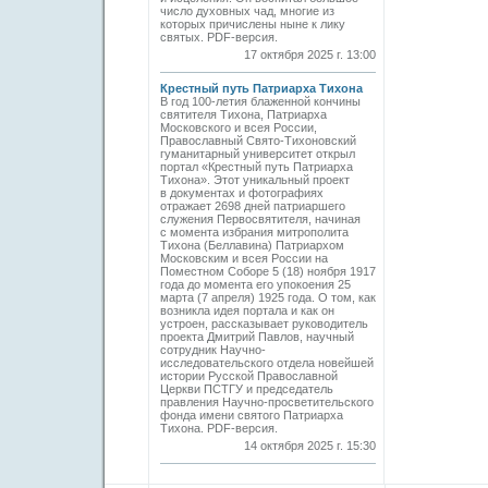
число духовных чад, многие из
которых причислены ныне к лику
святых. PDF-версия.
17 октября 2025 г. 13:00
Крестный путь Патриарха Тихона
В год 100-летия блаженной кончины
святителя Тихона, Патриарха
Московского и всея России,
Православный Свято-Тихоновский
гуманитарный университет открыл
портал «Крестный путь Патриарха
Тихона». Этот уникальный проект
в документах и фотографиях
отражает 2698 дней патриаршего
служения Первосвятителя, начиная
с момента избрания митрополита
Тихона (Беллавина) Патриархом
Московским и всея России на
Поместном Соборе 5 (18) ноября 1917
года до момента его упокоения 25
марта (7 апреля) 1925 года. О том, как
возникла идея портала и как он
устроен, рассказывает руководитель
проекта Дмитрий Павлов, научный
сотрудник Научно-
исследовательского отдела новейшей
истории Русской Православной
Церкви ПСТГУ и председатель
правления Научно-просветительского
фонда имени святого Патриарха
Тихона. PDF-версия.
14 октября 2025 г. 15:30