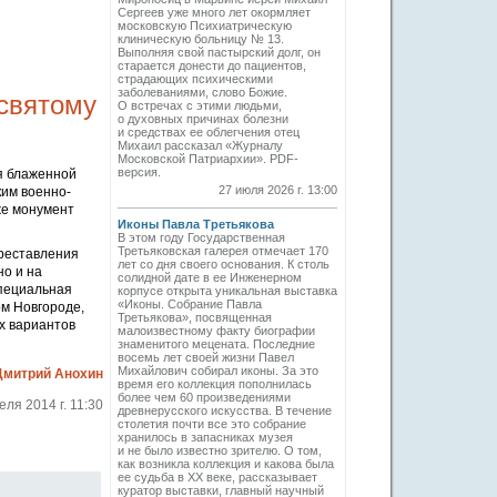
Сергеев уже много лет окормляет
московскую Психиатрическую
клиническую больницу № 13.
Выполняя свой пастырский долг, он
старается донести до пациентов,
страдающих психическими
заболеваниями, слово Божие.
святому
О встречах с этими людьми,
о духовных причинах болезни
и средствах ее облегчения отец
Михаил рассказал «Журналу
Московской Патриархии». PDF-
версия.
я блаженной
27 июля 2026 г. 13:00
ким военно-
же монумент
Иконы Павла Третьякова
В этом году Государственная
Третьяковская галерея отмечает 170
преставления
лет со дня своего основания. К столь
но и на
солидной дате в ее Инженерном
специальная
корпусе открыта уникальная выставка
«Иконы. Собрание Павла
ом Новгороде,
Третьякова», посвященная
х вариантов
малоизвестному факту биографии
знаменитого мецената. Последние
восемь лет своей жизни Павел
Михайлович собирал иконы. За это
Дмитрий Анохин
время его коллекция пополнилась
более чем 60 произведениями
еля 2014 г. 11:30
древнерусского искусства. В течение
столетия почти все это собрание
хранилось в запасниках музея
и не было известно зрителю. О том,
как возникла коллекция и какова была
ее судьба в ХХ веке, рассказывает
куратор выставки, главный научный