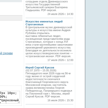
сотрудник отдела Древнерусского
искусства Государственной
Третьяковской галереи Екатерина
Гладышева. PDF-версия.
24 июля 2026 г. 14:30
Искусство именитых людей
Строгановых
В Центральном музее древнерусской
культуры и искусства имени Андрея
Рублева открылась
выставка «Именитые люди»,
посвященная представителям рода
Строгановых, которые с конца XVI
века стали крупнейшими заказчиками
произведений церковного искусства.
Благодаря их деятельности возникло
ой Церкви
целое искусствоведческое понятие —
«строгановская икона». PDF-версия.
17 июля 2026 г. 12:00
Иерей Сергий Куксов
(02.07.1970 – 15.05.2026)
Пятнадцатого мая 2026 года на 56-м
году жизни от острой сердечной
недостаточности скончался
благочинный Георгиевского округа
Московской епархии, настоятель
храма великомученика Георгия
Победоносца, Патриаршего подворья
на Поклонной горе г. Москвы, иерей
Сергий Куксов. PDF-версия.
16 июля 2026 г. 15:30