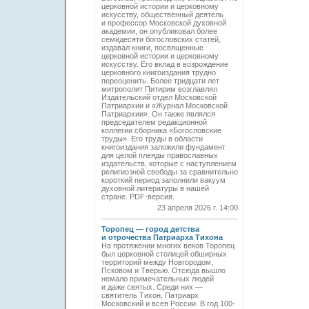
церковной истории и церковному
искусству, общественный деятель
и профессор Московской духовной
академии, он опубликовал более
семидесяти богословских статей,
издавал книги, посвященные
церковной истории и церковному
искусству. Его вклад в возрождение
церковного книгоиздания трудно
переоценить. Более тридцати лет
митрополит Питирим возглавлял
Издательский отдел Московской
Патриархии и «Журнал Московской
Патриархии». Он также являлся
председателем редакционной
коллегии сборника «Богословские
труды». Его труды в области
книгоиздания заложили фундамент
для целой плеяды православных
издательств, которые с наступлением
религиозной свободы за сравнительно
короткий период заполнили вакуум
духовной литературы в нашей
стране. PDF-версия.
23 апреля 2026 г. 14:00
Торопец — город детства
и отрочества Патриарха Тихона
На протяжении многих веков Торопец
был церковной столицей обширных
территорий между Новгородом,
Псковом и Тверью. Отсюда вышло
немало примечательных людей
и даже святых. Среди них —
святитель Тихон, Патриарх
Московский и всея России. В год 100-