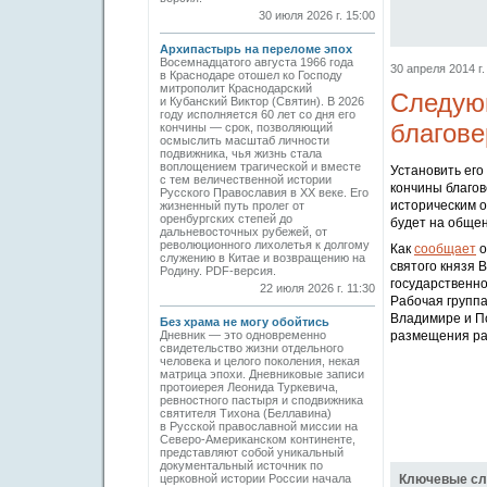
30 июля 2026 г. 15:00
Архипастырь на переломе эпох
Восемнадцатого августа 1966 года
30 апреля 2014 г.
в Краснодаре отошел ко Господу
митрополит Краснодарский
Следую
и Кубанский Виктор (Святин). В 2026
году исполняется 60 лет со дня его
благов
кончины — срок, позволяющий
осмыслить масштаб личности
подвижника, чья жизнь стала
воплощением трагической и вместе
Установить его
с тем величественной истории
кончины благов
Русского Православия в XX веке. Его
историческим 
жизненный путь пролег от
оренбургских степей до
будет на обще
дальневосточных рубежей, от
революционного лихолетья к долгому
Как
сообщает
о
служению в Китае и возвращению на
святого князя 
Родину. PDF-версия.
государственно
22 июля 2026 г. 11:30
Рабочая группа
Владимире и Пс
Без храма не могу обойтись
Дневник — это одновременно
размещения ра
свидетельство жизни отдельного
человека и целого поколения, некая
матрица эпохи. Дневниковые записи
протоиерея Леонида Туркевича,
ревностного пастыря и сподвижника
святителя Тихона (Беллавина)
в Русской православной миссии на
Северо-Американском континенте,
представляют собой уникальный
документальный источник по
церковной истории России начала
Ключевые сл