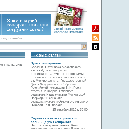
Свежий номер Журнала
Московской Патриархии
Путь храмоздателя
мятника на мини-
Советник Патриарха Московского
и всея Руси по вопросам
строительства, куратор Программы
строительства православных храмов
в г. Москве, депутат Государственной
Думы Федерального Собрания
Российской Федерации В. И. Ресин
ответил на вопросы главного
редактора Издательства Московской
Патриархии епископа
Балашихинского и Орехово-Зуевского
Николая. PDF-версия.
15 декабря 2026 г. 15:00
Служение в психиатрической
больнице учит смирению
Настоятель храма святых Жен-
Мироносиц в Марьине иерей Михаил