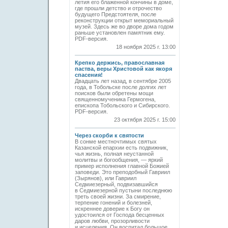
летия его блаженной кончины в доме,
где прошли детство и отрочество
будущего Предстоятеля, после
реконструкции открыт мемориальный
музей. Здесь же во дворе дома годом
раньше установлен памятник ему.
PDF-версия.
18 ноября 2025 г. 13:00
Крепко держись, православная
паства, веры Христовой как якоря
спасения!
Двадцать лет назад, в сентябре 2005
года, в Тобольске после долгих лет
поисков были обретены мощи
священномученика Гермогена,
епископа Тобольского и Сибирского.
PDF-версия.
23 октября 2025 г. 15:00
Через скорби к святости
В сонме местночтимых святых
Казанской епархии есть подвижник,
чья жизнь, полная неустанной
молитвы и богообщения, — яркий
пример исполнения главной Божией
заповеди. Это преподобный Гавриил
(Зырянов), или Гавриил
Седмиезерный, подвизавшийся
в Седмиезерной пустыни последнюю
треть своей жизни. За смирение,
терпение гонений и болезней,
искреннее доверие к Богу он
удостоился от Господа бесценных
даров любви, прозорливости
и исцеления. Он воспитал большое