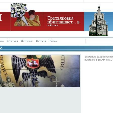
тво
Культура
Интервью
История
Видео
Эскизные варианты па
выставке в ИТАР-ТАСС