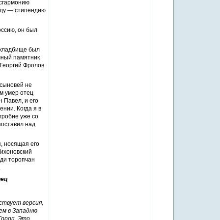
исгармонию
аду — стипендию
оссию, он был
 кладбище был
мный памятник
 Георгий Фролов
 сыновей не
м умер отец
 Павел, и его
нии. Когда я в
гробие уже со
поставил над
, носящая его
Тихоновский
еди торопчан
.
ц
ствует версия,
ием в Западню
Тороп. Это