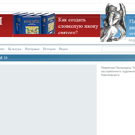
тво
Культура
Интервью
История
Видео
Памятник Патриарху Т
заслуженного художн
Хмелевского