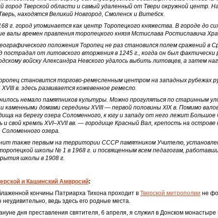
й город Тверской области и самый удаленный от Твери окружной центр. Н
 Тверь, находятся Великий Новгород, Смоленск и Витебск.
68 г. город упоминается как центр Торопецкого княжества. В городе до си
ие валы времен правления торопецкого князя Мстислава Ростиславича Хра
географического положения Торопец не раз становился полем сражений в С
д пострадал от литовского вторжения в 1245 г., когда он был фактически 
одскому войску Александра Невского удалось выбить литовцев, а затем наг
Торопец становится торгово-ремесленным центром на западных рубежах р
С
XVIII
в. здесь развивается кожевенное ремесло.
анилось немало памятников культуры. Можно прогуляться по старинным ул
 и каменными домами середины XVIII — первой половины
XIX
в. Помимо вало
дища на берегу озера Соломенного, к югу и западу от него лежит Большое
 и свой кремль XVI–
XVII
вв. — городище Красный Вал, крепость на острове 
з Соломенного озера.
енит также первым на территории СССР памятником Учителю, установл
торопецкой школы № 1 в 1968 г. и посвященным всем педагогам, работавши
рытия школы в 1908 г.
ерской и Кашинский Амвросий
:
 блаженной кончины Патриарха Тихона проходит в
Тверской митрополии
не фо
о неудивительно, ведь здесь его родные места.
кануне дня преставления святителя, 6 апреля, я служил в Донском монастыре