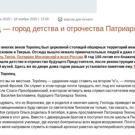
2025 / 18 ноября 2025 г. 13:00
версия для печати
 — город детства и отрочества Патриар
 многих веков Торопец был церковной столицей обширных территорий ме
сковом и Тверью. Отсюда вышло немало примечательных людей и даже 
ль Тихон, Патриарх Московский и всея России
. В год 100-летия его блаже
рошли детство и отрочество будущего Предстоятеля, после реконструкции
музей. Здесь же во дворе дома годом раньше установлен памятник ему.
 Торопец
что вы не местная. Торо́пец — ударение надо ставить на втором "о"
»
, — попр
ргий Фролов. Он служит в этом городе почти тридцать лет, под его началом с
исле Спасо-Преображенский, в котором четверть века служил настоятелем ие
 Василия Беллавина, будущего Патриарха Тихона.
одумать, что из Воронежа, где я родился и окончил школу, Господь приведет м
 священником и буду связан со святителем Тихоном не только, так сказать, по
Моя супруга Ольга родилась 9 октября, в день прославления Патриарха Тихон
лужим в этот день. Вместе с двоюродным братом я поступил после школы в П
 инженерное училище, где изучал боеприпасы всех видов вооружения. Поэто
 меня направили служить в главный арсенал ракетно-артиллерийского упра