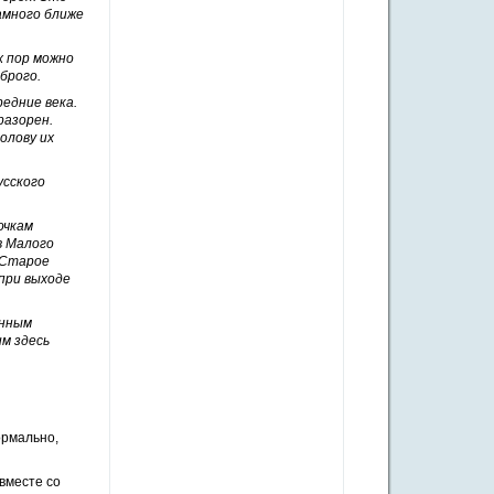
амного ближе
х пор можно
брого.
редние века.
разорен.
олову их
усского
очкам
в Малого
 Старое
при выходе
енным
м здесь
рмально,
 вместе со