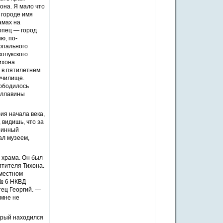
она. Я мало что
в городе имя
амах на
опец — город
ю, по-
опального
олукского
ихона
ь в пятилетнем
 училище.
вободилось
еллавины
ия начала века,
 видишь, что за
аринный
ал музеем,
 храма. Он был
ятителя Тихона.
 местном
 № 6 НКВД
тец Георгий. —
 мне не
орый находился