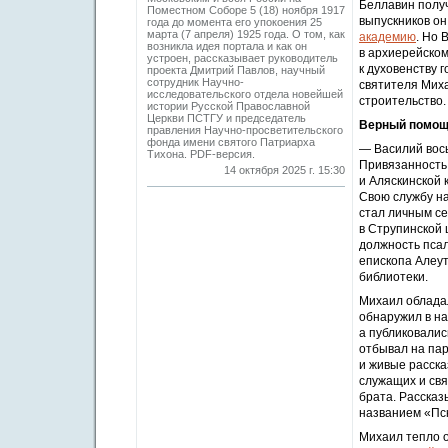
Беллавин получ
Поместном Соборе 5 (18) ноября 1917
выпускников он
года до момента его упокоения 25
марта (7 апреля) 1925 года. О том, как
академию
. Но 
возникла идея портала и как он
в архиерейском
устроен, рассказывает руководитель
к духовенству 
проекта Дмитрий Павлов, научный
сотрудник Научно-
святителя Миха
исследовательского отдела новейшей
строительство.
истории Русской Православной
Церкви ПСТГУ и председатель
Верный помощ
правления Научно-просветительского
фонда имени святого Патриарха
— Василий вос
Тихона. PDF-версия.
Привязанность 
14 октября 2025 г. 15:30
и Аляскинской 
Свою службу н
стал личным се
в Струпинской 
должность псал
епископа Алеут
библиотеки.
Михаил облада
обнаружил в на
а публиковалис
отбывал на пар
и живые расска
служащих и св
брата. Рассказ
названием «Пск
Михаил тепло о