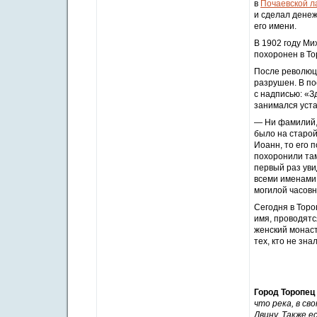
в
Почаевской л
и сделал денеж
его имени.
В 1902 году Ми
похоронен в То
После революц
разрушен. В по
с надписью: «З
занимался уста
— Ни фамилий, 
было на старой
Иоанн, то его 
похоронили там
первый раз уви
всеми именами 
могилой часовн
Сегодня в Торо
имя, проводятс
женский монаст
тех, кто не зна
Мо
Город Торопец
что река, в св
Двину. Также е