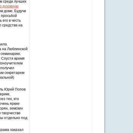
ем среди лучших
ю духовную
ом доме. Будучи
с просьбой
 его в честь
л средства на
аила.
а на Люблинской
ю семинарию.
. Спустя время
аконоучителем
 получил
ным секретарем
иальной)
ель Юрий Попов
ерике,
ез тех, кто
очень яркие
орян, земских
 творчестве
аны отдельно под
храма заказал