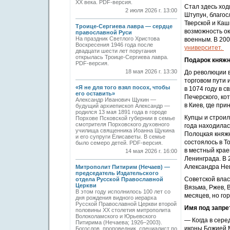
ХХ века. PDF-версия.
Стал здесь ход
2 июля 2026 г. 13:00
Штупун, благос
Тверской и Каш
Троице-Сергиева лавра — сердце
возможность ок
православной Руси
На праздник Светлого Христова
военным. В 200
Воскресения 1946 года после
университет.
двадцати шести лет поругания
открылась Троице-Сергиева лавра.
Подарок княж
PDF-версия.
18 мая 2026 г. 13:30
До революции в
торговом пути 
«Я не для того взял посох, чтобы
в 1074 году в с
его оставить»
Печерского, ко
Александр Иванович Щукин —
в Киев, где пр
будущий архиепископ Александр —
родился 13 мая 1891 года в городе
Купцы и строил
Порхове Псковской губернии в семье
смотрителя Порховского духовного
года находилас
училища священника Иоанна Щукина
Полоцкая княжн
и его супруги Елисаветы. В семье
состоялось в Т
было семеро детей. PDF-версия.
в местный крае
14 мая 2026 г. 16:00
Ленинграда. В 
Александра Нев
Митрополит Питирим (Нечаев) —
председатель Издательского
Советской вла
отдела Русской Православной
Церкви
Вязьма, Ржев, 
В этом году исполнилось 100 лет со
месяцев, но го
дня рождения видного иерарха
Русской Православной Церкви второй
Имя под запре
половины XX столетия митрополита
Волоколамского и Юрьевского
— Когда в сере
Питирима (Нечаева; 1926–2003).
иконы Божией М
Богослов, проповедник, специалист по