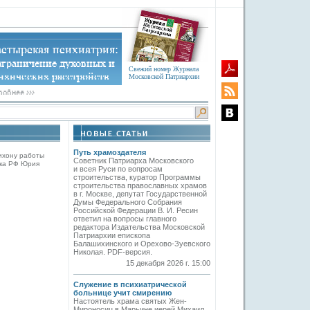
Свежий номер Журнала
Московской Патриархии
Путь храмоздателя
ихону работы
Советник Патриарха Московского
ика РФ Юрия
и всея Руси по вопросам
строительства, куратор Программы
строительства православных храмов
в г. Москве, депутат Государственной
Думы Федерального Собрания
Российской Федерации В. И. Ресин
ответил на вопросы главного
редактора Издательства Московской
Патриархии епископа
Балашихинского и Орехово-Зуевского
Николая. PDF-версия.
15 декабря 2026 г. 15:00
Служение в психиатрической
больнице учит смирению
Настоятель храма святых Жен-
Мироносиц в Марьине иерей Михаил