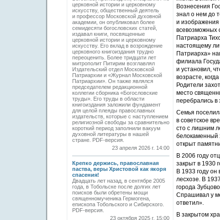
церковной истории и церковному
Вознесения Гос
искусству, общественный деятель
знал о нем до 
и профессор Московской духовной
и изображения 
академии, он опубликовал более
семидесяти богословских статей,
всевозможных с
издавал книги, посвященные
Патриарха Тихо
церковной истории и церковному
настоящему лич
искусству. Его вклад в возрождение
церковного книгоиздания трудно
Патриарха» наш
переоценить. Более тридцати лет
филиала Госуда
митрополит Питирим возглавлял
и установил, ч
Издательский отдел Московской
Патриархии и «Журнал Московской
возрасте, когд
Патриархии». Он также являлся
Родители захот
председателем редакционной
место священн
коллегии сборника «Богословские
труды». Его труды в области
перебрались в 
книгоиздания заложили фундамент
для целой плеяды православных
Семья поселила
издательств, которые с наступлением
в советское вр
религиозной свободы за сравнительно
сто с лишним л
короткий период заполнили вакуум
духовной литературы в нашей
белокаменный 
стране. PDF-версия.
открыт памятни
23 апреля 2026 г. 14:00
В 2006 году от
Крепко держись, православная
закрыт в 1930 
паства, веры Христовой как якоря
В 1933 году он
спасения!
лесхозе. В 193
Двадцать лет назад, в сентябре 2005
года, в Тобольске после долгих лет
города Зубцово
поисков были обретены мощи
Спрашивал у ме
священномученика Гермогена,
ответил».
епископа Тобольского и Сибирского.
PDF-версия.
В закрытом хра
23 октября 2025 г. 15:00