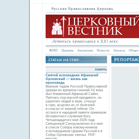
ЖМП
Церковь
Аналитика
Новости
Анонсы
Общес
память
Святой исповедник Афанасий
Орловский — жизнь как
проповедь
Верным чадом Русской Православной
Церкви во времена гонений XX века
был блаженный Афанасий Сайко.
Прячась под маской юродивого, он
укреплял людей в вере, утешал
в горе, исцелял их от болезней
и спасал от верной гибели. Он
остался в народной памяти примером
беззаветного служения Богу.
Четырнадцатого мая 2026 года
Священный Синод включил его имя
в список Собора новомучеников
и исповедников Церкви Русской и в
Собор Орловских святых. PDF-
версия.