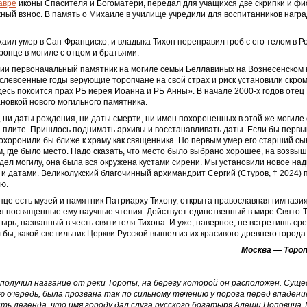
авре
иконы Спасителя и Богоматери, передал для учащихся две скрипки и ф
ный взнос. В память о Михаиле в училище учредили для воспитанников нагр
хаил умер в Сан-Франциско, и владыка Тихон переправил гроб с его телом в Р
ропце в могиле с отцом и братьями.
ии первоначальный памятник на могиле семьи Беллавиных на Вознесенском
слевоенные годы верующие торопчане на свой страх и риск установили скро
десь покоится прах РБ иерея Иоанна и РБ Анны». В начале 2000-х годов отец
новкой нового могильного памятника.
ни даты рождения, ни даты смерти, ни имен похороненных в этой же могиле
 плите. Пришлось поднимать архивы и восстанавливать даты. Если бы первы
похоронили бы ближе к храму как священника. Но первым умер его старший сын
, где было место. Надо сказать, что место было выбрано хорошее, на возвыше
дел могилу, она была вся окружена кустами сирени. Мы установили новое над
и датами. Великолукский благочинный архимандрит Сергий (Стуров,
†
2024) 
ю.
пце есть музей и памятник Патриарху Тихону, открыта православная гимназия
я посвященные ему научные чтения. Действует единственный в мире Свято-
ырь, названный в честь святителя Тихона. И уже, наверное, не встретишь ср
л бы, какой светильник Церкви Русской вышел из их красивого древнего города
сква — Торопе
получил название от реки Торопы, на берегу которой он расположен. Суще
ою очередь, была прозвана так по сильному течению у порога перед впаден
сть легенда, что имя городу дал слуга русского богатыря Алеши Поповича 