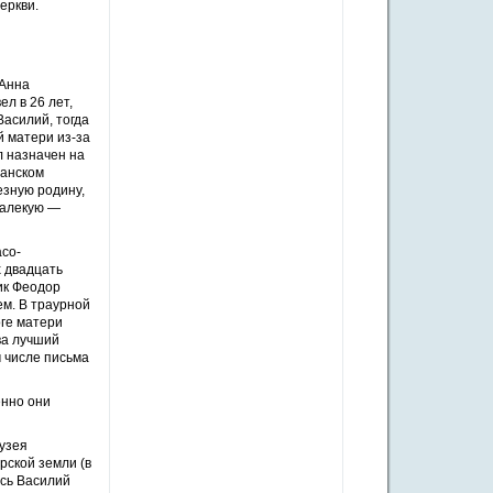
еркви.
 Анна
л в 26 лет,
Василий, тогда
й матери из-за
л назначен на
еанском
езную родину,
далекую —
со-
х двадцать
ик Феодор
м. В траурной
оге матери
ва лучший
 числе письма
енно они
узея
рской земли (в
есь Василий