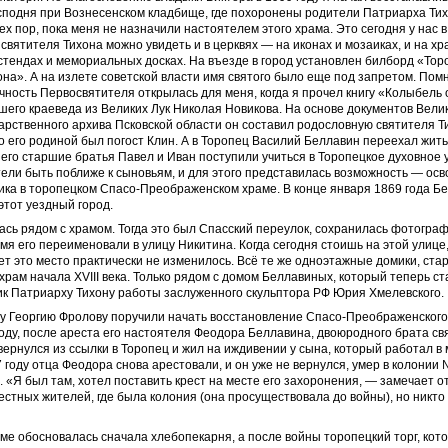
подня при Вознесенском кладбище, где похоронены родители Патриарха Тих
тех пор, пока меня не назначили настоятелем этого храма. Это сегодня у нас 
святителя Тихона можно увидеть и в церквях — на иконах и мозаиках, и на хр
тендах и мемориальных досках. На въезде в город установлен билборд «Тор
на». А на излете советской власти имя святого было еще под запретом. Помн
ность Первосвятителя открылась для меня, когда я прочел книгу «Колыбель 
его краеведа из Великих Лук Николая Новикова. На основе документов Велик
рственного архива Псковской области он составил родословную святителя Т
то его родиной был погост Клин. А в Торопец Василий Беллавин переехал жит
а его старшие братья Павел и Иван поступили учиться в Торопецкое духовное
ели быть поближе к сыновьям, и для этого представилась возможность — ос
ика в торопецком Спасо-Преображенском храме. В конце января 1869 года Б
этот уездный город.
сь рядом с храмом. Тогда это был Спасский переулок, сохранилась фотограф
емя его переименовали в улицу Никитина. Когда сегодня стоишь на этой улице,
ет это место практически не изменилось. Всё те же одноэтажные домики, ст
храм начала
XVIII
века. Только рядом с домом Беллавиных, который теперь ст
к Патриарху Тихону работы заслуженного скульптора РФ Юрия Хмелевского.
цу Георгию Фролову поручили начать восстановление Спасо-Преображенского
году, после ареста его настоятеля Феодора Беллавина, двоюродного брата св
 вернулся из ссылки в Торопец и жил на иждивении у сына, который работал в
7 году отца Феодора снова арестовали, и он уже не вернулся, умер в колонии
. «Я был там, хотел поставить крест на месте его захоронения, — замечает о
стных жителей, где была колония (она просуществовала до войны), но никто
ме обосновалась сначала хлебопекарня, а после войны торопецкий торг, кот