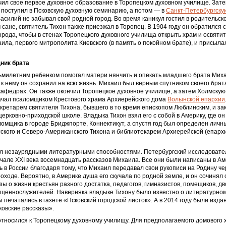
ил свое первое духовное образование в Торопецком духовном училище. Зат
 поступил в Псковскую духовную семинарию, а потом — в
Санкт-Петербургску
Василий не забывал свой родной город. Во время каникул гостил в родительск
 сане, святитель Тихон также приезжал в Торопец. В 1904 году он обратился 
города, чтобы в стенах Торопецкого духовного училища открыть храм и освятить
ила, первого митрополита Киевского (в память о покойном брате), и присыла
ник брата
ьмилетним ребенком помогал матери нянчить и опекать младшего брата Мих
к нему он сохранил на всю жизнь. Михаил был верным спутником своего брат
кафедрах. Он также окончил Торопецкое духовное училище, а затем Холмску
ачал псаломщиком Крестового храма Архиерейского дома
Волынской епархии
кретарем святителя Тихона, бывшего в то время епископом Люблинским, и з
церковно-приходской школе. Владыка Тихон взял его с собой в Америку, где он
омщика в городе Бриджпорте, Коннектикут, а спустя год был определен лич
ского и Северо-Американского Тихона и библиотекарем Архиерейской (епарх
л незаурядными литературными способностями. Петербургский исследоват
чале ХХI века восемнадцать рассказов Михаила. Все они были написаны в Ам
ь в России благодаря тому, что Михаил передавал свои рукописи на Родину чер
оходе. Вероятно, в Америке душа его скучала по родной земле, и он сочинял 
зы о жизни крестьян разного достатка, педагогов, гимназистов, помещиков, дв
ященнослужителей. Наверняка владыке Тихону было известно о литературном
ы печатались в газете «Псковский городской листок». А в 2014 году были изд
овские рассказы».
тносился к Торопецкому духовному училищу. Для предполагаемого домового 