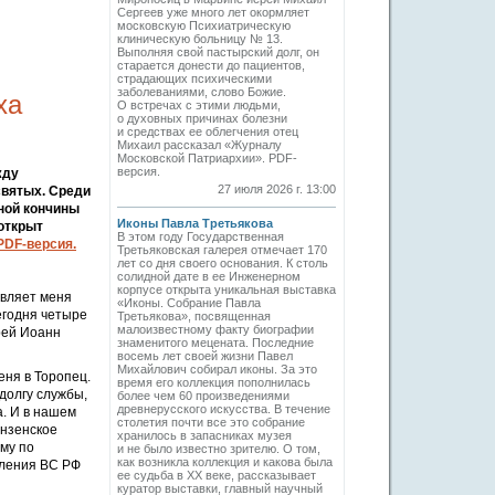
Сергеев уже много лет окормляет
московскую Психиатрическую
клиническую больницу № 13.
Выполняя свой пастырский долг, он
старается донести до пациентов,
страдающих психическими
заболеваниями, слово Божие.
ха
О встречах с этими людьми,
о духовных причинах болезни
и средствах ее облегчения отец
Михаил рассказал «Журналу
Московской Патриархии». PDF-
версия.
жду
27 июля 2026 г. 13:00
святых. Среди
нной кончины
Иконы Павла Третьякова
 открыт
В этом году Государственная
PDF-версия.
Третьяковская галерея отмечает 170
лет со дня своего основания. К столь
солидной дате в ее Инженерном
корпусе открыта уникальная выставка
авляет меня
«Иконы. Собрание Павла
егодня четыре
Третьякова», посвященная
малоизвестному факту биографии
рей Иоанн
знаменитого мецената. Последние
восемь лет своей жизни Павел
Михайлович собирал иконы. За это
еня в Торопец.
время его коллекция пополнилась
 долгу службы,
более чем 60 произведениями
древнерусского искусства. В течение
а. И в нашем
столетия почти все это собрание
ензенское
хранилось в запасниках музея
му по
и не было известно зрителю. О том,
как возникла коллекция и какова была
вления ВС РФ
ее судьба в ХХ веке, рассказывает
куратор выставки, главный научный