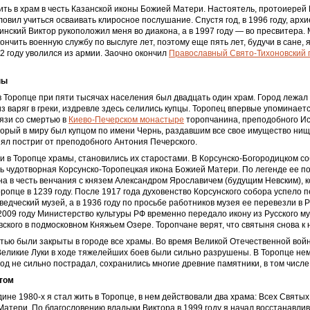
ить в храм в честь Казанской иконы Божией Матери. Настоятель, протоиерей
ловил учиться осваивать клиросное послушание. Спустя год, в 1996 году, арх
инский Виктор рукоположил меня во диакона, а в 1997 году — во пресвитера.
ончить военную службу по выслуге лет, поэтому еще пять лет, будучи в сане, 
2 году уволился из армии. Заочно окончил
Православный Свято-Тихоновский
ны
 Торопце при пяти тысячах населения был двадцать один храм. Город лежал
из варяг в греки, издревле здесь селились купцы. Торопец впервые упоминает
вязи со смертью в
Киево-Печерском монастыре
торопчанина, преподобного И
торый в миру был купцом по имени Чернь, раздавшим все свое имущество н
инял постриг от преподобного Антония Печерского.
и в Торопце храмы, становились их старостами. В Корсунско-Богородицком с
ь чудотворная Корсунско-Торопецкая икона Божией Матери. По легенде ее п
а в честь венчания с князем Александром Ярославичем (будущим Невским), 
оропце в 1239 году. После 1917 года духовенство Корсунского собора успело 
ведческий музей, а в 1936 году по просьбе работников музея ее перевезли в 
2009 году Министерство культуры РФ временно передало икону из Русского му
ского в подмосковном Княжьем Озере. Торопчане верят, что святыня снова к 
стью были закрыты в городе все храмы. Во время Великой Отечественной во
Великие Луки в ходе тяжелейших боев были сильно разрушены. В Торопце не
род не сильно пострадал, сохранились многие древние памятники, в том числе 
том
дине 1980-х я стал жить в Торопце, в нем действовали два храма: Всех Святых
атери. По благословению владыки Виктора в 1999 году я начал восстанавли