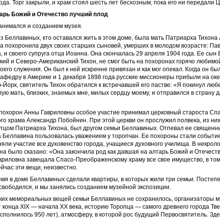
года. Торг закрыли, и храм стоял шесть лет бесхозным, пока его ни передали Ц
арь Божий и Отечество лучший плод
анимался и созданием музея.
 Беллавиных, кто оставался жить в этом доме, была мать Патриарха Тихона
а похоронила двух своих старших сыновей, умерших в молодом возрасте: Паве
а, и своего супруга отца Иоанна. Она скончалась 29 апреля 1904 года. Ее сын 
кий и Северо-Американский Тихон, не смог быть на похоронах горячо любимо
оего служения. Он был к ней искренне привязан и как мог опекал. Когда он бы
афедру в Америке и 1 декабря 1898 года русские миссионеры прибыли на ок
-Йорк, святитель Тихон обратился к встречавшей его пастве: «Я покинул люб
ую мать, близких, знаемых мне, милых сердцу моему, и отправился в страну 
 похорон Анны Гавриловны особое участие принимал церковный староста Спа
о храма Александр Побойнин. При этой церкви он прослужил полвека, из ни
отцом Патриарха Тихона, был другом семьи Беллавиных. Отпевал ее священн
 Беллавина пользовалась уважением у торопчан. Ее похороны стали событие
яли участие все духовенство города, учащиеся духовного училища. В некрол
на было сказано: «Она закончила род как давшая на алтарь Божий и Отечест
вриловна завещала Спасо-Преображенскому храму все свое имущество, в том
ейчас эти вещи, неизвестно.
емя в доме Беллавиных сделали квартиры, в которых жили три семьи. Постеп
свободился, и мы занялись созданием музейной экспозиции.
аких мемориальных вещей семьи Беллавиных не сохранилось, организаторы м
 конца ХIХ — начала ХХ века, историю Торопца — самого древнего города Тве
исполнилось 950 лет), атмосферу, в которой рос будущий Первосвятитель. Зд