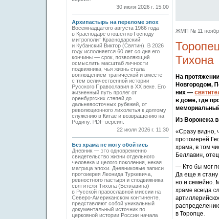
30 июля 2026 г. 15:00
Архипастырь на переломе эпох
Восемнадцатого августа 1966 года
ЖМП № 11 ноябрь 
в Краснодаре отошел ко Господу
митрополит Краснодарский
Торопец
и Кубанский Виктор (Святин). В 2026
году исполняется 60 лет со дня его
Тихона
кончины — срок, позволяющий
осмыслить масштаб личности
подвижника, чья жизнь стала
воплощением трагической и вместе
На протяжении
с тем величественной истории
Новгородом, П
Русского Православия в XX веке. Его
них —
святите
жизненный путь пролег от
оренбургских степей до
в доме, где п
дальневосточных рубежей, от
мемориальный 
революционного лихолетья к долгому
служению в Китае и возвращению на
Из Воронежа в
Родину. PDF-версия.
22 июля 2026 г. 11:30
«Сразу видно, 
протоиерей Гео
Без храма не могу обойтись
храма, в том ч
Дневник — это одновременно
Беллавин, отец
свидетельство жизни отдельного
человека и целого поколения, некая
— Кто бы мог п
матрица эпохи. Дневниковые записи
протоиерея Леонида Туркевича,
Да еще я стану
ревностного пастыря и сподвижника
но и семейно. 
святителя Тихона (Беллавина)
храме всегда с
в Русской православной миссии на
Северо-Американском континенте,
артиллерийское
представляют собой уникальный
распределению
документальный источник по
в Торопце.
церковной истории России начала