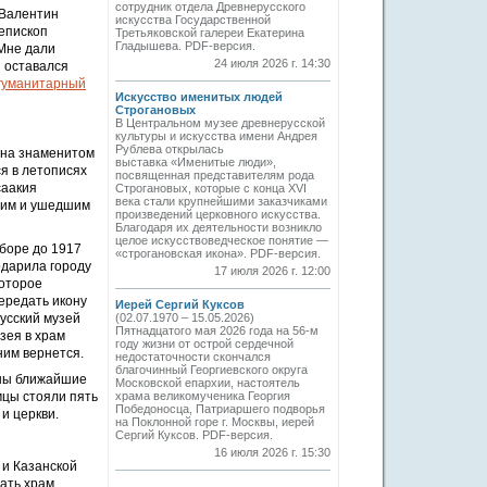
сотрудник отдела Древнерусского
 Валентин
искусства Государственной
иепископ
Третьяковской галереи Екатерина
Гладышева. PDF-версия.
 Мне дали
24 июля 2026 г. 14:30
я оставался
 гуманитарный
Искусство именитых людей
Строгановых
В Центральном музее древнерусской
культуры и искусства имени Андрея
Рублева открылась
 на знаменитом
выставка «Именитые люди»,
ся в летописях
посвященная представителям рода
саакия
Строгановых, которые с конца XVI
века стали крупнейшими заказчиками
ищим и ушедшим
произведений церковного искусства.
Благодаря их деятельности возникло
целое искусствоведческое понятие —
оборе до 1917
«строгановская икона». PDF-версия.
одарила городу
17 июля 2026 г. 12:00
которое
передать икону
Иерей Сергий Куксов
Русский музей
(02.07.1970 – 15.05.2026)
Пятнадцатого мая 2026 года на 56-м
зея в храм
году жизни от острой сердечной
ним вернется.
недостаточности скончался
благочинный Георгиевского округа
йны ближайшие
Московской епархии, настоятель
мцы стояли пять
храма великомученика Георгия
Победоносца, Патриаршего подворья
и церкви.
на Поклонной горе г. Москвы, иерей
Сергий Куксов. PDF-версия.
16 июля 2026 г. 15:30
 и Казанской
вать храм