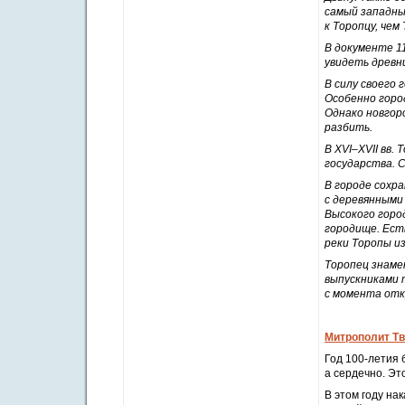
самый западны
к Торопцу, чем
В документе 11
увидеть древн
В силу своего 
Особенно горо
Однако новгор
разбить.
В XVI–
XVII
вв. 
государства. 
В городе сохр
с деревянными
Высокого горо
городище. Есть
реки Торопы и
Торопец знам
выпускниками 
с момента отк
Митрополит Тв
Год 100-летия
а сердечно. Эт
В этом году на