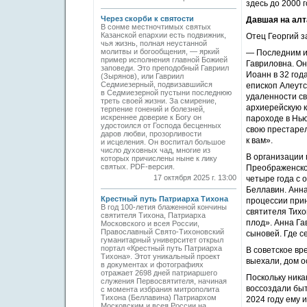
здесь до 2000 
Через скорби к святости
Давшая на алт
В сонме местночтимых святых
Казанской епархии есть подвижник,
Отец Георгий з
чья жизнь, полная неустанной
молитвы и богообщения, — яркий
— Последним из
пример исполнения главной Божией
Гавриловна. Он
заповеди. Это преподобный Гавриил
Иоанн в 32 год
(Зырянов), или Гавриил
Седмиезерный, подвизавшийся
епископ Алеутс
в Седмиезерной пустыни последнюю
удаленности св
треть своей жизни. За смирение,
архиерейскую к
терпение гонений и болезней,
искреннее доверие к Богу он
пароходе в Нью
удостоился от Господа бесценных
свою престарел
даров любви, прозорливости
к вам».
и исцеления. Он воспитал большое
число духовных чад, многие из
В организации
которых причислены ныне к лику
святых. PDF-версия.
Преображенског
17 октября 2025 г. 13:00
четыре года с 
Беллавин. Анна
Крестный путь Патриарха Тихона
процессии прин
В год 100-летия блаженной кончины
святителя Тихо
святителя Тихона, Патриарха
плод». Анна Га
Московского и всея России,
Православный Свято-Тихоновский
сыновей. Где с
гуманитарный университет открыл
портал «Крестный путь Патриарха
В советское вр
Тихона». Этот уникальный проект
выехали, дом о
в документах и фотографиях
отражает 2698 дней патриаршего
Поскольку ник
служения Первосвятителя, начиная
воссоздали быт
с момента избрания митрополита
Тихона (Беллавина) Патриархом
2024 году ему 
Московским и всея России на