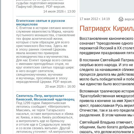
судьбах подготовил иеромонах
Пафнутий (Фокин). PDF-версия.
14 июля 2026 г. 13:00
17 мая 2012 г. 14:19
верси
Египетские святые в русском
месяцеслове
Патриарх Кирил
С Египтом в истории связано многое:
служение евангелиста Марка, начало
пустынного монашества, становление
Восстановление канонического
тех форм аскетической жизни,
которые стали образцом для всего
означает "преодоление одного 
христианского Востока. Здесь же
пережитой Россией в XX столет
в эпоху ранних гонений Церковь
преддверии празднования пяти
явила множество примеров
исповедничества и мученичества.
В послании Святейший Патриар
Для нас Египет прежде всего связан
с именами преподобных отцов, но
скорбью всего народа. И это н
круг египетских святых гораздо шире:
следило за начавшимся сближен
в него входят святители,
процессе диалога мы действовал
священномученики, мученики
и мученицы, просиявшие в эпоху
могло быть победителей и поб
неразделенной Церкви. PDF-версия.
чье единство было восстановле
20 мая 2026 г. 16:00
Вспоминая трагическую историю
Святитель Петр, митрополит
"Братоубийственная междоусоб
Киевский, Московский чудотворец
привела к кончине за имя Хрис
Под 1299 годом Лаврентьевская
крест, православная Русь вери
летопись сообщает: «Митрополитъ
Максимъ, не терпя Татарьского
Отечестве, так и за его преде
насилья, оставя митрополью и збижа
разделения. В этом чаянии мы
ис Киева, и весь Киевъ розбежалъся,
а митрополитъ иде ко Бряньску
Святейший Владыка отмечает, 
и оттоле иде в Суждальскую землю
общении, было богато добрыми
и со всем своимъ житьем». Другой
летописец уточняет: «А митрополитъ
сказать, что делом исполнили 