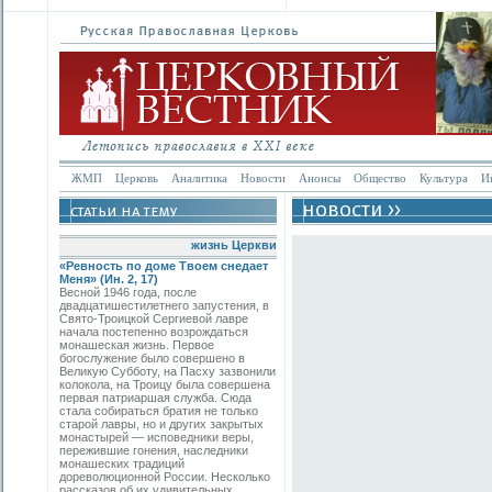
ЖМП
Церковь
Аналитика
Новости
Анонсы
Общество
Культура
И
жизнь Церкви
«Ревность по доме Твоем снедает
Меня» (Ин. 2, 17)
Весной 1946 года, после
двадцатишестилетнего запустения, в
Свято-­Троицкой Сергиевой лавре
начала постепенно возрождаться
монашеская жизнь. Первое
богослужение было совершено в
Великую Субботу, на Пасху зазвонили
колокола, на Троицу была совершена
первая патриаршая служба. Сюда
стала собираться братия не только
старой лавры, но и других закрытых
монастырей — исповедники веры,
пережившие гонения, наследники
монашеских традиций
дореволюционной России. Несколько
рассказов об их удивительных