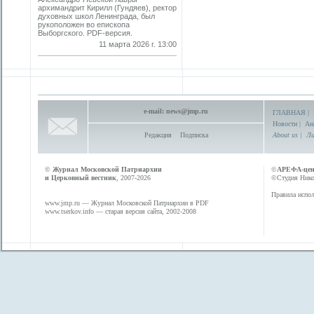
архимандрит Кирилл (Гундяев), ректор
духовных школ Ленинграда, был
рукоположен во епископа
Выборгского. PDF-версия.
11 марта 2026 г. 13:00
e-mail:
news@jmp.ru
ГЛАВНАЯ
|
Новости
|
Ан
Редакция
Подписка
About us
|
Ли
©
Журнал Московской Патриархии
©
АРЕФА-це
и Церковный вестник
, 2007-2026
©Студия Никол
Правила испол
www.jmp.ru
— Журнал Московской Патриархии в PDF
www.tserkov.info
— старая версия сайта, 2002-2008