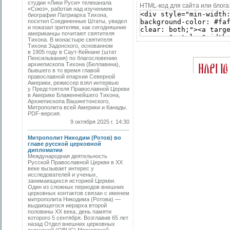
студии «Лики Руси» телеканала
HTML-код для сайта или блога
«Союз», работая над изучением
биографии Патриарха Тихона,
посетил Соединенные Штаты, увидел
и показал зрителям, как сегодняшние
американцы почитают святителя
Тихона. В монастыре святителя
Тихона Задонского, основанном
в 1905 году в Саут-Кейнане (штат
Пенсильвания) по благословению
архиепископа Тихона (Беллавина),
бывшего в то время главой
православной епархии Северной
Америки, режиссер взял интервью
у Предстоятеля Православной Церкви
в Америке Блаженнейшего Тихона,
Архиепископа Вашингтонского,
Митрополита всей Америки и Канады.
PDF-версия.
9 октября 2025 г. 14:30
Митрополит Никодим (Ротов) во
главе русской церковной
дипломатии
Международная деятельность
Русской Православной Церкви в ХХ
веке вызывает интерес у
исследователей и ученых,
занимающихся историей Церкви.
Один из сложных периодов внешних
церковных контактов связан с именем
митрополита Никодима (Ротова) —
выдающегося иерарха второй
половины ХХ века, день памяти
которого 5 сентября. Возглавив 65 лет
назад Отдел внешних церковных