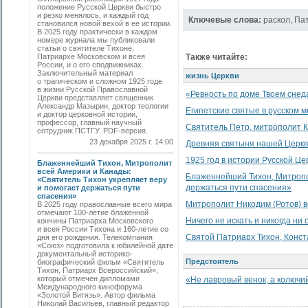
положение Русской Церкви быстро
и резко менялось, и каждый год
Ключевые слова:
раскол
,
Па
становился новой вехой в ее истории.
В 2025 году практически в каждом
номере журнала мы публиковали
статьи о святителе Тихоне,
Патриархе Московском и всея
Также читайте:
России, и о его сподвижниках.
Заключительный материал
жизнь Церкви
о трагическом и сложном 1925 годе
в жизни Русской Православной
«Ревность по доме Твоем снеда
Церкви представляет священник
Александр Мазырин, доктор теологии
Египетские святые в русском 
и доктор церковной истории,
профессор, главный научный
Святитель Петр, митрополит К
сотрудник ПСТГУ. PDF-версия.
23 декабря 2025 г. 14:00
Древняя святыня нашей Церк
1925 год в истории Русской Це
Блаженнейший Тихон, Митрополит
всей Америки и Канады:
Блаженнейший Тихон, Митропол
«Святитель Тихон укрепляет веру
держаться пути спасения»
и помогает держаться пути
спасения»
Митрополит Никодим (Ротов) в
В 2025 году православные всего мира
отмечают 100-летие блаженной
Ничего не искать и никогда ни 
кончины Патриарха Московского
и всея России Тихона и 160-летие со
Святой Патриарх Тихон, Конст
дня его рождения. Телекомпания
«Союз» подготовила к юбилейной дате
документальный историко-
Предстоятель
биографический фильм «Святитель
Тихон, Патриарх Всероссийский»,
который отмечен дипломами
«Не лавровый венок, а колючи
Международного кинофорума
«Золотой Витязь». Автор фильма
Николай Васильев, главный редактор