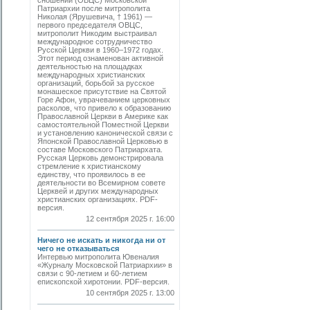
сношений (ОВЦС) Московской
Патриархии после митрополита
Николая (Ярушевича, † 1961) —
первого председателя ОВЦС,
митрополит Никодим выстраивал
международное сотрудничество
Русской Церкви в 1960–1972 годах.
Этот период ознаменован активной
деятельностью на площадках
международных христианских
организаций, борьбой за русское
монашеское присутствие на Святой
Горе Афон, уврачеванием церковных
расколов, что привело к образованию
Православной Церкви в Америке как
самостоятельной Поместной Церкви
и установлению канонической связи с
Японской Православной Церковью в
составе Московского Патриархата.
Русская Церковь демонстрировала
стремление к христианскому
единству, что проявилось в ее
деятельности во Всемирном совете
Церквей и других международных
христианских организациях. PDF-
версия.
12 сентября 2025 г. 16:00
Ничего не искать и никогда ни от
чего не отказываться
Интервью митрополита Ювеналия
«Журналу Московской Патриархии» в
связи с 90-летием и 60-летием
епископской хиротонии. PDF-версия.
10 сентября 2025 г. 13:00