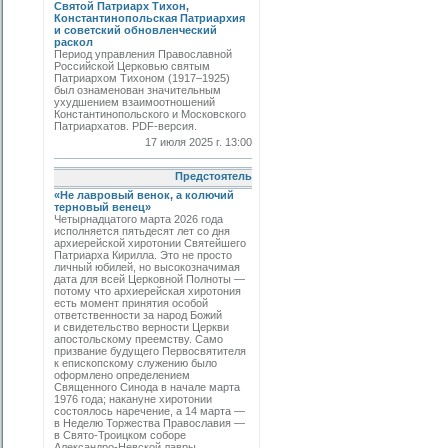
Святой Патриарх Тихон,
Константинопольская Патриархия
и советский обновленческий
раскол
Период управления Православной
Российской Церковью святым
Патриархом Тихоном (1917–1925)
был ознаменован значительным
ухудшением взаимоотношений
Константинопольского и Московского
Патриархатов. PDF-версия.
17 июля 2025 г. 13:00
Предстоятель
«Не лавровый венок, а колючий
терновый венец»
Четырнадцатого марта 2026 года
исполняется пятьдесят лет со дня
архиерейской хиротонии Святейшего
Патриарха Кирилла. Это не просто
личный юбилей, но высокозначимая
дата для всей Церковной Полноты —
потому что архиерейская хиротония
есть момент принятия особой
ответственности за народ Божий
и свидетельство верности Церкви
апостольскому преемству. Само
призвание будущего Первосвятителя
к епископскому служению было
оформлено определением
Священного Синода в начале марта
1976 года; накануне хиротонии
состоялось наречение, а 14 марта —
в Неделю Торжества Православия —
в Свято-Троицком соборе
Александро-Невской лавры