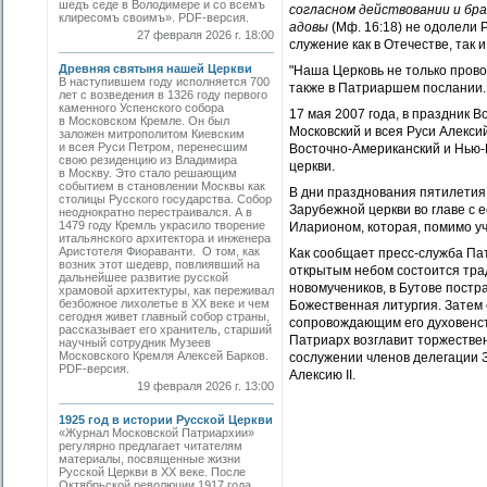
шедъ седе в Володимере и со всемъ
согласном действовании и бр
клиресомъ своимъ». PDF-версия.
адовы
(Мф. 16:18) не одолели 
27 февраля 2026 г. 18:00
служение как в Отечестве, так и
Древняя святыня нашей Церкви
"Наша Церковь не только прово
В наступившем году исполняется 700
также в Патриаршем послании.
лет с возведения в 1326 году первого
каменного Успенского собора
17 мая 2007 года, в праздник 
в Московском Кремле. Он был
Московский и всея Руси Алекси
заложен митрополитом Киевским
и всея Руси Петром, перенесшим
Восточно-Американский и Нью-
свою резиденцию из Владимира
церкви.
в Москву. Это стало решающим
событием в становлении Москвы как
В дни празднования пятилетия
столицы Русского государства. Собор
Зарубежной церкви во главе с
неоднократно перестраивался. А в
1479 году Кремль украсило творение
Иларионом, которая, помимо уч
итальянского архитектора и инженера
Аристотеля Фиораванти. О том, как
Как сообщает пресс-служба Пат
возник этот шедевр, повлиявший на
открытым небом состоится тра
дальнейшее развитие русской
новомучеников, в Бутове пост
храмовой архитектуры, как переживал
безбожное лихолетье в ХХ веке и чем
Божественная литургия. Затем
сегодня живет главный собор страны,
сопровождающим его духовенст
рассказывает его хранитель, старший
Патриарх возглавит торжествен
научный сотрудник Музеев
Московского Кремля Алексей Барков.
сослужении членов делегации 
PDF-версия.
Алексию II.
19 февраля 2026 г. 13:00
1925 год в истории Русской Церкви
«Журнал Московской Патриархии»
регулярно предлагает читателям
материалы, посвященные жизни
Русской Церкви в ХХ веке. После
Октябрьской революции 1917 года