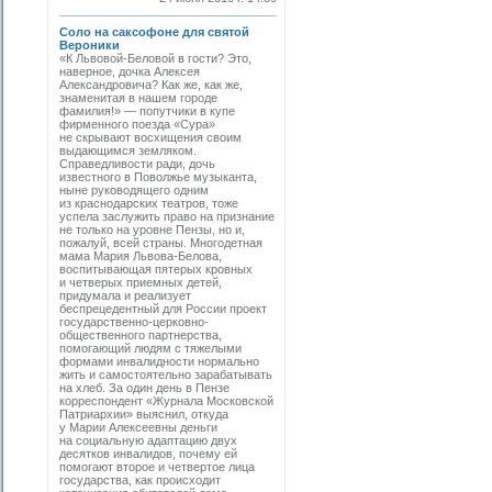
Соло на саксофоне для святой
Вероники
«К Львовой-Беловой в гости? Это,
наверное, дочка Алексея
Александровича? Как же, как же,
знаменитая в нашем городе
фамилия!» — попутчики в купе
фирменного поезда «Сура»
не скрывают восхищения своим
выдающимся земляком.
Справедливости ради, дочь
известного в Поволжье музыканта,
ныне руководящего одним
из краснодарских теат­ров, тоже
успела заслужить право на признание
не только на уровне Пензы, но и,
пожалуй, всей страны. Многодетная
мама Мария Львова-Белова,
воспитывающая пятерых кровных
и четверых приемных детей,
придумала и реализует
беспрецедентный для России проект
государственно-церковно-
общественного партнерства,
помогающий людям с тяжелыми
формами инвалидности нормально
жить и самостоятельно зарабатывать
на хлеб. За один день в Пензе
корреспондент «Журнала Московской
Патриархии» выяснил, откуда
у Марии Алексеевны деньги
на социальную адаптацию двух
десятков инвалидов, почему ей
помогают второе и четвертое лица
государства, как происходит