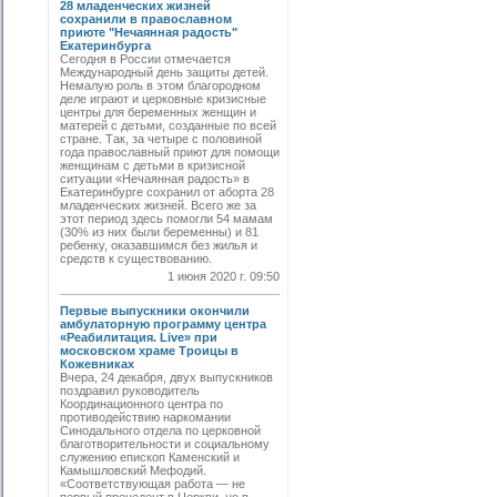
28 младенческих жизней
сохранили в православном
приюте "Нечаянная радость"
Екатеринбурга
Сегодня в России отмечается
Международный день защиты детей.
Немалую роль в этом благородном
деле играют и церковные кризисные
центры для беременных женщин и
матерей с детьми, созданные по всей
стране. Так, за четыре с половиной
года православный приют для помощи
женщинам с детьми в кризисной
ситуации «Нечаянная радость» в
Екатеринбурге сохранил от аборта 28
младенческих жизней. Всего же за
этот период здесь помогли 54 мамам
(30% из них были беременны) и 81
ребенку, оказавшимся без жилья и
средств к существованию.
1 июня 2020 г. 09:50
Первые выпускники окончили
амбулаторную программу центра
«Реабилитация. Live» при
московском храме Троицы в
Кожевниках
Вчера, 24 декабря, двух выпускников
поздравил руководитель
Координационного центра по
противодействию наркомании
Синодального отдела по церковной
благотворительности и социальному
служению епископ Каменский и
Камышловский Мефодий.
«Соответствующая работа — не