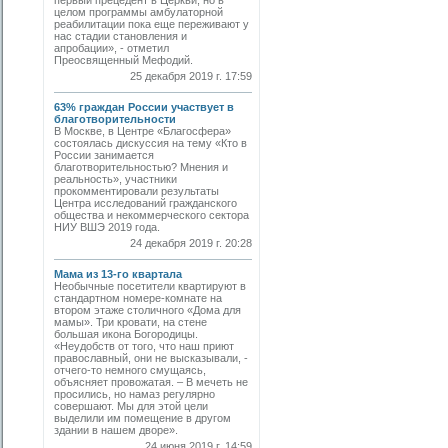
первый прецедент в Церкви, но в
целом программы амбулаторной
реабилитации пока еще переживают у
нас стадии становления и
апробации», - отметил
Преосвященный Мефодий.
25 декабря 2019 г. 17:59
63% граждан России участвует в
благотворительности
В Москве, в Центре «Благосфера»
состоялась дискуссия на тему «Кто в
России занимается
благотворительностью? Мнения и
реальность», участники
прокомментировали результаты
Центра исследований гражданского
общества и некоммерческого сектора
НИУ ВШЭ 2019 года.
24 декабря 2019 г. 20:28
Мама из 13-го квартала
Необычные посетители квартируют в
стандартном номере-комнате на
втором этаже столичного «Дома для
мамы». Три кровати, на стене
большая икона Богородицы.
«Неудобств от того, что наш приют
православный, они не высказывали, -
отчего-то немного смущаясь,
объясняет провожатая. – В мечеть не
просились, но намаз регулярно
совершают. Мы для этой цели
выделили им помещение в другом
здании в нашем дворе».
24 июня 2019 г. 14:59