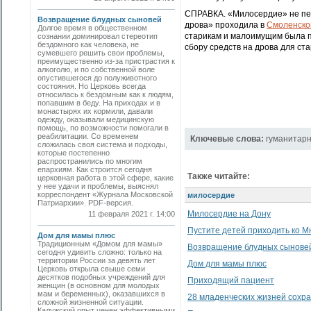
СПРАВКА. «Милосердие» не пер
Возвращение блудных сыновей
дрова» проходила в
Смоленско
Долгое время в общественном
старикам и малоимущим была по
сознании доминировал стереотип
бездомного как человека, не
сбору средств на дрова для ст
сумевшего решить свои проблемы,
преимущественно из-за пристрастия к
алкоголю, и по собственной воле
опустившегося до полуживотного
состояния. Но Церковь всегда
относилась к бездомным как к людям,
попавшим в беду. На приходах и в
монастырях их кормили, давали
одежду, оказывали медицинскую
помощь, по возможности помогали в
реабилитации. Со временем
Ключевые слова:
гуманитар
сложилась своя система и подходы,
которые постепенно
распространились по многим
епархиям. Как строится сегодня
Также читайте:
церковная работа в этой сфере, какие
у нее удачи и проблемы, выяснял
корреспондент «Журнала Московской
милосердие
Патриархии». PDF-версия.
Милосердие на Дону
11 февраля 2021 г. 14:00
Пустите детей приходить ко М
Дом для мамы плюс
Традиционным «Домом для мамы»
Возвращение блудных сынове
сегодня удивить сложно: только на
территории России за девять лет
Дом для мамы плюс
Церковь открыла свыше семи
десятков подобных учреждений для
Приходящий пациент
женщин (в основном для молодых
мам и беременных), оказавшихся в
28 младенческих жизней сохра
сложной жизненной ситуации.
Калужский опыт ценен эффективными