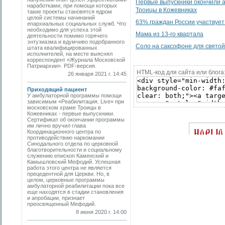
Первые выпускники окончили а
наработками, при помощи которых
Троицы в Кожевниках
такие проекты становятся ядром
целой системы начинаний
63% граждан России участвует
епархиальных социальных служб. Что
необходимо для успеха этой
Мама из 13-го квартала
деятельности помимо горячего
энтузиазма и вдумчиво подобранного
Соло на саксофоне для свято
штата квалифицированных
исполнителей, на месте выяснял
корреспондент «Журнала Московской
Патриархии». PDF-версия.
HTML-код для сайта или блога
26 января 2021 г. 14:45
Приходящий пациент
У амбулаторной программы помощи
зависимым «Реабилитация. Live» при
московском храме Троицы в
Кожевниках - первые выпускники.
Cертификат об окончании программы
им лично вручил глава
Координационного центра по
противодействию наркомании
Синодального отдела по церковной
благотворительности и социальному
служению епископ Каменский и
Камышловский Мефодий. Успешная
работа этого центра не является
прецедентной для Церкви. Но, в
целом, церковные программы
амбулаторной реабилитации пока все
еще находятся в стадии становления
и апробации, признает
преосвященный Мефодий.
8 июня 2020 г. 14:00