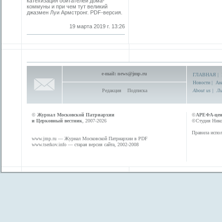
катехизация обитателей дома-
коммуны и при чем тут великий
джазмен Луи Армстронг. PDF-версия.
19 марта 2019 г. 13:26
e-mail:
news@jmp.ru
ГЛАВНАЯ
|
Новости
|
Ан
Редакция
Подписка
About us
|
Ли
©
Журнал Московской Патриархии
©
АРЕФА-це
и Церковный вестник
, 2007-2026
©Студия Никол
Правила испол
www.jmp.ru
— Журнал Московской Патриархии в PDF
www.tserkov.info
— старая версия сайта, 2002-2008