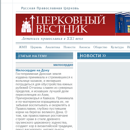
ЖМП
Церковь
Аналитика
Новости
Анонсы
Общество
Культура
И
милосердие
Милосердие на Дону
Гостеприимная Донская земля
издавна принимала и стремившихся к
вольнице казаков, и желавших
потрудиться для обустройства южных
рубежей Отчизны славян из северных
пределов, и искавших лучшей доли
переселенцев из Азии,
Причерноморья и Кавказа. Принимала
и по-матерински взращивала их, не
забывая воспитывать и окормлять в
Православии, глубоко пустившем
корни на берегах великого Дона. О
том, как православные ростовчане
строят храм в стиле древнего
грузинского церковного зодчества,
создают хор в византийской традиции,
пекут василопиту, читают пьесы