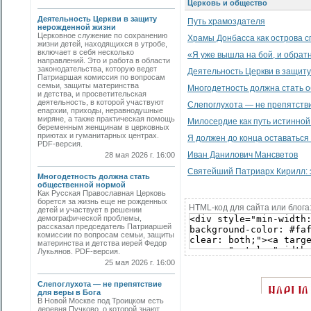
Церковь и общество
Деятельность Церкви в защиту
Путь храмоздателя
нерожденной жизни
Церковное служение по сохранению
Храмы Донбасса как острова с
жизни детей, находящихся в утробе,
включает в себя несколько
«Я уже вышла на бой, и обратн
направлений. Это и работа в области
законодательства, которую ведет
Деятельность Церкви в защит
Патриаршая комиссия по вопросам
семьи, защиты материнства
Многодетность должна стать 
и детства, и просветительская
деятельность, в которой участвуют
Слепоглухота — не препятстви
епархии, приходы, неравнодушные
миряне, а также практическая помощь
Милосердие как путь истинной
беременным женщинам в церковных
приютах и гуманитарных центрах.
Я должен до конца оставаться 
PDF-версия.
Иван Данилович Мансветов
28 мая 2026 г. 16:00
Святейший Патриарх Кирилл: 
Многодетность должна стать
общественной нормой
Как Русская Православная Церковь
борется за жизнь еще не рожденных
HTML-код для сайта или блога
детей и участвует в решении
демографической проблемы,
рассказал председатель Патриаршей
комиссии по вопросам семьи, защиты
материнства и детства иерей Федор
Лукьянов. PDF-версия.
25 мая 2026 г. 16:00
Слепоглухота — не препятствие
для веры в Бога
В Новой Москве под Троицком есть
деревня Пучково, о которой знают