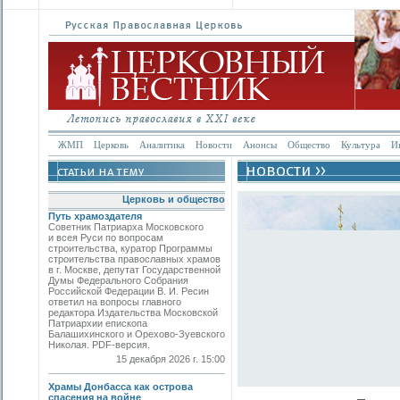
ЖМП
Церковь
Аналитика
Новости
Анонсы
Общество
Культура
И
Церковь и общество
Путь храмоздателя
Советник Патриарха Московского
и всея Руси по вопросам
строительства, куратор Программы
строительства православных храмов
в г. Москве, депутат Государственной
Думы Федерального Собрания
Российской Федерации В. И. Ресин
ответил на вопросы главного
редактора Издательства Московской
Патриархии епископа
Балашихинского и Орехово-Зуевского
Николая. PDF-версия.
15 декабря 2026 г. 15:00
Храмы Донбасса как острова
спасения на войне