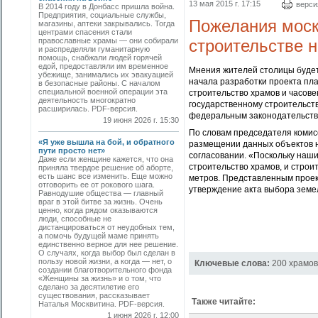
13 мая 2015 г. 17:15
верси
В 2014 году в Донбасс пришла война.
Предприятия, социальные службы,
Пожелания моск
магазины, аптеки закрывались. Тогда
центрами спасения стали
строительстве 
православные храмы — они собирали
и распределяли гуманитарную
помощь, снабжали людей горячей
едой, предоставляли им временное
Мнения жителей столицы будет
убежище, занимались их эвакуацией
начала разработки проекта пл
в безопасные районы. С началом
специальной военной операции эта
строительство храмов и часов
деятельность многократно
государственному строительств
расширилась. PDF-версия.
федеральным законодательств
19 июня 2026 г. 15:30
По словам председателя комис
«Я уже вышла на бой, и обратного
размещении данных объектов н
пути просто нет»
согласовании. «Поскольку наши
Даже если женщине кажется, что она
строительство храмов, и строи
приняла твердое решение об аборте,
есть шанс все изменить. Еще можно
метров. Представленным проек
отговорить ее от рокового шага.
утверждение акта выбора земел
Равнодушие общества — главный
враг в этой битве за жизнь. Очень
ценно, когда рядом оказываются
люди, способные не
дистанцироваться от неудобных тем,
а помочь будущей маме принять
единственно верное для нее решение.
О случаях, когда выбор был сделан в
пользу новой жизни, а когда — нет, о
Ключевые слова:
200 храмов
создании благотворительного фонда
«Женщины за жизнь» и о том, что
сделано за десятилетие его
существования, рассказывает
Также читайте:
Наталья Москвитина. PDF-версия.
1 июня 2026 г. 12:00