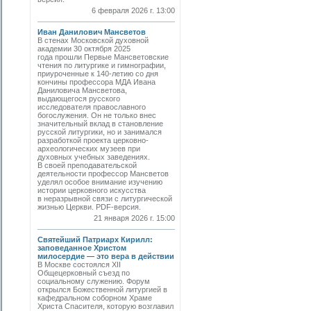
6 февраля 2026 г. 13:00
Иван Данилович Мансветов
В стенах Московской духовной
академии 30 октября 2025
года прошли Первые Мансветовские
чтения по литургике и гимнографии,
приуроченные к 140-летию со дня
кончины профессора МДА Ивана
Даниловича Мансветова,
выдающегося русского
исследователя православного
богослужения. Он не только внес
значительный вклад в становление
русской литургики, но и занимался
разработкой проекта церковно-
археологических музеев при
духовных учебных заведениях.
В своей преподавательской
деятельности профессор Мансветов
уделял особое внимание изучению
истории церковного искусства
в неразрывной связи с литургической
жизнью Церкви. PDF-версия.
21 января 2026 г. 15:00
Святейший Патриарх Кирилл:
заповеданное Христом
милосердие — это вера в действии
В Москве состоялся XII
Общецерковный съезд по
социальному служению. Форум
открылся Божественной литургией в
кафедральном соборном Храме
Христа Спасителя, которую возглавил