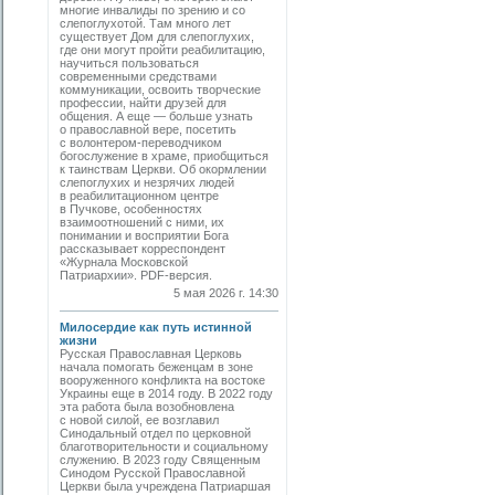
многие инвалиды по зрению и со
слепоглухотой. Там много лет
существует Дом для слепоглухих,
где они могут пройти реабилитацию,
научиться пользоваться
современными средствами
коммуникации, освоить творческие
профессии, найти друзей для
общения. А еще — больше узнать
о православной вере, посетить
с волонтером-переводчиком
богослужение в храме, приобщиться
к таинствам Церкви. Об окормлении
слепоглухих и незрячих людей
в реабилитационном центре
в Пучкове, особенностях
взаимоотношений с ними, их
понимании и восприятии Бога
рассказывает корреспондент
«Журнала Московской
Патриархии». PDF-версия.
5 мая 2026 г. 14:30
Милосердие как путь истинной
жизни
Русская Православная Церковь
начала помогать беженцам в зоне
вооруженного конфликта на востоке
Украины еще в 2014 году. В 2022 году
эта работа была возобновлена
с новой силой, ее возглавил
Синодальный отдел по церковной
благотворительности и социальному
служению. В 2023 году Священным
Синодом Русской Православной
Церкви была учреждена Патриаршая