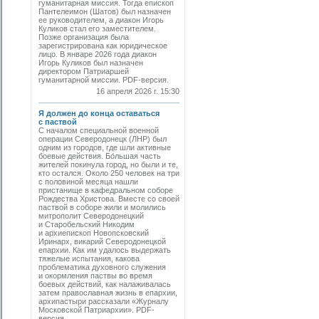
гуманитарная миссия. Тогда епископ
Пантелеимон (Шатов) был назначен
ее руководителем, а диакон Игорь
Куликов стал его заместителем.
Позже организация была
зарегистрирована как юридическое
лицо. В январе 2026 года диакон
Игорь Куликов был назначен
директором Патриаршей
гуманитарной миссии. PDF-версия.
16 апреля 2026 г. 15:30
Я должен до конца оставаться
с паствой
С началом специальной военной
операции Северодонецк (ЛНР) был
одним из городов, где шли активные
боевые действия. Бо́льшая часть
жителей покинула город, но были и те,
кто остался. Около 250 человек на три
с половиной месяца нашли
пристанище в кафедральном соборе
Рождества Христова. Вместе со своей
паствой в соборе жили и молились
митрополит Северодонецкий
и Старобельский Никодим
и архиепископ Новопсковский
Иринарх, викарий Северодонецкой
епархии. Как им удалось выдержать
тяжелые испытания, какова
проблематика духовного служения
и окормления паствы во время
боевых действий, как налаживалась
затем православная жизнь в епархии,
архипастыри рассказали «Журналу
Московской Патриархии». PDF-
версия.