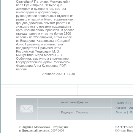
Святейший Патриарх Московский и
всея Руси Кирилл. Четыре дня
архиереи и духовенство, сестры
милосердия и добровольцы,
руководители социальных отделов из
разных епархий и благотворительных
фондов делились опытом работы и
знакомились с новыми подходами в
организации своих проектов. В работе
съезда приняли участие более 1500
человек из 222 епархий, в том числе
из Беларуси, Казахстана и Средней
Азии. Прозвучали приветствия
председателя Правительства
Российской Федерации М. В.
Мишустина, мэра Москвы С. С.
Собянина, выступила вице-спикер
Государственной Думы Российской
Федерации Анна Кузнецова. PDF-
версия.
12 января 2026 г. 17:30
e-mail:
news@jmp.ru
ГЛАВНАЯ
|
Новости
|
Ан
Редакция
Подписка
About us
|
Ли
©
Журнал Московской Патриархии
©
АРЕФА-це
и Церковный вестник
, 2007-2026
©Студия Никол