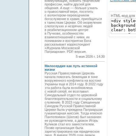
Египетские св
коммуникации, освоить творческие
профессии, найти друзей для
общения. А еще — больше узнать
о православной вере, посетить
с волонтером-переводчиком
HTML-код для 
богослужение в храме, приобщиться
к таинствам Церкви. Об окормлении
слепоглухих и незрячих людей
в реабилитационном центре
в Пучкове, особенностях
взаимоотношений с ними, их
понимании и восприятии Бога
рассказывает корреспондент
«Журнала Московской
Патриархии». PDF-версия.
5 мая 2026 г. 14:30
Милосердие как путь истинной
жизни
Русская Православная Церковь
начала помогать беженцам в зоне
вооруженного конфликта на востоке
Украины еще в 2014 году. В 2022 году
эта работа была возобновлена
с новой силой, ее возглавил
Синодальный отдел по церковной
благотворительности и социальному
служению. В 2023 году Священным
Синодом Русской Православной
Церкви была учреждена Патриаршая
гуманитарная миссия. Тогда епископ
Пантелеимон (Шатов) был назначен
ее руководителем, а диакон Игорь
Куликов стал его заместителем.
Позже организация была
зарегистрирована как юридическое
лицо. В январе 2026 года диакон