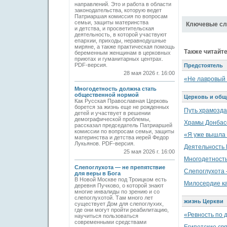
направлений. Это и работа в области
законодательства, которую ведет
Патриаршая комиссия по вопросам
семьи, защиты материнства
Ключевые сл
и детства, и просветительская
деятельность, в которой участвуют
епархии, приходы, неравнодушные
миряне, а также практическая помощь
Также читайте
беременным женщинам в церковных
приютах и гуманитарных центрах.
PDF-версия.
Предстоятель
28 мая 2026 г. 16:00
«Не лавровый 
Многодетность должна стать
общественной нормой
Церковь и общ
Как Русская Православная Церковь
борется за жизнь еще не рожденных
Путь храмозд
детей и участвует в решении
демографической проблемы,
Храмы Донбасс
рассказал председатель Патриаршей
комиссии по вопросам семьи, защиты
«Я уже вышла 
материнства и детства иерей Федор
Лукьянов. PDF-версия.
Деятельность 
25 мая 2026 г. 16:00
Многодетность
Слепоглухота — не препятствие
Слепоглухота 
для веры в Бога
В Новой Москве под Троицком есть
Милосердие ка
деревня Пучково, о которой знают
многие инвалиды по зрению и со
слепоглухотой. Там много лет
жизнь Церкви
существует Дом для слепоглухих,
где они могут пройти реабилитацию,
«Ревность по д
научиться пользоваться
современными средствами