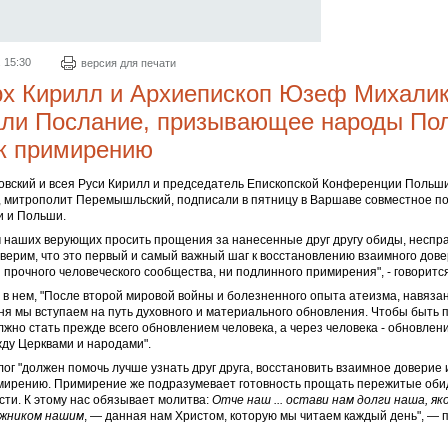
. 15:30
версия для печати
рх Кирилл и Архиепископ Юзеф Михали
али Послание, призывающее народы По
 к примирению
овский и всея Руси Кирилл и председатель Епископской Конференции Польш
 митрополит Перемышльский, подписали в пятницу в Варшаве совместное по
и и Польши.
 наших верующих просить прощения за нанесенные друг другу обиды, неспр
 верим, что это первый и самый важный шаг к восстановлению взаимного дове
и прочного человеческого сообщества, ни подлинного примирения", - говоритс
 в нем, "После второй мировой войны и болезненного опыта атеизма, навяз
ня мы вступаем на путь духовного и материального обновления. Чтобы быть 
жно стать прежде всего обновлением человека, а через человека - обновле
ду Церквами и народами".
ог "должен помочь лучше узнать друг друга, восстановить взаимное доверие 
имирению. Примирение же подразумевает готовность прощать пережитые оби
ти. К этому нас обязывает молитва:
Отче наш ... остави нам долги наша, як
лжником нашим
, — данная нам Христом, которую мы читаем каждый день", — 