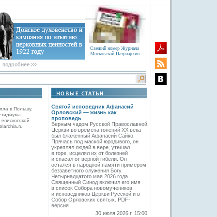
Свежий номер Журнала
Московской Патриархии
Святой исповедник Афанасий
лла в Польшу.
Орловский — жизнь как
езидиума
проповедь
 епископской
Верным чадом Русской Православной
iarchia.ru
Церкви во времена гонений XX века
был блаженный Афанасий Сайко.
Прячась под маской юродивого, он
укреплял людей в вере, утешал
в горе, исцелял их от болезней
и спасал от верной гибели. Он
остался в народной памяти примером
беззаветного служения Богу.
Четырнадцатого мая 2026 года
Священный Синод включил его имя
в список Собора новомучеников
и исповедников Церкви Русской и в
Собор Орловских святых. PDF-
версия.
30 июля 2026 г. 15:00