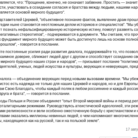
является, что: "Прощение, конечно, не означает забвение. Простить — значит
сти, участвовать в созидании согласия и братства между людьми, нашими на
является основой мирного будущего".
дставителей Церквей, "объективное познание фактов, выявление драм прошл
едии ныне становится неотложным делом историков и специалистов". "Мы уб
т познать нефальсифицированную историческую истину, помогут развеять с
негативных стереотипов", - подчеркивается в документе. "Мы считаем, что пр
 фундамент мирного будущего может быть достигнуто лишь на основе полно
ошлом", - говорится в послании.
е постоянные усилия ради развития диалога, поддерживайте то, что позво
заимное доверие, сближает людей друг с другом и способствует созиданию св
 мирного будущего наших стран и народов", — призывает послание "политико
еятелей, ученых, людей искусства и культуры, верующих и неверующих, пре
диалога — объединение верующих перед новыми вызовами времени. "Мы убеж
стос есть надежда не только для наших Церквей и народов, но и для Европы 
ам Свою Благодать, чтобы каждый поляк в любом росcиянине и каждый росcи
друга и брата", — говорится в послании.
роды Польши и России объединяет "опыт Второй мировой войны и период ре
оталитарными режимами. Руководствуясь атеистической идеологией, эти ре
ами религиозности и вели особенно ожесточенную борьбу с христианством и
твами оказались миллионы невинных людей, о чем напоминают многочислен
, находящиеся как на русской, так и на польской земле".
17 авгу