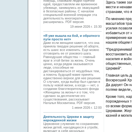
помощь, снабжали людей горячей
Здесь также за
едой, предоставляли им временное
мести и ненави
убежище, занимались их эвакуацией
в безопасные районы. С началом
странами, что 
специальной военной операции эта
деятельность многократно
По мнению пре
расширилась. PDF-версия.
масштабов траг
19 июня 2026 г. 15:30
усилия позволя
избавиться от 
«Я уже вышла на бой, и обратного
примирение как
пути просто нет»
нашем общем пр
Даже если женщине кажется, что она
приняла твердое решение об аборте,
"Предпринимайт
есть шанс все изменить. Еще можно
отговорить ее от рокового шага.
восстановить в
Равнодушие общества — главный
насилия и войн
враг в этой битве за жизнь. Очень
общественных д
ценно, когда рядом оказываются
люди, способные не
Церквей".
дистанцироваться от неудобных тем,
а помочь будущей маме принять
Главная цель 
единственно верное для нее решение.
Воскресший Хри
О случаях, когда выбор был сделан в
Да дарует Он н
пользу новой жизни, а когда — нет, о
создании благотворительного фонда
поляке видели 
«Женщины за жизнь» и о том, что
сделано за десятилетие его
Кроме того, на
существования, рассказывает
порожденных т
Наталья Москвитина. PDF-версия.
со всеми форм
1 июня 2026 г. 12:00
Церквами. Жер
казней и могилы
Деятельность Церкви в защиту
нерожденной жизни
Церковное служение по сохранению
жизни детей, находящихся в утробе,
включает в себя несколько