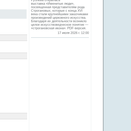
Рублева открылась
выставка «Именитые люди»,
посвященная представителям рода
Строгановых, которые с конца XVI
века стали крупнейшими заказчиками
произведений церковного искусства.
Благодаря их деятельности возникло
целое искусствоведческое понятие —
«строгановская икона». PDF-версия.
17 июля 2026 г. 12:00