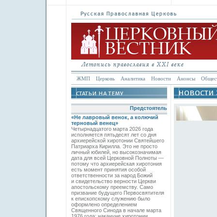
ЖМП
Церковь
Аналитика
Новости
Анонсы
Общес
Предстоятель
«Не лавровый венок, а колючий
терновый венец»
Четырнадцатого марта 2026 года
исполняется пятьдесят лет со дня
архиерейской хиротонии Святейшего
Патриарха Кирилла. Это не просто
личный юбилей, но высокозначимая
дата для всей Церковной Полноты —
потому что архиерейская хиротония
есть момент принятия особой
ответственности за народ Божий
и свидетельство верности Церкви
апостольскому преемству. Само
призвание будущего Первосвятителя
к епископскому служению было
оформлено определением
Священного Синода в начале марта
1976 года; накануне хиротонии