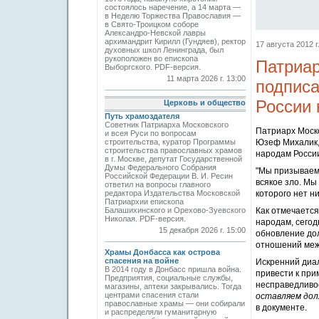
состоялось наречение, а 14 марта —
в Неделю Торжества Православия —
в Свято-Троицком соборе
Александро-Невской лавры
архимандрит Кирилл (Гундяев), ректор
17 августа 2012 г
духовных школ Ленинграда, был
рукоположен во епископа
Патриа
Выборгского. PDF-версия.
11 марта 2026 г. 13:00
подпис
России
Церковь и общество
Путь храмоздателя
Советник Патриарха Московского
Патриарх Моск
и всея Руси по вопросам
строительства, куратор Программы
Юзеф Михалик,
строительства православных храмов
народам Росси
в г. Москве, депутат Государственной
Думы Федерального Собрания
"Мы призываем
Российской Федерации В. И. Ресин
всякое зло. Мы
ответил на вопросы главного
редактора Издательства Московской
которого нет н
Патриархии епископа
Балашихинского и Орехово-Зуевского
Как отмечается
Николая. PDF-версия.
народам, сегод
15 декабря 2026 г. 15:00
обновление дол
отношений меж
Храмы Донбасса как острова
спасения на войне
Искренний диал
В 2014 году в Донбасс пришла война.
привести к пр
Предприятия, социальные службы,
несправедливос
магазины, аптеки закрывались. Тогда
центрами спасения стали
оставляем до
православные храмы — они собирали
в документе.
и распределяли гуманитарную