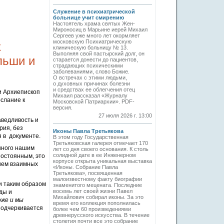
Служение в психиатрической
больнице учит смирению
Настоятель храма святых Жен-
Мироносиц в Марьине иерей Михаил
Сергеев уже много лет окормляет
московскую Психиатрическую
к
клиническую больницу № 13.
Выполняя свой пастырский долг, он
льши и
старается донести до пациентов,
страдающих психическими
заболеваниями, слово Божие.
О встречах с этими людьми,
о духовных причинах болезни
и средствах ее облегчения отец
и Архиепископ
Михаил рассказал «Журналу
слание к
Московской Патриархии». PDF-
версия.
27 июля 2026 г. 13:00
аведливость и
рия, без
Иконы Павла Третьякова
я в документе.
В этом году Государственная
Третьяковская галерея отмечает 170
анного нашим
лет со дня своего основания. К столь
солидной дате в ее Инженерном
постоянным, это
корпусе открыта уникальная выставка
нием взаимных
«Иконы. Собрание Павла
Третьякова», посвященная
малоизвестному факту биографии
и таким образом
знаменитого мецената. Последние
восемь лет своей жизни Павел
ды и
Михайлович собирал иконы. За это
оже и мы
время его коллекция пополнилась
подчеркивается
более чем 60 произведениями
древнерусского искусства. В течение
столетия почти все это собрание