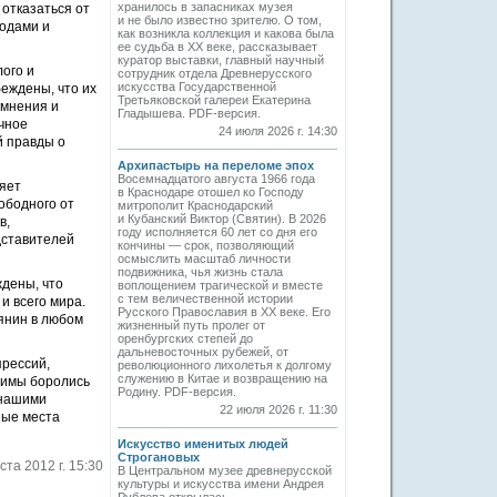
хранилось в запасниках музея
 отказаться от
и не было известно зрителю. О том,
родами и
как возникла коллекция и какова была
ее судьба в ХХ веке, рассказывает
куратор выставки, главный научный
ого и
сотрудник отдела Древнерусского
искусства Государственной
еждены, что их
Третьяковской галереи Екатерина
омнения и
Гладышева. PDF-версия.
очное
24 июля 2026 г. 14:30
й правды о
Архипастырь на переломе эпох
Восемнадцатого августа 1966 года
ляет
в Краснодаре отошел ко Господу
ободного от
митрополит Краснодарский
и Кубанский Виктор (Святин). В 2026
в,
году исполняется 60 лет со дня его
дставителей
кончины — срок, позволяющий
осмыслить масштаб личности
подвижника, чья жизнь стала
дены, что
воплощением трагической и вместе
с тем величественной истории
и всего мира.
Русского Православия в XX веке. Его
янин в любом
жизненный путь пролег от
оренбургских степей до
дальневосточных рубежей, от
прессий,
революционного лихолетья к долгому
служению в Китае и возвращению на
жимы боролись
Родину. PDF-версия.
 нашими
22 июля 2026 г. 11:30
ные места
Искусство именитых людей
Строгановых
ста 2012 г. 15:30
В Центральном музее древнерусской
культуры и искусства имени Андрея