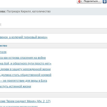
Поделиться…
ова:
Патриарх Кирилл
,
католичество
:
венок, а колючий терновый венец»
ество
ателя
а как острова спасения на войне
на бой, и обратного пути просто нет»
Церкви в защиту нерожденной жизни
 должна стать общественной нормой
— не препятствие для веры в Бога
к путь истинной жизни
оме Твоем снедает Меня» (Ин. 2, 17)