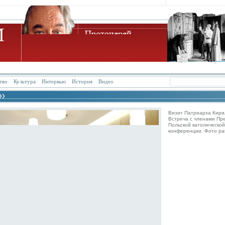
тво
Культура
Интервью
История
Видео
Визит Патриарха Кири
Встреча с членами Пр
Польской католической
конференции. Фото patr