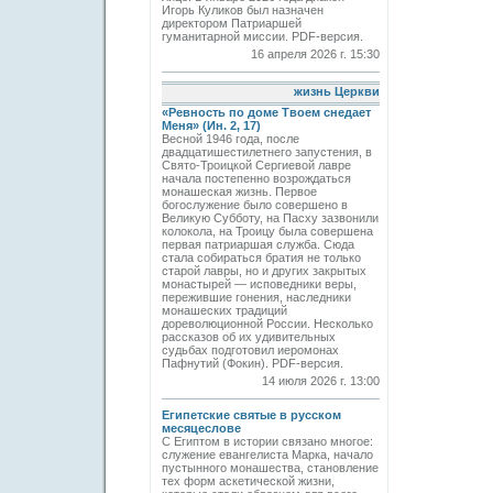
Игорь Куликов был назначен
директором Патриаршей
гуманитарной миссии. PDF-версия.
16 апреля 2026 г. 15:30
жизнь Церкви
«Ревность по доме Твоем снедает
Меня» (Ин. 2, 17)
Весной 1946 года, после
двадцатишестилетнего запустения, в
Свято-­Троицкой Сергиевой лавре
начала постепенно возрождаться
монашеская жизнь. Первое
богослужение было совершено в
Великую Субботу, на Пасху зазвонили
колокола, на Троицу была совершена
первая патриаршая служба. Сюда
стала собираться братия не только
старой лавры, но и других закрытых
монастырей — исповедники веры,
пережившие гонения, наследники
монашеских традиций
дореволюционной России. Несколько
рассказов об их удивительных
судьбах подготовил иеромонах
Пафнутий (Фокин). PDF-версия.
14 июля 2026 г. 13:00
Египетские святые в русском
месяцеслове
С Египтом в истории связано многое:
служение евангелиста Марка, начало
пустынного монашества, становление
тех форм аскетической жизни,