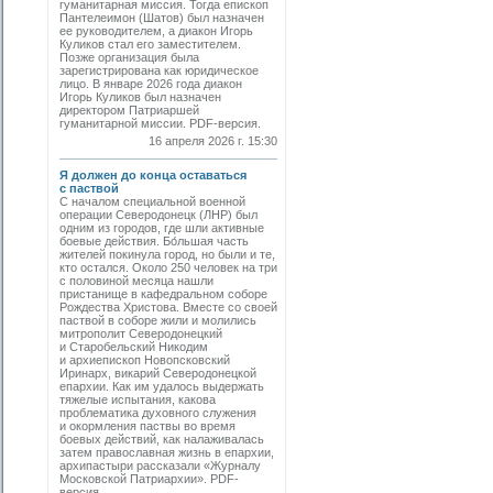
гуманитарная миссия. Тогда епископ
Пантелеимон (Шатов) был назначен
ее руководителем, а диакон Игорь
Куликов стал его заместителем.
Позже организация была
зарегистрирована как юридическое
лицо. В январе 2026 года диакон
Игорь Куликов был назначен
директором Патриаршей
гуманитарной миссии. PDF-версия.
16 апреля 2026 г. 15:30
Я должен до конца оставаться
с паствой
С началом специальной военной
операции Северодонецк (ЛНР) был
одним из городов, где шли активные
боевые действия. Бо́льшая часть
жителей покинула город, но были и те,
кто остался. Около 250 человек на три
с половиной месяца нашли
пристанище в кафедральном соборе
Рождества Христова. Вместе со своей
паствой в соборе жили и молились
митрополит Северодонецкий
и Старобельский Никодим
и архиепископ Новопсковский
Иринарх, викарий Северодонецкой
епархии. Как им удалось выдержать
тяжелые испытания, какова
проблематика духовного служения
и окормления паствы во время
боевых действий, как налаживалась
затем православная жизнь в епархии,
архипастыри рассказали «Журналу
Московской Патриархии». PDF-
версия.