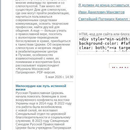
многие инвалиды по зрению и со
Я должен до конца оставаться 
слепоглухотой. Там много лет
существует Дом для слепоглухих,
Иван Данилович Мансветов
где они могут пройти реабилитацию,
научиться пользоваться
Святейший Патриарх Кирилл: 
современными средствами
коммуникации, освоить творческие
профессии, найти друзей для
общения. А еще — больше узнать
о православной вере, посетить
HTML-код для сайта или блога
с волонтером-переводчиком
богослужение в храме, приобщиться
к таинствам Церкви. Об окормлении
слепоглухих и незрячих людей
в реабилитационном центре
в Пучкове, особенностях
взаимоотношений с ними, их
понимании и восприятии Бога
рассказывает корреспондент
«Журнала Московской
Патриархии». PDF-версия.
5 мая 2026 г. 14:30
Милосердие как путь истинной
жизни
Русская Православная Церковь
начала помогать беженцам в зоне
вооруженного конфликта на востоке
Украины еще в 2014 году. В 2022 году
эта работа была возобновлена
с новой силой, ее возглавил
Синодальный отдел по церковной
благотворительности и социальному
служению. В 2023 году Священным
Синодом Русской Православной
Церкви была учреждена Патриаршая