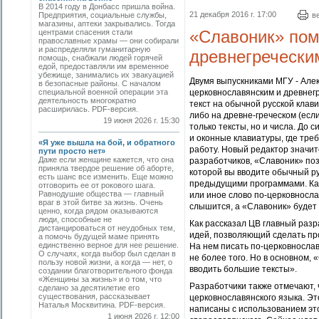
В 2014 году в Донбасс пришла война.
21 декабря 2016 г. 17:00
Предприятия, социальные службы,
в
магазины, аптеки закрывались. Тогда
«Славоник» пом
центрами спасения стали
православные храмы — они собирали
и распределяли гуманитарную
древнегречески
помощь, снабжали людей горячей
едой, предоставляли им временное
убежище, занимались их эвакуацией
Двумя выпускниками МГУ - Але
в безопасные районы. С началом
специальной военной операции эта
церковнославянским и древнег
деятельность многократно
текст на обычной русской клав
расширилась. PDF-версия.
либо на древне-греческом (есл
19 июня 2026 г. 15:30
только тексты, но и числа. До
и оконные клавиатуры, где тре
«Я уже вышла на бой, и обратного
работу. Новый редактор значит
пути просто нет»
Даже если женщине кажется, что она
разработчиков, «Славоник» поз
приняла твердое решение об аборте,
которой вы вводите обычный рус
есть шанс все изменить. Еще можно
предыдущими программами. Как 
отговорить ее от рокового шага.
Равнодушие общества — главный
или иное слово по-церковнослав
враг в этой битве за жизнь. Очень
слышится, а «Славоник» будет в
ценно, когда рядом оказываются
люди, способные не
Как рассказал ЦВ главный раз
дистанцироваться от неудобных тем,
идей, позволяющий сделать пр
а помочь будущей маме принять
единственно верное для нее решение.
На нем писать по-церковнославя
О случаях, когда выбор был сделан в
не более того. Но в основном,
пользу новой жизни, а когда — нет, о
вводить большие тексты».
создании благотворительного фонда
«Женщины за жизнь» и о том, что
Разработчики также отмечают,
сделано за десятилетие его
существования, рассказывает
церковнославянского языка. Эт
Наталья Москвитина. PDF-версия.
написаны с использованием это
1 июня 2026 г. 12:00