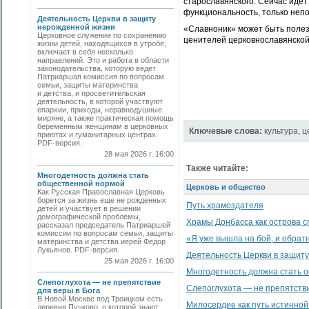
старославянского. Сейчас идет
функциональность, только неп
Деятельность Церкви в защиту
нерожденной жизни
«Славноник» может быть полезе
Церковное служение по сохранению
ценителей церковнославянской
жизни детей, находящихся в утробе,
включает в себя несколько
направлений. Это и работа в области
законодательства, которую ведет
Патриаршая комиссия по вопросам
семьи, защиты материнства
и детства, и просветительская
деятельность, в которой участвуют
епархии, приходы, неравнодушные
миряне, а также практическая помощь
беременным женщинам в церковных
Ключевые слова:
культура
,
ц
приютах и гуманитарных центрах.
PDF-версия.
28 мая 2026 г. 16:00
Также читайте:
Многодетность должна стать
общественной нормой
Церковь и общество
Как Русская Православная Церковь
борется за жизнь еще не рожденных
Путь храмоздателя
детей и участвует в решении
демографической проблемы,
Храмы Донбасса как острова с
рассказал председатель Патриаршей
комиссии по вопросам семьи, защиты
«Я уже вышла на бой, и обратн
материнства и детства иерей Федор
Лукьянов. PDF-версия.
Деятельность Церкви в защит
25 мая 2026 г. 16:00
Многодетность должна стать 
Слепоглухота — не препятствие
Слепоглухота — не препятстви
для веры в Бога
В Новой Москве под Троицком есть
Милосердие как путь истинной
деревня Пучково, о которой знают