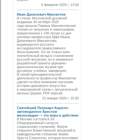
6 февраля 2026 г. 13:00
Иван Данилович Мансветов
В стенах Московской духовной
академии 30 октября 2025
года прошли Первые Мансветовские
чтения по литургике и гимнографии,
приуроченные к 140-летию со дня
кончины профессора МДА Ивана
Даниловича Мансветова,
выдающегося русского
исследователя православного
богослужения. Он не только внес
значительный вклад в становление
русской литургики, но и занимался
разработкой проекта церковно-
археологических музеев при
духовных учебных заведениях.
В своей преподавательской
деятельности профессор Мансветов
уделял особое внимание изучению
истории церковного искусства
в неразрывной связи с литургической
жизнью Церкви. PDF-версия.
21 января 2026 г. 15:00
Святейший Патриарх Кирилл:
заповеданное Христом
милосердие — это вера в действии
В Москве состоялся XII
Общецерковный съезд по
социальному служению. Форум
открылся Божественной литургией в
кафедральном соборном Храме
Христа Спасителя, которую возглавил