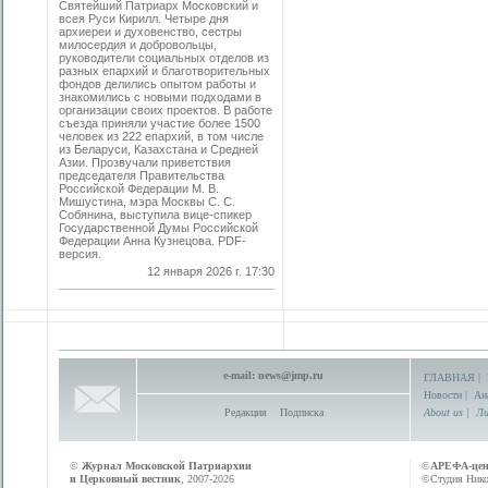
Святейший Патриарх Московский и
всея Руси Кирилл. Четыре дня
архиереи и духовенство, сестры
милосердия и добровольцы,
руководители социальных отделов из
разных епархий и благотворительных
фондов делились опытом работы и
знакомились с новыми подходами в
организации своих проектов. В работе
съезда приняли участие более 1500
человек из 222 епархий, в том числе
из Беларуси, Казахстана и Средней
Азии. Прозвучали приветствия
председателя Правительства
Российской Федерации М. В.
Мишустина, мэра Москвы С. С.
Собянина, выступила вице-спикер
Государственной Думы Российской
Федерации Анна Кузнецова. PDF-
версия.
12 января 2026 г. 17:30
e-mail:
news@jmp.ru
ГЛАВНАЯ
|
Новости
|
Ан
Редакция
Подписка
About us
|
Ли
©
Журнал Московской Патриархии
©
АРЕФА-це
и Церковный вестник
, 2007-2026
©Студия Никол