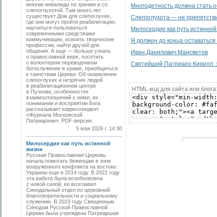
многие инвалиды по зрению и со
Многодетность должна стать 
слепоглухотой. Там много лет
существует Дом для слепоглухих,
Слепоглухота — не препятстви
где они могут пройти реабилитацию,
научиться пользоваться
Милосердие как путь истинной
современными средствами
коммуникации, освоить творческие
Я должен до конца оставаться 
профессии, найти друзей для
общения. А еще — больше узнать
Иван Данилович Мансветов
о православной вере, посетить
с волонтером-переводчиком
Святейший Патриарх Кирилл: 
богослужение в храме, приобщиться
к таинствам Церкви. Об окормлении
слепоглухих и незрячих людей
в реабилитационном центре
HTML-код для сайта или блога
в Пучкове, особенностях
взаимоотношений с ними, их
понимании и восприятии Бога
рассказывает корреспондент
«Журнала Московской
Патриархии». PDF-версия.
5 мая 2026 г. 14:30
Милосердие как путь истинной
жизни
Русская Православная Церковь
начала помогать беженцам в зоне
вооруженного конфликта на востоке
Украины еще в 2014 году. В 2022 году
эта работа была возобновлена
с новой силой, ее возглавил
Синодальный отдел по церковной
благотворительности и социальному
служению. В 2023 году Священным
Синодом Русской Православной
Церкви была учреждена Патриаршая