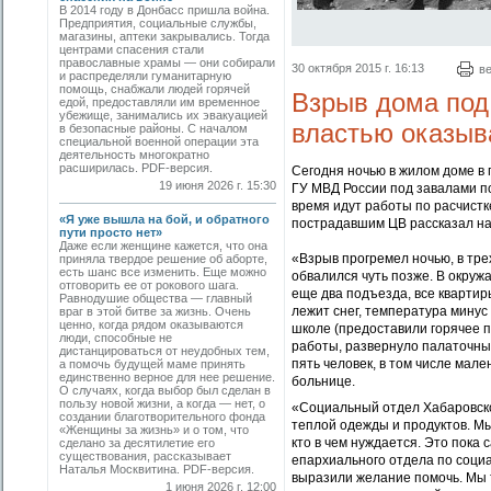
В 2014 году в Донбасс пришла война.
Предприятия, социальные службы,
магазины, аптеки закрывались. Тогда
центрами спасения стали
православные храмы — они собирали
30 октября 2015 г. 16:13
в
и распределяли гуманитарную
помощь, снабжали людей горячей
Взрыв дома под
едой, предоставляли им временное
убежище, занимались их эвакуацией
властью оказы
в безопасные районы. С началом
специальной военной операции эта
деятельность многократно
расширилась. PDF-версия.
Сегодня ночью в жилом доме в
19 июня 2026 г. 15:30
ГУ МВД России под завалами по
время идут работы по расчистк
«Я уже вышла на бой, и обратного
пострадавшим ЦВ рассказал на
пути просто нет»
Даже если женщине кажется, что она
«Взрыв прогремел ночью, в тр
приняла твердое решение об аборте,
есть шанс все изменить. Еще можно
обвалился чуть позже. В окруж
отговорить ее от рокового шага.
еще два подъезда, все квартир
Равнодушие общества — главный
лежит снег, температура минус
враг в этой битве за жизнь. Очень
ценно, когда рядом оказываются
школе (предоставили горячее 
люди, способные не
работы, развернуло палаточн
дистанцироваться от неудобных тем,
пять человек, в том числе мал
а помочь будущей маме принять
единственно верное для нее решение.
больнице.
О случаях, когда выбор был сделан в
пользу новой жизни, а когда — нет, о
«Социальный отдел Хабаровско
создании благотворительного фонда
теплой одежды и продуктов. М
«Женщины за жизнь» и о том, что
кто в чем нуждается. Это пока 
сделано за десятилетие его
существования, рассказывает
епархиального отдела по социа
Наталья Москвитина. PDF-версия.
выразили желание помочь. Мы т
1 июня 2026 г. 12:00