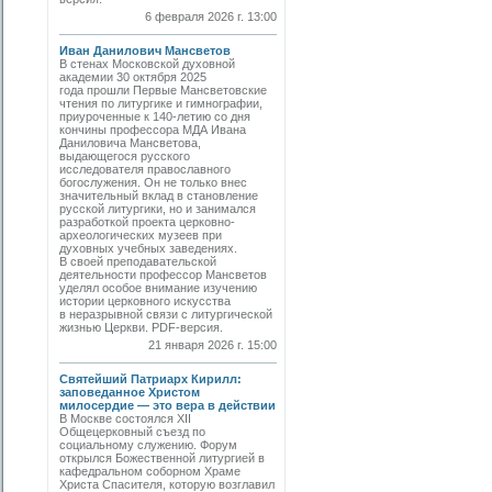
6 февраля 2026 г. 13:00
Иван Данилович Мансветов
В стенах Московской духовной
академии 30 октября 2025
года прошли Первые Мансветовские
чтения по литургике и гимнографии,
приуроченные к 140-летию со дня
кончины профессора МДА Ивана
Даниловича Мансветова,
выдающегося русского
исследователя православного
богослужения. Он не только внес
значительный вклад в становление
русской литургики, но и занимался
разработкой проекта церковно-
археологических музеев при
духовных учебных заведениях.
В своей преподавательской
деятельности профессор Мансветов
уделял особое внимание изучению
истории церковного искусства
в неразрывной связи с литургической
жизнью Церкви. PDF-версия.
21 января 2026 г. 15:00
Святейший Патриарх Кирилл:
заповеданное Христом
милосердие — это вера в действии
В Москве состоялся XII
Общецерковный съезд по
социальному служению. Форум
открылся Божественной литургией в
кафедральном соборном Храме
Христа Спасителя, которую возглавил