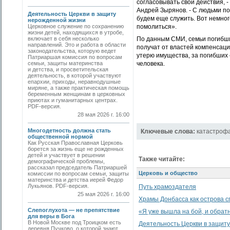
согласовывать свои действия, 
Андрей Зырянов. - С людьми по
Деятельность Церкви в защиту
будем еще служить. Вот немного
нерожденной жизни
Церковное служение по сохранению
помолиться».
жизни детей, находящихся в утробе,
включает в себя несколько
По данным СМИ, семьи погибши
направлений. Это и работа в области
получат от властей компенсаци
законодательства, которую ведет
утерю имущества, за погибших –
Патриаршая комиссия по вопросам
семьи, защиты материнства
человека.
и детства, и просветительская
деятельность, в которой участвуют
епархии, приходы, неравнодушные
миряне, а также практическая помощь
беременным женщинам в церковных
приютах и гуманитарных центрах.
PDF-версия.
28 мая 2026 г. 16:00
Многодетность должна стать
Ключевые слова:
катастроф
общественной нормой
Как Русская Православная Церковь
борется за жизнь еще не рожденных
детей и участвует в решении
Также читайте:
демографической проблемы,
рассказал председатель Патриаршей
Церковь и общество
комиссии по вопросам семьи, защиты
материнства и детства иерей Федор
Лукьянов. PDF-версия.
Путь храмоздателя
25 мая 2026 г. 16:00
Храмы Донбасса как острова с
Слепоглухота — не препятствие
«Я уже вышла на бой, и обратн
для веры в Бога
В Новой Москве под Троицком есть
Деятельность Церкви в защит
деревня Пучково, о которой знают