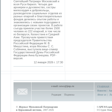
Святейший Патриарх Московский и
всея Руси Кирилл. Четыре дня
архиереи и духовенство, сестры
милосердия и добровольцы,
руководители социальных отделов из
разных епархий и благотворительных
фондов делились опытом работы и
знакомились с новыми подходами в
организации своих проектов. В работе
съезда приняли участие более 1500
человек из 222 епархий, в том числе
из Беларуси, Казахстана и Средней
Азии. Прозвучали приветствия
председателя Правительства
Российской Федерации М. В.
Мишустина, мэра Москвы С. С.
Собянина, выступила вице-спикер
Государственной Думы Российской
Федерации Анна Кузнецова. PDF-
версия.
12 января 2026 г. 17:30
e-mail:
news@jmp.ru
ГЛАВНАЯ
|
Новости
|
Ан
Редакция
Подписка
About us
|
Ли
©
Журнал Московской Патриархии
©
АРЕФА-це
и Церковный вестник
, 2007-2026
©Студия Никол