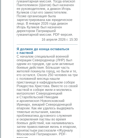
гуманитарная миссия. Тогда епископ
Пантелеимон (Шатов) был назначен
ее руководителем, а диакон Игорь
Куликов стал его заместителем.
Позже организация была
зарегистрирована как юридическое
лицо. В январе 2026 года диакон
Игорь Куликов был назначен
директором Патриаршей
гуманитарной миссии. PDF-версия.
16 апреля 2026 г. 15:30
Я должен до конца оставаться
с паствой
С началом специальной военной
операции Северодонецк (ЛНР) был
одним из городов, где шли активные
боевые действия. Бо́льшая часть
жителей покинула город, но были и те,
кто остался. Около 250 человек на три
с половиной месяца нашли
пристанище в кафедральном соборе
Рождества Христова. Вместе со своей
паствой в соборе жили и молились
митрополит Северодонецкий
и Старобельский Никодим
и архиепископ Новопсковский
Иринарх, викарий Северодонецкой
епархии. Как им удалось выдержать
тяжелые испытания, какова
проблематика духовного служения
и окормления паствы во время
боевых действий, как налаживалась
затем православная жизнь в епархии,
архипастыри рассказали «Журналу
Московской Патриархии». PDF-
версия.