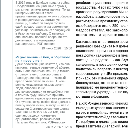
В 2014 году в Донбасс пришла война.
реабилитации и возвращения в
Предприятия, социальные службы,
государства. И вот их голос н
магазины, аптеки закрывались. Тогда
правового регулирования Миню
центрами спасения стали
православные храмы — они собирали
разработала законопроект по 
и распределяли гуманитарную
рассмотрение президенту стра
помощь, снабжали людей горячей
освобождается около 250 тыс. 
едой, предоставляли им временное
убежище, занимались их эвакуацией
Федоров ответил, что законопр
в безопасные районы. С началом
окончательном варианте пока 
специальной военной операции эта
деятельность многократно
Как известно в настоящее врем
расширилась. PDF-версия.
решению Президента РФ должн
19 июня 2026 г. 15:30
положение тюремных священник
пока допуск священников в пен
«Я уже вышла на бой, и обратного
посещение родственников. Адм
пути просто нет»
Даже если женщине кажется, что она
священнику в посещении осужд
приняла твердое решение об аборте,
подготовили поправки в некото
есть шанс все изменить. Еще можно
корреспонденту «ЦВ» председа
отговорить ее от рокового шага.
Равнодушие общества — главный
Иринарх, эти изменения опред
враг в этой битве за жизнь. Очень
богослужения, которые можно 
ценно, когда рядом оказываются
(например, ее продолжительно
люди, способные не
дистанцироваться от неудобных тем,
территорию учреждения, не под
а помочь будущей маме принять
юстиции в феврале.
единственно верное для нее решение.
О случаях, когда выбор был сделан в
На XIX Рождественских чтения
пользу новой жизни, а когда — нет, о
ежегодных курсов повышения к
создании благотворительного фонда
«Женщины за жизнь» и о том, что
на это и первой ласточкой в 
сделано за десятилетие его
просветительской деятельност
существования, рассказывает
Петербурге и длился две недел
Наталья Москвитина. PDF-версия.
представители 20 епархий. Ру
1 июня 2026 г. 12:00