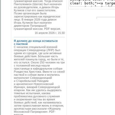
гуманитарная миссия. Тогда епископ
Пантелеимон (Шатов) был назначен
ее руководителем, а диакон Игорь
Куликов стал его заместителем.
Позже организация была
зарегистрирована как юридическое
лицо. В январе 2026 года диакон
Игорь Куликов был назначен
директором Патриаршей
гуманитарной миссии. PDF-версия.
16 апреля 2026 г. 15:30
Я должен до конца оставаться
с паствой
С началом специальной военной
операции Северодонецк (ЛНР) был
одним из городов, где шли активные
боевые действия. Бо́льшая часть
жителей покинула город, но были и те,
кто остался. Около 250 человек на три
с половиной месяца нашли
пристанище в кафедральном соборе
Рождества Христова. Вместе со своей
паствой в соборе жили и молились
митрополит Северодонецкий
и Старобельский Никодим
и архиепископ Новопсковский
Иринарх, викарий Северодонецкой
епархии. Как им удалось выдержать
тяжелые испытания, какова
проблематика духовного служения
и окормления паствы во время
боевых действий, как налаживалась
затем православная жизнь в епархии,
архипастыри рассказали «Журналу
Московской Патриархии». PDF-
версия.