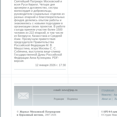
Святейший Патриарх Московский и
всея Руси Кирилл. Четыре дня
архиереи и духовенство, сестры
милосердия и добровольцы,
руководители социальных отделов из
разных епархий и благотворительных
фондов делились опытом работы и
знакомились с новыми подходами в
организации своих проектов. В работе
съезда приняли участие более 1500
человек из 222 епархий, в том числе
из Беларуси, Казахстана и Средней
Азии. Прозвучали приветствия
председателя Правительства
Российской Федерации М. В.
Мишустина, мэра Москвы С. С.
Собянина, выступила вице-спикер
Государственной Думы Российской
Федерации Анна Кузнецова. PDF-
версия.
12 января 2026 г. 17:30
e-mail:
news@jmp.ru
ГЛАВНАЯ
|
Новости
|
Ан
Редакция
Подписка
About us
|
Ли
©
Журнал Московской Патриархии
©
АРЕФА-це
и Церковный вестник
, 2007-2026
©Студия Никол