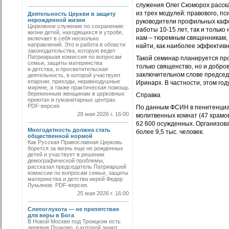
служения Олег Скоморох расска
из трех модулей: правового, пс
Деятельность Церкви в защиту
нерожденной жизни
руководители профильных кафе
Церковное служение по сохранению
работы 10-15 лет, так и тольк
жизни детей, находящихся в утробе,
нам – тюремным священникам, 
включает в себя несколько
направлений. Это и работа в области
найти, как наиболее эффективн
законодательства, которую ведет
Патриаршая комиссия по вопросам
Такой семинар планируется пров
семьи, защиты материнства
только священство, но и добро
и детства, и просветительская
заключительном слове председ
деятельность, в которой участвуют
епархии, приходы, неравнодушные
Иринарх. В частности, этом год
миряне, а также практическая помощь
беременным женщинам в церковных
Справка
приютах и гуманитарных центрах.
PDF-версия.
По данным ФСИН в пенитенциар
28 мая 2026 г. 16:00
молитвенных комнат (47 храмо
62 600 осужденных. Организова
Многодетность должна стать
более 9,5 тыс. человек.
общественной нормой
Как Русская Православная Церковь
борется за жизнь еще не рожденных
детей и участвует в решении
демографической проблемы,
рассказал председатель Патриаршей
комиссии по вопросам семьи, защиты
материнства и детства иерей Федор
Лукьянов. PDF-версия.
25 мая 2026 г. 16:00
Слепоглухота — не препятствие
для веры в Бога
В Новой Москве под Троицком есть
деревня Пучково, о которой знают