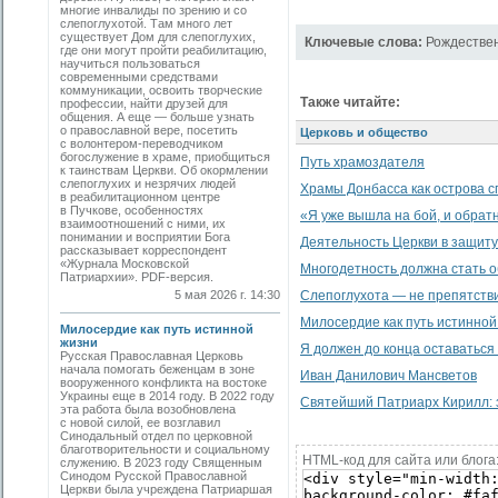
многие инвалиды по зрению и со
слепоглухотой. Там много лет
существует Дом для слепоглухих,
Ключевые слова:
Рождествен
где они могут пройти реабилитацию,
научиться пользоваться
современными средствами
коммуникации, освоить творческие
Также читайте:
профессии, найти друзей для
общения. А еще — больше узнать
о православной вере, посетить
Церковь и общество
с волонтером-переводчиком
богослужение в храме, приобщиться
Путь храмоздателя
к таинствам Церкви. Об окормлении
слепоглухих и незрячих людей
Храмы Донбасса как острова с
в реабилитационном центре
в Пучкове, особенностях
«Я уже вышла на бой, и обратн
взаимоотношений с ними, их
понимании и восприятии Бога
Деятельность Церкви в защит
рассказывает корреспондент
«Журнала Московской
Многодетность должна стать 
Патриархии». PDF-версия.
5 мая 2026 г. 14:30
Слепоглухота — не препятстви
Милосердие как путь истинной
Милосердие как путь истинной
жизни
Я должен до конца оставаться 
Русская Православная Церковь
начала помогать беженцам в зоне
Иван Данилович Мансветов
вооруженного конфликта на востоке
Украины еще в 2014 году. В 2022 году
Святейший Патриарх Кирилл: 
эта работа была возобновлена
с новой силой, ее возглавил
Синодальный отдел по церковной
благотворительности и социальному
HTML-код для сайта или блога
служению. В 2023 году Священным
Синодом Русской Православной
Церкви была учреждена Патриаршая