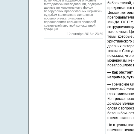
источников и подробное описание
библеистикой, 
методологии исследования, содержит
данные по колокольному фонду
продолжается и
белорусских православных церквей и
Церкви, которы
судьбам колоколов в лихолетья
преподаватели
прошлого века, знакомит с
персоналиями сельских звонарей –
МинДА, ПСТГУ, 
хранителей местной колокольной
сотрудничающих
традиции.
того, о чем в 
12 октября 2016 г. 23:59
темы, которые 
христианского 
древних литера
текста в Септу
показала, что 
модернизм, не 
позапрошлого в
— Как обстоят 
например, пут
— Греческие би
известный греч
глава миссионе
Конгрессе прав
докладе Веллас
слова с вопрос
безошибочность
отсчет становл
Но в целом, ка
герменевтическ