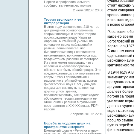
существовавших
Церкви и профессионального
стоят находки у
сообщества ученых-историков.
стала совершен
2 июля 2020 г. 23:00
зрения многие 
Теория эволюции и ее
или стопятидес
интерпретация
в новое староо
В этом году исполнилось 210 лет со
дня рождения основоположника
Революция обор
теории эволюции и автора теории
какое-то время
происхождения видов Чарльза
Дарвина. Английский ученый на
богословский и
основании своих наблюдений и
Карташев (1875
размышлений полагал, что
С именем еписк
биологические виды не являются
неизменными, но изменяются под
единственный 
воздействием различных факторов.
церковно-научн
Из этого может следовать, что у
критического т
человека и человекообразных
обезьян мог быть общий предок. Это
В 1944 году А.
предположение до сих пор вызывает
споры. Чтобы приблизиться к
знаменитую акт
раскрытию этой проблемы, доктор
предлагалось н
философский наук Олег Давыдов
аргументирован
предлагает взглянуть на нее под
другим углом зрения,
довлеет более 
проанализировать, как происходило
погоня за пошл
обсуждение теории эволюции и ее
умаление веры 
отношения к религии в публичном
пространстве в XIX–ХХ веках. PDF-
древних чудес п
версия.
ведет к атеизм
7 апреля 2019 г. 22:16
церковных наук
прошло свыше п
Борьба за людские души на
нужно перейти 
пространстве интернета
филологическог
Ежегодный форум «Религия и мир»,