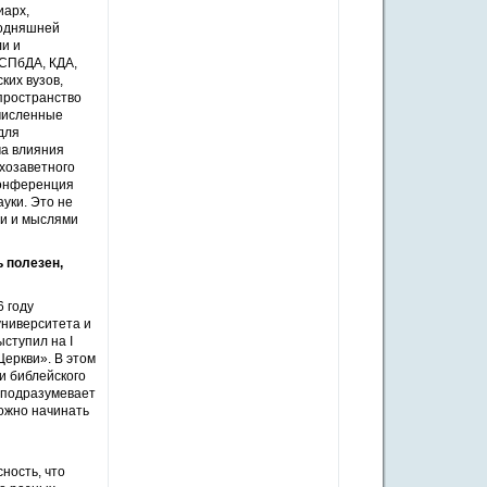
иарх,
годняшней
ли и
СПбДА, КДА,
ких вузов,
 пространство
очисленные
для
ма влияния
хозаветного
 конференция
ауки. Это не
ми и мыслями
ь полезен,
6 году
университета и
ступил на I
Церкви». В этом
и библейского
е подразумевает
можно начинать
ность, что