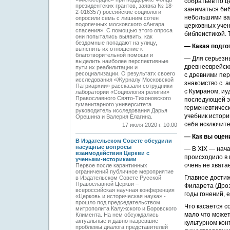
собратьев по ц
президентских грантов, заявка № 18-
заниматься биб
2-016357) российские социологи
небольшими вар
опросили семь с лишним сотен
подопечных московского «Ангара
церковных уче
спасения». С помощью этого опроса
библеистикой. 
они попытались выявить, как
бездомные попадают на улицу,
— Какая подго
выяснить их отношение к
благотворительной помощи и
— Для серьезны
выделить наиболее перспективные
древнееврейско
пути их реабилитации и
ресоциализации. О результатх своего
с древними пер
исследования «Журналу Московской
знакомство с а
Патриархии» рассказали сотрудники
с Кумраном, иу
лаборатории «Социология религии»
Православного Свято-Тихоновского
последующей э
гуманитарного университета
герменевтическ
руководитель исследования Дарья
учебник истори
Орешина и Валерия Елагина.
себя исключите
17 июля 2020 г. 10:00
— Как вы оцен
В Издательском Совете обсудили
насущные вопросы
— В XIX — нача
взаимодействия Церкви с
происходило в 
учеными-историками
очень не хватае
Первое после карантинных
ограничений публичное мероприятие
Главное дости
в Издательском Совете Русской
Православной Церкви –
Филарета (Дроз
всероссийская научная конференция
годы гонений, 
«Церковь и историческая наука» -
прошло под председательством
Что касается с
митрополита Калужского и Боровского
мало что может
Климента. На нем обсуждались
актуальные и давно назревшие
культурном кон
проблемы диалога представителей