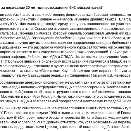
 за последние 20 лет для возрождения библейской науки?
ия советской власти стали постепенно формироваться базовые предпосылки
рковной библеистики. Главное — началось изучение древних языков. Благод
инету Ю.А. Шичалина в церковную среду вернулось полноценное, на универси
реческого и латыни. Серьезное изучение древнееврейского и арамейского на
аслуга отца Леонида Грилихеса, который сначала организовал Библейский ка
библеистики МДА. Возрождение библейской науки началось с той области, ко
 развита лучше других: основное научное направление кафедры библеистик
е документах, — это разработка углубленного курса святоотеческой экзегетики
ирокого контекста всех современных библейских исследований. Сейчас учен
авляют кафедры библеистики МДА и СПбДА. Целая школа по изучению Апока
СТГУ. Большое внимание библейским исследованиям уделяется в МинДА; ее п
ал основателем единственного в русскоязычном постсоветском пространстве 
блеистике — альманаха «Скрижали». Крупнейшим центром церковной науки с
 энциклопедия» (заведующий редакцией Священного Писания К.В. Неклюдов)
формирование церковной библеистики не может идти в отрыве от светских на
 1980-е годы началось сотрудничество ЛДА с профессором А.А. Алексеевым и
ледователей (недавно об этом сотрудничестве с теплотой вспоминал тогдашн
Московский и всея Руси Кирилл). Ныне, как я понимаю, это сотрудничество 
 уже между СПбДА и возглавляемой профессором Алексеевым кафедрой библе
ейший центр семитологии и гебраистики сложился в Институте восточных кул
У. После того как в середине 1990-х годов я возглавил инициированный Росс
еством (РБО) проект нового русского перевода Ветхого Завета, участниками
стали мои коллеги по РГГУ. Должен отметить, что, хотя новозаветные перев
тикованы представителями Церкви, выполненный нами перевод Ветхого Заве