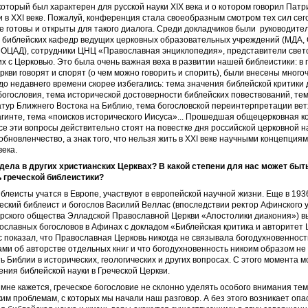
который был характерен для русской науки XIX века и о котором говорил Патр
 в XXI веке. Пожалуй, конференция стала своеобразным смотром тех сил се
е готовы и открыты для такого диалога. Среди докладчиков были руководите
 библейских кафедр ведущих церковных образовательных учреждений (МДА, 
ОЦАД), сотрудники ЦНЦ «Православная энциклопедия», представители светс
 с Церковью. Это была очень важная веха в развитии нашей библеистики: в
Церкви говорят и спорят (о чем можно говорить и спорить), были внесены мног
до недавнего времени скорее избегались: тема значения библейской критики 
богословия, тема исторической достоверности библейских повествований, те
тур Ближнего Востока на Библию, тема богословской переинтерпретации вет
агинте, тема «поисков исторического Иисуса»... Прошедшая общецерковная
все эти вопросы действительно стоят на повестке дня российской церковной н
обновленчество, а знак того, что нельзя жить в XXI веке научными концепция
ека.
дела в других хрис­тианских Церквах? В какой степени для нас может быт
ь греческой библеистики?
блеисты учатся в Европе, участвуют в европейской научной жизни. Еще в 193
еский библеист и богослов Василий Веллас (впоследствии ректор Афинского 
рского общества Элладской Православной Церкви «Апостолики диакония») вы
ославных богословов в Афинах с докладом «Библейская критика и авторитет 
 показал, что Православная Церковь никогда не связывала богодухновенност
ами об авторстве отдельных книг и что богодухновенность никоим образом н
 Библии в исторических, геологических и других вопросах. С этого момента 
ения библейской науки в Греческой Церкви.
к мне кажется, греческое богословие не склонно уделять особого внимания тем
им проблемам, с которых мы начали наш разговор. А без этого возникает опас