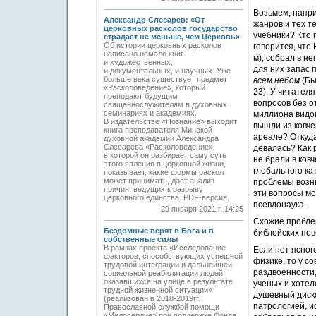
Возьмем, напри
Александр Слесарев: «От
жанров и тех т
церковных расколов государство
учебники? Кто 
страдает не меньше, чем Церковь»
Об истории церковных расколов
говорится, что
написано немало книг —
м), собрал в не
и художественных,
для них запас 
и документальных, и научных. Уже
больше века существует предмет
всем небом
(Бы
«Расколоведение», который
23). У читателя
преподают будущим
вопросов без о
священнослужителям в духовных
семинариях и академиях.
миллиона видов
В издательстве «Познание» выходит
вышли из ковче
книга преподавателя Минской
ареале? Откуда
духовной академии Александра
Слесарева «Расколоведение»,
девалась? Как 
в которой он разбирает саму суть
не брали в ков
этого явления в церковной жизни,
глобального ка
показывает, какие формы раскол
может принимать, дает анализ
проблемы возни
причин, ведущих к разрыву
эти вопросы мо
церковного единства. PDF-версия.
псевдонаука.
29 января 2021 г. 14:25
Схожие проблем
Бездомные верят в Бога и в
библейских пов
собственные силы
В рамках проекта «Исследование
Если нет ясног
факторов, способствующих успешной
физике, то у с
трудовой интеграции и дальнейшей
раздвоенности,
социальной реабилитации людей,
оказавшихся на улице в результате
ученых и хотел
трудной жизненной ситуации»
душевный диско
(реализован в 2018-2019гг.
патрологией, и
Православной службой помощи
«Милосердие» при поддержке Фонда