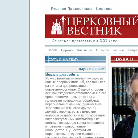
ЖМП
Церковь
Аналитика
Новости
Анонсы
Общес
наука и религия
Мораль для робота
Искусственный интеллект — одно из
самых спорных явлений, связанных с
развитием цифровизации в
современном мире. С одной стороны,
все мы ежедневно сталкиваемся с его
проявлениями — смартфоны и
голосовые помощники, обработка
персональных данных, диагностика
заболеваний и многое другое. С
другой стороны, есть этические
вопросы разработки и использования
интеллектуальных компьютерных
систем, которые до конца не решены
и тревожат православное
сообщество. Существуют ли
перспективы создания машинного
разума в обозримом будущем, какие