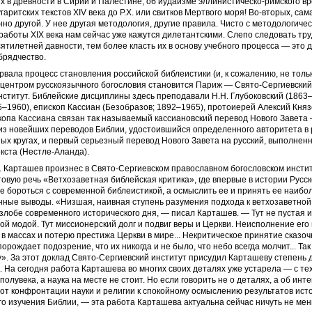
 в древности в Сирии и Палестине, об иудаизме эллинистическо-римского вр
гаритских текстов XIV века до Р.Х. или свитков Мертвого моря! Во-вторых, сама
но другой. У нее другая методология, другие правила. Чисто с методологичес
работы XIX века нам сейчас уже кажутся дилетантскими. Слепо следовать тр
ятилетней давности, тем более класть их в основу учебного процесса — это д
брядчество.
вала процесс становления российской библеистики (и, к сожалению, не тольк
 центром русскоязычного богословия становится Париж — Свято-Сергиевски
нститут. Библейские дисциплины здесь преподавали Н.Н. Глубоковский (1863–1
–1960), епископ Кассиан (Безобразов; 1892–1965), протоиерей Алексий Княз
опа Кассиана связан так называемый кассиановский перевод Нового Завета
из новейших переводов Библии, удостоившийся определенного авторитета в 
ых кругах, и первый серьезный перевод Нового Завета на русский, выполнен
екста (Нестле-Аланда).
В. Карташев произнес в Свято-Сергиевском православном богословском инсти
овую речь «Ветхозаветная библейская критика», где впервые в истории Русс
е бороться с современной библеистикой, а осмыслить ее и принять ее наибо
ные выводы. «Низшая, наивная ступень разумения подхода к ветхозаветной
злобе современного исторического дня, — писал Карташев. — Тут не пустая 
ой модой. Тут миссионерский долг и подвиг веры и Церкви. Неисполнение его 
в массах и потерю престижа Церкви в мире... Некритическое принятие сказо
орождает подозрение, что их никогда и не было, что небо всегда молчит... Та
у». За этот доклад Свято-Сергиевский институт присудил Карташеву степень 
. На сегодня работа Карташева во многих своих деталях уже устарела — с те
олувека, а наука на месте не стоит. Но если говорить не о деталях, а об инт
от конфронтации науки и религии к спокойному осмыслению результатов ист
о изучения Библии, — эта работа Карташева актуальна сейчас ничуть не мен