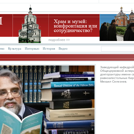
тво
Культура
Интервью
История
Видео
Заведующий кафедрой
Общецерковной аспир
докторантуры имени с
равноапостольных Ки
Михаил Селезнев.