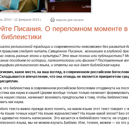
 2014 / 12 февраля 2014 г.
версия для печати
йте Писания. О переломном моменте в
 библеистики
диалог религиозной традиции и современности невозможен без развития б
им правилам следует читать Священное Писание, возникшее в глубокой др
ас сквозь разные эпохи и культуры? Это язык поэзии или публицистики? 
ание пособием по истории, палеонтологии или физике? Поставленные воп
ецифики религиозного языка, и ответы на них дает библейская наука.
гиевич, какое место, на ваш взгляд, в современном российском богослов
Складывается впечатление, что она отнюдь не является приоритетом сре
дисциплин.
м, что библеистика в современном российском богословии отодвинута на посл
истика как наука в нашей Церкви вообще только-только начинает формировать
 на наших глазах, начинают возникать предпосылки к тому, чтобы библеистика
вать как наука.
бого текста важно прежде всего понять, на каком языке этот текст говорит с 
На языке точных наук? На языке журналистики? На языке какой эпохи? Без от
 адекватно понять написанное. Это касается и библейского текста: не отдав 
гиозного языка, мы не можем изучать Библию. Или, точнее, можем — но это 