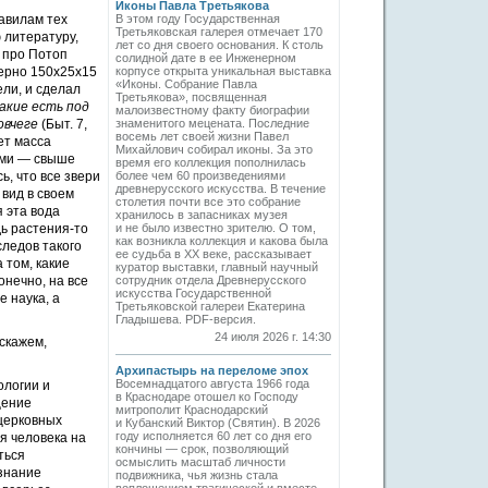
Иконы Павла Третьякова
равилам тех
В этом году Государственная
Третьяковская галерея отмечает 170
 литературу,
лет со дня своего основания. К столь
е про Потоп
солидной дате в ее Инженерном
мерно 150х25х15
корпусе открыта уникальная выставка
«Иконы. Собрание Павла
ели, и сделал
Третьякова», посвященная
какие есть под
малоизвестному факту биографии
овчеге
(Быт. 7,
знаменитого мецената. Последние
восемь лет своей жизни Павел
нет масса
Михайлович собирал иконы. За это
мыми — свыше
время его коллекция пополнилась
ь, что все звери
более чем 60 произведениями
древнерусского искусства. В течение
 вид в своем
столетия почти все это собрание
я эта вода
хранилось в запасниках музея
дь растения-то
и не было известно зрителю. О том,
как возникла коллекция и какова была
следов такого
ее судьба в ХХ веке, рассказывает
 том, какие
куратор выставки, главный научный
онечно, на все
сотрудник отдела Древнерусского
искусства Государственной
е наука, а
Третьяковской галереи Екатерина
Гладышева. PDF-версия.
24 июля 2026 г. 14:30
скажем,
Архипастырь на переломе эпох
Восемнадцатого августа 1966 года
ологии и
в Краснодаре отошел ко Господу
щение
митрополит Краснодарский
 церковных
и Кубанский Виктор (Святин). В 2026
году исполняется 60 лет со дня его
я человека на
кончины — срок, позволяющий
ться
осмыслить масштаб личности
изнание
подвижника, чья жизнь стала