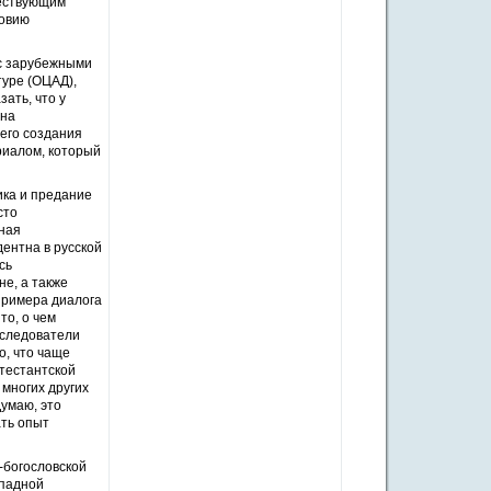
ществующим
ловию
 с зарубежными
уре (ОЦАД),
ать, что у
 на
оего создания
риалом, который
ка и предание
сто
вная
ентна в русской
сь
е, а также
примера диалога
то, о чем
сследователи
о, что чаще
отестантской
 многих других
умаю, это
ать опыт
-богословской
ападной