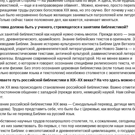
еху, с другой стороны — на уважение собратьев по вере. А здесь, если будешь
леистикой, — еще и в неправоверии обвинят... Можно, конечно, просто переп
иациями труды русских богословов XIX века, но это скучно. Вот почему у нас 
ных было несравненно больше желающих заниматься патрологией или литург
Только сейчас такое положение дел, как кажется, начинает меняться.
товка должна быть у ученого, стремящегося к занятиям библеистикой?
х занятий библеистикой как наукой нужно очень многое. Прежде всего — зна
го, древнегреческого, арамейского. Знание библейских текстов в оригинале. 
еводами Библии. Знание историко-культурного контекста Библии (для Ветхог
ккадской, угаритской, древнеегипетской литературами; для Нового Завета — 
деоэллинистическими текстами, античной культурой, раввинистической литер
кзегезы. Владение современной научной литературой. Но не менее важен и
ий аспект, о котором я говорил: осознание специфики религиозного текста, ч
и или физики. Без этого осознания церковная библеистика (если только она н
льно вопросами языка и текстологии) неизбежно столкнется с экзегетическим
иваете путь российской библеистики в XIX–XX веках? На что здесь можно 
ле ХХ века происходило становление российской библеистики. Важно отметит
постоянном общении с западной (прежде всего, немецкой) наукой. Нам сейчас
т.
жение российской библеистики XIX века — Синодальный перевод, детище ми
дова). Трудно представить себе, что было бы с Церковью, как вообще могла б
если бы не перевод Библии на русский язык.
обственно научных трудов позапрошлого столетия, то, к сожалению, сегодня
 из них заимствовать. Во-первых, с тех пор неизмеримо возросли наши знани
тексте Библии: о месопотамской и древнеегипетской цивилизациях, о государс