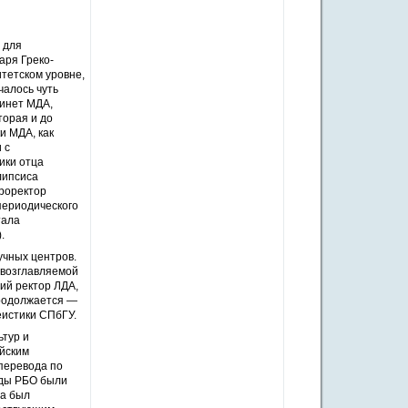
 для
аря Греко-
тетском уровне,
чалось чуть
бинет МДА,
торая и до
и МДА, как
 с
ики отца
липсиса
роректор
периодического
тала
.
учных центров.
 возглавляемой
ий ректор ЛДА,
продолжается —
истики СПбГУ.
ьтур и
ийским
 перевода по
оды РБО были
та был