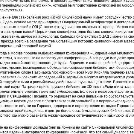
лне положительно (например, в проекте документа «Отношение Церкви к су
переводам библейских книг», который был подготовлен комиссией по богос
рисутствия).
чение для становления российской библейской науки имеет сотрудничество
и. Здесь особое место принадлежит Общецерковной аспирантуре и докторант
ее тесных связей с ОВЦС такое сотрудничество налаживать проще. Можно сказ
го заведения нашей Церкви своя специфика: одно больше специализируется
 экзегетике, другое на археологии. Кафедра библеистики ОЦАД с момента св
 прежде всего на овладение тем богатейшим историко-филологическим мате
современной западной наукой.
 года в Москве прошла общецерковная конференция «Современная библеисти
е темы, вынесенные на повестку дня конференции, были редки или даже про
 для российского церковного дискурса. Впрочем, и сама по себе общецерко
акого уровня, посвященная обсуждению современной библеистики, беспрецед
тупительном слове Патриарха Московского и всея Руси Кирилла подчеркивала
развития библейских исследований в Церкви на высоком академическом уровн
й с зарубежными и российскими учебными и научными центрами. В качестве 
етской науки Патриарх привел русских библеистов XIX века: «Если вчитаться в 
мечательные ученые, такие как Глубоковский, Болотов и некоторые другие и
рии и Священного Писания, то обращает на себя внимание то обстоятельств
дились в некоем диалоге с представителями западной и в первую очередь пр
остоянные ссылки на Гарнака, поддержка и опровержение взглядов Гарнака и
ледователей находились в центре богословской мысли русских библеистов. Д
 того, как нужно развивать международное сотрудничество и как нужно изуч
е на конференции доклады (они выложены на сайте Синодальной библейско
вится издание материалов конференции) показали, что тот самый диалог с з