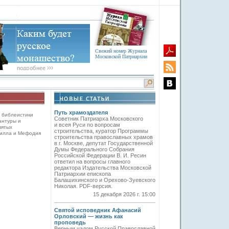
Свежий номер Журнала
Московской Патриархии
Путь храмоздателя
 библеистики
Советник Патриарха Московского
антуры и
и всея Руси по вопросам
вятых
строительства, куратор Программы
рилла и Мефодия
строительства православных храмов
в г. Москве, депутат Государственной
Думы Федерального Собрания
Российской Федерации В. И. Ресин
ответил на вопросы главного
редактора Издательства Московской
Патриархии епископа
Балашихинского и Орехово-Зуевского
Николая. PDF-версия.
15 декабря 2026 г. 15:00
Святой исповедник Афанасий
Орловский — жизнь как
проповедь
Верным чадом Русской Православной