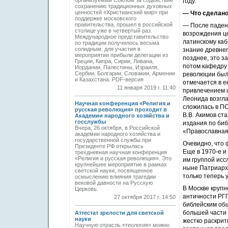
организуемый Со­юзом за содействие
году.
сохранению традиционных духовных
ценностей «Христианский мир» при
— Что сделано
поддержке московского
правительства, прошел в российской
— После паден
столице уже в четвертый раз.
возрождения це
Международное представительство
латинскому каб
по традиции получилось весьма
солидным: для участия в
знание древнег
мероприятии прибыли делегации из
позднее, это з
Греции, Кипра, Сирии, Ливана,
потом кафедру 
Иордании, Палестины, Израиля,
Сербии, Болгарии, Словакии, Армении
революции была
и Казахстана. PDF-версия
отмечается в е
11 января 2019 г. 11:40
привлечением ш
Леонида возгл
Научная конференция «Религия и
сложилась в П
русская революция» проходит в
В.В. Акимов ст
Академии народного хозяйства и
госслужбы
издания по би
Вчера, 26 октября, в Российской
«Православная
академии народного хозяйства и
государственной службы при
Очевидно, что 
Президенте РФ открылась
Еще в 1970-е и
трехдневная научная конференция
«Религия и русская революция». Это
им группой исс
крупнейшее мероприятие в рамках
ныне Патриарх 
светской науки, посвященное
только теперь
осмыслению влияния трагедии
вековой давности на Русскую
В Москве крупн
Церковь.
античности РГГ
27 октября 2017 г. 14:50
библейским общ
большей части 
Аттестат зрелости для светской
науки
жестко раскри
Научную отрасль «теология» можно