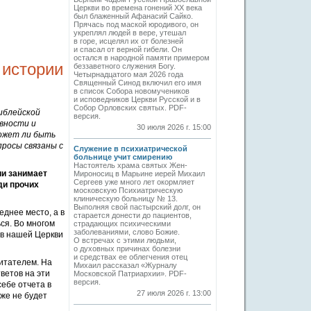
Церкви во времена гонений XX века
был блаженный Афанасий Сайко.
Прячась под маской юродивого, он
укреплял людей в вере, утешал
в горе, исцелял их от болезней
и спасал от верной гибели. Он
остался в народной памяти примером
 истории
беззаветного служения Богу.
Четырнадцатого мая 2026 года
Священный Синод включил его имя
в список Собора новомучеников
и исповедников Церкви Русской и в
Собор Орловских святых. PDF-
иблейской
версия.
евности и
30 июля 2026 г. 15:00
Может ли быть
росы связаны с
Служение в психиатрической
больнице учит смирению
Настоятель храма святых Жен-
ии занимает
Мироносиц в Марьине иерей Михаил
Сергеев уже много лет окормляет
ди прочих
московскую Психиатрическую
клиническую больницу № 13.
Выполняя свой пастырский долг, он
еднее место, а в
старается донести до пациентов,
ся. Во многом
страдающих психическими
заболеваниями, слово Божие.
 в нашей Церкви
О встречах с этими людьми,
о духовных причинах болезни
и средствах ее облегчения отец
читателем. На
Михаил рассказал «Журналу
ветов на эти
Московской Патриархии». PDF-
версия.
себе отчета в
27 июля 2026 г. 13:00
уже не будет