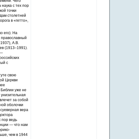
емени. Чего
 наука с тех пор
кой точки
удам столетней
орога в «гетто»,
о его). На
й православный
937), А.В.
ев (1913–1991).
 —
российских
ный с
туте свою
кой Церкви
лее
 Библии уже не
и унизительная
влечет за собой
чной оболочки
к суеверная вера
доктора
х пор ведь
енции — что нам
орико-
ьше, чем в 1944