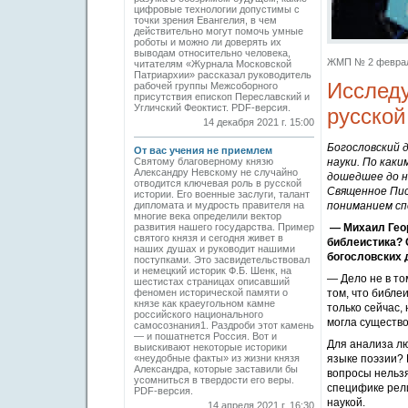
цифровые технологии допустимы с
точки зрения Евангелия, в чем
действительно могут помочь умные
роботы и можно ли доверять их
выводам относительно человека,
ЖМП № 2 февраль
читателям «Журнала Московской
Патриархии» рассказал руководитель
Исследу
рабочей группы Межсоборного
присутствия епископ Переславский и
Угличский Феоктист. PDF-версия.
русской
14 декабря 2021 г. 15:00
Богословский 
От вас учения не приемлем
Святому благоверному князю
науки. По как
Александру Невскому не случайно
дошедшее до н
отводится ключевая роль в русской
Священное Пис
истории. Его военные заслуги, талант
дипломата и мудрость правителя на
пониманием сп
многие века определили вектор
развития нашего государства. Пример
— Михаил Геор
святого князя и сегодня живет в
библеистика? 
наших душах и руководит нашими
богословских 
поступками. Это засвидетельствовал
и немец­кий историк Ф.Б. Шенк, на
— Дело не в то
шестистах страницах описавший
феномен исторической памяти о
том, что библе
князе как краеугольном камне
только сейчас,
российского национального
могла существо
самосознания1. Раздроби этот камень
— и пошатнется Россия. Вот и
Для анализа лю
выискивают некоторые историки
«неудобные факты» из жизни князя
языке поэзии? 
Александра, которые заставили бы
вопросы нельзя
усомниться в твердости его веры.
специфике рели
PDF-версия.
наукой.
14 апреля 2021 г. 16:30