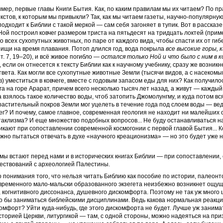
мер, первые главы Книги Бытия. Как, по каким правилам мы их читаем? По п
екстов, к которым мы привыкли? Так, как мы читаем газеты, научно-популярную
подходит к Библии с такой меркой — сам себя загоняет в тупик. Вот в рассказ
 Ной построил ковчег размером триста на пятьдесят на тридцать локтей (при
го всех сухопутных животных, по паре от каждого вида, чтобы спасти их от гиб
пищи на время плавания. Потоп длился год, вода покрыла
все высокие горы, 
т. 7, 19–20), и всё живое погибло —
остался только Ной и что было с ним в к
, если он отнесется к тексту Библии как к научному учебнику, сразу же возник
твета. Как могли все сухопутные животные Земли (тысячи видов, а с насеко
) уместиться в ковчеге, вместе с годовым запасом еды для них? Как получилос
га на горе Арарат, причем всего несколько тысяч лет назад, а живут — каждый
 взялось такое количество воды, чтоб затопить Джомолунгму, и куда потом вс
растительный покров Земли мог уцелеть в течение года под слоем воды — ве
чег? И почему, самое главное, современная геология не находит ни малейших 
таклизма? И еще множество подобных вопросов... Не буду останавливаться на
кают при сопоставлении современной космогонии с первой главой Бытия... К
жно пытаться отвечать в духе «научного креационизма» — но это будет уже н
ы встают перед нами и в исторических книгах Библии — при сопоставлении, 
ествований с археологией Палестины.
о понимания того, что нельзя читать Библию как пособие по истории, палеонт
овременного мало-мальски образованного экзегета неизбежно возникнет ощу
 когнитивного диссонанса, душевного дискомфорта. Поэтому не так уж много
о бы заниматься библейскими дисциплинами. Ведь какова нормальная реакци
мфорт? Уйти куда-нибудь, где этого дискомфорта не будет. Лучше уж занима
сторией Церкви, литургикой — там, с одной стороны, можно надеяться на пр