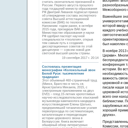
воспринят впо
считать окончательно признанной в
разнообразным 
России. Первого августа прошлого
года тогдашний министр образования
Межсоборного п
РФ Дмитрий Ливанов подписал приказ
об утверждении состава экспертного
Важнейшее зна
совета Высшей аттестационной
университетам
комиссии (ВАК) по теологии.
которой ввиду 
Напомним: годом ранее, в октябре
2015 года, президиум ВАК при
каждого учебно
Министерстве образования и науки
святоотеческой
РФ одобрил паспорт научной
ориентирована
специальности «теология», открыв
тем самым путь к созданию
был накоплен 
диссертационных советов по этой
дисциплине — совсем новой для
В ноябре 2013
светской высшей школы страны.
Церкви». Многи
19 сентября 2017 г. 20:14
беспрецедентны
конференция т
Состоялась презентация
истории. Во вс
монографии «Колокольный звон
Белой Руси: тысячелетние
необходимость 
традиции»
важность связе
Этот объемный 460-страничный труд
церковной и св
(Минск, Братство в честь св.
Архистратига Михаила, 2015, с
писали наши за
электронным приложением на двух
церковной исто
DVD) – плод 15-летних кропотливых
всего они нахо
научно-исследовательских изысканий
музыковеда-кампанолога кандидата
библеистики. П
искусствоведения Елены Шатько,
зарубежных исс
предпринявшей титанические усилия
хороший пример
первопроходца по систематизации,
каталогизации и периодизации
других».
истории церковного звона в
Белоруссии. Книга включает
Представленны
обширный обзор литературных
Комиссии, гото