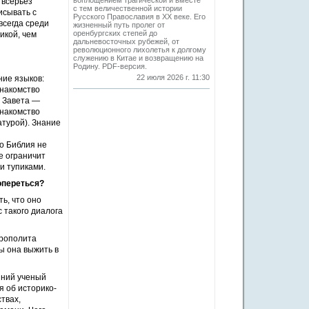
воплощением трагической и вместе
 всерьез
с тем величественной истории
исывать с
Русского Православия в XX веке. Его
всегда среди
жизненный путь пролег от
оренбургских степей до
икой, чем
дальневосточных рубежей, от
революционного лихолетья к долгому
служению в Китае и возвращению на
Родину. PDF-версия.
22 июля 2026 г. 11:30
ние языков:
Знакомство
о Завета —
знакомство
атурой). Знание
то Библия не
е ограничит
и тупиками.
опереться?
ь, что оно
 такого диалога
трополита
ы она выжить в
шний ученый
я об историко-
твах,