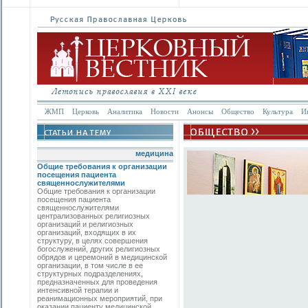
ЖМП
Церковь
Аналитика
Новости
Анонсы
Общество
Культура
И
медицина
Общие требования к организации
посещения пациента
священнослужителями
Общие требования к организации
посещения пациента
священнослужителями
централизованных религиозных
организаций и религиозных
организаций, входящих в их
структуру, в целях совершения
богослужений, других религиозных
обрядов и церемоний в медицинской
организации, в том числе в ее
структурных подразделениях,
предназначенных для проведения
интенсивной терапии и
реанимационных мероприятий, при
оказании пациенту медицинской