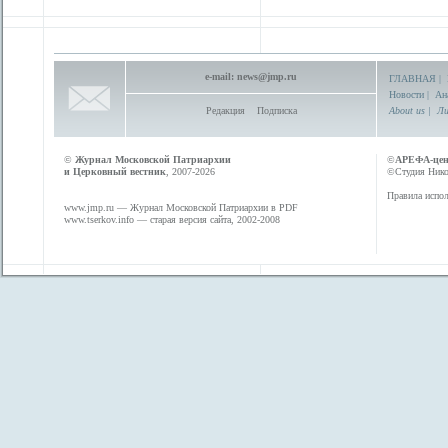
e-mail:
news@jmp.ru
ГЛАВНАЯ
|
Новости
|
Ан
Редакция
Подписка
About us
|
Ли
©
Журнал Московской Патриархии
©
АРЕФА-це
и Церковный вестник
, 2007-2026
©Студия Никол
Правила испол
www.jmp.ru
— Журнал Московской Патриархии в PDF
www.tserkov.info
— старая версия сайта, 2002-2008