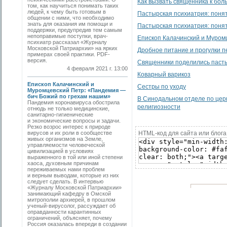
Как вызвать священника к бол
том, как научиться понимать таких
людей, к чему быть готовым в
Пастырская психиатрия: понят
общении с ними, что необходимо
знать для оказания им помощи и
Пастырская психиатрия: понят
поддержки, предупредив тем самым
непоправимые поступки, врач-
Епископ Калачинский и Муром
психиатр рассказал «Журналу
Московской Патриархии» на ярких
Дробное питание и прогулки 
примерах своей практики. PDF-
версия.
Священники поделились паст
4 февраля 2021 г. 13:00
Коварный варикоз
Епископ Калачинский и
Сестры по уходу
Муромцевский Петр: «Пандемия —
бич Божий по грехам нашим»
В Синодальном отделе по цер
Пандемия коронавируса обострила
религиозности
отнюдь не только медицинские,
санитарно-гигиенические
и экономические вопросы и задачи.
Резко возрос интерес к природе
вирусов и их роли в сообществе
HTML-код для сайта или блога
живых организмов на Земле,
управляемости человеческой
цивилизацией в условиях
выраженного в той или иной степени
хаоса, духовным причинам
переживаемых нами проблем
и верным выводам, которые из них
следует сделать. В интервью
«Журналу Московской Патриархии»
занимающий кафедру в Омской
митрополии архиерей, в прошлом
ученый-вирусолог, рассуждает об
оправданности карантинных
ограничений, объясняет, почему
Россия оказалась впереди в создании