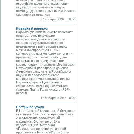
психиатрических заболеваний,
специфике духовного окормления
людей с этим диагнозом, видах
помощи душевнобольным и делились
случаями из практики.
27 января 2020 г. 18:50
Коварный варикоз
Варикозную болезнь часто называют
недугом, сопутствующим
цивилизации. Действительно ли
священнослужители особенно
подвержены этому заболеванию,
можно ли справиться с ним
консервативным методом лечения и
при каких симптомах необходимо
обращаться ко врачу? Об этом
корреспондент «Журнала Московской
Патриархии» расспросил доцента
Лечебного факультета Российского
научно-исследовательского
медицинского университета имени
Пирогова, врача Центральной
клинической больницы святителя
Алексия Павла Голосницкого. PDF-
версия
17 января 2020 г. 10:00
Сестры по уходу
В Центральной клинической больнице
святителя Алексия теперь появилось
2-е отделение паллиативной
медицины. В отличие от 1-го
отделения (см. материал
«Паллиативное решение вечной
проблемы» в № 2 за 2017 год), где