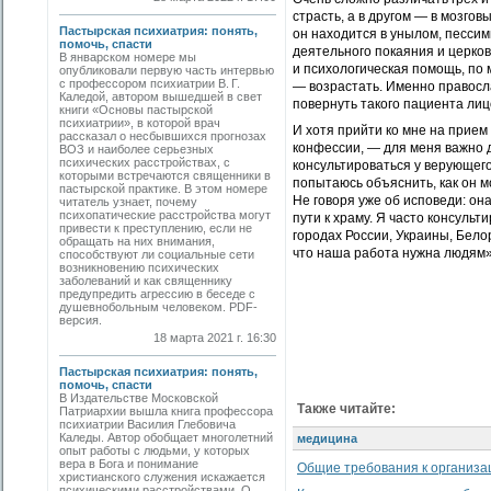
страсть, а в другом — в мозго
Пастырская психиатрия: понять,
он находится в унылом, пессим
помочь, спасти
деятельного покаяния и церко
В январском номере мы
и психологическая помощь, по
опубликовали первую часть интервью
с профессором психиатрии В. Г.
— возрастать. Именно правосл
Каледой, автором вышедшей в свет
повернуть такого пациента лиц
книги «Основы пастырской
психиатрии», в которой врач
И хотя прийти ко мне на прие
рассказал о несбывшихся прогнозах
конфессии, — для меня важно д
ВОЗ и наиболее серьезных
психических расстройствах, с
консультироваться у верующего
которыми встречаются священники в
попытаюсь объяснить, как он м
пастырской практике. В этом номере
Не говоря уже об исповеди: она
читатель узнает, почему
психопатические расстройства могут
пути к храму. Я часто консуль
привести к преступлению, если не
городах России, Украины, Бело
обращать на них внимания,
что наша работа нужна людям»
способствуют ли социальные сети
возникновению психических
заболеваний и как священнику
предупредить агрессию в беседе с
душевнобольным человеком. PDF-
версия.
18 марта 2021 г. 16:30
Пастырская психиатрия: понять,
помочь, спасти
В Издательстве Московской
Также читайте:
Патриархии вышла книга профессора
психиатрии Василия Глебовича
Каледы. Автор обобщает многолетний
медицина
опыт работы с людьми, у которых
вера в Бога и понимание
Общие требования к организ
христианского служения искажается
психическими расстройствами. О