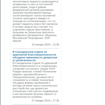
неизлечимые пациенты размещаются
независимо от места постоянной
регистрации, сюда в рамках
федеральной целевой программы
оказания паллиативной помощи
госпитализируют только москвичей.
Сколько приходится ожидать в
очереди на госпитализацию, что тут
делают пациенты вовсе без прописки
и почему медсестры считают это
отделение самым престижным, в
больнице на Ленинском проспекте
разбирался обозреватель «Журнала
Московской Патриархии». PDF-
версия
10 января 2020 г. 12:38
В Синодальном отделе по
церковной благотворительности
обсудили зависимость депрессии
от религиозности
В Синодальном отделе по церковной
благотворительности и социальному
служению состоялась секция XXVII
Рождественских чтений:«Попечение
Церкви о душевнобольных».
Священноначалие, духовенство и
специалисты в сфере психиатрии
обсудили формы проявления и
методы лечения такого психического
расстройства, как депрессия,
отношение к ней святых подвижников
и как протекание болезни зависит от
религиозности человека.
27 января 2019 г. 17:30