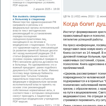
помощи в стационарных условиях.
PDF-версия.
2 апреля 2025 г. 18:00
Как вызвать священника
ЦВ № 11 (432) июнь 2010 / 11 июня 
к больному в стационар
Министерство здравоохранения РФ
Когда болит ду
направило в регионы и в
федеральные органы исполнительной
власти текст методических
Институт формирования христи
рекомендаций по установлению
православный врач и психолог,
порядка посещения
священнослужителями лиц,
пятилетие успешной работы.
находящихся на лечении в
медицинских стационарах. По сути
На пресс-конференции, посвящ
это «дорожная карта», описывающая
представил свою новую книгу 
(в развитие принятой больше десяти
Книга состоит из 14 лекций. В
лет назад нынешней редакции 19-й
статьи федерального закона «Об
духовной помощи больным, при
основах охраны здоровья граждан в
навязчивых состояний, страхи,
РФ») механизм допуска духовенства
психологии. Книга адресована 
в больницы. Но одновременно это и
важный прецедент: ранее подобного
проблематикой.
документа в России не было. Именно
поэтому вице-премьер Кабинета
«Церковь рассматривает психи
министров Татьяна Голикова
поврежденности человеческой 
параллельно поручила субъектам
подчеркивается и в принятых 
федерации и федеральным органам
исполнительной власти принять на
психических заболеваний явля
основе этих рекомендаций
грехом, с образом жизни, с нр
собственные нормативные акты, в
на пути к воцерковлению. Свет
соответствии с которыми священники
смогут приходить к пациентам в
медикаментозно. Не отрицая зн
конкретные медицинские учреждения.
стремимся переменить эту сит
PDF-версия.
28 марта 2022 г. 17:00
Очень сложно различать грех и