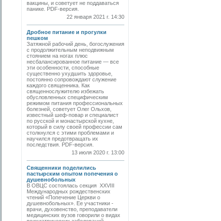
вакцины, и советует не поддаваться
панике. PDF-версия.
22 января 2021 г. 14:30
Дробное питание и прогулки
пешком
Затяжной рабочий день, богослужения
с продолжительным неподвижным
стоянием на ногах плюс
несбалансированное питание — все
эти особенности, способные
существенно ухудшить здоровье,
постоянно сопровождают служение
каждого священника. Как
священнослужителю избежать
обусловленных специфическим
режимом питания профессиональных
болезней, советует Олег Ольхов,
известный шеф-повар и специалист
по русской и монастырской кухне,
который в силу своей профессии сам
столкнулся с этими проблемами и
научился предотвращать их
последствия. PDF-версия.
13 июля 2020 г. 13:00
Священники поделились
пастырским опытом попечения о
душевнобольных
В ОВЦС состоялась секция XXVIII
Международных рождественских
чтений «Попечение Церкви о
душевнобольных». Ее участники -
врачи, духовенство, преподаватели
медицинских вузов говорили о видах