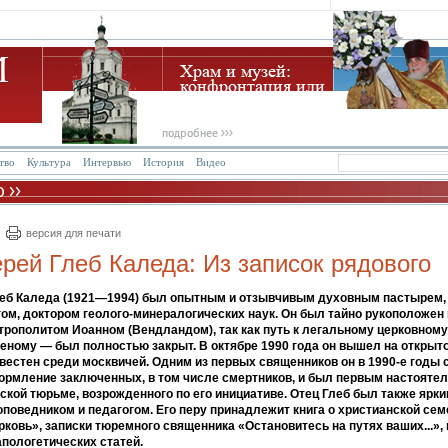
тво
Культура
Интервью
История
Видео
версия для печати
рей Глеб Каледа: Из записок рядового
леб Каледа (1921—1994) был опытным и отзывчивым духовным пастырем
ом, доктором геолого-минералогических наук. Он был тайно рукоположен
итрополитом Иоанном (Вендландом), так как путь к легальному церковном
еному — был полностью закрыт. В октябре 1990 года он вышел на открыт
звестен среди москвичей. Одним из первых священников он в 1990-е годы 
ормление заключенных, в том числе смертников, и был первым настояте
ской тюрьме, возрожденного по его инициативе. Отец Глеб был также ярк
оповедником и педагогом. Его перу принадлежит книга о христианской се
ковь», записки тюремного священника «Остановитесь на путях ваших...», 
апологетических статей.