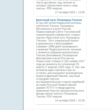
число духовных чад, многие из
которых причислены ныне к лику
святых. PDF-версия.
17 октября 2025 г. 13:00
Крестный путь Патриарха Тихона
В год 100-летия блаженной кончины
святителя Тихона, Патриарха
Московского и всея России,
Православный Свято-Тихоновский
гуманитарный университет открыл
портал «Крестный путь Патриарха
Тихона». Этот уникальный проект
в документах и фотографиях
отражает 2698 дней патриаршего
служения Первосвятителя, начиная
с момента избрания митрополита
Тихона (Беллавина) Патриархом
Московским и всея России на
Поместном Соборе 5 (18) ноября 1917
года до момента его упокоения 25
марта (7 апреля) 1925 года. О том, как
возникла идея портала и как он
устроен, рассказывает руководитель
проекта Дмитрий Павлов, научный
сотрудник Научно-
исследовательского отдела новейшей
истории Русской Православной
Церкви ПСТГУ и председатель
правления Научно-просветительского
фонда имени святого Патриарха
Тихона. PDF-версия.
14 октября 2025 г. 15:30