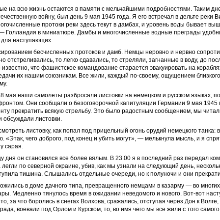
рые на всю жизнь остаются в памяти с мельчайшими подробностями. Таким дне
чественную войну, был день 9 мая 1945 года. Я его встречал в дельте реки 
ногочисленные протоки реки здесь текут в дамбах, и уровень воды бывает вы
 — Голландия в миниатюре. Дамбы и многочисленные водные преграды удоб
 для наступающих.
ированием бесчисленных протоков и дамб. Немцы неровно и нервно сопроти
но отстреливались, то легко сдавались, то стреляли, загнанные в воду, до по
 известно, что фашистское командование старается эвакуировать на корабля
едачи их нашим союзникам. Все жили, каждый по-своему, ощущением близкого
му.
8 мая наши самолеты разбросали листовки на немецком и русском языках, 
онтом. Они сообщали о безоговорочной капитуляции Германии 9 мая 1945 го
нту прекратить всякую стрельбу. Это было радостным сообщением, мы читал
 обсуждали листовки.
смотреть листовку, как попал под прицельный огонь орудий немецкого танка: 
. «Этак, чего доброго, под конец и убить могут», — мелькнула мысль, и я спр
у сарая.
цу дня он становился все более вялым. В 23.00 я в последний раз передал ко
 легли по северной окраине, убив, как мы узнали на следующий день, нескол
упила тишина. Слышались отдельные очереди, но к полуночи и они прекрати
ожились в доме дачного типа, превращенного немцами в казарму — во многих
ры. Медленно тянулось время в ожидании неведомого и нового. Вот-вот наст
о, за что боролись в снегах Волхова, сражались, отступая через Дон к Волге,
рада, воевали под Орлом и Курском, то, во имя чего мы все жили с того самог