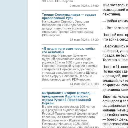
ХХ века. PDF-версия.
Мне хотелось с
2 июля 2026 г. 13:00
возвещавший о 
пехотинец.
Троице-Сергиева лавра — сердце
православной Руси
— Война кончил
На праздник Светлого Христова
Воскресения 1946 года после
— Вот за это с
двадцати шести лет поругания
открылась Троице-Сергиева лавра.
Часовой весь пр
PDF-версия.
что война сегод
18 мая 2026 г. 13:30
...Вернувшись 
«Я не для того взял посох, чтобы
офицеры, угоща
его оставить»
правда, не был
Александр Иванович Щукин —
будущий архиепископ Александр —
Толстого о шпа
родился 13 мая 1891 года в городе
Порхове Псковской губернии в семье
Часов в 11, по
смотрителя Порховского духовного
По наскоро сд
училища священника Иоанна Щукина
и лошадей, пос
и его супруги Елисаветы. В семье
было семеро детей. PDF-версия.
младший лейтен
14 мая 2026 г. 16:00
покриками Рама
дивизиона капи
Митрополит Питирим (Нечаев) —
председатель Издательского
Вдруг мы услы
отдела Русской Православной
офицеров и сол
Церкви
солдафонская б
В этом году исполнилось 100 лет со
дня рождения видного иерарха
колонны немецк
Русской Православной Церкви второй
них война конч
половины XX столетия митрополита
— боевой день,
Волоколамского и Юрьевского
Питирима (Нечаева; 1926–2003).
эксцессов фаши
Богослов, проповедник, специалист по