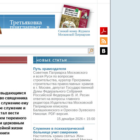
Свежий номер Журнала
Московской Патриархии
Путь храмоздателя
Советник Патриарха Московского
и всея Руси по вопросам
строительства, куратор Программы
строительства православных храмов
в г. Москве, депутат Государственной
Думы Федерального Собрания
, выдающимся
Российской Федерации В. И. Ресин
 во священника
ответил на вопросы главного
редактора Издательства Московской
у служению ему
Патриархии епископа
ое служение и
Балашихинского и Орехово-Зуевского
стал вести
Николая. PDF-версия.
лем тюремного
15 декабря 2026 г. 15:00
им церковным
мейной жизни
Служение в психиатрической
больнице учит смирению
книги
Настоятель храма святых Жен-
Мироносиц в Марьине иерей Михаил