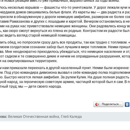
 и новых реакций вместо уже привычных, выработанных за годы войны.
ось несколько взрывов — фашисты что-то уничтожали. У дорог лежали кучи 
 чердаков домов свешивались белые флаги. Из кареты мы — два радиста и ра
ересели в обнаруженную у дороги немецкую амфибию, размером не более со
тавив Рамазанова и других с лошадьми и каретой. Вечером остановились в 
ьми на руках нас приветствовали немецкие женщины. Они радовались концу в
, как скоро смогут вернуться из плена их родные. Контрастом их радости бы
ас видеть взгляд старой немецкой помещицы.
вить обед, но попросили сразу дать все продукты, так как трудно с топливом.
В моем солдатском сознании забор был лучшим в мире топливом. Немки пришл
ва. Мне неоднократно приходилось убеждаться, что немецкое население и о
от садизм и те совершенно дикие и ничем не оправданные разрушения, кот
я на оккупированных территориях.
 нам приказали переехать в другой населенный пункт. Немки были искренне
. Под утро командира дивизиона вызвал к себе командир полка подполковни
о. Быстро несется легкая амфибия. За рулем Кулик. На душе полная радость
дной народ, за героическую советскую армию, частицей которой был я сам. В 
тный труд; мы — дети своего народа.
Поделиться…
ова:
Великая Отечественная война
,
Глеб Каледа