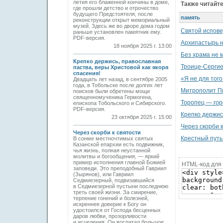
летия его блаженной кончины в доме,
Также читайте
где прошли детство и отрочество
будущего Предстоятеля, после
память
реконструкции открыт мемориальный
музей. Здесь же во дворе дома годом
Святой испове
раньше установлен памятник ему.
PDF-версия.
Архипастырь н
18 ноября 2025 г. 13:00
Без храма не 
Крепко держись, православная
Троице-Сергие
паства, веры Христовой как якоря
спасения!
«Я не для того
Двадцать лет назад, в сентябре 2005
года, в Тобольске после долгих лет
Митрополит Пи
поисков были обретены мощи
священномученика Гермогена,
Торопец — гор
епископа Тобольского и Сибирского.
PDF-версия.
Крепко держис
23 октября 2025 г. 15:00
Через скорби к
Через скорби к святости
Крестный путь
В сонме местночтимых святых
Казанской епархии есть подвижник,
чья жизнь, полная неустанной
молитвы и богообщения, — яркий
пример исполнения главной Божией
HTML-код для 
заповеди. Это преподобный Гавриил
(Зырянов), или Гавриил
Седмиезерный, подвизавшийся
в Седмиезерной пустыни последнюю
треть своей жизни. За смирение,
терпение гонений и болезней,
искреннее доверие к Богу он
удостоился от Господа бесценных
даров любви, прозорливости
и исцеления. Он воспитал большое