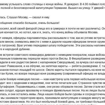
амому услышать слово столицы о конце войны. Я дежурил. В 4.00 поймал гол
полной и безоговорочной капитуляции Германии. Вышел на улицу. У дверей 
ась. Слушал Москву, — сказал я ему.
ообщение спасибо большое, очень большое!
осиял, всей своей фигурой (лица его в сумерках я почти не мог различить). Он
ня кончается, но хотел, как и я, знать, что конец войны объявила Москва.
от немцев, офицеры-парламентеры рассказывали о том, как их учтиво встрет
ли вином, снимались вместе с ними и дарили нашим офицерам личное оружие
о патронов). Враг учтиво передавал шпагу победителю. Эти рассказы напомни
ге и народной дубинке.
сле встречи советского командира дивизии с немецким генералом, наши войск
еланным плавням мы перешли через проток Вислы. В Фишербакене разведчик
адили в нее радистов (меня с напарником Скворцовым), за кучера сел началь
ант Рамазанов, а на облучке, на запятках кареты — ребята-разведчики. С т
занов погнал лошадей по шоссе. Около кареты пытался гарцевать на коне к
тан Кулик, но вскоре передал коня разведчику (современный офицер не владе
шали боевую немецкую песню — нам навстречу шла первая небольшая колон
дат: все с орденами и медалями, они четко печатали шаг. Странное чувство 
утафория. Поравнявшись с нами, они резко оборвали песню. Затем стали вс
их солдат, идущих вразвалку и поющих фривольные песни. На их лицах была
илась, и они остались живы. Лица наших бойцов были суровы и сосредоточены
 мы занимали территорию врага, принимали капитуляцию и каждую минуту м
стских фанатиков. Но это был необычный боевой день, он требовал большей