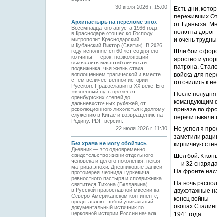
30 июля 2026 г. 15:00
Есть дни, кото
переживших Оте
Архипастырь на переломе эпох
от Гданьска. М
Восемнадцатого августа 1966 года
полотна дорог
в Краснодаре отошел ко Господу
митрополит Краснодарский
и очень трудны
и Кубанский Виктор (Святин). В 2026
году исполняется 60 лет со дня его
Шли бои с форс
кончины — срок, позволяющий
яростно и упор
осмыслить масштаб личности
патрона. Стало
подвижника, чья жизнь стала
воплощением трагической и вместе
войска для пер
с тем величественной истории
готовились к не
Русского Православия в XX веке. Его
жизненный путь пролег от
После полудня 
оренбургских степей до
командующим фр
дальневосточных рубежей, от
революционного лихолетья к долгому
приказе по фро
служению в Китае и возвращению на
перечитывали и
Родину. PDF-версия.
22 июля 2026 г. 11:30
Не успел я про
заметили рацию
Без храма не могу обойтись
кирпичную стен
Дневник — это одновременно
свидетельство жизни отдельного
Шел бой. К кон
человека и целого поколения, некая
— и 32 снаряда
матрица эпохи. Дневниковые записи
На фронте наст
протоиерея Леонида Туркевича,
ревностного пастыря и сподвижника
На ночь распол
святителя Тихона (Беллавина)
в Русской православной миссии на
двухэтажные на
Северо-Американском континенте,
конец войны — т
представляют собой уникальный
окопах Сталинг
документальный источник по
церковной истории России начала
1941 года.