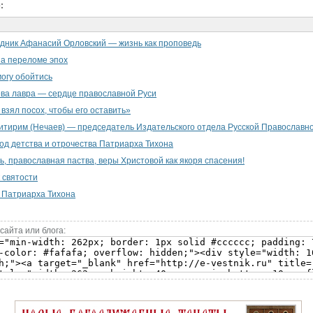
:
дник Афанасий Орловский — жизнь как проповедь
а переломе эпох
могу обойтись
ва лавра — сердце православной Руси
 взял посох, чтобы его оставить»
тирим (Нечаев) — председатель Издательского отдела Русской Православн
од детства и отрочества Патриарха Тихона
ь, православная паства, веры Христовой как якоря спасения!
 святости
 Патриарха Тихона
сайта или блога: