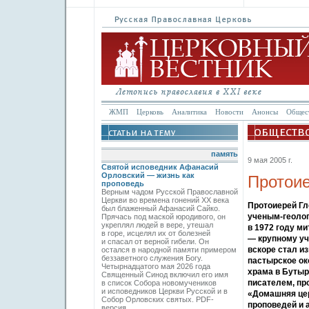
ЖМП
Церковь
Аналитика
Новости
Анонсы
Общес
память
9 мая 2005 г.
Святой исповедник Афанасий
Орловский — жизнь как
Протоие
проповедь
Верным чадом Русской Православной
Церкви во времена гонений XX века
Протоиерей Г
был блаженный Афанасий Сайко.
ученым-геолог
Прячась под маской юродивого, он
укреплял людей в вере, утешал
в 1972 году м
в горе, исцелял их от болезней
— крупному уч
и спасал от верной гибели. Он
вскоре стал и
остался в народной памяти примером
беззаветного служения Богу.
пастырское ок
Четырнадцатого мая 2026 года
храма в Бутыр
Священный Синод включил его имя
писателем, пр
в список Собора новомучеников
и исповедников Церкви Русской и в
«Домашняя цер
Собор Орловских святых. PDF-
проповедей и 
версия.