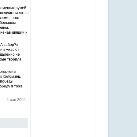
немецких ружей
зведчик вместе с
временного
небольшом
ойны,
л ненавидящий и
 «А забор?» —
и в ужас от
тдаленно не
орые творила
 огорчены
к Коломиец.
 победы,
победу я тоже
9 мая 2005 г.