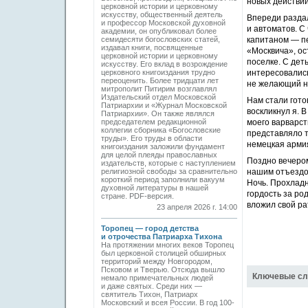
новых действий
церковной истории и церковному
искусству, общественный деятель
Впереди раздал
и профессор Московской духовной
и автоматов. С
академии, он опубликовал более
семидесяти богословских статей,
капитаном — п
издавал книги, посвященные
«Москвича», ос
церковной истории и церковному
поселке. С дет
искусству. Его вклад в возрождение
церковного книгоиздания трудно
интересовались
переоценить. Более тридцати лет
не желающий н
митрополит Питирим возглавлял
Издательский отдел Московской
Нам стали гото
Патриархии и «Журнал Московской
воскликнул я. 
Патриархии». Он также являлся
председателем редакционной
моего варварст
коллегии сборника «Богословские
представляло т
труды». Его труды в области
немецкая арми
книгоиздания заложили фундамент
для целой плеяды православных
Поздно вечером
издательств, которые с наступлением
религиозной свободы за сравнительно
нашим отъездом
короткий период заполнили вакуум
Ночь. Прохладн
духовной литературы в нашей
гордость за ро
стране. PDF-версия.
вложил свой ра
23 апреля 2026 г. 14:00
Торопец — город детства
и отрочества Патриарха Тихона
На протяжении многих веков Торопец
был церковной столицей обширных
территорий между Новгородом,
Псковом и Тверью. Отсюда вышло
Ключевые сл
немало примечательных людей
и даже святых. Среди них —
святитель Тихон, Патриарх
Московский и всея России. В год 100-