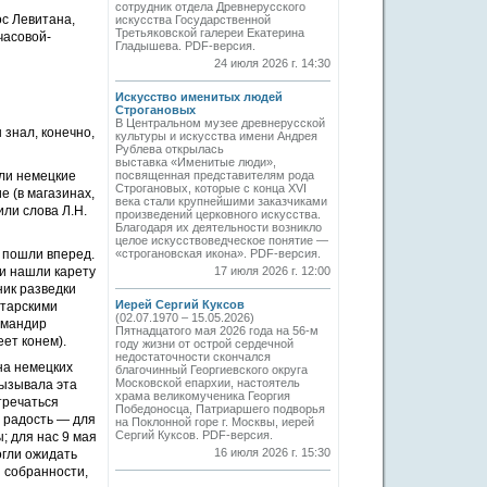
сотрудник отдела Древнерусского
ос Левитана,
искусства Государственной
Третьяковской галереи Екатерина
часовой-
Гладышева. PDF-версия.
24 июля 2026 г. 14:30
Искусство именитых людей
Строгановых
В Центральном музее древнерусской
 знал, конечно,
культуры и искусства имени Андрея
Рублева открылась
выставка «Именитые люди»,
или немецкие
посвященная представителям рода
Строгановых, которые с конца XVI
 (в магазинах,
века стали крупнейшими заказчиками
ли слова Л.Н.
произведений церковного искусства.
Благодаря их деятельности возникло
целое искусствоведческое понятие —
а пошли вперед.
«строгановская икона». PDF-версия.
и нашли карету
17 июля 2026 г. 12:00
ник разведки
Иерей Сергий Куксов
атарскими
(02.07.1970 – 15.05.2026)
омандир
Пятнадцатого мая 2026 года на 56-м
ет конем).
году жизни от острой сердечной
недостаточности скончался
на немецких
благочинный Георгиевского округа
Московской епархии, настоятель
вызывала эта
храма великомученика Георгия
тречаться
Победоносца, Патриаршего подворья
 радость — для
на Поклонной горе г. Москвы, иерей
Сергий Куксов. PDF-версия.
; для нас 9 мая
16 июля 2026 г. 15:30
огли ожидать
 собранности,