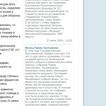
Сергеев уже много лет окормляет
м для всех,
московскую Психиатрическую
Вислы, недалеко
клиническую больницу № 13.
Выполняя свой пастырский долг, он
ше полей и
старается донести до пациентов,
ны для обороны
страдающих психическими
заболеваниями, слово Божие.
О встречах с этими людьми,
влялись: то
о духовных причинах болезни
и средствах ее облегчения отец
следнего
Михаил рассказал «Журналу
х технику и
Московской Патриархии». PDF-
 конца войны и
версия.
27 июля 2026 г. 13:00
подписанные
Иконы Павла Третьякова
да в 2.00 и о
В этом году Государственная
и,
Третьяковская галерея отмечает 170
лет со дня своего основания. К столь
солидной дате в ее Инженерном
корпусе открыта уникальная выставка
видимо,
«Иконы. Собрание Павла
ятался за
Третьякова», посвященная
малоизвестному факту биографии
знаменитого мецената. Последние
манду «Огонь!»
восемь лет своей жизни Павел
Михайлович собирал иконы. За это
ьких фашистов.
время его коллекция пополнилась
лись.
более чем 60 произведениями
древнерусского искусства. В течение
 комнатах
столетия почти все это собрание
упит победа и
хранилось в запасниках музея
и не было известно зрителю. О том,
 дрались в
как возникла коллекция и какова была
о утра 22 июня
ее судьба в ХХ веке, рассказывает
куратор выставки, главный научный