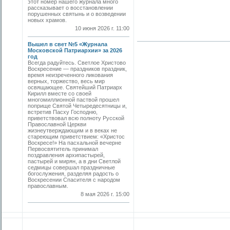
этот номер нашего журнала много
рассказывает о восстановлении
порушенных святынь и о возведении
новых храмов.
10 июня 2026 г. 11:00
Вышел в свет №5 «Журнала
Московской Патриархии» за 2026
год
Всегда радуйтесь. Светлое Христово
Воскресение — праздников праздник,
время неизреченного ликования
верных, торжество, весь мир
освящающее. Святейший Патриарх
Кирилл вместе со своей
многомиллионной паствой прошел
поприще Святой Четыредесятницы и,
встретив Пасху Господню,
приветствовал всю полноту Русской
Православной Церкви
жизнеутверждающим и в веках не
стареющим приветствием: «Христос
Воскресе!» На пасхальной вечерне
Первосвятитель принимал
поздравления архипастырей,
пастырей и мирян, а в дни Светлой
седмицы совершал праздничные
богослужения, разделяя радость о
Воскресении Спасителя с народом
православным.
8 мая 2026 г. 15:00