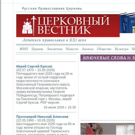
ЖМП
Церковь
Аналитика
Новости
Анонсы
Общество
Культура
И
Иерей Сергий Куксов
(02.07.1970 – 15.05.2026)
Пятнадцатого мая 2026 года на 56-м
году жизни от острой сердечной
недостаточности скончался
благочинный Георгиевского округа
Московской епархии, настоятель
храма великомученика Георгия
Победоносца, Патриаршего подворья
на Поклонной горе г. Москвы, иерей
Сергий Куксов. PDF-версия.
16 июля 2026 г. 15:30
Протоиерей Николай Алексеев
(22.05.1960 – 16.05.2026)
Шестнадцатого мая 2026 года на 66-м
году жизни отошел ко Господу
благочинный церквей Торжокского
округа, настоятель храма в честь