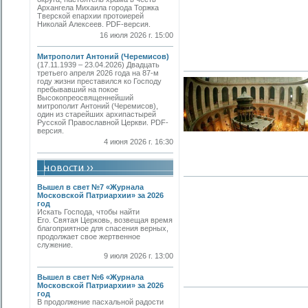
Архангела Михаила города Торжка
Тверской епархии протоиерей
Николай Алексеев. PDF-версия.
16 июля 2026 г. 15:00
Митрополит Антоний (Черемисов)
(17.11.1939 – 23.04.2026) Двадцать
третьего апреля 2026 года на 87-м
году жизни преставился ко Господу
пребывавший на покое
Высокопреосвященнейший
митрополит Антоний (Черемисов),
один из старейших архипастырей
Русской Православной Церкви. PDF-
версия.
4 июня 2026 г. 16:30
Вышел в свет №7 «Журнала
Московской Патриархии» за 2026
год
Искать Господа, чтобы найти
Его. Святая Церковь, возвещая время
благоприятное для спасения верных,
продолжает свое жертвенное
служение.
9 июля 2026 г. 13:00
Вышел в свет №6 «Журнала
Московской Патриархии» за 2026
год
В продолжение пасхальной радости