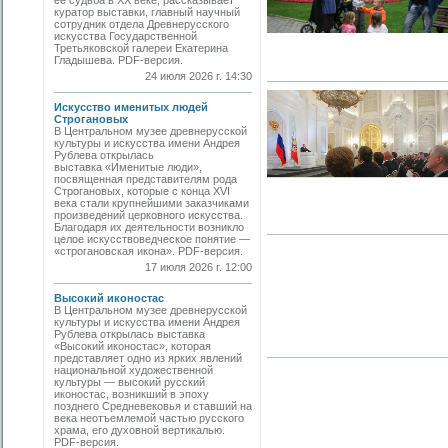
ее судьба в ХХ веке, рассказывает
куратор выставки, главный научный
сотрудник отдела Древнерусского
искусства Государственной
Третьяковской галереи Екатерина
Гладышева. PDF-версия.
24 июля 2026 г. 14:30
Искусство именитых людей
Строгановых
В Центральном музее древнерусской
культуры и искусства имени Андрея
Рублева открылась
выставка «Именитые люди»,
посвященная представителям рода
Строгановых, которые с конца XVI
века стали крупнейшими заказчиками
произведений церковного искусства.
Благодаря их деятельности возникло
целое искусствоведческое понятие —
«строгановская икона». PDF-версия.
17 июля 2026 г. 12:00
Высокий иконостас
В Центральном музее древнерусской
культуры и искусства имени Андрея
Рублева открылась выставка
«Высокий иконостас», которая
представляет одно из ярких явлений
национальной художественной
культуры — высокий русский
иконостас, возникший в эпоху
позднего Средневековья и ставший на
века неотъемлемой частью русского
храма, его духовной вертикалью.
PDF-версия.