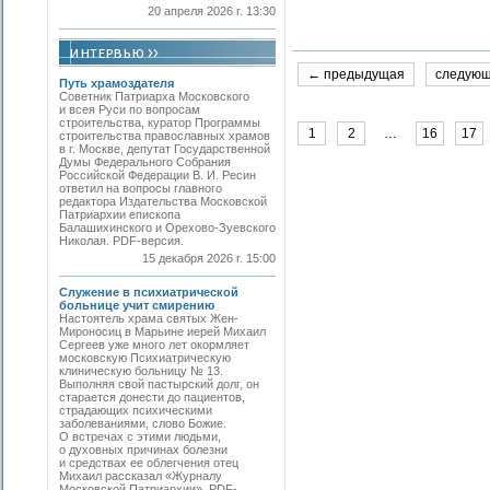
20 апреля 2026 г. 13:30
← предыдущая
следую
Путь храмоздателя
Советник Патриарха Московского
и всея Руси по вопросам
строительства, куратор Программы
1
2
…
16
17
строительства православных храмов
в г. Москве, депутат Государственной
Думы Федерального Собрания
Российской Федерации В. И. Ресин
ответил на вопросы главного
редактора Издательства Московской
Патриархии епископа
Балашихинского и Орехово-Зуевского
Николая. PDF-версия.
15 декабря 2026 г. 15:00
Служение в психиатрической
больнице учит смирению
Настоятель храма святых Жен-
Мироносиц в Марьине иерей Михаил
Сергеев уже много лет окормляет
московскую Психиатрическую
клиническую больницу № 13.
Выполняя свой пастырский долг, он
старается донести до пациентов,
страдающих психическими
заболеваниями, слово Божие.
О встречах с этими людьми,
о духовных причинах болезни
и средствах ее облегчения отец
Михаил рассказал «Журналу
Московской Патриархии». PDF-