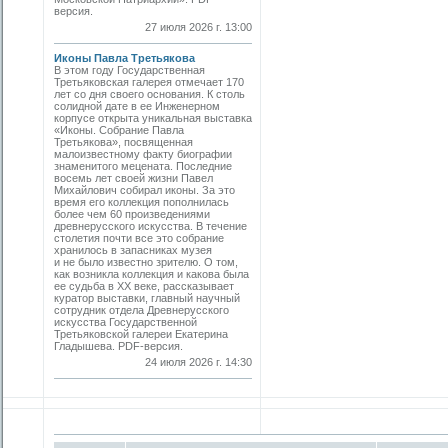
версия.
27 июля 2026 г. 13:00
Иконы Павла Третьякова
В этом году Государственная
Третьяковская галерея отмечает 170
лет со дня своего основания. К столь
солидной дате в ее Инженерном
корпусе открыта уникальная выставка
«Иконы. Собрание Павла
Третьякова», посвященная
малоизвестному факту биографии
знаменитого мецената. Последние
восемь лет своей жизни Павел
Михайлович собирал иконы. За это
время его коллекция пополнилась
более чем 60 произведениями
древнерусского искусства. В течение
столетия почти все это собрание
хранилось в запасниках музея
и не было известно зрителю. О том,
как возникла коллекция и какова была
ее судьба в ХХ веке, рассказывает
куратор выставки, главный научный
сотрудник отдела Древнерусского
искусства Государственной
Третьяковской галереи Екатерина
Гладышева. PDF-версия.
24 июля 2026 г. 14:30