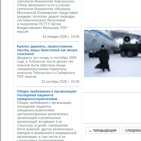
святителя Иннокентия Херсонского.
Обзор жизненного пути и учения
святителя Иннокентия «Журналу
Московской Патриархии» представил
кандидат теологии, доцент кафедры
систематического богословия
и патрологии ПСТГУ Артем
Владиславович Малышев. PDF-
версия.
16 января 2026 г. 13:00
Крепко держись, православная
паства, веры Христовой как якоря
спасения!
Двадцать лет назад, в сентябре 2005
года, в Тобольске после долгих лет
поисков были обретены мощи
священномученика Гермогена,
епископа Тобольского и Сибирского.
PDF-версия.
23 октября 2025 г. 15:00
Общие требования к организации
посещения пациента
священнослужителями
Общие требования к организации
посещения пациента
священнослужителями
централизованных религиозных
организаций и религиозных
организаций, входящих в их
структуру, в целях совершения
богослужений, других религиозных
← предыдущая
следую
обрядов и церемоний в медицинской
организации, в том числе в ее
структурных подразделениях,