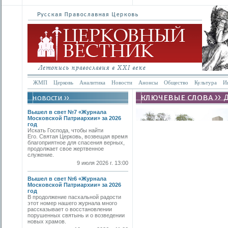
ЖМП
Церковь
Аналитика
Новости
Анонсы
Общество
Культура
И
Вышел в свет №7 «Журнала
Московской Патриархии» за 2026
год
Искать Господа, чтобы найти
Его. Святая Церковь, возвещая время
благоприятное для спасения верных,
продолжает свое жертвенное
служение.
9 июля 2026 г. 13:00
Вышел в свет №6 «Журнала
Московской Патриархии» за 2026
год
В продолжение пасхальной радости
этот номер нашего журнала много
рассказывает о восстановлении
порушенных святынь и о возведении
новых храмов.