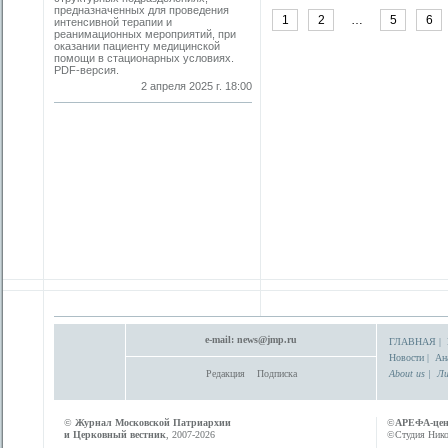
предназначенных для проведения
1
2
…
5
6
интенсивной терапии и
реанимационных мероприятий, при
оказании пациенту медицинской
помощи в стационарных условиях.
PDF-версия.
2 апреля 2025 г. 18:00
e-mail:
news@jmp.ru
ГЛАВНАЯ
|
Новости
|
Ан
Редакция
Подписка
About us
|
Ли
©
Журнал Московской Патриархии
©
АРЕФА-це
и Церковный вестник
, 2007-2026
©Студия Никол