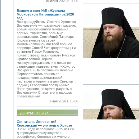
10 июня 2026 г. 11:00
Вышел в свет №5 «Журнала
Московской Патриархии» за 2026
год
Всегда радуйтесь. Светлое Христово
Воскресение — праздников праздник,
время неизреченного ликования
верных, торжество, весь мир
освящающее. Святейший Патриарх
Кирилл вместе со своей
многомиллионной паствой прошел
поприще Святой Четыредесятницы и,
встретив Пасху Господню,
приветствовал всю полноту Русской
Православной Церкви
жизнеутверждающим и в веках не
стареющим приветствием: «Христос
Воскресе!» На пасхальной вечерне
Первосвятитель принимал
поздравления архипастырей,
пастырей и мирян, а в дни Светлой
седмицы совершал праздничные
богослужения, разделяя радость о
Воскресении Спасителя с народом
православным.
8 мая 2026 г. 15:00
Святитель Иннокентий
Херсонский — учитель о Христе
В 2025 году исполнилось 225 лет со
дня рождения выдающегося
российского богослова и ученого