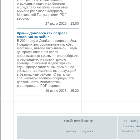
о духовных причинах болезни
и средствах ее облегчения отец
Михаил рассказал «Журналу
Московской Патриархии». PDF-
версия.
27 июля 2026 г. 13:00
Храмы Донбасса как острова
спасения на войне
В 2014 году в Донбасс пришла война.
Предприятия, социальные службы,
магазины, аптеки закрывались. Тогда
центрами спасения стали
православные храмы — они собирали
и распределяли гуманитарную
помощь, снабжали людей горячей
едой, предоставляли им временное
убежище, занимались их эвакуацией
в безопасные районы. С началом
специальной военной операции эта
деятельность многократно
расширилась. PDF-версия.
19 июня 2026 г. 15:30
e-mail:
news@jmp.ru
ГЛАВНАЯ
|
Новости
|
Ан
Редакция
Подписка
About us
|
Ли