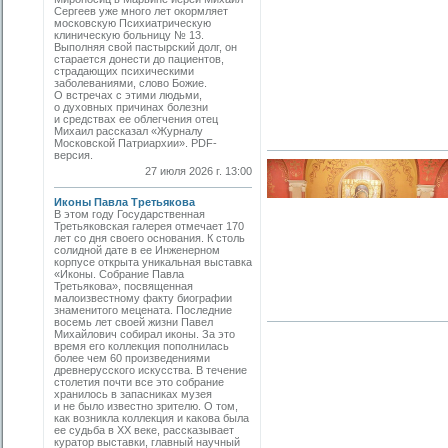
Сергеев уже много лет окормляет
московскую Психиатрическую
клиническую больницу № 13.
Выполняя свой пастырский долг, он
старается донести до пациентов,
страдающих психическими
заболеваниями, слово Божие.
О встречах с этими людьми,
о духовных причинах болезни
и средствах ее облегчения отец
Михаил рассказал «Журналу
Московской Патриархии». PDF-
версия.
27 июля 2026 г. 13:00
Иконы Павла Третьякова
В этом году Государственная
Третьяковская галерея отмечает 170
лет со дня своего основания. К столь
солидной дате в ее Инженерном
корпусе открыта уникальная выставка
«Иконы. Собрание Павла
Третьякова», посвященная
малоизвестному факту биографии
знаменитого мецената. Последние
восемь лет своей жизни Павел
Михайлович собирал иконы. За это
время его коллекция пополнилась
более чем 60 произведениями
древнерусского искусства. В течение
столетия почти все это собрание
хранилось в запасниках музея
и не было известно зрителю. О том,
как возникла коллекция и какова была
ее судьба в ХХ веке, рассказывает
куратор выставки, главный научный