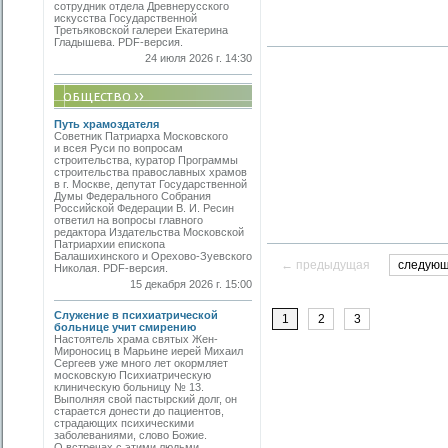
сотрудник отдела Древнерусского
искусства Государственной
Третьяковской галереи Екатерина
Гладышева. PDF-версия.
24 июля 2026 г. 14:30
Путь храмоздателя
Советник Патриарха Московского
и всея Руси по вопросам
строительства, куратор Программы
строительства православных храмов
в г. Москве, депутат Государственной
Думы Федерального Собрания
Российской Федерации В. И. Ресин
ответил на вопросы главного
редактора Издательства Московской
Патриархии епископа
Балашихинского и Орехово-Зуевского
← предыдущая
следую
Николая. PDF-версия.
15 декабря 2026 г. 15:00
Служение в психиатрической
1
2
3
больнице учит смирению
Настоятель храма святых Жен-
Мироносиц в Марьине иерей Михаил
Сергеев уже много лет окормляет
московскую Психиатрическую
клиническую больницу № 13.
Выполняя свой пастырский долг, он
старается донести до пациентов,
страдающих психическими
заболеваниями, слово Божие.
О встречах с этими людьми,