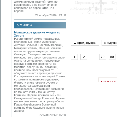
аккомпанирует главной теме, не
вмешиваясь в ее созвучия и не
оспаривая ее первенства. PDF-
версия
21 ноября 2018 г. 13:50
Монашеское делание — идти ко
Христу
На египетской земле подвизались
преподобные Павел Фивейский,
← предыдущая
следую
Антоний Великий, Пахомий Великий,
Макарий Великий, Паисий Великий
и многие другие отцы-пустынники
Фиваиды. Сегодня коптское
1
2
…
79
80
монашество стремится строить свою
жизнь на основаниях, положенных
некогда святыми древности: на
молитве, послушании, покаянии,
постепенном восхождении от
общежительного строя к уединению.
О современности монастырей Египта,
устроении монашеского делания,
близости египетского и русского
монашества рассказывает
председатель Патриаршей комиссии
по монастырям и монашеству
Коптской Церкви, постоянный член
Священного Синода Коптской Церкви,
настоятель монастыря преподобного
Павла Фивейского в Восточной
пустыне близ Красного моря епископ
Даниил.
22 мая 2026 г. 15:30