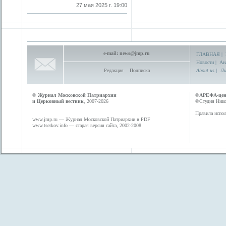
27 мая 2025 г. 19:00
e-mail:
news@jmp.ru
ГЛАВНАЯ
|
Новости
|
Ан
Редакция
Подписка
About us
|
Ли
©
Журнал Московской Патриархии
©
АРЕФА-це
и Церковный вестник
, 2007-2026
©Студия Никол
Правила испол
www.jmp.ru
— Журнал Московской Патриархии в PDF
www.tserkov.info
— старая версия сайта, 2002-2008