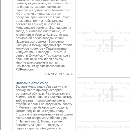
реализуют давнюю идею запечатлеть
на большом экране несколько
сюжетов о подвижниках благочестия
ХХ столетия в четырех разных
пределах Красноярского края. Ранее
съемочная группа побывала на
востоке (в Канске) и на юге (в
Минусинске) региона. Экспедиция на
запад, в Ачинское благочиние, на
живописные берега Чулыма, стала
возможной после победы заявки
Издательского дома «Восточная
Сибирь» в международном грантовом
конкурсе проектов «Православная
инициатива». Впереди — визит на
север, в Енисейск и Туруханск, где в
прошлом веке отбывали ссылку
многие арестованные по так
называемым делам церковников.
PDF-версия
17 мая 2019 г. 14:50
Валаам в объективе
Валаам Александра Львова — это
прежде всего природа северной
островной обители. Разглядывая его
снимки, слышишь, как колючий ветер
забрасывает пригоршнями снега
стройные сосны на ладожском берегу
(«Метель), как бьются друг о друга
колкие ледышки на водной глади
(«Шуга») и как медленно и неумолимо
сковывает озеро могучий панцирь
(«Первый лед»). Монастырская
архитектура здесь — отнюдь не
первая скрипка. Она деликатно