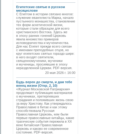
Египетские святые в русском
месяцеслове
С Египтом в истории связано многое:
служение евангелиста Марка, начало
пустынного монашества, становление
тех форм аскетической жизни,
которые стали образцом для всего
христианского Востока. Здесь же
в эпоху ранних гонений Церковь
явила множество примеров
исповедничества и мученичества.
Для нас Египет прежде всего связан
с именами преподобных отцов, но
круг египетских святых гораздо шире:
в него входят святители,
священномученики, мученики
и мученицы, просиявшие в эпоху
неразделенной Церкви. PDF-версия.
20 мая 2026 г. 16:00
Будь верен до смерти, и дам тебе
венец жизни (Откр. 2, 10)
«Журнал Московской Патриархии»
продолжает публикацию материалов
о мучениках, претерпевших
страдания и положивших жизнь свою
за веру Христову. Как утверждалось
Православие в Китае и как этому
способствовала Русская
Православная Церковь, кем были
первые православные китайцы, какие
трагические события пережила в XX
веке Китайская Православная
Церковь и каково ее современное
состояние. PDF-версия.