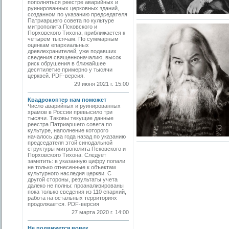
пополняться реестре аварийных и
руинированных церковных зданий,
созданном по указанию председателя
Патриаршего совета по культуре
митропо­лита Псковского и
Порховского Тихона, приближается к
четырем тысячам. По суммарным
оценкам епархиальных
древлехранителей, уже подавших
сведения священноначалию, высок
риск обрушения в ближайшее
десятилетие примерно у тысячи
церквей. PDF-версия.
29 июня 2021 г. 15:00
Квадрокоптер нам поможет
Число аварийных и руинированных
храмов в России превысило три
тысячи. Таковы текущие данные
реестра Патриаршего совета по
культуре, наполнение которого
началось два года назад по указанию
председателя этой синодальной
структуры митрополита Псковского и
Порховского Тихона. Следует
заметить: в указанную цифру попали
не только отнесенные к объектам
культурного наследия церкви. С
другой стороны, результаты учета
далеко не полны: проанализированы
пока только сведения из 110 епархий,
работа на остальных территориях
продолжается. PDF-версия
27 марта 2020 г. 14:00
Не подвижется вовек