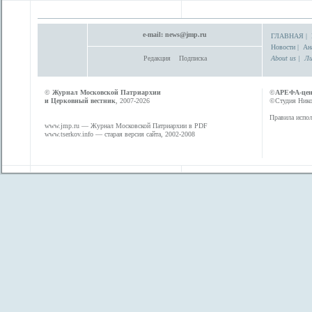
e-mail:
news@jmp.ru
ГЛАВНАЯ
|
Новости
|
Ан
Редакция
Подписка
About us
|
Ли
©
Журнал Московской Патриархии
©
АРЕФА-це
и Церковный вестник
, 2007-2026
©Студия Никол
Правила испол
www.jmp.ru
— Журнал Московской Патриархии в PDF
www.tserkov.info
— старая версия сайта, 2002-2008