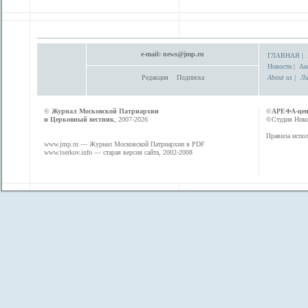
e-mail:
news@jmp.ru
ГЛАВНАЯ
|
Новости
|
Ан
Редакция
Подписка
About us
|
Ли
©
Журнал Московской Патриархии
©
АРЕФА-це
и Церковный вестник
, 2007-2026
©Студия Никол
Правила испол
www.jmp.ru
— Журнал Московской Патриархии в PDF
www.tserkov.info
— старая версия сайта, 2002-2008