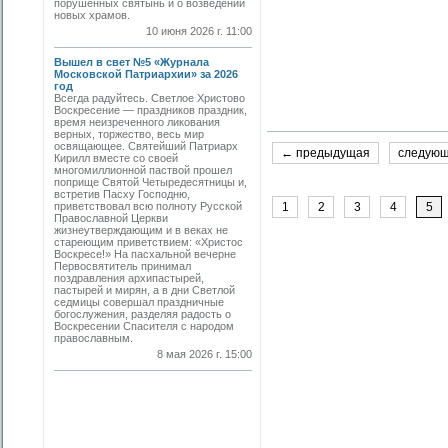
порушенных святынь и о возведении
новых храмов.
10 июня 2026 г. 11:00
Вышел в свет №5 «Журнала
Московской Патриархии» за 2026
год
Всегда радуйтесь. Светлое Христово
Воскресение — праздников праздник,
время неизреченного ликования
верных, торжество, весь мир
освящающее. Святейший Патриарх
← предыдущая
следую
Кирилл вместе со своей
многомиллионной паствой прошел
поприще Святой Четыредесятницы и,
встретив Пасху Господню,
1
2
3
4
5
приветствовал всю полноту Русской
Православной Церкви
жизнеутверждающим и в веках не
стареющим приветствием: «Христос
Воскресе!» На пасхальной вечерне
Первосвятитель принимал
поздравления архипастырей,
пастырей и мирян, а в дни Светлой
седмицы совершал праздничные
богослужения, разделяя радость о
Воскресении Спасителя с народом
православным.
8 мая 2026 г. 15:00