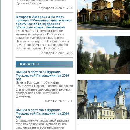
Русского Севера.
7 февраля 2020 г. 12:30
В марте в Изборске и Печорах
пройдет II Международная научно-
практическая конференция
«Сельские храмы. Незабытое»
17-18 марта в Государственном
музее-заповеднике «Изборск» и
филиале «Музей истории города
Печоры» пройдёт II Международная
научно-практическая конференция
«Сельские храмы. Незабытое».
2 января 2020 г. 13:00
Вышел в свет №7 «Журнала
Московской Патриархии» за 2026
год
Искать Господа, чтобы найти
Его. Святая Церковь, возвещая время
благоприятное для спасения верных,
продолжает свое жертвенное
служение.
9 июля 2026 г. 13:00
Вышел в свет №6 «Журнала
Московской Патриархии» за 2026
год
В продолжение пасхальной радости
этот номер нашего журнала много
рассказывает о восстановлении