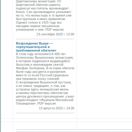
Шартомскому монастырю. От
Шартомской обители грамоту
подписал настоятель архимандрит
Конон. Сан архимандрита указывает
на то, что монастырь в то время уже
был крупным и имел привилегии.
Однако только в 1425 году мы
находим первое письменное
упоминание о нем. PDF-версия.
23 сентября 2025 г. 13:00
Возрождение Выши —
«преутешительной и
преблаженной обители»
В этом году исполняется 400 лет
Успенскому Вышенскому монастырю,
в котором подвизался выдающийся
богослов и проповедник святой
Феофан Затворник. В истории обители
были годы расцвета и разорения,
вместе со всей Русской Церковью
она пережила эпоху гонений.
О возрождении Вышенской пустыни,
о ее новых традициях, о том, как
устроена здесь монашеская жизнь
и каковы перспективы обители как
центра духовного просвещения, узнал
корреспондент «Журнала Московской
Патриархии». PDF-версия.
13 августа 2025 г. 14:00