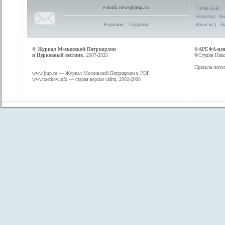
e-mail:
news@jmp.ru
ГЛАВНАЯ
|
Новости
|
Ан
Редакция
Подписка
About us
|
Ли
©
Журнал Московской Патриархии
©
АРЕФА-це
и Церковный вестник
, 2007-2026
©Студия Никол
Правила испол
www.jmp.ru
— Журнал Московской Патриархии в PDF
www.tserkov.info
— старая версия сайта, 2002-2008