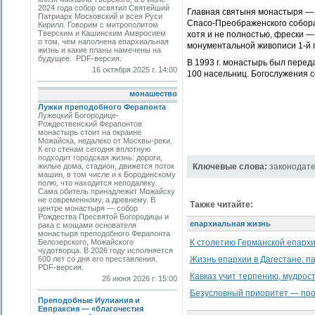
2024 года собор освятил Святейший
Главная святыня монастыря — 
Патриарх Московский и всея Руси
Спасо-Преображенского собора
Кирилл. Говорим с митрополитом
Тверским и Кашинским Амвросием
хотя и не полностью, фрески 
о том, чем наполнена епархиальная
монументальной живописи 1-й п
жизнь и какие планы намечены на
будущее. PDF-версия.
В 1993 г. монастырь был перед
16 октября 2025 г. 14:00
100 насельниц. Богослужения 
монашество
Лужки преподобного Ферапонта
Лужецкий Богородице-
Рождественский Ферапонтов
монастырь стоит на окраине
Можайска, недалеко от Москвы-реки.
К его стенам сегодня вплотную
подходит городская жизнь: дороги,
жилые дома, стадион, движется поток
Ключевые слова:
законодате
машин, в том числе и к Бородинскому
полю, что находится неподалеку.
Сама обитель принадлежит Можайску
не современному, а древнему. В
Также читайте:
центре монастыря — собор
Рождества Пресвятой Богородицы и
епархиальная жизнь
рака с мощами основателя
монастыря преподобного Ферапонта
Белозерского, Можайского
К столетию Германской епарх
чудотворца. В 2026 году исполняется
600 лет со дня его преставления.
Жизнь епархии в Дагестане: п
PDF-версия.
Кавказ учит терпению, мудрос
26 июня 2026 г. 15:00
Безусловный приоритет — про
Преподобные Иулиания и
Евпраксия — «благочестия