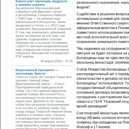
Кавказ учит терпению, мудрости
религиозного назначения, нахо
и умению слушать
выдачи".
Архиепископ Махачкалинский
и Дербентский Варлаам служит
Содействие в решении вопроса 
в республиках Северного Кавказа
с 1999 года — он начинал еще
оптимальных условий для пров
иеромонахом в Ингушетии, затем
мнению Ответственного секрет
продолжал в Чечне, а с 2013 года
официальным визитом в Пскове
управляет Махачкалинской епархией.
О том, как изменилась церковная
совместного использования па
жизнь на Кавказе за эти годы, как
местной исполнительной власт
Церковь подвергалась угрозам
сохранение уникального памят
террористов и на каком основании
строится прочный межрелигиозный
"Мы надеемся на сотрудничеств
мир, владыка рассказал в интервью
«Журналу Московской Патриархии».
святыня не будет потеряна ни 
PDF-версия.
Богородицы еще не один век бу
16 марта 2026 г. 15:30
насельниц монастыря, опублик
Собор Рождества Богородицы б
Безусловный приоритет —
проповедь Христа
распорядительный акт о перед
Семьсот сорок лет назад в Твери был
обязательство и договор на бе
заложен главный храм
Богородицы" использовался Г
Верхневолжской земли — Спасо-
Преображенский кафедральный
государственный объединенный
собор. Он стал первым каменным
основании договора безвозмезд
храмом Северо-Восточной Руси,
соглашение о расторжении бы
построенным после монгольского
нашествия. Девяносто лет назад
области и ГБУК "Псковский го
собор был разрушен большевиками,
музей-заповедник".
а на его месте разбили сквер. Год
назад сердце Тверской епархии вновь
Снетогорский монастырь являет
забилось в полную силу: сначала
конца XIII века, согласно кото
в возрожденном храме начались
постоянные богослужения, потом
сожжёна при нападении на Пск
сюда вернулись мощи благоверного
Иоасаф и 17 иноков.
князя Михаила Тверского, а в июле