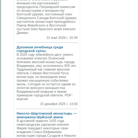
монашества рассказывает
председатель Патриаршей комиссии
по монастырям и монашеству
Коптской Церкви, постоянный член
Священного Синода Коптской Церкви,
настоятель монастыря преподобного
Павла Фивейского в Восточной
пустыне близ Красного моря епископ
Даниил.
22 мая 2026 г. 15:30
Духовная лечебница среди
городской суеты
В 2025 году юбилейную дату своего
основания отметил Успенский
Княгинин женский монастырь города
Владимира, ему исполнилось 825 лет.
Задуманный как главная женская
обитель Северо-Восточной Руси,
монастырь за прошедшие века
прожил насыщенную событиями
жизнь. Сегодня он остается одним из
оплотов женского монашества
Владимирской епархии и ярким
примером городской обители. PDF-
версия.
15 декабря 2025 г. 14:00
Николо-Шартомский монастырь —
жемчужина Шуйской земли
В духовной грамоте 1425 года
нижегородская удельная княгиня
Мария передает некоторые свои
владения Спасо-Евфимиеву
монастырю города Суздаля и Николо-