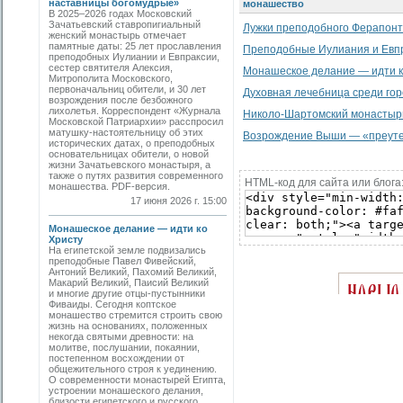
наставницы богомудрые»
монашество
В 2025–2026 годах Московский
Зачатьевский ставропигиальный
Лужки преподобного Ферапон
женский монастырь отмечает
памятные даты: 25 лет прославления
Преподобные Иулиания и Евпр
преподобных Иулиании и Евпраксии,
сестер святителя Алексия,
Монашеское делание — идти к
Митрополита Московского,
первоначальниц обители, и 30 лет
Духовная лечебница среди гор
возрождения после безбожного
лихолетья. Корреспондент «Журнала
Николо-Шартомский монастыр
Московской Патриархии» расспросил
матушку-настоятельницу об этих
Возрождение Выши — «преуте
исторических датах, о преподобных
основательницах обители, о новой
жизни Зачатьевского монастыря, а
также о путях развития современного
HTML-код для сайта или блога
монашества. PDF-версия.
17 июня 2026 г. 15:00
Монашеское делание — идти ко
Христу
На египетской земле подвизались
преподобные Павел Фивейский,
Антоний Великий, Пахомий Великий,
Макарий Великий, Паисий Великий
и многие другие отцы-пустынники
Фиваиды. Сегодня коптское
монашество стремится строить свою
жизнь на основаниях, положенных
некогда святыми древности: на
молитве, послушании, покаянии,
постепенном восхождении от
общежительного строя к уединению.
О современности монастырей Египта,
устроении монашеского делания,
близости египетского и русского