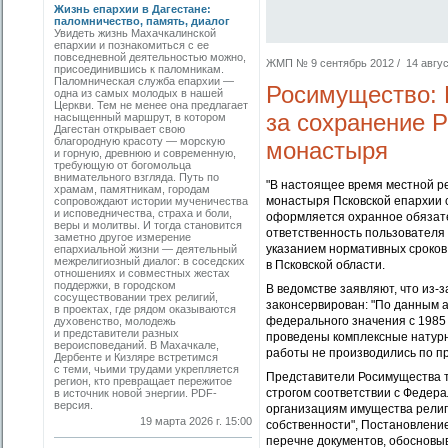
Жизнь епархии в Дагестане:
паломничество, память, диалог
Увидеть жизнь Махачкалинской
епархии и познакомиться с ее
повседневной деятельностью можно,
ЖМП № 9 сентябрь 2012 / 14 август
присоединившись к паломникам.
Паломническая служба епархии —
Росимущество: 
одна из самых молодых в нашей
Церкви. Тем не менее она предлагает
за сохранение Р
насыщенный маршрут, в котором
Дагестан открывает свою
благородную красоту — морскую
монастыря
и горную, древнюю и современную,
требующую от богомольца
внимательного взгляда. Путь по
"В настоящее время местной р
храмам, памятникам, городам
монастыря Псковской епархии с
сопровождают истории мученичества
и исповедничества, страха и боли,
оформляется охранное обязател
веры и молитвы. И тогда становится
ответственность пользователя 
заметно другое измерение
указанием нормативных сроков
епархиальной жизни — деятельный
межрелигиозный диалог: в соседских
в Псковской области.
отношениях и совместных жестах
поддержки, в городском
В ведомстве заявляют, что из-
сосуществовании трех религий,
законсервирован: "По данным а
в проектах, где рядом оказываются
федерального значения с 1985
духовенство, молодежь
и представители разных
проведены комплексные натур
вероисповеданий. В Махачкале,
работы не производились по п
Дербенте и Кизляре встретимся
с теми, чьими трудами укрепляется
Представители Росимущества т
регион, кто превращает пережитое
строгом соответствии с Федер
в источник новой энергии. PDF-
версия.
организациям имущества религ
19 марта 2026 г. 15:00
собственности", Постановлени
перечне документов, обосновы