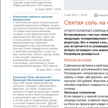
судьбах подготовил иеромонах
Пафнутий (Фокин). PDF-версия.
14 июля 2026 г. 13:00
2 мая 2017 г. 15:59
версия
Египетские святые в русском
месяцеслове
Святая соль на 
С Египтом в истории связано многое:
служение евангелиста Марка, начало
пустынного монашества, становление
ОТЧЕГО ПОЧЕРНЕЛ ХЛОРИД Н
тех форм аскетической жизни,
которые стали образцом для всего
Всевозможные «чистые линии»
христианского Востока. Здесь же
продукция, позиционируемая 
в эпоху ранних гонений Церковь
рецептуре. Вот и черная соль
явила множество примеров
исповедничества и мученичества.
уже встречается в супермарке
Для нас Египет прежде всего связан
всякую ли черную соль можно 
с именами преподобных отцов, но
Попробуем разобраться.
круг египетских святых гораздо шире:
в него входят святители,
Молитва над солию
священномученики, мученики
и мученицы, просиявшие в эпоху
Сувенирная витрина в небольш
неразделенной Церкви. PDF-версия.
небольшой, исполненной в лак
20 мая 2026 г. 16:00
Патриархии» непроизвольно сд
сверху, а ниже, уже крупнее, 
Святитель Петр, митрополит
Киевский, Московский чудотворец
просили 100 рублей. Впрочем, 
Под 1299 годом Лаврентьевская
линейку подобных товаров по ц
летопись сообщает: «Митрополитъ
солонку.
Максимъ, не терпя Татарьского
насилья, оставя митрополью и збижа
Лапотные технологии
ис Киева, и весь Киевъ розбежалъся,
Если говорить о черной соли ка
а митрополитъ иде ко Бряньску
хлорида натрия, а именно черн
и оттоле иде в Суждальскую землю
и со всем своимъ житьем». Другой
на Руси он происходил в виде 
летописец уточняет: «А митрополитъ