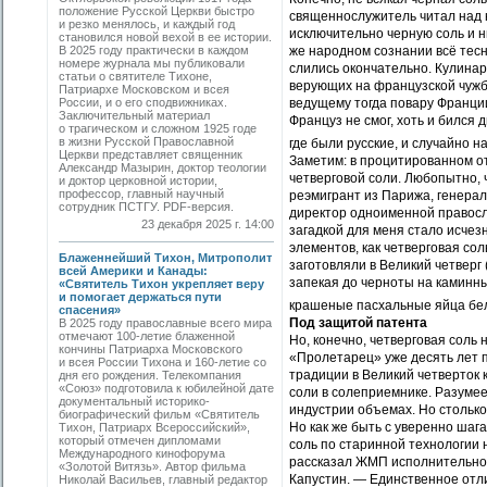
положение Русской Церкви быстро
священнослужитель читал над н
и резко менялось, и каждый год
исключительно черную соль и н
становился новой вехой в ее истории.
В 2025 году практически в каждом
же народном сознании всё тесн
номере журнала мы публиковали
слились окончательно. Кулина
статьи о святителе Тихоне,
верующих на французской чужби
Патриархе Московском и всея
России, и о его сподвижниках.
ведущему тогда повару Франции
Заключительный материал
Француз не смог, хоть и бился 
о трагическом и сложном 1925 годе
в жизни Русской Православной
где были русские, и случайно 
Церкви представляет священник
Заметим: в процитированном о
Александр Мазырин, доктор теологии
четверговой соли. Любопытно, 
и доктор церковной истории,
профессор, главный научный
реэмигрант из Парижа, генера
сотрудник ПСТГУ. PDF-версия.
директор одноименной правосла
23 декабря 2025 г. 14:00
загадкой для меня стало исчез
элементов, как четверговая со
Блаженнейший Тихон, Митрополит
заготовляли в Великий четверг
всей Америки и Канады:
запекая до черноты на каминны
«Святитель Тихон укрепляет веру
и помогает держаться пути
крашеные пасхальные яйца бел
спасения»
Под защитой патента
В 2025 году православные всего мира
отмечают 100-летие блаженной
Но, конечно, четверговая соль
кончины Патриарха Московского
«Пролетарец» уже десять лет 
и всея России Тихона и 160-летие со
традиции в Великий четверток 
дня его рождения. Телекомпания
«Союз» подготовила к юбилейной дате
соли в солеприемнике. Разуме
документальный историко-
индустрии объемах. Но столько
биографический фильм «Святитель
Но как же быть с уверенно ша
Тихон, Патриарх Всероссийский»,
который отмечен дипломами
соль по старинной технологии 
Международного кинофорума
рассказал ЖМП исполнительной
«Золотой Витязь». Автор фильма
Капустин. — Единственное отли
Николай Васильев, главный редактор