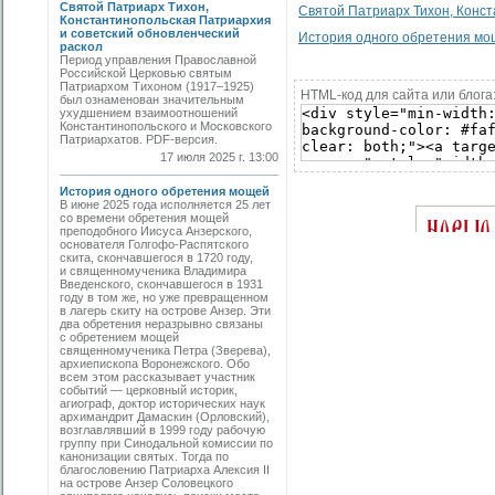
Святой Патриарх Тихон,
Святой Патриарх Тихон, Конст
Константинопольская Патриархия
и советский обновленческий
История одного обретения м
раскол
Период управления Православной
Российской Церковью святым
Патриархом Тихоном (1917–1925)
HTML-код для сайта или блога
был ознаменован значительным
ухудшением взаимоотношений
Константинопольского и Московского
Патриархатов. PDF-версия.
17 июля 2025 г. 13:00
История одного обретения мощей
В июне 2025 года исполняется 25 лет
со времени обретения мощей
преподобного Иисуса Анзерского,
основателя Голгофо-Распятского
скита, скончавшегося в 1720 году,
и священномученика Владимира
Введенского, скончавшегося в 1931
году в том же, но уже превращенном
в лагерь скиту на острове Анзер. Эти
два обретения неразрывно связаны
с обретением мощей
священномученика Петра (Зверева),
архиепископа Воронежского. Обо
всем этом рассказывает участник
событий — церковный историк,
агиограф, доктор исторических наук
архимандрит Дамаскин (Орловский),
возглавлявший в 1999 году рабочую
группу при Синодальной комиссии по
канонизации святых. Тогда по
благословению Патриарха Алексия II
на острове Анзер Соловецкого