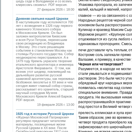
(желательно съедобную) упаков
шедъ седе в Володимере и со всемъ
Упаковка прогорала, из запеч
клиресомъ своимъ». PDF-версия.
калий, кальций и магний, напро
27 февраля 2026 г. 18:00
главное — из-за связанного с 
Древняя святыня нашей Церкви
Народных рецептов черной соли
В наступившем году исполняется 700
основном была распространена
лет с возведения в 1326 году первого
каменного Успенского собора
Кулинар и краевед Максим Сыр
в Московском Кремле. Он был
Муромом рецепт: «Крупную сол
заложен митрополитом Киевским
отцеживается из сусла любого с
и всея Руси Петром, перенесшим
свою резиденцию из Владимира
одинаковых пропорциях. Смесь 
в Москву. Это стало решающим
печи доставали чуть теплым, от
событием в становлении Москвы как
столицы Русского государства. Собор
Костроме соль запекали прямо 
неоднократно перестраивался. А в
Валааме, к примеру, в качестве
1479 году Кремль украсило творение
Черная или четверговая?
итальянского архитектора и инженера
Аристотеля Фиораванти. О том, как
Разумеется, в народе не могли 
возник этот шедевр, повлиявший на
стали умываться и подмешиват
дальнейшее развитие русской
раствором. Это были чисто ути
храмовой архитектуры, как переживал
безбожное лихолетье в ХХ веке и чем
обрядовый круг народных веров
сегодня живет главный собор страны,
появилась «молитва над солию»
рассказывает его хранитель, старший
специальное внимание. Правда
научный сотрудник Музеев
Московского Кремля Алексей Барков.
продукта. Не высказывая никак
PDF-версия.
распространившейся практике 
19 февраля 2026 г. 13:00
под престол в Великий четверг 
прелесть еллинская и хула ере
1925 год в истории Русской Церкви
«Журнал Московской Патриархии»
Таким образом, уже во времена
регулярно предлагает читателям
четверг продукта приобрело ха
материалы, посвященные жизни
зафиксировал его широчайшее 
Русской Церкви в ХХ веке. После
Октябрьской революции 1917 года
Конечно, не всякая черная сол