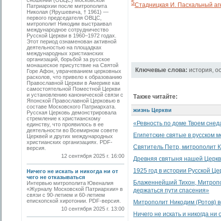
сношений (ОВЦС) Московской
5
Стадницкая И. Пасхальный аг
Патриархии после митрополита
Николая (Ярушевича, † 1961) —
первого председателя ОВЦС,
митрополит Никодим выстраивал
международное сотрудничество
Русской Церкви в 1960–1972 годах.
Этот период ознаменован активной
деятельностью на площадках
международных христианских
организаций, борьбой за русское
монашеское присутствие на Святой
Ключевые слова:
история
,
о
Горе Афон, уврачеванием церковных
расколов, что привело к образованию
Православной Церкви в Америке как
самостоятельной Поместной Церкви
и установлению канонической связи с
Также читайте:
Японской Православной Церковью в
составе Московского Патриархата.
жизнь Церкви
Русская Церковь демонстрировала
стремление к христианскому
«Ревность по доме Твоем снеда
единству, что проявилось в ее
деятельности во Всемирном совете
Египетские святые в русском 
Церквей и других международных
христианских организациях. PDF-
Святитель Петр, митрополит К
версия.
12 сентября 2025 г. 16:00
Древняя святыня нашей Церк
1925 год в истории Русской Це
Ничего не искать и никогда ни от
чего не отказываться
Блаженнейший Тихон, Митропол
Интервью митрополита Ювеналия
«Журналу Московской Патриархии» в
держаться пути спасения»
связи с 90-летием и 60-летием
епископской хиротонии. PDF-версия.
Митрополит Никодим (Ротов) в
10 сентября 2025 г. 13:00
Ничего не искать и никогда ни 