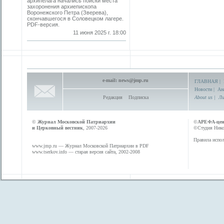
архипелага начались поиски места
захоронения архиепископа
Воронежского Петра (Зверева),
скончавшегося в Соловецком лагере.
PDF-версия.
11 июня 2025 г. 18:00
e-mail:
news@jmp.ru
ГЛАВНАЯ
|
Новости
|
Ан
Редакция
Подписка
About us
|
Ли
©
Журнал Московской Патриархии
©
АРЕФА-це
и Церковный вестник
, 2007-2026
©Студия Никол
Правила испол
www.jmp.ru
— Журнал Московской Патриархии в PDF
www.tserkov.info
— старая версия сайта, 2002-2008