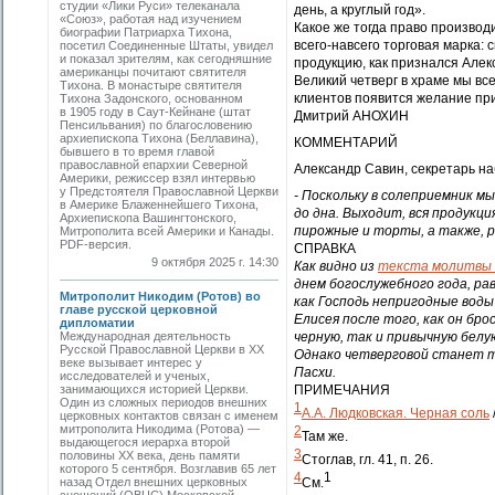
студии «Лики Руси» телеканала
день, а круглый год».
«Союз», работая над изучением
Какое же тогда право производ
биографии Патриарха Тихона,
всего-навсего торговая марка:
посетил Соединенные Штаты, увидел
и показал зрителям, как сегодняшние
продукцию, как признался Алек
американцы почитают святителя
Великий четверг в храме мы вс
Тихона. В монастыре святителя
клиентов появится желание пр
Тихона Задонского, основанном
в 1905 году в Саут-Кейнане (штат
Дмитрий АНОХИН
Пенсильвания) по благословению
архиепископа Тихона (Беллавина),
КОММЕНТАРИЙ
бывшего в то время главой
православной епархии Северной
Александр Савин, секретарь н
Америки, режиссер взял интервью
у Предстоятеля Православной Церкви
- Поскольку в солеприемник м
в Америке Блаженнейшего Тихона,
до дна. Выходит, вся продукци
Архиепископа Вашингтонского,
пирожные и торты, а также, р
Митрополита всей Америки и Канады.
PDF-версия.
СПРАВКА
9 октября 2025 г. 14:30
Как видно из
текста молитвы 
днем богослужебного года, ра
Митрополит Никодим (Ротов) во
как Господь непригодные вод
главе русской церковной
Елисея после того, как он брос
дипломатии
Международная деятельность
черную, так и привычную белую
Русской Православной Церкви в ХХ
Однако четверговой станет т
веке вызывает интерес у
Пасхи.
исследователей и ученых,
занимающихся историей Церкви.
ПРИМЕЧАНИЯ
Один из сложных периодов внешних
1
А.А. Людковская. Черная соль
церковных контактов связан с именем
митрополита Никодима (Ротова) —
2
Там же.
выдающегося иерарха второй
3
половины ХХ века, день памяти
Стоглав, гл. 41, п. 26.
которого 5 сентября. Возглавив 65 лет
4
1
назад Отдел внешних церковных
См.