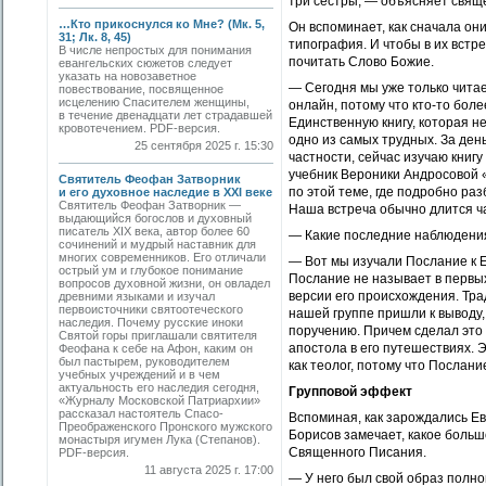
три сестры, — объясняет свящ
…Кто прикоснулся ко Мне? (Мк. 5,
Он вспоминает, как сначала они
31; Лк. 8, 45)
типография. И чтобы в их встре
В числе непростых для понимания
почитать Слово Божие.
евангельских сюжетов следует
указать на новозаветное
— Сегодня мы уже только чита
повествование, посвященное
исцелению Спасителем женщины,
онлайн, потому что кто-то боле
в течение двенадцати лет страдавшей
Единственную книгу, которая н
кровотечением. PDF-версия.
одно из самых трудных. За день
25 сентября 2025 г. 15:30
частности, сейчас изучаю кни
учебник Вероники Андросовой 
Святитель Феофан Затворник
по этой теме, где по­дробно ра
и его духовное наследие в XXI веке
Святитель Феофан Затворник —
Наша встреча обычно длится ча
выдающийся богослов и духовный
писатель XIX века, автор более 60
— Какие последние наблюдения
сочинений и мудрый наставник для
многих современников. Его отличали
— Вот мы изучали Послание к Ев
острый ум и глубокое понимание
Послание не называет в первых
вопросов духовной жизни, он овладел
версии его происхождения. Тра
древними языками и изучал
первоисточники святоотеческого
нашей группе пришли к выводу, 
наследия. Почему русские иноки
поручению. Причем сделал это ч
Святой горы приглашали святителя
апостола в его путешествиях. 
Феофана к себе на Афон, каким он
был пастырем, руководителем
как теолог, потому что Послан
учебных учреждений и в чем
актуальность его наследия сегодня,
Групповой эффект
«Журналу Московской Патриархии»
рассказал настоятель Спасо-
Вспоминая, как зарождались Е
Преображенского Пронского мужского
Борисов замечает, какое боль
монастыря игумен Лука (Степанов).
Священного Писания.
PDF-версия.
11 августа 2025 г. 17:00
— У него был свой образ полно