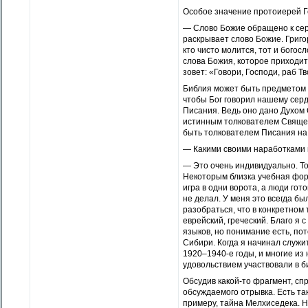
Особое значение протоиерей Г
— Слово Божие обращено к серд
раскрывает слово Божие. Григор
кто чисто молится, тот и бого
слова Божия, которое приходит 
зовет: «Говори, Господи, раб 
Библия может быть предметом н
чтобы Бог говорил нашему сер
Писания. Ведь оно дано Духом 
истинным толкователем Священ
быть толкователем Писания на 
— Какими своими наработками 
— Это очень индивидуально. То
Некоторым близка учебная форма
игра в одни ворота, а люди гот
не делал. У меня это всегда б
разобраться, что в конкретном
еврейский, греческий. Благо я 
языков, но понимание есть, по
Сибири. Когда я начинал служи
1920–1940-е годы, и многие из 
удовольствием участвовали в б
Обсудив какой-то фрагмент, сп
обсуждаемого отрывка. Есть так
примеру, тайна Мелхиседека. Н