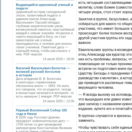
есть четырьмя составляющими 
Выдающийся церковный ученый и
молитву, слово Божие (самосто
педагог
Церковный историк синодальной
четыре упора, стол стоит хорош
эпохи, талантливый педагог и
администратор Александр
Занятия в группе, безусловно, 
Васильевич Горский обладал
собираться для какого-то обще
глубоким аналитическим умом,
участника, что имеет большое
великолепной памятью, неистребимой
жаждой к новым знаниям. Искренне и
происходит более полное воспр
горячо верующий в Бога, он стал
другой участник группы его зада
ориентиром как ученый,
важное.
преподаватель и человек для многих
своих учеников. Памятная дата —
Евангельские группы в космоде
хороший повод, чтобы рассказать о
нем. PDF-версия.
отец Александр как куратор это
14 июля 2025 г. 18:00
них есть проб­лемы, вопросы, ч
помогающие не только проникат
Василий Васильевич Болотов —
встречи он подготовил книги п
великий русский богослов
Царству. Беседы о праздниках
и историк
руководство к молитве», в кот
Дата рождения В. В. Болотова
в некоторых справочниках
где приводятся различные тем
обозначена иначе — 1854. Но мать
верующего человека.
его говорила, что он родился, «когда
в монастыре начинается вечерня», то
— Я всегда выхожу на исповедь 
есть накануне 1 января. PDF-версия.
что вышедших или давно известн
24 июня 2025 г. 12:00
даю записку с названием нужной,
издание, купите его и почитай
Первый Вселенский Собор 325
года в Никее
В группах случаются и кризисы.
В 2025 году Русская Церковь
заменить.
празднует знаменательную дату —
1700-летие со дня проведения
Чтобы чувствовать себя единым
императором Константином Великим
в городе Никее собрания