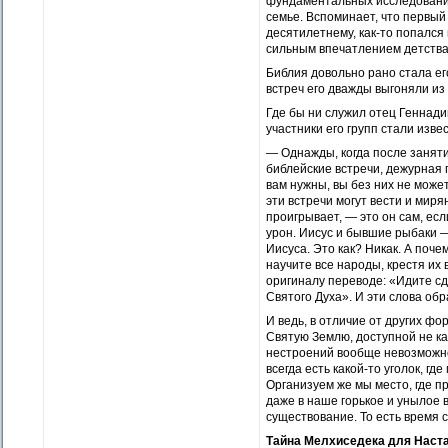
фундаментальных исследовани
семье. Вспоминает, что первый 
десятилетнему, как-то попался
сильным впечатлением детства
Библия довольно рано стала ег
встреч его дважды выгоняли из 
Где бы ни служил отец Геннади
участники его групп стали изв
— Однажды, когда после занятия
библейские встречи, дежурная 
вам нужны, вы без них не може
эти встречи могут вести и миря
проигрывает, — это он сам, ес
урон. Иисус и бывшие рыбаки —
Иисуса. Это как? Никак. А поче
научите все народы, крестя их 
оригиналу переводе: «Идите сд
Святого Духа». И эти слова об
И ведь, в отличие от других ф
Святую Землю, доступной не ка
нестроений вообще невозможно
всегда есть какой-то уголок, гд
Организуем же мы место, где пр
даже в наше горькое и унылое 
существование. То есть время 
Тайна Мелхиседека для Наст