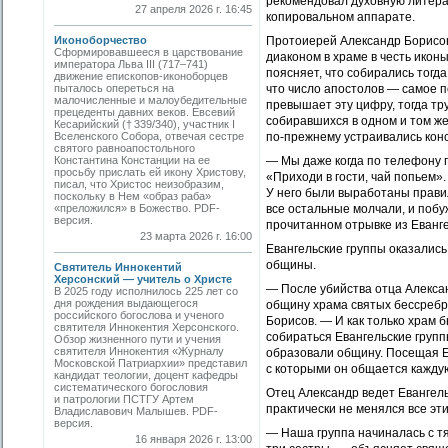
рекомендовал духовную литерат
27 апреля 2026 г. 16:45
копировальном аппарате.
Иконоборчество
Протоиерей Александр Борисов с
Сформировавшееся в царствование
диаконом в храме в честь ико
императора Льва III (717–741)
поясняет, что собирались тогд
движение епископов-иконоборцев
пыталось опереться на
что число апостолов — самое п
малочисленные и малоубедительные
превышает эту цифру, тогда тр
прецеденты давних веков. Евсевий
собиравшихся в одном и том же
Кесарийский († 339/340), участник I
Вселенского Собора, отвечая сестре
по-прежнему устраивались кон
святого равноапостольного
Константина Констанции на ее
— Мы даже когда по телефону г
просьбу прислать ей икону Христову,
«Приходи в гости, чай попьем».
писал, что Христос неизобразим,
У него были выработаны правил
поскольку в Нем «образ раба»
«преложился» в Божество. РDF-
все остальные молчали, и побуж
версия.
прочитанном отрывке из Еванг
23 марта 2026 г. 16:00
Евангельские группы оказались
общины.
Святитель Иннокентий
Херсонский — учитель о Христе
— После убийства отца Алекса
В 2025 году исполнилось 225 лет со
дня рождения выдающегося
общину храма святых бессребр
российского богослова и ученого
Борисов. — И как только храм 
святителя Иннокентия Херсонского.
собираться Евангельские груп
Обзор жизненного пути и учения
святителя Иннокентия «Журналу
образовали общину. Посещая Ев
Московской Патриархии» представил
с которыми он общается каждую
кандидат теологии, доцент кафедры
систематического богословия
Отец Александр ведет Евангель
и патрологии ПСТГУ Артем
практически не менялся все эти
Владиславович Малышев. PDF-
версия.
— Наша группа начиналась с тя
16 января 2026 г. 13:00