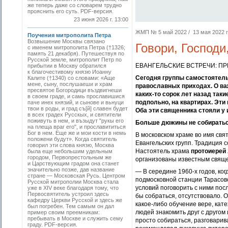
же теперь даже со словарем трудно
прояснить его суть. PDF-версия.
23 июня 2026 г. 13:00
ЖМП № 5 май 2022 / 13 мая 2022 г.
Поучения митрополита Петра
Возвышение Москвы связано
Говори, Господи
с именем митрополита Петра (†1326;
память 21 декабря). Путешествуя по
Русской земле, митрополит Петр по
ЕВАНГЕЛЬСКИЕ ВСТРЕЧИ: П
прибытии в Москву обратился
к благочестивому князю Иоанну
Сегодня группы самостоятель
Калите (†1340) со словами: «Аще
мене, сыну, послушаеши и храм
православных приходах. О ва
пресвятое Богородици въздвигнеши
каких-то сорок лет назад так
в своем граде, и самь прославишися
подпольно, на квартирах. Эти
паче инех князий, и сынове и вьнуци
твои в роды, и град съ[й] славен будет
Оба эти священника стояли у 
в всех градех Русскых, и святители
поживуть в нем, и възыдут "рукы его
Больше дюжины не собирать
на плеща враг его", и прославититься
Бог в нем. Еще же и мои кости в немь
В московском храме во имя св
положени будут». Когда святитель
Евангельских групп. Традиция 
говорил эти слова князю, Москва
Настоятель храма
протоиерей
была еще небольшим удельным
городом, Первопрестольным же
организованы известным свящ
и Царствующим градом она станет
значительно позже, дав название
— В середине 1960-х годов, ко
стране — Московская Русь. Центром
подмосковной станции Тарасовс
Русской митрополии Москва стала
условий поговорить с ними пос
уже в XIV веке благодаря тому, что
Первосвятитель устроил здесь
бы собраться, отсутствовало. 
кафедру Церкви Русской и здесь же
какое-либо обучение вере, кат
был погребен. Тем самым он дал
людей знакомить друг с другом 
пример своим преемникам:
пребывать в Москве и служить сему
просто собираться, разговарива
граду. PDF-версия.