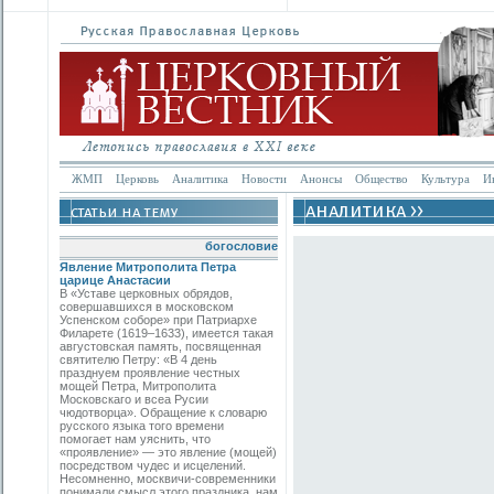
ЖМП
Церковь
Аналитика
Новости
Анонсы
Общество
Культура
И
богословие
Явление Митрополита Петра
царице Анастасии
В «Уставе церковных обрядов,
совершавшихся в московском
Успенском соборе» при Патриархе
Филарете (1619–1633), имеется такая
августовская память, посвященная
святителю Петру: «В 4 день
празднуем проявление честных
мощей Петра, Митрополита
Московскаго и всеа Русии
чюдотворца». Обращение к словарю
русского языка того времени
помогает нам уяснить, что
«проявление» — это явление (мощей)
посредством чудес и исцелений.
Несомненно, москвичи-современники
понимали смысл этого праздника, нам