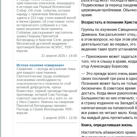
раза в год могут посещать вы
христианских епископов, вошедшего
Подмосковье (в период пандем
в историю как Первый Вселенский
церковным проблемам. Обычно 
Собор. Об этом событии, которое
наряду с принятием Миланского
храме.
эдикта в 313 году стало важной вехой
в жизни Церкви, об участниках этого
Возрастать в познании Христа
исторического собрания и о том,
какие решения были приняты
Группы по изучению Священног
Собором, рассказывает настоятель
Дамиана. Как разъясняет отец 
храма Покрова Пресвятой
в этом вопросе, но при этом у
Богородицы в Красном Селе, доцент
Московской духовной академии ­
деятельностью: во-первых, это 
протоиерей Валентин АСМУС. PDF-
ведению таких групп устанавл
версия.
21 апреля 2025 г. 14:00
— Прихожанин может задаться 
того, что я слышу в храме, ко
Истоки понятия «смирение»
отцу Александру Борисову.
Смирение — всегда актуальная тема
для каждого христианина.
— Это прежде всего очень важн
Святоотеческие труды изобилуют
своих посланий три раза в одн
описаниями необходимости,
Познание может быть не только
спасительности и полезности этой
великой добродетели, «ризы
бесконечен. В советское время
Божества», первой заповеди Нагорной
достать. Когда меня рукополож
проповеди, которой Сам Господь
Большинство из них отвечало, ч
советует научиться не у кого-то, но
у Него Самого. Именно на смирение
в страну изданное на ЗападеС
Пресвятой Богородицы призрел
напечатанную на папиросной бу
Господь в Своем Воплощении. PDF-
все равно ее читают мало. Когд
версия.
бы каждый день прочитывать по 
1 апреля 2025 г. 12:00
Книга, определившая жизнь
Настоятель абаканского храма