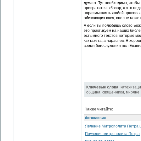
думает. Тут необходимо, чтобы
превратится в базар, а это нед
поразмышлять любой православ
обижающих вас», вполне может ч
А если ты полюбишь слово Бож
это практикуем на наших библ
есть много текстов, которые м
как газета, а нараспев. Я хор
время богослужения пел Еванге
Ключевые слова:
катехизац
община
,
священники
,
миряне
Также читайте:
богословие
Явление Митрополита Петра 
Поучения митрополита Петра