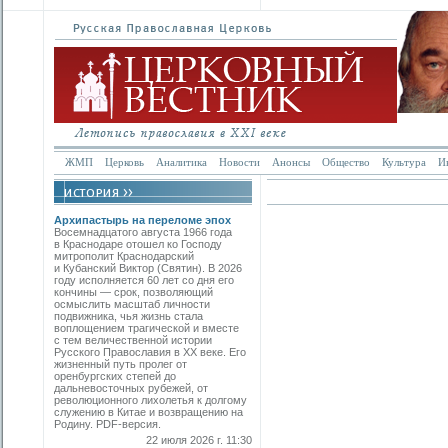
ЖМП
Церковь
Аналитика
Новости
Анонсы
Общество
Культура
И
Архипастырь на переломе эпох
Восемнадцатого августа 1966 года
в Краснодаре отошел ко Господу
митрополит Краснодарский
и Кубанский Виктор (Святин). В 2026
году исполняется 60 лет со дня его
кончины — срок, позволяющий
осмыслить масштаб личности
подвижника, чья жизнь стала
воплощением трагической и вместе
с тем величественной истории
Русского Православия в XX веке. Его
жизненный путь пролег от
оренбургских степей до
дальневосточных рубежей, от
революционного лихолетья к долгому
служению в Китае и возвращению на
Родину. PDF-версия.
22 июля 2026 г. 11:30