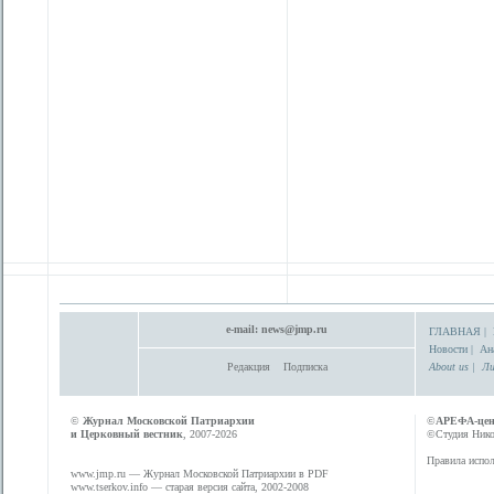
e-mail:
news@jmp.ru
ГЛАВНАЯ
|
Новости
|
Ан
Редакция
Подписка
About us
|
Ли
©
Журнал Московской Патриархии
©
АРЕФА-це
и Церковный вестник
, 2007-2026
©Студия Никол
Правила испол
www.jmp.ru
— Журнал Московской Патриархии в PDF
www.tserkov.info
— старая версия сайта, 2002-2008