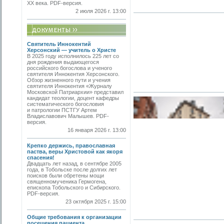
ХХ века. PDF-версия.
2 июля 2026 г. 13:00
Святитель Иннокентий
Херсонский — учитель о Христе
В 2025 году исполнилось 225 лет со
дня рождения выдающегося
российского богослова и ученого
святителя Иннокентия Херсонского.
Обзор жизненного пути и учения
святителя Иннокентия «Журналу
Московской Патриархии» представил
кандидат теологии, доцент кафедры
систематического богословия
и патрологии ПСТГУ Артем
Владиславович Малышев. PDF-
версия.
16 января 2026 г. 13:00
Крепко держись, православная
паства, веры Христовой как якоря
спасения!
Двадцать лет назад, в сентябре 2005
года, в Тобольске после долгих лет
поисков были обретены мощи
священномученика Гермогена,
епископа Тобольского и Сибирского.
PDF-версия.
23 октября 2025 г. 15:00
Общие требования к организации
посещения пациента