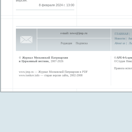
версия.
8 февраля 2024 г. 13:00
e-mail:
news@jmp.ru
ГЛАВНАЯ
|
Новости
|
Ан
Редакция
Подписка
About us
|
Ли
©
Журнал Московской Патриархии
©
АРЕФА-це
и Церковный вестник
, 2007-2026
©Студия Никол
Правила испол
www.jmp.ru
— Журнал Московской Патриархии в PDF
www.tserkov.info
— старая версия сайта, 2002-2008