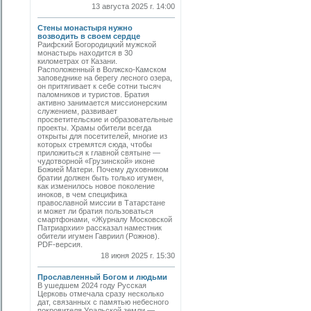
13 августа 2025 г. 14:00
Стены монастыря нужно
возводить в своем сердце
Раифский Богородицкий мужской
монастырь находится в 30
километрах от Казани.
Расположенный в Волжско-Камском
заповеднике на берегу лесного озера,
он притягивает к себе сотни тысяч
паломников и туристов. Братия
активно занимается миссионерским
служением, развивает
просветительские и образовательные
проекты. Храмы обители всегда
открыты для посетителей, многие из
которых стремятся сюда, чтобы
приложиться к главной святыне —
чудотворной «Грузинской» иконе
Божией Матери. Почему духовником
братии должен быть только игумен,
как изменилось новое поколение
иноков, в чем специфика
православной миссии в Татарстане
и может ли братия пользоваться
смартфонами, «Журналу Московской
Патриархии» рассказал наместник
обители игумен Гавриил (Рожнов).
PDF-версия.
18 июня 2025 г. 15:30
Прославленный Богом и людьми
В ушедшем 2024 году Русская
Церковь отмечала сразу несколько
дат, связанных с памятью небесного
покровителя Уральской земли —