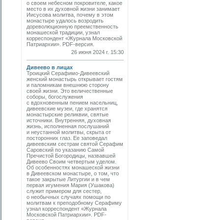
о своем небесном покровителе, какое
место в их духовной жизни занимает
Иисусова молитва, почему в этом
монастыре удалось возродить
дореволюционную преемственность
монашеской традиции, узнал
корреспондент «Журнала Московской
Патриархии». PDF-версия.
26 июня 2024 г. 15:30
Дивеево в лицах
Троицкий Серафимо-Дивеевский
женский монастырь открывает гостям
и паломникам внешнюю сторону
своей жизни. Это величественные
соборы, богослужения
с вдохновенным пением насельниц,
дивеевские музеи, где хранятся
монастырские реликвии, святые
источники. Внутренняя, духовная
жизнь, исполненная послушаний
и неустанной молитвы, скрыта от
посторонних глаз. Ее заповедал
дивеевским сестрам святой Серафим
Саровский по указанию Самой
Пречистой Богородицы, назвавшей
Дивеево Своим четвертым уделом.
Об особенностях монашеской жизни
в Дивеевском монастыре, о том, что
такое закрытые Литургии и в чем
первая игумения Мария (Ушакова)
служит примером для сестер,
о необычных случаях помощи по
молитвам к преподобному Серафиму
узнал корреспондент «Журнала
Московской Патриархии». PDF-