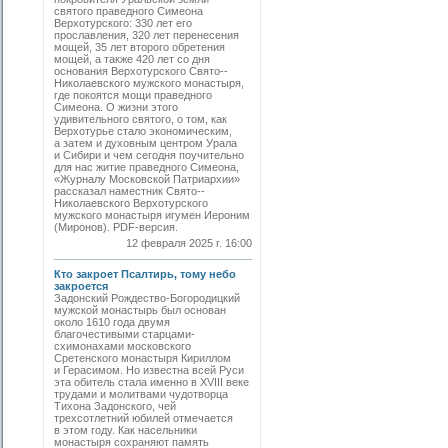
святого праведного ­Симеона
Верхотурского: 330 лет его
прославления, 320 лет перенесения
мощей, 35 лет второго обретения
мощей, а также 420 лет со дня
основания Верхотурского Свято-­
Николаевского мужского монастыря,
где покоятся мощи праведного
Симеона. О жизни этого
удивительного святого, о том, как
Верхотурье стало экономическим,
а затем и духовным центром Урала
и Сибири и чем сегодня поучительно
для нас житие праведного Симеона,
«Журналу Московской Патриархии»
рассказал наместник Свято-­
Николаевского Верхотурского
мужского монастыря игумен Иероним
(Миронов). PDF-версия.
12 февраля 2025 г. 16:00
Кто закроет Псалтирь, тому небо
закроется
Задонский Рождество-Богородицкий
мужской монастырь был основан
около 1610 года двумя
благочестивыми старцами-
схимонахами московского
Сретенского монастыря Кириллом
и Герасимом. Но известна всей Руси
эта обитель стала именно в XVIII веке
трудами и молитвами чудотворца
Тихона Задонского, чей
трехсотлетний юбилей отмечается
в этом году. Как насельники
монастыря сохраняют память