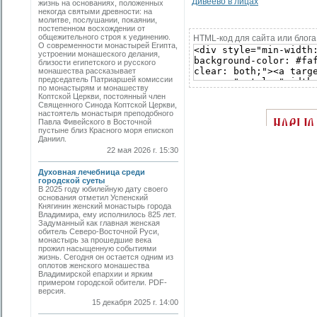
Дивеево в лицах
жизнь на основаниях, положенных
некогда святыми древности: на
молитве, послушании, покаянии,
постепенном восхождении от
общежительного строя к уединению.
HTML-код для сайта или блога
О современности монастырей Египта,
устроении монашеского делания,
близости египетского и русского
монашества рассказывает
председатель Патриаршей комиссии
по монастырям и монашеству
Коптской Церкви, постоянный член
Священного Синода Коптской Церкви,
настоятель монастыря преподобного
Павла Фивейского в Восточной
пустыне близ Красного моря епископ
Даниил.
22 мая 2026 г. 15:30
Духовная лечебница среди
городской суеты
В 2025 году юбилейную дату своего
основания отметил Успенский
Княгинин женский монастырь города
Владимира, ему исполнилось 825 лет.
Задуманный как главная женская
обитель Северо-Восточной Руси,
монастырь за прошедшие века
прожил насыщенную событиями
жизнь. Сегодня он остается одним из
оплотов женского монашества
Владимирской епархии и ярким
примером городской обители. PDF-
версия.
15 декабря 2025 г. 14:00