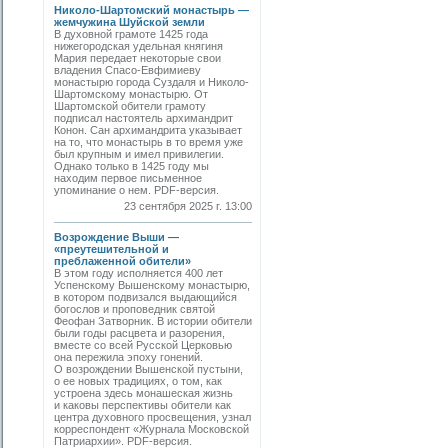
Николо-Шартомский монастырь —
жемчужина Шуйской земли
В духовной грамоте 1425 года
нижегородская удельная княгиня
Мария передает некоторые свои
владения Спасо-Евфимиеву
монастырю города Суздаля и Николо-
Шартомскому монастырю. От
Шартомской обители грамоту
подписал настоятель архимандрит
Конон. Сан архимандрита указывает
на то, что монастырь в то время уже
был крупным и имел привилегии.
Однако только в 1425 году мы
находим первое письменное
упоминание о нем. PDF-версия.
23 сентября 2025 г. 13:00
Возрождение Выши —
«преутешительной и
преблаженной обители»
В этом году исполняется 400 лет
Успенскому Вышенскому монастырю,
в котором подвизался выдающийся
богослов и проповедник святой
Феофан Затворник. В истории обители
были годы расцвета и разорения,
вместе со всей Русской Церковью
она пережила эпоху гонений.
О возрождении Вышенской пустыни,
о ее новых традициях, о том, как
устроена здесь монашеская жизнь
и каковы перспективы обители как
центра духовного просвещения, узнал
корреспондент «Журнала Московской
Патриархии». PDF-версия.