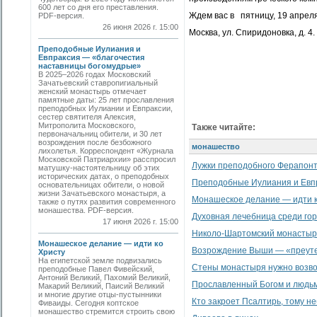
600 лет со дня его преставления.
Ждем вас в пятницу, 19 апреля
PDF-версия.
26 июня 2026 г. 15:00
Москва, ул. Спиридоновка, д. 4.
Преподобные Иулиания и
Евпраксия — «благочестия
наставницы богомудрые»
В 2025–2026 годах Московский
Зачатьевский ставропигиальный
женский монастырь отмечает
памятные даты: 25 лет прославления
преподобных Иулиании и Евпраксии,
сестер святителя Алексия,
Митрополита Московского,
Также читайте:
первоначальниц обители, и 30 лет
возрождения после безбожного
монашество
лихолетья. Корреспондент «Журнала
Московской Патриархии» расспросил
Лужки преподобного Ферапон
матушку-настоятельницу об этих
исторических датах, о преподобных
Преподобные Иулиания и Евп
основательницах обители, о новой
жизни Зачатьевского монастыря, а
Монашеское делание — идти к
также о путях развития современного
монашества. PDF-версия.
Духовная лечебница среди го
17 июня 2026 г. 15:00
Николо-Шартомский монастыр
Монашеское делание — идти ко
Возрождение Выши — «преуте
Христу
На египетской земле подвизались
Стены монастыря нужно возво
преподобные Павел Фивейский,
Антоний Великий, Пахомий Великий,
Прославленный Богом и людь
Макарий Великий, Паисий Великий
и многие другие отцы-пустынники
Кто закроет Псалтирь, тому н
Фиваиды. Сегодня коптское
монашество стремится строить свою