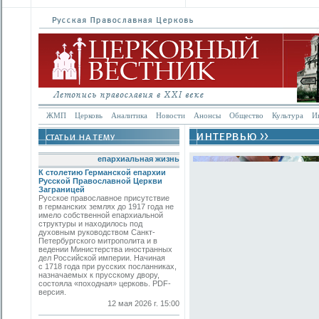
ЖМП
Церковь
Аналитика
Новости
Анонсы
Общество
Культура
И
епархиальная жизнь
К столетию Германской епархии
Русской Православной Церкви
Заграницей
Русское православное присутствие
в германских землях до 1917 года не
имело собственной епархиальной
структуры и находилось под
духовным руководством Санкт-
Петербургского митрополита и в
ведении Министерства иностранных
дел Российской империи. Начиная
с 1718 года при русских посланниках,
назначаемых к прусскому двору,
состояла «походная» церковь. PDF-
версия.
12 мая 2026 г. 15:00