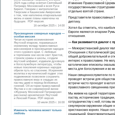
2024 года собор освятил Святейший
И мнение Православной Церкви 
Патриарх Московский и всея Руси
государственными структурами 
Кирилл. Говорим с митрополитом
отдельно взятой стране.
Тверским и Кашинским Амвросием
о том, чем наполнена епархиальная
Представители православных П
жизнь и какие планы намечены на
будущее. PDF-версия.
диптиху.
16 октября 2025 г. 14:00
Хотел бы отметить, что наибо
Европе являются епархии Румы
Просвещение северных народов —
отношения.
особая миссия
Читая историю возникновения
— Как развивается диалог с 
Якутской епархии, поражаешься
огромному вкладу православных
— Межхристианский диалог явл
миссионеров в просвещение народов
этого сурового края. С любовью
Отношения с Католической Церк
и терпением они несли свет Христов,
общей доброжелательной и отк
строили храмы и школы, создали
интерес к православию. Не могу
якутский алфавит, издавали духовную
и богослужебную литературу, чтобы
католические епископы оказыв
новые поколения коренных народов
места для богослужения и во м
обрели путь ко спасению. Искренняя
молитва и мученический подвиг этих
Наши священнослужители по пр
подвижников позволили сохранить
проводят встречи для обществе
православную веру в сердцах их
паствы даже в период безбожных
встречи часто проходят в като
гонений. Об истории православной
православного священника при
Якутии и о ее современной жизни
«Журналу Московской Патриархии»
Мы живем на одной территории
рассказал архиепископ Якутский
паству, исторические традиции
и Ленский Роман. PDF-версия.
сотрудничеству с ней, готовы 
10 июля 2025 г. 16:00
секулярном окружении общие н
христианских корнях. Наше сот
Изменить человека может только
любовь
социальной, благотворительной