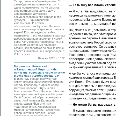
Татарстан — особенный регион. Его
своеобразие заключается в том, что
— Есть ли у вас планы строи
здесь соединились, но не слились
и не растворились друг в друге,
— Я хотел бы подробно ответит
а продолжают дружеское
несмотря на многомиллионную 
сосуществование два народа и две
переехал в Западную Европу и
культуры — христианская
и исламская. И в таких
сосчитать по пальцам одной ру
обстоятельствах Русская Церковь
несет проповедь о Христе, оставаясь
Вы, может быть, слышали о стр
верной Его заповедям о любви,
надеемся на то, что этот прое
жертвенности и милосердии, в рамках
времени на берегах Сены появи
добрососедства и уважения к чужой
вере. Как устроена приходская жизнь
только престижу Российского г
на одном из активных приходов
соотечественников. Он реализу
Казани, как работают ее самые яркие
непосредственному участию Св
проекты, выяснил наш корреспондент.
PDF-версия.
Екатерины, построенном в Риме
16 июня 2025 г. 18:30
перестроенном здании лютеран
выделены участки земли под ст
Митрополит Казанский
их финансированием. На этом н
и Татарстанский Кирилл: «Мы
призваны совершать свою миссию
А как бы хотелось его продолж
в духе мира и добрососедства»
храмов в крупнейших городах Е
В 1555 году священнослужители
или Бордо. Пусть это будут са
новоучрежденной Казанской епархии
начали проповедь о Христе среди
они действительно необходимы,
местных народов. Эту миссию
верующих, тысячи потенциальн
благословила Сама Царица Небесная,
и недавно созданные общины ю
явив девятилетней девочке Матроне
Свой Пречистый образ, всемирно ­
помещениях. Ведь именно из-за
известный ныне как Казанский
и прославившийся многими
— Не могли бы вы рассказать
чудотворениями. Христианская
миссия на территории Татарстана
— Я думаю, открытие семинари
совершается и сегодня, но уже
последние годы. Это совсем не