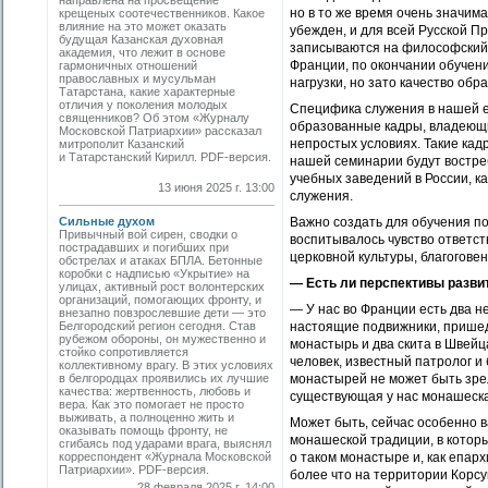
направлена на просвещение
но в то же время очень значим
крещеных соотечественников. Какое
влияние на это может оказать
убежден, и для всей Русской П
будущая Казанская духовная
записываются на философский
академия, что лежит в основе
Франции, по окончании обучен
гармоничных отношений
православных и мусульман
нагрузки, но зато качество об
Татарстана, какие характерные
отличия у поколения молодых
Специфика служения в нашей е
священников? Об этом «Журналу
образованные кадры, владеющ
Московской Патриархии» рассказал
непростых условиях. Такие кад
митрополит Казанский
и Татарстанский Кирилл. PDF-версия.
нашей семинарии будут востреб
учебных заведений в России, к
13 июня 2025 г. 13:00
служения.
Сильные духом
Важно создать для обучения п
Привычный вой сирен, сводки о
воспитывалось чувство ответст
пострадавших и погибших при
церковной культуры, благогове
обстрелах и атаках БПЛА. Бетонные
коробки с надписью «Укрытие» на
— Есть ли перспективы разви
улицах, активный рост волонтерских
организаций, помогающих фронту, и
— У нас во Франции есть два н
внезапно повзрослевшие дети — это
Белгородский регион сегодня. Став
настоящие подвижники, пришедш
рубежом обороны, он мужественно и
монастырь и два скита в Швей
стойко сопротивляется
человек, известный патролог и
коллективному врагу. В этих условиях
в белгородцах проявились их лучшие
монастырей не может быть зрел
качества: жертвенность, любовь и
существующая у нас монашеска
вера. Как это помогает не просто
выживать, а полноценно жить и
Может быть, сейчас особенно в
оказывать помощь фронту, не
монашеской традиции, в которы
сгибаясь под ударами врага, выяснял
корреспондент «Журнала Московской
о таком монастыре и, как епар
Патриархии». PDF-версия.
более что на территории Корсу
28 февраля 2025 г. 14:00