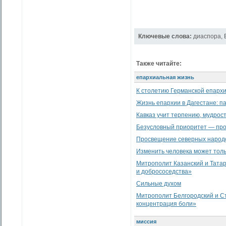
Ключевые слова:
диаспора
,
Также читайте:
епархиальная жизнь
К столетию Германской епарх
Жизнь епархии в Дагестане: п
Кавказ учит терпению, мудрос
Безусловный приоритет — про
Просвещение северных народ
Изменить человека может тол
Митрополит Казанский и Татар
и добрососедства»
Сильные духом
Митрополит Белгородский и Ст
концентрация боли»
миссия