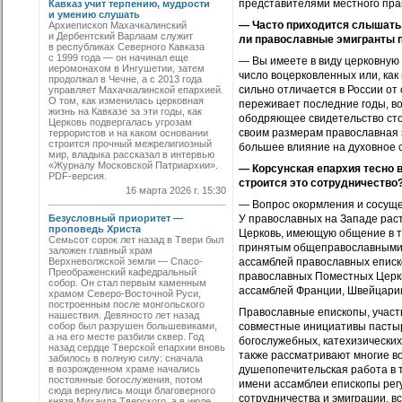
представителями местного прав
Кавказ учит терпению, мудрости
и умению слушать
— Часто приходится слышать, 
Архиепископ Махачкалинский
и Дербентский Варлаам служит
ли православные эмигранты п
в республиках Северного Кавказа
с 1999 года — он начинал еще
— Вы имеете в виду церковную
иеромонахом в Ингушетии, затем
число воцерковленных или, как
продолжал в Чечне, а с 2013 года
сильно отличается в России от
управляет Махачкалинской епархией.
О том, как изменилась церковная
переживает последние годы, в
жизнь на Кавказе за эти годы, как
ободряющее свидетельство сто
Церковь подвергалась угрозам
своим размерам православная 
террористов и на каком основании
строится прочный межрелигиозный
большее влияние на духовное 
мир, владыка рассказал в интервью
«Журналу Московской Патриархии».
— Корсунская епархия тесно 
PDF-версия.
строится это сотрудничество
16 марта 2026 г. 15:30
— Вопрос окормления и сосуще
Безусловный приоритет —
У православных на Западе раст
проповедь Христа
Церковь, имеющую общение в та
Семьсот сорок лет назад в Твери был
принятым общеправославными 
заложен главный храм
Верхневолжской земли — Спасо-
ассамблей православных еписко
Преображенский кафедральный
православных Поместных Церкве
собор. Он стал первым каменным
ассамблей Франции, Швейцарии
храмом Северо-Восточной Руси,
построенным после монгольского
Православные епископы, участ
нашествия. Девяносто лет назад
собор был разрушен большевиками,
совместные инициативы пастырс
а на его месте разбили сквер. Год
богослужебных, катехизических
назад сердце Тверской епархии вновь
также рассматривают многие в
забилось в полную силу: сначала
в возрожденном храме начались
душепопечительская работа в т
постоянные богослужения, потом
имени ассамблеи епископы регу
сюда вернулись мощи благоверного
сотрудничества и эмиграции, 
князя Михаила Тверского, а в июле