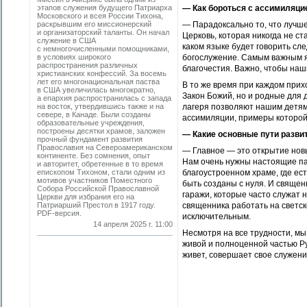
этапов служения будущего Патриарха
— Как бороться с ассимиляцие
Московского и всея России Тихона,
раскрывшим его миссионерский
— Парадоксально то, что лучш
и организаторский таланты. Он начал
Церковь, которая никогда не ст
служение в США
каком языке будет говорить сл
с немногочисленными помощниками,
в условиях широкого
богослужение. Самым важным я
распространения различных
благочестия. Важно, чтобы на
христианских конфессий. За восемь
лет его многонациональная паства
В то же время при каждом прих
в США увеличилась многократно,
Закон Божий, но и родные для 
а епархия распространилась с запада
на восток, утвердившись также и на
лагеря позволяют нашим детям 
севере, в Канаде. Были созданы
ассимиляции, примеры которой
образовательные учреждения,
построены десятки храмов, заложен
— Какие основные пути разви
прочный фундамент развития
Православия на Североамериканском
— Главное — это открытие новы
континенте. Без сомнения, опыт
Нам очень нужны настоящие пас
и авторитет, обретенные в то время
епископом Тихоном, стали одним из
благоустроенном храме, где ес
мотивов участников Поместного
быть созданы с нуля. И священ
Собора Российской Православной
гаражи, которые часто служат
Церкви для избрания его на
Патриарший Престол в 1917 году.
священника работать на светск
PDF-версия.
исключительным.
14 апреля 2025 г. 11:00
Несмотря на все трудности, мы
живой и полноценной частью Р
живет, совершает свое служени