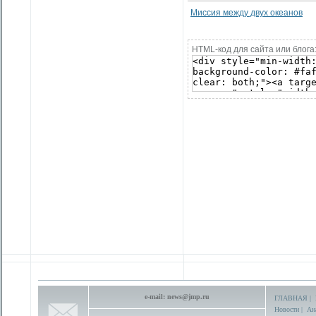
Миссия между двух океанов
HTML-код для сайта или блога
e-mail:
news@jmp.ru
ГЛАВНАЯ
|
Новости
|
Ан