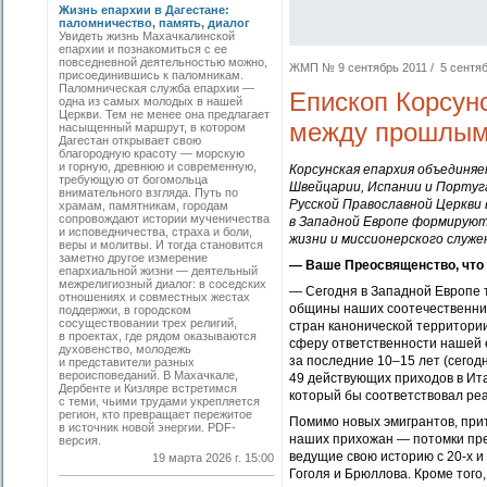
Жизнь епархии в Дагестане:
паломничество, память, диалог
Увидеть жизнь Махачкалинской
епархии и познакомиться с ее
повседневной деятельностью можно,
ЖМП № 9 сентябрь 2011 / 5 сентябр
присоединившись к паломникам.
Паломническая служба епархии —
Епископ Корсун
одна из самых молодых в нашей
Церкви. Тем не менее она предлагает
между прошлым
насыщенный маршрут, в котором
Дагестан открывает свою
благородную красоту — морскую
и горную, древнюю и современную,
Корсунская епархия объединя
требующую от богомольца
Швейцарии, Испании и Португ
внимательного взгляда. Путь по
Русской Православной Церкви 
храмам, памятникам, городам
сопровождают истории мученичества
в Западной Европе
формируют з
и исповедничества, страха и боли,
жизни и миссионерского служе
веры и молитвы. И тогда становится
заметно другое измерение
— Ваше Преосвященство, что 
епархиальной жизни — деятельный
межрелигиозный диалог: в соседских
— Сегодня в Западной Европе т
отношениях и совместных жестах
общины наших соотечественников
поддержки, в городском
сосуществовании трех религий,
стран канонической территории
в проектах, где рядом оказываются
сферу ответственности нашей е
духовенство, молодежь
за последние 10–15 лет (сегод
и представители разных
вероисповеданий. В Махачкале,
49 действующих приходов в Ита
Дербенте и Кизляре встретимся
который бы соответствовал ре
с теми, чьими трудами укрепляется
регион, кто превращает пережитое
Помимо новых эмигрантов, прит
в источник новой энергии. PDF-
наших прихожан — потомки пре
версия.
ведущие свою историю с 20-х и
19 марта 2026 г. 15:00
Гоголя и Брюллова. Кроме того