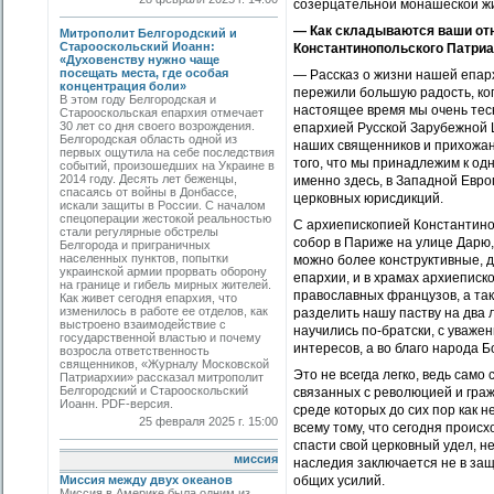
созерцательной монашеской ж
— Как складываются ваши отн
Митрополит Белгородский и
Старооскольский Иоанн:
Константинопольского Патри
«Духовенству нужно чаще
посещать места, где особая
— Рассказ о жизни нашей епар
концентрация боли»
пережили большую радость, ко
В этом году Белгородская и
настоящее время мы очень тес
Старооскольская епархия отмечает
30 лет со дня своего возрождения.
епархией Русской Зарубежной Ц
Белгородская область одной из
наших священников и прихожан,
первых ощутила на себе последствия
того, что мы принадлежим к од
событий, произошедших на Украине в
2014 году. Десять лет беженцы,
именно здесь, в Западной Евро
спасаясь от войны в Донбассе,
церковных юрисдикций.
искали защиты в России. С началом
спецоперации жестокой реальностью
С архиепископией Константино
стали регулярные обстрелы
собор в Париже на улице Дарю
Белгорода и приграничных
населенных пунктов, попытки
можно более конструктивные, д
украинской армии прорвать оборону
епархии, и в храмах архиеписк
на границе и гибель мирных жителей.
православных французов, а так
Как живет сегодня епархия, что
изменилось в работе ее отделов, как
разделить нашу паству на два 
выстроено взаимодействие с
научились по-братски, с уважен
государственной властью и почему
интересов, а во благо народа Б
возросла ответственность
священников, «Журналу Московской
Это не всегда легко, ведь сам
Патриархии» рассказал митрополит
Белгородский и Старооскольский
связанных с революцией и граж
Иоанн. PDF-версия.
среде которых до сих пор как 
25 февраля 2025 г. 15:00
всему тому, что сегодня происх
спасти свой церковный удел, н
миссия
наследия заключается не в за
Миссия между двух океанов
общих усилий.
Миссия в Америке была одним из