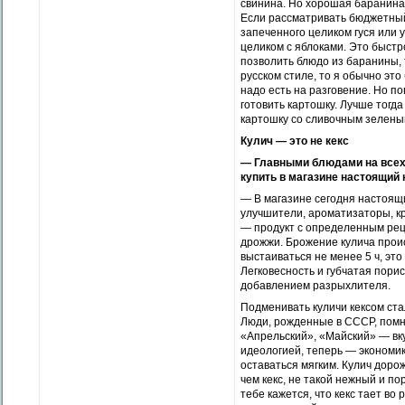
свинина. Но хорошая баранина 
Если рассматривать бюджетный 
запеченного целиком гуся или у
целиком с яблоками. Это быстро
позволить блюдо из баранины, 
русском стиле, то я обычно это
надо есть на разговение. Но по
готовить картошку. Лучше тогда
картошку со сливочным зеленым
Кулич — это не кекс
— Главными блюдами на всех 
купить в магазине насто­ящий
— В магазине сегодня настоящи
улучшители, ароматизаторы, кра
— продукт с определенным рец
дрожжи. Брожение кулича проис
выстаиваться не менее 5 ч, эт
Легковесность и губчатая пори
добавлением разрыхлителя.
Подменивать куличи кексом ста
Люди, рожденные в СССР, помня
«Апрельский», «Майский» — вку
идеологией, теперь — экономик
оставаться мягким. Кулич дорож
чем кекс, не такой нежный и п
тебе кажется, что кекс тает во