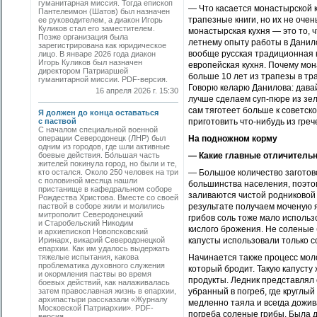
гуманитарная миссия. Тогда епископ
— Что касается монастырской к
Пантелеимон (Шатов) был назначен
трапезные книги, но их не оче
ее руководителем, а диакон Игорь
Куликов стал его заместителем.
монастырская кухня — это то, 
Позже организация была
летнему опыту работы в Данил
зарегистрирована как юридическое
вообще русская традиционная к
лицо. В январе 2026 года диакон
Игорь Куликов был назначен
европейская кухня. Почему мон
директором Патриаршей
больше 10 лет из трапезы в тр
гуманитарной миссии. PDF-версия.
Говорю келарю Данилова: давайт
16 апреля 2026 г. 15:30
лучше сделаем суп-пюре из зел
сам тяготеет больше к советско
Я должен до конца оставаться
с паствой
приготовить что-нибудь из греч
С началом специальной военной
операции Северодонецк (ЛНР) был
На подножном корму
одним из городов, где шли активные
боевые действия. Бо́льшая часть
— Какие главные отличительн
жителей покинула город, но были и те,
кто остался. Около 250 человек на три
— Большое количество заготово
с половиной месяца нашли
большинства населения, поэто
пристанище в кафедральном соборе
заливаются чистой родниковой 
Рождества Христова. Вместе со своей
паствой в соборе жили и молились
результате получаем моченую я
митрополит Северодонецкий
грибов соль тоже мало использ
и Старобельский Никодим
кислого брожения. Не соленые 
и архиепископ Новопсковский
Иринарх, викарий Северодонецкой
капусты использовали только со
епархии. Как им удалось выдержать
тяжелые испытания, какова
Начинается также процесс моло
проблематика духовного служения
который бродит. Такую капусту 
и окормления паствы во время
продукты. Ледник представлял 
боевых действий, как налаживалась
затем православная жизнь в епархии,
убранный в погреб, где круглый
архипастыри рассказали «Журналу
медленно таяла и всегда дожив
Московской Патриархии». PDF-
погреба соленые грибы. Была д
версия.