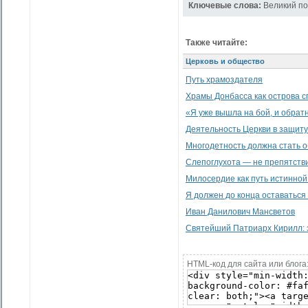
Ключевые слова:
Великий по
Также читайте:
Церковь и общество
Путь храмоздателя
Храмы Донбасса как острова с
«Я уже вышла на бой, и обратн
Деятельность Церкви в защит
Многодетность должна стать 
Слепоглухота — не препятстви
Милосердие как путь истинной
Я должен до конца оставаться 
Иван Данилович Мансветов
Святейший Патриарх Кирилл: 
HTML-код для сайта или блога