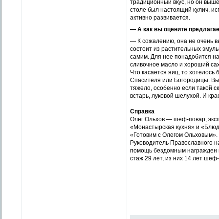
традиционный вкус, но он вышел
столе был настоящий кулич, ис
активно развивается.
— А как вы оцените предлага
— К сожалению, она не очень в
состоит из растительных эмуль
самим. Для нее понадобится н
сливочное масло и хороший са
Что касается яиц, то хотелось
Спасителя или Богородицы. Вы
тяжело, особенно если такой ск
встарь, луковой шелухой. И кра
Cправка
Олег Ольхов — шеф-повар, эксп
«Монастырская кухня» и «Блюдо
«Готовим с Олегом Ольховым». 
Руководитель Православного н
помощь бездомным награжден п
стаж 29 лет, из них 14 лет шеф