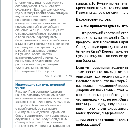
многие инвалиды по зрению и со
купцов, а 10. Куличи могли печ
слепоглухотой. Там много лет
Крестьянин варил в мясоед бо
существует Дом для слепоглухих,
Известны щи со снетками — это
где они могут пройти реабилитацию,
научиться пользоваться
Баран всему голова
современными средствами
коммуникации, освоить творческие
— А мы привыкли думать, что
профессии, найти друзей для
общения. А еще — больше узнать
— Это расхожий советский стер
о православной вере, посетить
с волонтером-переводчиком
очередь отсутствие хлеба. Ско
богослужение в храме, приобщиться
продукты, ели в основном бара
к таинствам Церкви. Об окормлении
Сегодня люди приходят ко мне 
слепоглухих и незрячих людей
в реабилитационном центре
бы ей не быть? Корову тяжелее
в Пучкове, особенностях
Руси, потому что там обилие фр
взаимоотношений с ними, их
или барана.
понимании и восприятии Бога
рассказывает корреспондент
Если мы посмотрим пасхальный 
«Журнала Московской
Патриархии». PDF-версия.
тоже поросят готовили, в осн
5 мая 2026 г. 14:30
описывает, как горами лежали
Васильев вечер (это на Старый 
Милосердие как путь истинной
назывался — кесарецкий порос
жизни
Дворянский пасхальный стол б
Русская Православная Церковь
выставлялись европейские дели
начала помогать беженцам в зоне
вооруженного конфликта на востоке
что виноград у нас не рос. Они
Украины еще в 2014 году. В 2022 году
пшеницы — водку, полугар, на
эта работа была возобновлена
пиво — оно не считалось алког
с новой силой, ее возглавил
Синодальный отдел по церковной
более дорогое, выдержанное.
благотворительности и социальному
служению. В 2023 году Священным
— Вы много лет занимаетесь 
Синодом Русской Православной
информацию?
Церкви была учреждена Патриаршая