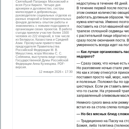
Святейший Патриарх Московский и
недоступны в течение 48 дней.
всея Руси Кирилл. Четыре дня
В течение первой после поста
архиереи и духовенство, сестры
милосердия и добровольцы,
этом снижая количество овощей
руководители социальных отделов из
работать должным образом. Че
разных епархий и благотворительных
нужна клетчатка. Именно поэт
фондов делились опытом работы и
знакомились с новыми подходами в
поставить на стол квашеной ка
организации своих проектов. В работе
трапезе сплошной седмицы чис
съезда приняли участие более 1500
с растительной пищи обратно н
человек из 222 епархий, в том числе
из Беларуси, Казахстана и Средней
сразу после окончания поста. В
Азии. Прозвучали приветствия
умеренность всегда идет на пол
председателя Правительства
Российской Федерации М. В.
— Как лучше организовать па
Мишустина, мэра Москвы С. С.
недорого?
Собянина, выступила вице-спикер
Государственной Думы Российской
— Сразу скажу, что ночью есть 
Федерации Анна Кузнецова. PDF-
версия.
Но разговение ночью стало уже
12 января 2026 г. 17:30
Но как к этому отнесутся прихо
поставил просто чай, морс, н
и полезные. Положил бы по одно
шестерых. Если уж ставить вино
что-то съели. На утренней тра
заправленный оливковым маслом
Немного сухого вина или рюмку
встал из-за стола слегка голод
— Но без мясных блюд сложно
— Традиционно на Пасху на сто
Божия, либо телятина (теленок