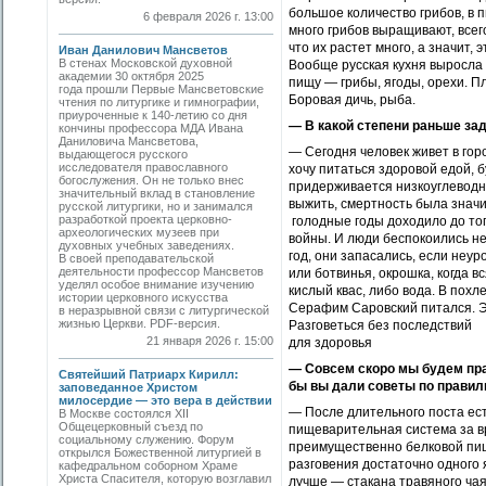
большое количество грибов, в 
6 февраля 2026 г. 13:00
много грибов выращивают, всег
что их растет много, а значит, 
Иван Данилович Мансветов
В стенах Московской духовной
Вообще русская кухня выросла н
академии 30 октября 2025
пищу — грибы, ягоды, орехи. П
года прошли Первые Мансветовские
Боровая дичь, рыба.
чтения по литургике и гимнографии,
приуроченные к 140-летию со дня
— В какой степени раньше зад
кончины профессора МДА Ивана
Даниловича Мансветова,
— Сегодня человек живет в горо
выдающегося русского
исследователя православного
хочу питаться здоровой едой, 
богослужения. Он не только внес
придерживается низкоуглеводно
значительный вклад в становление
выжить, смертность была знач
русской литургики, но и занимался
разработкой проекта церковно-
голодные годы доходило до тог
археологических музеев при
войны. И люди беспокоились не
духовных учебных заведениях.
год, они запасались, если неур
В своей преподавательской
деятельности профессор Мансветов
или ботвинья, окрошка, когда 
уделял особое внимание изучению
кислый квас, либо вода. В похл
истории церковного искусства
Серафим Саровский питался. Эт
в неразрывной связи с литургической
жизнью Церкви. PDF-версия.
Разговеться без последствий
21 января 2026 г. 15:00
для здоровья
— Совсем скоро мы будем пра
Святейший Патриарх Кирилл:
бы вы дали советы по правил
заповеданное Христом
милосердие — это вера в действии
— После длительного поста ес
В Москве состоялся XII
Общецерковный съезд по
пищеварительная система за в
социальному служению. Форум
преимущественно белковой пищ
открылся Божественной литургией в
разговения достаточно одного я
кафедральном соборном Храме
Христа Спасителя, которую возглавил
лучше — стакана травяного чая