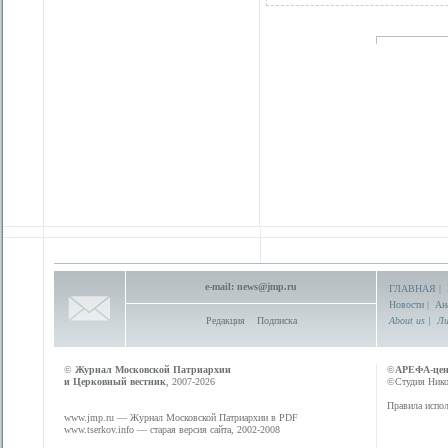
e-mail:
news@jmp.ru
ГЛАВНАЯ
|
Новости
|
Ан
Редакция
Подписка
About us
|
Ли
©
Журнал Московской Патриархии
©
АРЕФА-це
и Церковный вестник
, 2007-2026
©Студия Никол
Правила испол
www.jmp.ru
— Журнал Московской Патриархии в PDF
www.tserkov.info
— старая версия сайта, 2002-2008