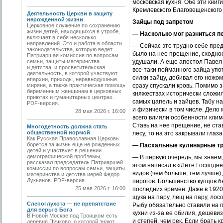
московская кухня. Обе эти кни
Кремлевского Благовещенского 
Деятельность Церкви в защиту
нерожденной жизни
Зайцы под запретом
Церковное служение по сохранению
жизни детей, находящихся в утробе,
— Насколько мог разниться п
включает в себя несколько
направлений. Это и работа в области
— Сейчас это трудно себе предс
законодательства, которую ведет
было на нее прещение, сходное
Патриаршая комиссия по вопросам
семьи, защиты материнства
удушали. А еще апостол Павел
и детства, и просветительская
все-таки пойманного зайца упо
деятельность, в которой участвуют
силки зайцу, добивал его ножо
епархии, приходы, неравнодушные
миряне, а также практическая помощь
сразу спускали кровь. Помимо з
беременным женщинам в церковных
княжествах исторически сложило
приютах и гуманитарных центрах.
самых цапель и зайцев. Табу н
PDF-версия.
и физически в том числе. Дело
28 мая 2026 г. 16:00
всего влияли особенности клим
Ставь на нее прещение, не став
Многодетность должна стать
общественной нормой
лесу, то на это закрывали глаза
Как Русская Православная Церковь
борется за жизнь еще не рожденных
— Пасхальные кулинарные тр
детей и участвует в решении
демографической проблемы,
— В первую очередь, мы знаем,
рассказал председатель Патриаршей
этом написал в «Лете Господне
комиссии по вопросам семьи, защиты
видов (чем больше, тем лучше)
материнства и детства иерей Федор
Лукьянов. PDF-версия.
пирогов. Большинство купцов 
25 мая 2026 г. 16:00
последних времен. Даже в 1920
щука на пару, лещ на пару, ло
Слепоглухота — не препятствие
Рыбу обязательно ставили на п
для веры в Бога
кухни из-за ее обилия, дешеви
В Новой Москве под Троицком есть
и степей, чем рек. Если брать к
деревня Пучково, о которой знают