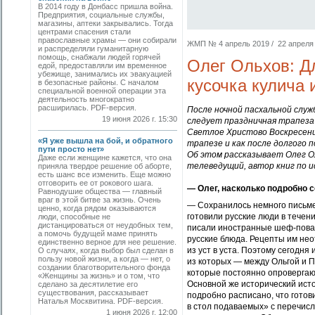
В 2014 году в Донбасс пришла война.
Предприятия, социальные службы,
магазины, аптеки закрывались. Тогда
центрами спасения стали
православные храмы — они собирали
ЖМП № 4 апрель 2019 / 22 апреля 2
и распределяли гуманитарную
помощь, снабжали людей горячей
Олег Ольхов: Дл
едой, предоставляли им временное
убежище, занимались их эвакуацией
кусочка кулича 
в безопасные районы. С началом
специальной военной операции эта
деятельность многократно
расширилась. PDF-версия.
После ночной пасхальной служ
19 июня 2026 г. 15:30
следует праздничная трапеза 
Светлое Христово Воскресени
«Я уже вышла на бой, и обратного
трапезе и как после долгого п
пути просто нет»
Об этом рассказывает Олег О
Даже если женщине кажется, что она
телеведущий, автор книг по и
приняла твердое решение об аборте,
есть шанс все изменить. Еще можно
отговорить ее от рокового шага.
— Олег, насколько подробно с
Равнодушие общества — главный
враг в этой битве за жизнь. Очень
— Сохранилось немного письменн
ценно, когда рядом оказываются
готовили русские люди в течени
люди, способные не
дистанцироваться от неудобных тем,
писали иностранные шеф-повар
а помочь будущей маме принять
русские блюда. Рецепты им нео
единственно верное для нее решение.
из уст в уста. Поэтому сегодня
О случаях, когда выбор был сделан в
пользу новой жизни, а когда — нет, о
из которых — между Ольгой и 
создании благотворительного фонда
которые постоянно опровергают 
«Женщины за жизнь» и о том, что
Основной же исторический исто
сделано за десятилетие его
существования, рассказывает
подробно расписано, что готови
Наталья Москвитина. PDF-версия.
в стол подаваемых» с перечисл
1 июня 2026 г. 12:00