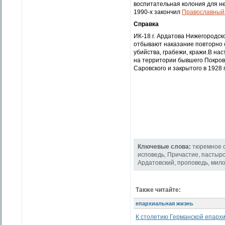
воспитательная колония для н
1990-х закончил
Православный 
Справка
ИК-18 г. Ардатова Нижегородс
отбывают наказание повторно 
убийства, грабежи, кражи.В н
на территории бывшего Покров
Саровского и закрытого в 1928
Ключевые слова:
тюремное 
исповедь
,
Причастие
,
пастырс
Ардатовский
,
проповедь
,
мило
Также читайте:
епархиальная жизнь
К столетию Германской епарх