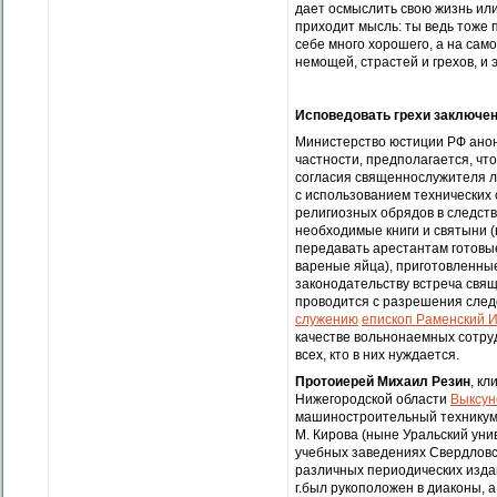
дает осмыслить свою жизнь или
приходит мысль: ты ведь тоже 
себе много хорошего, а на сам
немощей, страстей и грехов, и 
Исповедовать грехи заключе
Министерство юстиции РФ анон
частности, предполагается, чт
согласия священнослужителя л
с использованием технических
религиозных обрядов в следст
необходимые книги и святыни (
передавать арестантам готовые
вареные яйца), приготовленны
законодательству встреча свя
проводится с разрешения след
служению
епископ Раменский 
качестве вольнонаемных сотру
всех, кто в них нуждается.
Протоиерей Михаил Резин
, к
Нижегородской области
Выксун
машиностроительный техникум. 
М. Кирова (ныне Уральский уни
учебных заведениях Свердловск
различных периодических издани
г.был рукоположен в диаконы, а 