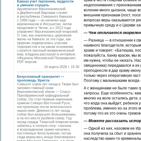
храм в честь Покрова Божией М
Кавказ учит терпению, мудрости
недопонимания с прихожанками 
и умению слушать
Архиепископ Махачкалинский
колонии много цыганок, чаще в
и Дербентский Варлаам служит
внешним признакам (пост, посе
в республиках Северного Кавказа
вопросах веры оказываются рев
с 1999 года — он начинал еще
иеромонахом в Ингушетии, затем
привычную среду и о Церкви з
продолжал в Чечне, а с 2013 года
управляет Махачкалинской епархией.
— Чем отличается окормлени
О том, как изменилась церковная
жизнь на Кавказе за эти годы, как
— Разница — в отношении к свя
Церковь подвергалась угрозам
наивного благодетеля, которым
террористов и на каком основании
храме и говорят: «Батюшка, по
строится прочный межрелигиозный
мир, владыка рассказал в интервью
пожалуйста, банку краски, мы в
«Журналу Московской Патриархии».
им нужна, чтобы ее нюхать. Нас
PDF-версия.
священника) передавался и их
16 марта 2026 г. 15:30
преподнесли в дар храму икону
только через оперативную част
Безусловный приоритет —
проповедь Христа
Поэтому с мальчишками всегда 
Семьсот сорок лет назад в Твери был
заложен главный храм
А с женщинами не было таких 
Верхневолжской земли — Спасо-
запросы. Еще особенность: ка
Преображенский кафедральный
многих на воле остались дети, 
собор. Он стал первым каменным
храмом Северо-Восточной Руси,
что когда она выйдет, ребенок 
построенным после монгольского
проблема, именно из-за этого 
нашествия. Девяносто лет назад
потому что их это очень трево
собор был разрушен большевиками,
а на его месте разбили сквер. Год
— Можете рассказать истори
назад сердце Тверской епархии вновь
забилось в полную силу: сначала
— Одной из них, назовем ее И
в возрожденном храме начались
постоянные богослужения, потом
она получила за сбыт и хранени
сюда вернулись мощи благоверного
наследство каких-то криминаль
князя Михаила Тверского, а в июле