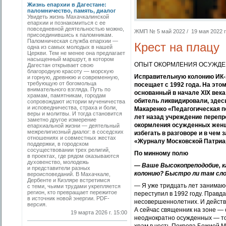
Жизнь епархии в Дагестане:
паломничество, память, диалог
Увидеть жизнь Махачкалинской
епархии и познакомиться с ее
повседневной деятельностью можно,
ЖМП № 5 май 2022 / 19 мая 2022 г.
присоединившись к паломникам.
Паломническая служба епархии —
Крест на плацу
одна из самых молодых в нашей
Церкви. Тем не менее она предлагает
насыщенный маршрут, в котором
ОПЫТ ОКОРМЛЕНИЯ ОСУЖДЕ
Дагестан открывает свою
благородную красоту — морскую
Исправительную колонию ИК-1
и горную, древнюю и современную,
требующую от богомольца
посещает с 1992 года. На эт
внимательного взгляда. Путь по
основанный в начале XIX век
храмам, памятникам, городам
обитель ликвидировали, здесь
сопровождают истории мученичества
и исповедничества, страха и боли,
Макаренко «Педагогическая п
веры и молитвы. И тогда становится
лет назад учреждение переп
заметно другое измерение
окормления осужденных женщи
епархиальной жизни — деятельный
межрелигиозный диалог: в соседских
избегать в разговоре и в чем
отношениях и совместных жестах
«Журналу Московской Патриа
поддержки, в городском
сосуществовании трех религий,
По минному полю
в проектах, где рядом оказываются
духовенство, молодежь
— Ваше Высокопреподобие, к
и представители разных
колонию? Быстро ли там сл
вероисповеданий. В Махачкале,
Дербенте и Кизляре встретимся
— Я уже тридцать лет занимаю
с теми, чьими трудами укрепляется
регион, кто превращает пережитое
переступил в 1992 году. Правд
в источник новой энергии. PDF-
несовершеннолетних. И действ
версия.
А сейчас священник на зоне —
19 марта 2026 г. 15:00
неоднократно осужденных — то 