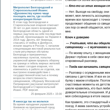
становятся более восприимчив
— Кто-то из этих женщин ст
Митрополит Белгородский и
Старооскольский Иоанн:
— Нет. Выходя на свободу, они 
«Духовенству нужно чаще
может, моя личность ассоцииру
посещать места, где особая
концентрация боли»
мужчин все происходит с точно
В этом году Белгородская и
продолжают общение со священ
Старооскольская епархия отмечает
сих пор со мной общаются, хотя
30 лет со дня своего возрождения.
Белгородская область одной из
мне.
первых ощутила на себе последствия
событий, произошедших на Украине в
Ключ к доверию
2014 году. Десять лет беженцы,
спасаясь от войны в Донбассе,
— Учитывая, что вы общалис
искали защиты в России. С началом
священнику — с мужчинами и
спецоперации жестокой реальностью
стали регулярные обстрелы
— По моему опыту, с женщинами
Белгорода и приграничных
Держат глубоко в себе свои вну
населенных пунктов, попытки
украинской армии прорвать оборону
откровенный разговор.
на границе и гибель мирных жителей.
Как живет сегодня епархия, что
— Тогда как начинать священ
изменилось в работе ее отделов, как
выстроено взаимодействие с
— Разговор с осужденными жен
государственной властью и почему
связаны с детством. И все их с
возросла ответственность
булку с маком отобрали. Поэто
священников, «Журналу Московской
Патриархии» рассказал митрополит
счастливые моменты из детства
Белгородский и Старооскольский
школе нравились, кто был люби
Иоанн. PDF-версия.
доверительные отношения. И д
25 февраля 2025 г. 15:00
моя собеседница в итоге оказа
Я никогда так не молился
Как правило, это стандартный н
Во время нападения украинских
поезд. А мама занялась устрой
боевиков на приграничный город