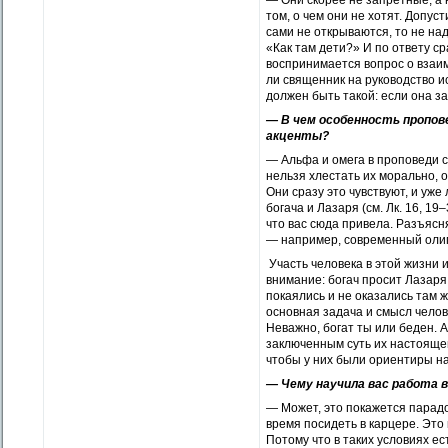
— Они скорее не запретные, а
том, о чем они не хотят. Допус
сами не открываются, то не на
«Как там дети?» И по ответу ср
воспринимается вопрос о взаи
ли священник на руководство 
должен быть такой: если она за
— В чем особенность пропове
акценты?
— Альфа и омега в проповеди с
нельзя хлестать их морально, 
Они сразу это чувствуют, и уже
богача и Лазаря (см. Лк. 16, 19
что вас сюда привела. Разъясн
— например, современный олига
Участь человека в этой жизни 
внимание: богач просит Лазаря 
покаялись и не оказались там ж
основная задача и смысл челов
Неважно, богат ты или беден. 
заключенным суть их настоящего
чтобы у них были ориентиры н
— Чему научила вас работа в
— Может, это покажется парадо
время посидеть в карцере. Это
Потому что в таких условиях ес