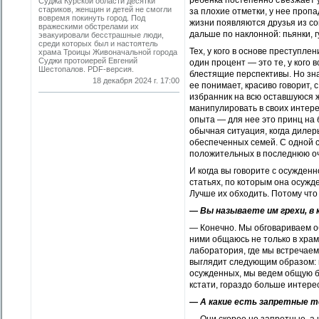
ребенка постепенно съезжает у
Суджа Курской области десятки
стариков, женщин и детей не смогли
за плохие отметки, у нее пропа
вовремя покинуть город. Под
жизни появляются друзья из с
вражескими обстрелами их
дальше по наклонной: пьянки, г
эвакуировали бесстрашные люди,
среди которых был и настоятель
Тех, у кого в основе преступле
храма ­Троицы Живоначальной города
Суджи протоиерей ­Евгений
один процент — это те, у кого
Шестопалов. PDF-версия.
блестящие перспективы. Но зн
18 декабря 2024 г. 17:00
ее понимает, красиво говорит,
избранник на всю оставшуюся ж
манипулировать в своих интере
опыта — для нее это принц на 
обычная ситуация, когда дилеры
обеспеченных семей. С одной ст
положительных в последнюю оч
И когда вы говорите с осужденн
статьях, по которым она осужд
Лучше их обходить. Потому что 
— Вы называете им грехи, в
— Конечно. Мы обговариваем об
ними общаюсь не только в храм
лаборатория, где мы встречаем
выглядит следующим образом: 
осужденных, мы ведем общую бес
кстати, гораздо больше интере
— А какие есть запретные 