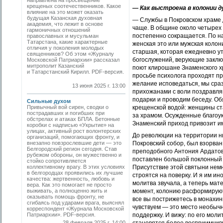
направлена на просвещение
крещеных соотечественников. Какое
— Как выстроена в колонии д
влияние на это может оказать
будущая Казанская духовная
— Службы в Покровском храме 
академия, что лежит в основе
чаще. В общине около четырех 
гармоничных отношений
постепенно сокращается. По н
православных и мусульман
Татарстана, какие характерные
женская это или мужская коло
отличия у поколения молодых
старшая, которая ежедневно ут
священников? Об этом «Журналу
богослужений, верующие заклю
Московской Патриархии» рассказал
митрополит Казанский
поют клирошане Знаменского хр
и Татарстанский Кирилл. PDF-версия.
просьбе психолога проходят пр
желание исповедаться, мы сраз
13 июня 2025 г. 13:00
прихожанами с воли поздравля
подарки и проводим беседу. Об
Сильные духом
Привычный вой сирен, сводки о
крещенской водой: женщины ста
пострадавших и погибших при
за храмом. Осужденные благоук
обстрелах и атаках БПЛА. Бетонные
Знаменский приход привозит и
коробки с надписью «Укрытие» на
улицах, активный рост волонтерских
До революции на территории н
организаций, помогающих фронту, и
внезапно повзрослевшие дети — это
Покровский собор, был взорван
Белгородский регион сегодня. Став
преподобного Антония Ардатов
рубежом обороны, он мужественно и
поставлен большой поклонный к
стойко сопротивляется
коллективному врагу. В этих условиях
Присутствие этой святыни немн
в белгородцах проявились их лучшие
строятся на поверку. И я им ин
качества: жертвенность, любовь и
молитва звучала, а теперь мат
вера. Как это помогает не просто
выживать, а полноценно жить и
момент, колонию расформируют 
оказывать помощь фронту, не
все вы пострижетесь в монахин
сгибаясь под ударами врага, выяснял
чувствуем — это место необычн
корреспондент «Журнала Московской
Патриархии». PDF-версия.
поддержку. И вижу: по его мол
28 февраля 2025 г. 14:00