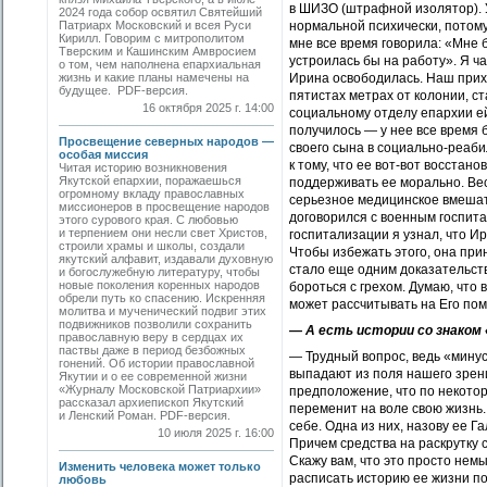
в ШИЗО (штрафной изолятор). У
2024 года собор освятил Святейший
Патриарх Московский и всея Руси
нормальной психически, потому
Кирилл. Говорим с митрополитом
мне все время говорила: «Мне б
Тверским и Кашинским Амвросием
устроилась бы на работу». Я ч
о том, чем наполнена епархиальная
жизнь и какие планы намечены на
Ирина освободилась. Наш прихо
будущее. PDF-версия.
пятистах метрах от колонии, ст
16 октября 2025 г. 14:00
социальному отделу епархии ей
получилось — у нее все время 
Просвещение северных народов —
своего сына в социально-реаб
особая миссия
к тому, что ее вот-вот восстан
Читая историю возникновения
Якутской епархии, поражаешься
поддерживать ее морально. Вес
огромному вкладу православных
серьезное медицинское вмешат
миссионеров в просвещение народов
договорился с военным госпита
этого сурового края. С любовью
и терпением они несли свет Христов,
госпитализации я узнал, что Ир
строили храмы и школы, создали
Чтобы избежать этого, она при
якутский алфавит, издавали духовную
стало еще одним доказательств
и богослужебную литературу, чтобы
новые поколения коренных народов
бороться с грехом. Думаю, что 
обрели путь ко спасению. Искренняя
может рассчитывать на Его по
молитва и мученический подвиг этих
подвижников позволили сохранить
— А есть истории со знаком
православную веру в сердцах их
паствы даже в период безбожных
— Трудный вопрос, ведь «мину
гонений. Об истории православной
выпадают из поля нашего зрени
Якутии и о ее современной жизни
«Журналу Московской Патриархии»
предположение, что по некото
рассказал архиепископ Якутский
переменит на воле свою жизнь.
и Ленский Роман. PDF-версия.
себе. Одна из них, назову ее Г
10 июля 2025 г. 16:00
Причем средства на раскрутку 
Скажу вам, что это просто нем
Изменить человека может только
расписать историю ее жизни по
любовь