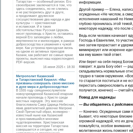
Татарстан — особенный регион. Его
информации.
своеобразие заключается в том, что
здесь соединились, но не слились
Другой пример — Елена, написа
и не растворились друг в друге,
осужденных «Не числом, а см
а продолжают дружеское
исполнения наказаний по Нижег
сосуществование два народа и две
культуры — христианская
глубоко прониклась этой темой,
и исламская. И в таких
некоторую надежду, что после
обстоятельствах Русская Церковь
несет проповедь о Христе, оставаясь
Ведь если человек начинает вд
верной Его заповедям о любви,
Господь в Евангелии, то участ
жертвенности и милосердии, в рамках
добрососедства и уважения к чужой
оно затем прорастает и удержи
вере. Как устроена приходская жизнь
мимикрирует или искренне идет
на одном из активных приходов
как ему важен твой ответ.
Казани, как работают ее самые яркие
проекты, выяснил наш корреспондент.
Или берет на себя перед Богом
PDF-версия.
говорит: я дала Богу обет ­— р
16 июня 2025 г. 18:30
складывались нормальные отнош
трудно в таком окружении. «Все
Митрополит Казанский
и Татарстанский Кирилл: «Мы
то старается поститься и не ес
призваны совершать свою миссию
перестать сквернословить и ку
в духе мира и добрососедства»
получится, конечно) — считайте
В 1555 году священнослужители
новоучрежденной Казанской епархии
Повод для надежды
начали проповедь о Христе среди
местных народов. Эту миссию
— Вы общаетесь с родствен
благословила Сама Царица Небесная,
явив девятилетней девочке Матроне
— Конечно. Осужденные сами п
Свой Пречистый образ, всемирно ­
известный ныне как Казанский
Бывает, что некоторые близкие
и прославившийся многими
огромной надеждой, что их дочь
чудотворениями. Христианская
пожалуйста, особое внимание, з
миссия на территории Татарстана
совершается и сегодня, но уже
молитвенная жизнь поможет ей