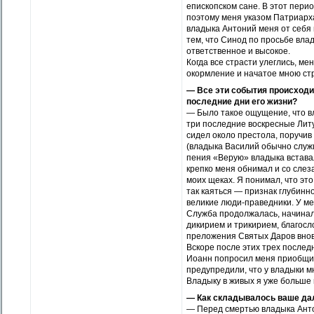
епископском сане. В этот пери
поэтому меня указом Патриарха
владыка Антоний меня от себя 
тем, что Синод по просьбе вла
ответственное и высокое.
Когда все страсти улеглись, м
окормление и начатое мною стр
— Все эти события происходи
последние дни его жизни?
— Было такое ощущение, что в
три последние воскресные Литур
сидел около престола, поручив
(владыка Василий обычно служи
пения «Верую» владыка вставал
крепко меня обнимал и со слез
моих щеках. Я понимал, что эт
так каяться — признак глубинн
великие люди-праведники. У ме
Служба продолжалась, начинал
дикирием и трикирием, благосл
преложения Святых Даров вновь
Вскоре после этих трех последн
Иоанн попросил меня приобщить
предупредили, что у владыки м
Владыку в живых я уже больше 
— Как складывалось ваше да
— Перед смертью владыка Анто