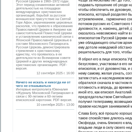
«Еще за несколько лет до того
Русской Церкви в 1960–1972 годах.
Этот период ознаменован активной
подавать прошение об уходе на
деятельностью на площадках
чтобы обеспечить ее духовную,
международных христианских
епископа, который разделял бы
организаций, борьбой за русское
монашеское присутствие на Святой
устремлением... гармонично с
Горе Афон, уврачеванием церковных
потоком русских из Советского
расколов, что привело к образованию
духовности, и, наконец, детей,
Православной Церкви в Америке как
самостоятельной Поместной Церкви
оказалось невозможно найти в 
и установлению канонической связи с
епископатом Русской Церкви на
Японской Православной Церковью в
уже обладающего опытом архие
составе Московского Патриархата.
Русская Церковь демонстрировала
ему дотоле неведомой обстанов
стремление к христианскому
решительность для того, чтобы
единству, что проявилось в ее
деятельности во Всемирном совете
Я обрел его в лице епископа У
Церквей и других международных
безусловно, участвовал в его 
христианских организациях. PDF-
версия.
епископов, и от духовенства, и 
12 сентября 2025 г. 16:00
нему самому, желая узнать, со
затем стать и наследником мои
Ничего не искать и никогда ни от
обратился сначала в частном п
чего не отказываться
готовность и впредь, до времен
Интервью митрополита Ювеналия
иной кто, как епископ Анатол
«Журналу Московской Патриархии» в
связи с 90-летием и 60-летием
председательством Святейшего
епископской хиротонии. PDF-версия.
получил телеграмму, возвещаю
10 сентября 2025 г. 13:00
правом наследия занимаемой м
Слава Богу, всё прошло хорошо
такое спокойствие длилось нед
Оксфорда, очень близкого к вл
владыке люди в силу своего не