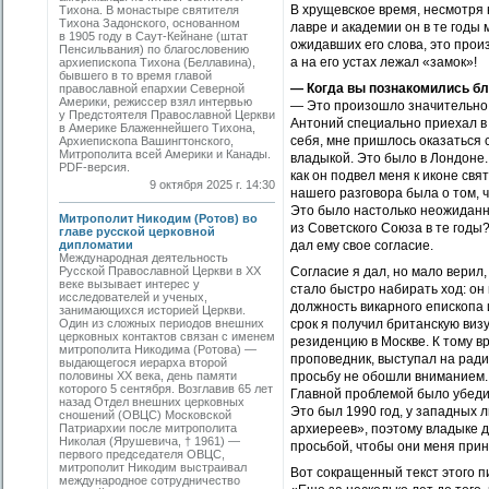
В хрущевское время, несмотря 
Тихона. В монастыре святителя
Тихона Задонского, основанном
лавре и академии он в те годы
в 1905 году в Саут-Кейнане (штат
ожидавших его слова, это произ
Пенсильвания) по благословению
а на его устах лежал «замок»!
архиепископа Тихона (Беллавина),
бывшего в то время главой
— Когда вы познакомились б
православной епархии Северной
Америки, режиссер взял интервью
— Это произошло значительно 
у Предстоятеля Православной Церкви
Антоний специально приехал в 
в Америке Блаженнейшего Тихона,
себя, мне пришлось оказаться 
Архиепископа Вашингтонского,
Митрополита всей Америки и Канады.
владыкой. Это было в Лондоне.
PDF-версия.
как он подвел меня к иконе свя
9 октября 2025 г. 14:30
нашего разговора была о том, 
Это было настолько неожиданно
Митрополит Никодим (Ротов) во
из Советского Союза в те годы?
главе русской церковной
дипломатии
дал ему свое согласие.
Международная деятельность
Русской Православной Церкви в ХХ
Согласие я дал, но мало верил,
веке вызывает интерес у
стало быстро набирать ход: он
исследователей и ученых,
должность викарного епископа 
занимающихся историей Церкви.
Один из сложных периодов внешних
срок я получил британскую визу
церковных контактов связан с именем
резиденцию в Москве. К тому в
митрополита Никодима (Ротова) —
проповедник, выступал на ради
выдающегося иерарха второй
половины ХХ века, день памяти
просьбу не обошли вниманием. 
которого 5 сентября. Возглавив 65 лет
Главной проблемой было убедит
назад Отдел внешних церковных
Это был 1990 год, у западных 
сношений (ОВЦС) Московской
Патриархии после митрополита
архиереев», поэтому владыке 
Николая (Ярушевича, † 1961) —
просьбой, чтобы они меня прин
первого председателя ОВЦС,
митрополит Никодим выстраивал
Вот сокращенный текст этого п
международное сотрудничество