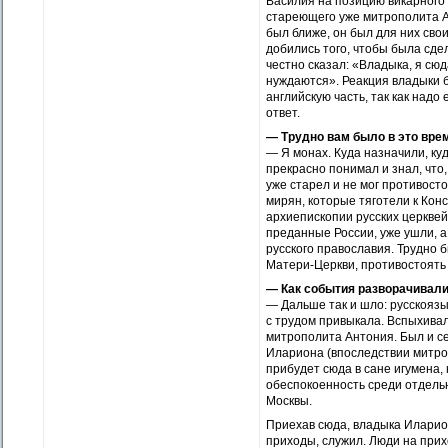
Василия на позицию викарного
стареющего уже митрополита А
был ближе, он был для них свои
добились того, чтобы была сде
честно сказал: «Владыка, я сюд
нуждаются». Реакция владыки б
английскую часть, так как надо
ответ.
— Трудно вам было в это вре
— Я монах. Куда назначили, куд
прекрасно понимал и знал, что
уже старел и не мог противост
мирян, которые тяготели к Ко
архиепископии русских церкве
преданные России, уже ушли, а
русского православия. Трудно 
Матери-Церкви, противостоять
— Как события разворачивал
— Дальше так и шло: русскоязы
с трудом привыкала. Вспыхивал
митрополита Антония. Был и с
Илариона (впоследствии митро
прибудет сюда в сане игумена,
обеспокоенность среди отдельн
Москвы.
Приехав сюда, владыка Илари
приходы, служил. Люди на прих