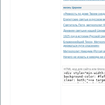
жизнь Церкви
«Ревность по доме Твоем снеда
Египетские святые в русском 
Святитель Петр, митрополит К
Древняя святыня нашей Церк
1925 год в истории Русской Це
Блаженнейший Тихон, Митропол
держаться пути спасения»
Митрополит Никодим (Ротов) в
Ничего не искать и никогда ни 
HTML-код для сайта или блога