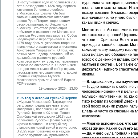
В наступившем году исполняется 700
журналистка, которая привлекл
лет с возведения в 1326 году первого
воззвания в газеты писал. И в
каменного Успенского собора
пожертвования. Владыка говорил
в Московском Кремле. Он был
заложен митрополитом Киевским
всё начинание, но у него было 
и всея Руси Петром, перенесшим
как мы видим сейчас.
свою резиденцию из Владимира
в Москву. Это стало решающим
Мне хотелось бы напомнить еще
событием в становлении Москвы как
его схожести с ранней Церковь
столицы Русского государства. Собор
неоднократно перестраивался. А в
что они — Христовы. Вот что о
1479 году Кремль украсило творение
прихода и нашей епархии. Мы 
итальянского архитектора и инженера
каждому языку, каждому народу
Аристотеля Фиораванти. О том, как
возник этот шедевр, повлиявший на
свой вклад». Его обращение пр
дальнейшее развитие русской
говорю о денежном вкладе, хотя
храмовой архитектуры, как переживал
братьев и сестер». Вот такие с
безбожное лихолетье в ХХ веке и чем
сегодня живет главный собор страны,
держаться «единого спасительн
рассказывает его хранитель, старший
людям.
научный сотрудник Музеев
Московского Кремля Алексей Барков.
— Владыка, чему вы научили
PDF-версия.
— Трудно говорить о себе, но 
19 февраля 2026 г. 13:00
человеком искренним и цельны
большой молитвенник. То, как 
1925 год в истории Русской Церкви
тихо входил из боковой двери в
«Журнал Московской Патриархии»
регулярно предлагает читателям
свой посох обеими руками, углу
материалы, посвященные жизни
Владыка часто со слезами на г
Русской Церкви в ХХ веке. После
человеком.
Октябрьской революции 1917 года
положение Русской Церкви быстро
— Многие вспоминают, что ми
и резко менялось, и каждый год
становился новой вехой в ее истории.
образ жизни. Каким был его а
В 2025 году практически в каждом
— Да, у него была полная непр
номере журнала мы публиковали