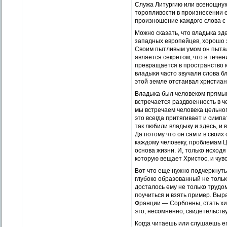
Служа Литургию или всенощную,
торопливости в произнесении е
произношение каждого слова с
Можно сказать, что владыка зд
западных европейцев, хорошо з
Своим пытливым умом он пыталс
является секретом, что в тече
превращается в пространство к
владыки часто звучали слова б
этой земле отстаивал христиан
Владыка был человеком прямым 
встречается раздвоенность в че
мы встречаем человека цельног
это всегда притягивает и симпа
так любили владыку и здесь, и
Да потому что он сам и в своих
каждому человеку, проблемам Ц
основа жизни. И, только исходя
которую вещает Христос, и чув
Вот что еще нужно подчеркнуть
глубоко образованный не только 
досталось ему не только трудом
поучиться и взять пример. Выр
Франции — Сорбонны, стать хир
это, несомненно, свидетельств
Когда читаешь или слушаешь ег