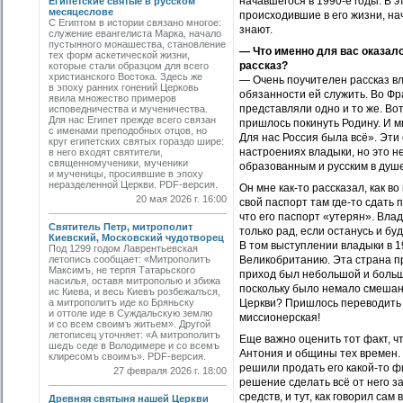
начавшегося в 1990-е годы. В
Египетские святые в русском
месяцеслове
происходившие в его жизни, на
С Египтом в истории связано многое:
знают.
служение евангелиста Марка, начало
пустынного монашества, становление
— Что именно для вас оказал
тех форм аскетической жизни,
рассказ?
которые стали образцом для всего
христианского Востока. Здесь же
— Очень поучителен рассказ вла
в эпоху ранних гонений Церковь
обязанности ей служить. Во Фра
явила множество примеров
представляли одно и то же. Во
исповедничества и мученичества.
Для нас Египет прежде всего связан
пришлось покинуть Родину. И м
с именами преподобных отцов, но
Для нас Россия была всё». Эти 
круг египетских святых гораздо шире:
настроениях владыки, но это н
в него входят святители,
священномученики, мученики
образованным и русским в душе
и мученицы, просиявшие в эпоху
неразделенной Церкви. PDF-версия.
Он мне как-то рассказал, как в
20 мая 2026 г. 16:00
свой паспорт там где-то сдать 
что его паспорт «утерян». Влад
Святитель Петр, митрополит
только рад, если останусь и бу
Киевский, Московский чудотворец
В том выступлении владыки в 1
Под 1299 годом Лаврентьевская
летопись сообщает: «Митрополитъ
Великобританию. Эта страна п
Максимъ, не терпя Татарьского
приход был небольшой и боль
насилья, оставя митрополью и збижа
поскольку было немало смешанн
ис Киева, и весь Киевъ розбежалъся,
а митрополитъ иде ко Бряньску
Церкви? Пришлось переводить б
и оттоле иде в Суждальскую землю
миссионерская!
и со всем своимъ житьем». Другой
летописец уточняет: «А митрополитъ
Еще важно оценить тот факт, ч
шедъ седе в Володимере и со всемъ
Антония и общины тех времен.
клиресомъ своимъ». PDF-версия.
решили продать его какой-то ф
27 февраля 2026 г. 18:00
решение сделать всё от него з
средств, и тут, как говорил са
Древняя святыня нашей Церкви