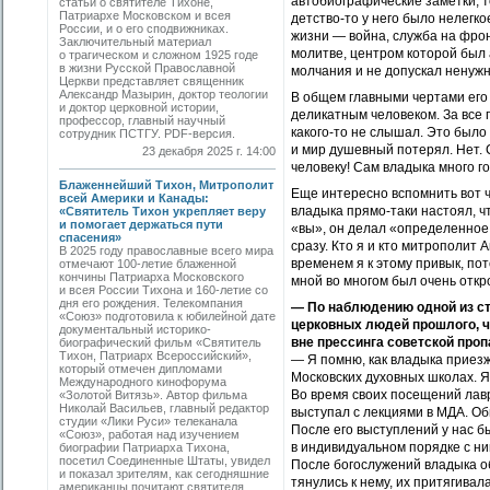
автобиографические заметки, то
статьи о святителе Тихоне,
Патриархе Московском и всея
детство-то у него было нелегк
России, и о его сподвижниках.
жизни — война, служба на фрон
Заключительный материал
молитве, центром которой был 
о трагическом и сложном 1925 годе
в жизни Русской Православной
молчания и не допускал ненужн
Церкви представляет священник
Александр Мазырин, доктор теологии
В общем главными чертами его 
и доктор церковной истории,
деликатным человеком. За все г
профессор, главный научный
какого-то не слышал. Это было 
сотрудник ПСТГУ. PDF-версия.
и мир душевный потерял. Нет. 
23 декабря 2025 г. 14:00
человеку! Сам владыка много го
Блаженнейший Тихон, Митрополит
Еще интересно вспомнить вот чт
всей Америки и Канады:
владыка прямо-таки настоял, чт
«Святитель Тихон укрепляет веру
и помогает держаться пути
«вы», он делал «определенное л
спасения»
сразу. Кто я и кто митрополит 
В 2025 году православные всего мира
временем я к этому привык, пот
отмечают 100-летие блаженной
кончины Патриарха Московского
мной во многом был очень откр
и всея России Тихона и 160-летие со
дня его рождения. Телекомпания
— По наблюдению одной из ст
«Союз» подготовила к юбилейной дате
церковных людей прошлого, чт
документальный историко-
вне прессинга советской про
биографический фильм «Святитель
Тихон, Патриарх Всероссийский»,
— Я помню, как владыка приезжа
который отмечен дипломами
Московских духовных школах. Я
Международного кинофорума
Во время своих посещений лавр
«Золотой Витязь». Автор фильма
Николай Васильев, главный редактор
выступал с лекциями в МДА. Об
студии «Лики Руси» телеканала
После его выступлений у нас б
«Союз», работая над изучением
в индивидуальном порядке с ним
биографии Патриарха Тихона,
посетил Соединенные Штаты, увидел
После богослужений владыка о
и показал зрителям, как сегодняшние
тянулись к нему, их притягивал
американцы почитают святителя