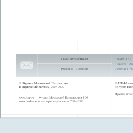
e-mail:
news@jmp.ru
ГЛАВНАЯ
|
Новости
|
Ан
Редакция
Подписка
About us
|
Ли
©
Журнал Московской Патриархии
©
АРЕФА-це
и Церковный вестник
, 2007-2026
©Студия Никол
Правила испол
www.jmp.ru
— Журнал Московской Патриархии в PDF
www.tserkov.info
— старая версия сайта, 2002-2008