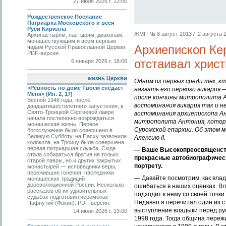
27 июля 2026 г. 13:00
Рождественское Послание
Патриарха Московского и всея
Руси Кирилла
ЖМП № 8 август 2013 / 2 августа 20
Архипастырям, пастырям, диаконам,
монашествующим и всем верным
Архиепископ Ке
чадам Русской Православной Церкви.
PDF-версия.
отстаивал хрис
6 января 2026 г. 18:00
жизнь Церкви
Одним из первых среди тех, 
«Ревность по доме Твоем снедает
назвать его первого викария 
Меня» (Ин. 2, 17)
после кончины митрополита А
Весной 1946 года, после
воспоминания викария так и н
двадцатишестилетнего запустения, в
Свято-­Троицкой Сергиевой лавре
воспоминания архиепископа Ан
начала постепенно возрождаться
митрополита Антония, которы
монашеская жизнь. Первое
Сурожской епархии. Об этом 
богослужение было совершено в
Великую Субботу, на Пасху зазвонили
Алексию II.
колокола, на Троицу была совершена
первая патриаршая служба. Сюда
— Ваше Высокопреосвященство
стала собираться братия не только
прекрасные автобиографически
старой лавры, но и других закрытых
портрету.
монастырей — исповедники веры,
пережившие гонения, наследники
— Давайте посмотрим, как влад
монашеских традиций
дореволюционной России. Несколько
ошибаться в наших оценках. Вл
рассказов об их удивительных
подходит к нему со своей точки
судьбах подготовил иеромонах
Недавно я перечитал один из с
Пафнутий (Фокин). PDF-версия.
выступление владыки перед ру
14 июля 2026 г. 13:00
1998 года. Тогда община переж