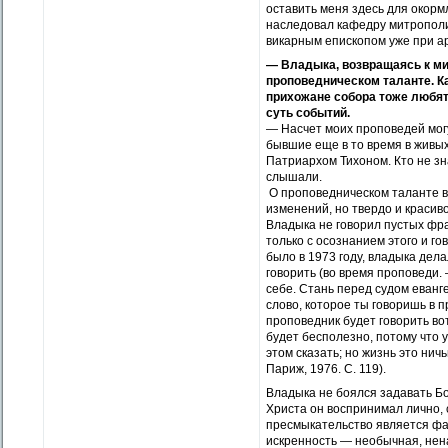
оставить меня здесь для окорм
наследовал кафедру митрополит
викарным епископом уже при а
— Владыка, возвращаясь к мит
проповедническом таланте. Ка
прихожане собора тоже любят 
суть событий.
— Насчет моих проповедей могу 
бывшие еще в то время в живы
Патриархом Тихоном. Кто не зн
слышали.
О проповедническом таланте вл
изменений, но твердо и красиво
Владыка не говорил пустых фра
только с осознанием этого и го
было в 1973 году, владыка дела
говорить (во время проповеди. 
себе. Стань перед судом еванге
слово, которое ты говоришь в п
проповедник будет говорить вот
будет бесполезно, потому что 
этом сказать; но жизнь это ни
Париж, 1976. С. 119).
Владыка не боялся задавать Бо
Христа он воспринимал лично, 
пресмыкательство является фа
искренность — необычная, нен