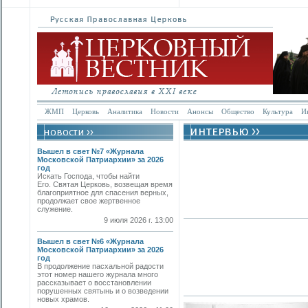
ЖМП
Церковь
Аналитика
Новости
Анонсы
Общество
Культура
И
Вышел в свет №7 «Журнала
Московской Патриархии» за 2026
год
Искать Господа, чтобы найти
Его. Святая Церковь, возвещая время
благоприятное для спасения верных,
продолжает свое жертвенное
служение.
9 июля 2026 г. 13:00
Вышел в свет №6 «Журнала
Московской Патриархии» за 2026
год
В продолжение пасхальной радости
этот номер нашего журнала много
рассказывает о восстановлении
порушенных святынь и о возведении
новых храмов.