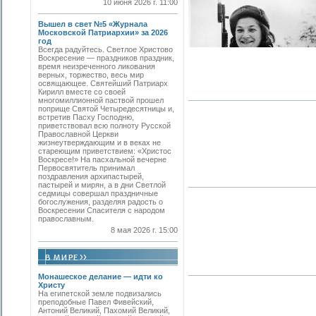
10 июня 2026 г. 11:00
Вышел в свет №5 «Журнала
Московской Патриархии» за 2026
год
Всегда радуйтесь. Светлое Христово
Воскресение — праздников праздник,
время неизреченного ликования
верных, торжество, весь мир
освящающее. Святейший Патриарх
Кирилл вместе со своей
многомиллионной паствой прошел
поприще Святой Четыредесятницы и,
встретив Пасху Господню,
приветствовал всю полноту Русской
Православной Церкви
жизнеутверждающим и в веках не
стареющим приветствием: «Христос
Воскресе!» На пасхальной вечерне
Первосвятитель принимал
поздравления архипастырей,
пастырей и мирян, а в дни Светлой
седмицы совершал праздничные
богослужения, разделяя радость о
Воскресении Спасителя с народом
православным.
8 мая 2026 г. 15:00
Монашеское делание — идти ко
Христу
На египетской земле подвизались
преподобные Павел Фивейский,
Антоний Великий, Пахомий Великий,