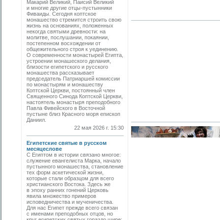
Макарий Великий, Паисий Великий
и многие другие отцы-пустынники
Фиваиды. Сегодня коптское
монашество стремится строить свою
жизнь на основаниях, положенных
некогда святыми древности: на
молитве, послушании, покаянии,
постепенном восхождении от
общежительного строя к уединению.
О современности монастырей Египта,
устроении монашеского делания,
близости египетского и русского
монашества рассказывает
председатель Патриаршей комиссии
по монастырям и монашеству
Коптской Церкви, постоянный член
Священного Синода Коптской Церкви,
настоятель монастыря преподобного
Павла Фивейского в Восточной
пустыне близ Красного моря епископ
Даниил.
22 мая 2026 г. 15:30
Египетские святые в русском
месяцеслове
С Египтом в истории связано многое:
служение евангелиста Марка, начало
пустынного монашества, становление
тех форм аскетической жизни,
которые стали образцом для всего
христианского Востока. Здесь же
в эпоху ранних гонений Церковь
явила множество примеров
исповедничества и мученичества.
Для нас Египет прежде всего связан
с именами преподобных отцов, но
круг египетских святых гораздо шире: