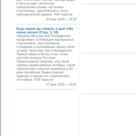
в него входят святители,
священномученики, мученики
и мученицы, просиявшие в эпоху
неразделенной Церкви. PDF-версия.
20 мая 2026 г. 16:00
Будь верен до смерти, и дам тебе
венец жизни (Откр. 2, 10)
«Журнал Московской Патриархии»
продолжает публикацию материалов
о мучениках, претерпевших
страдания и положивших жизнь свою
за веру Христову. Как утверждалось
Православие в Китае и как этому
способствовала Русская
Православная Церковь, кем были
первые православные китайцы, какие
трагические события пережила в XX
веке Китайская Православная
Церковь и каково ее современное
состояние. PDF-версия.
27 мая 2025 г. 19:00