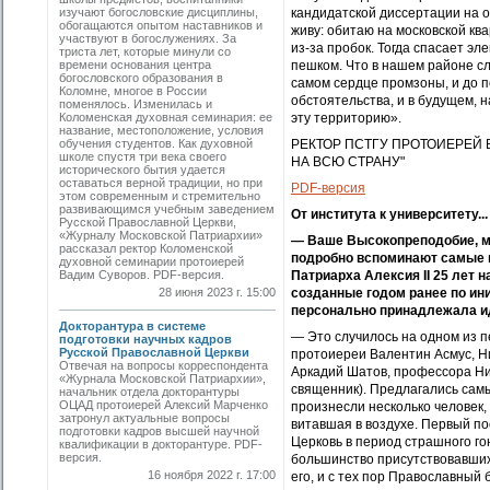
изучают богословские дисциплины,
кандидатской диссертации на 
обогащаются опытом наставников и
живу: обитаю на московской кв
участвуют в богослужениях. За
из-за пробок. Тогда спасает э
триста лет, которые минули со
времени основания центра
пешком. Что в нашем районе сл
богословского образования в
самом сердце промзоны, и до п
Коломне, многое в России
обстоятельства, и в будущем, 
поменялось. Изменилась и
Коломенская духовная семинария: ее
эту территорию».
название, местоположение, условия
обучения студентов. Как духовной
РЕКТОР ПСТГУ ПРОТОИЕРЕЙ 
школе спустя три века своего
НА ВСЮ СТРАНУ"
исторического бытия удается
оставаться верной традиции, но при
PDF-версия
этом современным и стремительно
развивающимся учебным заведением
От института к университету...
Русской Православной Церкви,
«Журналу Московской Патриархии»
— Ваше Высокопреподобие, мн
рассказал ректор Коломенской
подробно вспоминают самые п
духовной семинарии протоиерей
Вадим Суворов. PDF-версия.
Патриарха Алексия II 25 лет 
28 июня 2023 г. 15:00
созданные годом ранее по ин
персонально принадлежала ид
Докторантура в системе
— Это случилось на одном из п
подготовки научных кадров
Русской Православной Церкви
протоиереи Валентин Асмус, Н
Отвечая на вопросы корреспондента
Аркадий Шатов, профессора Ни
«Журнала Московской Патриархии»,
священник). Предлагались сам
начальник отдела докторантуры
ОЦАД протоиерей Алексий Марченко
произнесли несколько человек, 
затронул актуальные вопросы
витавшая в воздухе. Первый п
подготовки кадров высшей научной
Церковь в период страшного г
квалификации в докторантуре. PDF-
версия.
большинство присутствовавших 
16 ноября 2022 г. 17:00
его, и с тех пор Православный