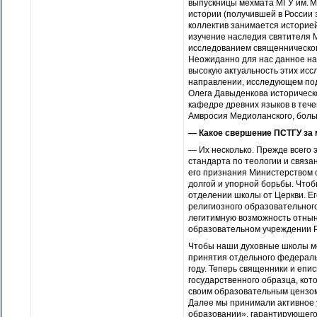
выпускницы мехмата МГУ им. М.
истории (получившей в России 
коллектив занимается историе
изучение наследия святителя 
исследованием священническог
Неожиданно для нас данное на
высокую актуальность этих исс
направлении, исследующем под
Олега Давыденкова историческ
кафедре древних языков в тече
Амвросия Медиоланского, больш
— Какое свершение ПСТГУ за
— Их несколько. Прежде всего 
стандарта по теологии и связа
его признания Министерством о
долгой и упорной борьбы. Чтоб
отделении школы от Церкви. Е
религиозного образовательного
легитимную возможность отнын
образовательном учреждении Р
Чтобы наши духовные школы мо
принятия отдельного федеральн
году. Теперь священники и еп
государственного образца, кот
своим образовательным цензом
Далее мы принимали активное 
образовании», гарантирующего