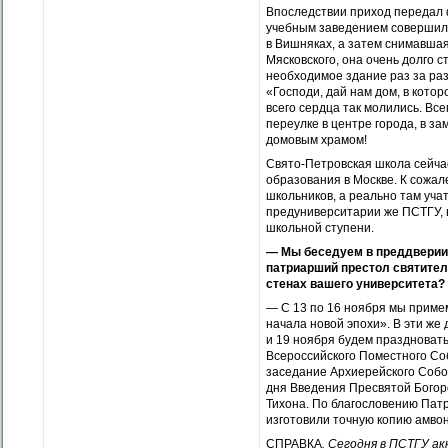
Впоследствии приход передал 
учебным заведением совершило
в Вишняках, а затем снимавша
Мясковского, она очень долго 
необходимое здание раз за раз
«Господи, дай нам дом, в котор
всего сердца так молились. Все
переулке в центре города, в 
домовым храмом!
Свято-Петровская школа сейча
образования в Москве. К сожал
школьников, а реально там уча
предуниверситарии же ПСТГУ, в
школьной ступени.
— Мы беседуем в преддверии 
патриарший престол святител
стенах вашего университета?
— С 13 по 16 ноября мы приме
начала новой эпохи». В эти же
и 19 ноября будем праздновать
Всероссийского Поместного Со
заседание Архиерейского Собо
дня Введения Пресвятой Богор
Тихона. По благословению Пат
изготовили точную копию амвон
СПРАВКА
. Сегодня в ПСТГУ а