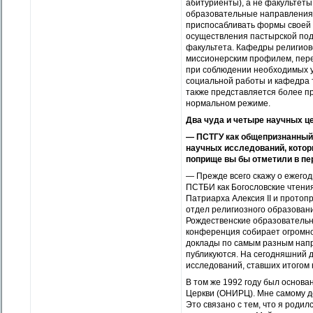
абитуриенты), а не факультеты
образовательные направления,
приспосабливать формы своей 
осуществления пастырской под
факультета. Кафед­ры религио
миссионерским профилем, перев
при соблюдении необходимых у
социальной работы и кафедра 
также представляется более п
нормальном режиме.
Два чуда и четыре научных ц
— ПСТГУ как общепризнанный 
научных исследований, котор
поприще вы бы отметили в п
— Прежде всего скажу о ежего
ПСТБИ как Богословские чтени
Патриарха Алексия II и прото
отдел религиозного образован
Рождественские образовательн
конференция собирает огромно
доклады по самым разным нап
публикуются. На сегодняшний 
исследований, ставших итогом
В том же 1992 году был основ
Церкви (ОНИРЦ). Мне самому до
Это связано с тем, что я родил