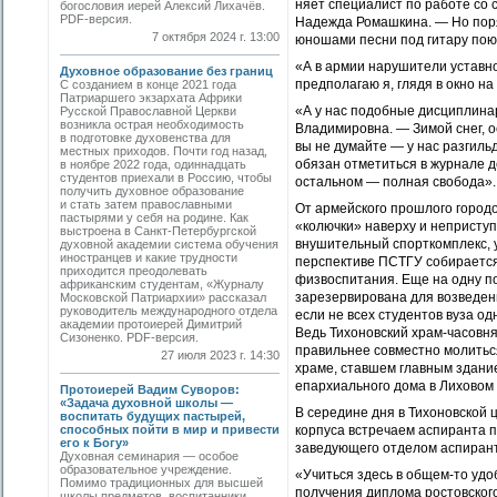
няет специалист по работе со
богословия иерей Алексий Лихачёв.
PDF-версия.
Надежда Ромашкина. — Но поря
7 октября 2024 г. 13:00
юношами песни под гитару поют
«А в армии нарушители уставно
Духовное образование без границ
предполагаю я, глядя в окно н
С созданием в конце 2021 года
Патриаршего экзархата Африки
«А у нас подобные дисциплина
Русской Православной Церкви
возникла острая необходимость
Владимировна. — Зимой снег, ос
в подготовке духовенства для
вы не думайте — у нас разгиль
местных приходов. Почти год назад,
обязан отметиться в журнале д
в ноябре 2022 года, одиннадцать
студентов приехали в Россию, чтобы
остальном — полная свобода».
получить духовное образование
и стать затем православными
От армейского прошлого город
пастырями у себя на родине. Как
«колючки» наверху и неприступ
выстроена в Санкт-Петербургской
внушительный спорткомплекс, у
духовной академии система обучения
иностранцев и какие трудности
перспективе ПСТГУ собирается
приходится преодолевать
физвоспитания. Еще на одну п
африканским студентам, «Журналу
зарезервирована для возведени
Московской Патриархии» рассказал
руководитель международного отдела
если не всех студентов вуза од
академии прото­иерей Димитрий
Ведь Тихоновский храм-часовн
Сизоненко. PDF-версия.
правильнее совместно молитьс
27 июля 2023 г. 14:30
храме, ставшем главным здание
епархиального дома в Лиховом 
Протоиерей Вадим Суворов:
«Задача духовной школы —
В середине дня в Тихоновской 
воспитать будущих пастырей,
способных пойти в мир и привести
корпуса встречаем аспиранта 
его к Богу»
заведующего отделом аспиран
Духовная семинария — особое
образовательное учреждение.
«Учиться здесь в общем-то уд
Помимо традиционных для высшей
получения диплома ростовског
школы предметов, воспитанники