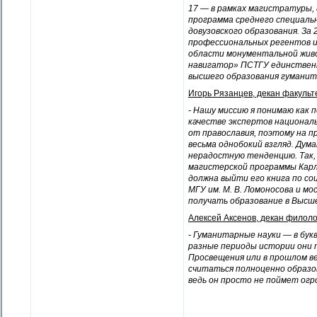
17 — в рамках магистратуры,
программа среднего специаль
довузовского образования. За
профессиональных регентов и 
области монументальной живо
навигатор» ПСТГУ единственн
высшего образования гуманит
Игорь Рязанцев, декан факульт
- Нашу миссию я понимаю как 
качестве экспертов националь
от православия, поэтому на 
весьма однобокий взгляд. Дум
нерадостную тенденцию. Так, 
магистерской программы Карл
должна выйти его книга по со
МГУ им. М. В. Ломоносова и 
получать образование в Высше
Алексей Аксенов, декан филоло
- Гуманитарные науки — в бук
разные периоды истории они т
Просвещения или в прошлом ве
считаться полноценно образо
ведь он просто не поймет ог