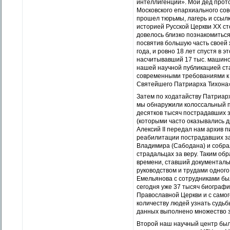
интеллигенции». Мой дед прот
Московского епархиального сов
прошел тюрьмы, лагерь и ссылку
историей Русской Церкви ХХ с
довелось близко познакомиться
посвятив большую часть своей 
года, и ровно 18 лет спустя в 
насчитывавший 17 тыс. машин
нашей научной публикацией ст
современными требованиями к
Святейшего Патриарха Тихона
Затем по ходатайству Патриарх
мы обнаружили колоссальный 
десятков тысяч пострадавших з
(которыми часто оказывались 
Алексий II передал нам архив 
реабилитации пострадавших за
Владимира (Сабодана) и собра
страдальцах за веру. Таким об
времени, ставший документаль
руководством и трудами одног
Емельянова с сотрудниками бы
сегодня уже 37 тысяч биограф
Православной Церкви и с самог
количеству людей узнать судьб
данных выполнено множество 
Второй наш научный центр бы