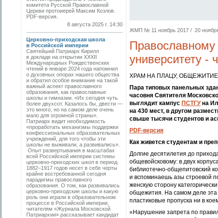
комитета Русской Православной
Церкви протоиерей Максим Козлов.
PDF-версия.
8 августа 2025 г. 14:30
ЖМП № 11 ноябрь 2017 / 20 ноября 
Церковно-приходская школа
Православному 
в Российской империи
Святейший Патриарх Кирилл
университету - 
в докладе на открытии XXXII
Международных Рождественских
чтений в январе 2024 года напомнил
о духовных опорах нашего общества
ХРАМ НА ПЛАЦУ, ОБЩЕЖИТИЕ
и обратил особое внимание на такой
важный аспект православного
Пара типовых панельных здан
образования, как православные
часовня Святителя Московског
школы и гимназии. «Их сегодня чуть
выглядит кампус
ПСТГУ
на Ил
более двухсот. Казалось бы, двести —
это много, но на самом деле очень
на 430 мест, в другом размес
мало для огромной страны».
свыше тысячи студентов и ас
Патриарх видит необходимость
«проработать механизмы поддержки
PDF-версия
конфессиональных образовательных
учреждений, для того чтобы эти
Как живется студентам и пре
школы не выживали, а развивались».
Опыт развертывания в масштабах
Долгие десятилетия до прихода
всей Российской империи системы
общевойсковому: в двух корпус
церковно-­приходских школ в период
1882–1917 годов несет в себе черты
библиотечно-общепитовский ко
крайне востребованной сегодня
и вспоминаешь азы строевой по
парадигмы православного
женскую сторону категорически
образования. О том, как развивались
церковно-приходские школы и какую
общежития. На самом деле эта
роль они играли в образовательном
пластиковые пропуска ни в кое
процессе в Российской империи,
читателям «Журнала Московской
«Нарушение запрета по правил
Патриархии» рассказывает кандидат