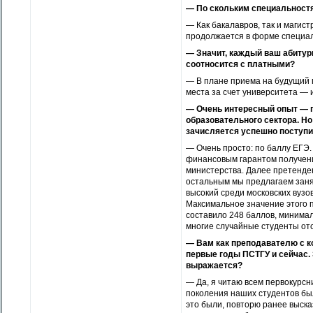
— По скольким специальностя
— Как бакалавров, так и магис
продолжается в форме специал
— Значит, каждый ваш абитур
соотносится с платными?
— В плане приема на будущий 
места за счет университета — и
— Очень интересный опыт — п
образовательного сектора. Но
зачисляется успешно поступ
— Очень просто: по баллу ЕГ
финансовым гарантом получени
министерства. Далее претенде
остальным мы предлагаем заня
высокий среди мос­ковских вуз
Максимальное значение этого 
составило 248 баллов, минималь
многие случайные студенты отс
— Вам как преподавателю с к
первые годы ПСТГУ и сейчас.
выражается?
— Да, я читаю всем первокурс
поколения наших студентов бы
это были, повторю ранее выск