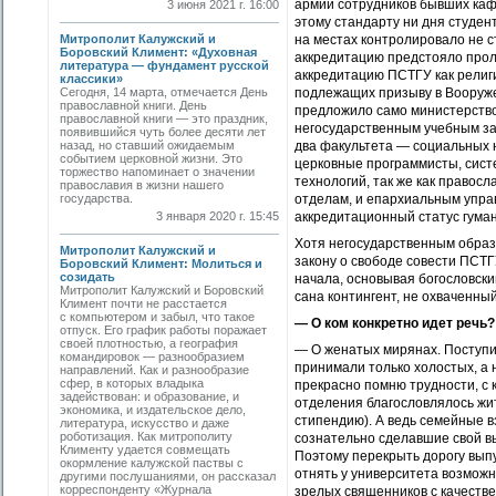
армии сотрудников бывших кафе
3 июня 2021 г. 16:00
этому стандарту ни дня студен
Митрополит Калужский и
на местах контролировало не ст
Боровский Климент: «Духовная
аккредитацию предстояло прол
литература — фундамент русской
аккредитацию ПСТГУ как религи
классики»
Сегодня, 14 марта, отмечается День
подлежащих призыву в Вооруже
православной книги. День
предложило само министерство
православной книги — это праздник,
негосударственным учебным заве
появившийся чуть более десяти лет
назад, но ставший ожидаемым
два факультета — социальных ­
событием церковной жизни. Это
церковные программисты, сис
торжество напоминает о значении
технологий, так же как правос
православия в жизни нашего
государства.
отделам, и епархиальным управ
3 января 2020 г. 15:45
аккредитационный статус гума
Хотя негосударственным обра
Митрополит Калужский и
закону о свободе совести ПСТГ
Боровский Климент: Молиться и
созидать
начала, основывая богословски
Митрополит Калужский и Боровский
сана контингент, не охваченн
Климент почти не расстается
с компьютером и забыл, что такое
— О ком конкретно идет речь?
отпуск. Его график работы поражает
своей плотностью, а география
— О женатых мирянах. Поступи
командировок — разнообразием
принимали только холостых, а 
направлений. Как и разнообразие
сфер, в которых владыка
прекрасно помню трудности, с 
задействован: и образование, и
отделения благословлялось жи
экономика, и издательское дело,
стипендию). А ведь семейные 
литература, искусство и даже
роботизация. Как митрополиту
сознательно сделавшие свой в
Клименту удается совмещать
Поэтому перекрыть дорогу вып
окормление калужской паствы с
отнять у университета возмож
другими послушаниями, он рассказал
корреспонденту «Журнала
зрелых священников с качеств