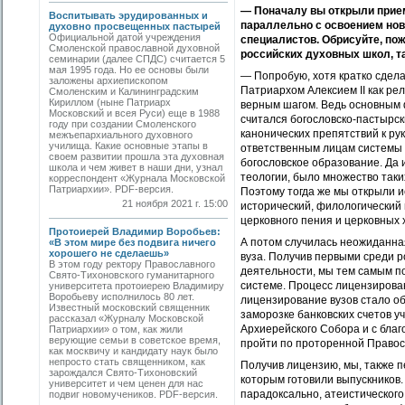
— Поначалу вы открыли прием
Воспитывать эрудированных и
параллельно с освоением нов
духовно просвещенных пастырей
Официальной датой учреждения
специалистов. Обрисуйте, пож
Смоленской православной духовной
росcийских духовных школ, т
семинарии (далее СПДС) считается 5
мая 1995 года. Но ее основы были
— Попробую, хотя кратко сдела
заложены архиепископом
Патриархом Алексием II как ре
Смоленским и Калининградским
Кириллом (ныне Патриарх
верным шагом. Ведь основным 
Московский и всея Руси) еще в 1988
считался богословско-пастырск
году при создании Смоленского
канонических препятствий к ру
межъепархиального духовного
училища. Какие основные этапы в
ответственным лицам системы 
своем развитии прошла эта духовная
богословское образование. Да
школа и чем живет в наши дни, узнал
теологии, было множество таки
корреспондент «Журнала Московской
Патриархии». PDF-версия.
Поэтому тогда же мы открыли и
21 ноября 2021 г. 15:00
исторический, филологический 
церковного пения и церковных 
Протоиерей Владимир Воробьев:
А потом случилась неожиданна
«В этом мире без подвига ничего
хорошего не сделаешь»
вуза. Получив первыми среди 
В этом году ректору Православного
деятельности, мы тем самым по
Свято-Тихоновского гуманитарного
системе. Процесс лицензирова
университета протоиерею Владимиру
Воробьеву исполнилось 80 лет.
лицензирование вузов стало об
Известный московский священник
заморозке банковских счетов 
рассказал «Журналу Московской
Архиерейского Собора и с бла
Патриархии» о том, как жили
верующие семьи в советское время,
пройти по проторенной Правос
как москвичу и кандидату наук было
непросто стать священником, как
Получив лицензию, мы, также п
зарождался Свято-Тихоновский
которым готовили выпускников.
университет и чем ценен для нас
парадоксально, атеистического
подвиг новомучеников. PDF-версия.