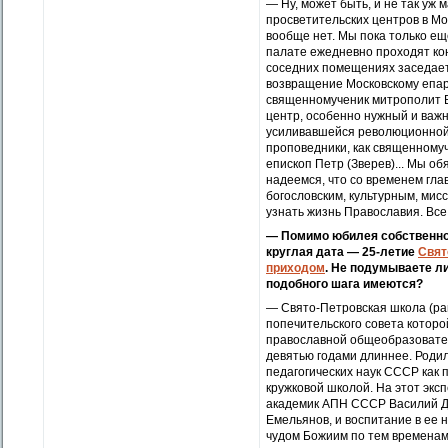
— Ну, может быть, и не так уж 
просветительских центров в М
вообще нет. Мы пока только е
палате ежедневно проходят кон
соседних помещениях заседает
возвращение Московскому епар
священномученик митрополит В
центр, особенно нужный и важ
усиливавшейся революционной 
проповедники, как священному
епископ Петр (Зверев)... Мы 
надеемся, что со временем гл
богословским, культурным, ми
узнать жизнь Православия. Все
— Помимо юбилея собственно 
круглая дата — 25-летие
Свят
приходом
. Не подумываете ли
подобного шага имеются?
— Свято-Петровская школа (ра
попечительского совета которо
православной общеобразовател
девятью годами длиннее. Родил
педагогических наук СССР как
кружковой школой. На этот эк
академик АПН СССР Василий Да
Емельянов, и воспитание в ее 
чудом Божиим по тем временам