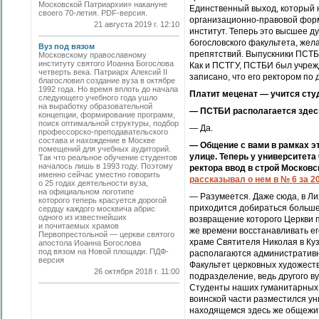
Московской Патриархии» накануне
Единственный выход, который н
своего 70-летия. PDF-версия.
организационно-правовой форм
21 августа 2019 г. 12:10
институт. Теперь это высшее д
богословского факультета, же
Вуз под вязом
препятствий. Выпускники ПСТБ
Московскому православному
институту святого Иоанна Богослова
Как и ПСТГУ, ПСТБИ был учреж
четверть века. Патриарх Алексий II
записано, что его ректором по
благословил создание вуза в октяб­ре
1992 года. Но время вплоть до начала
Платит меценат — учится сту
следующего учебного года ушло
на выработку образовательной
— ПСТБИ располагается здесь
концепции, формирование программ,
поиск оптимальной структуры, подбор
— Да.
профессорско-преподавательского
состава и нахождение в Москве
— Общение с вами в рамках э
помещений для учебных аудиторий.
улице. Теперь у университет
Так что реальное обучение студентов
началось лишь в 1993 году. Поэтому
ректора ввод в строй Москов
именно сейчас уместно говорить
рассказывал о нем в № 6 за 2
о 25 годах деятельности вуза,
на официальном логотипе
— Разумеется. Даже сюда, в Ли
которого теперь красуется дорогой
приходится добираться больше 
сердцу каждого москвича абрис
одного из известнейших
возвращение которого Церкви п
и почитаемых храмов
же времени восстанавливать ег
Первопрестольной — церкви святого
храме Святителя Николая в Ку
апостола Иоанна Богослова
под вязом на Новой площади. ПДФ-
располагаются административн
версия
Факультет церковных художеств
26 октября 2018 г. 11:00
подразделение, ведь другого ву
Студенты наших гуманитарных 
воинской части разместился ун
находящемся здесь же общежи