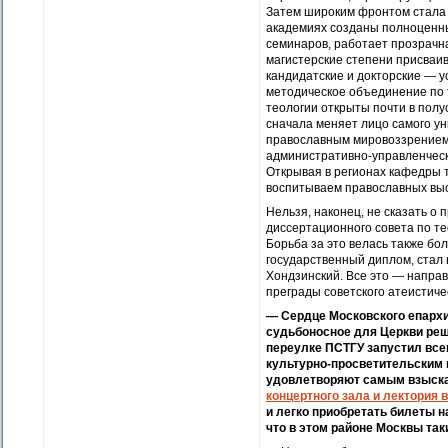
Затем широким фронтом стала 
академиях созданы полноценны
семинаров, работает прозрачна
магистерские степени присваи
кандидатские и докторские — у
методическое объединение по 
теологии открыты почти в полу
сначала меняет лицо самого ун
православным мировоззрением,
административно-управленческ
Открывая в регионах кафедры 
воспитываем православных выс
Нельзя, наконец, не сказать о
диссертационного совета по те
Борьба за это велась также бо
государственный диплом, стал
Хондзинский. Все это — напра
преграды советского атеистиче
— Сердце Московского епархи
судьбоносное для Церкви реш
переулке ПСТГУ запустил всег
культурно-просветительским 
удовлетворяют самым взыска
концертного зала и лектория 
и легко приобретать билеты н
что в этом районе Москвы та