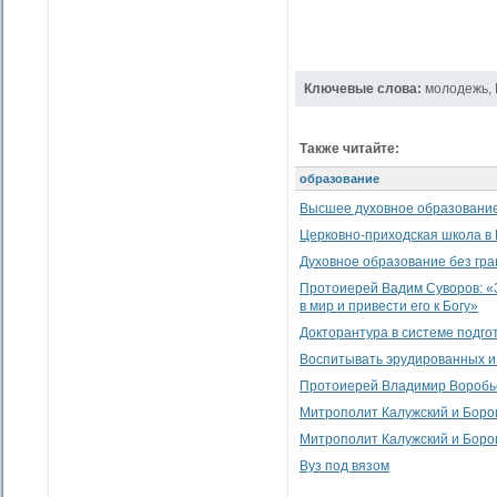
Ключевые слова:
молодежь
,
Также читайте:
образование
Высшее духовное образование 
Церковно-приходская школа в
Духовное образование без гра
Протоиерей Вадим Суворов: «
в мир и привести его к Богу»
Докторантура в системе подго
Воспитывать эрудированных и
Протоиерей Владимир Воробьев
Митрополит Калужский и Боро
Митрополит Калужский и Боров
Вуз под вязом