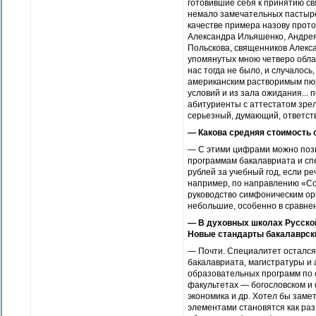
готовившие себя к принятию св
немало замечательных пастыр
качестве примера назову прот
Александра Ильяшенко, Андрея
Польскова, священников Алекс
упомянутых мною четверо обла
нас тогда не было, и случалось
американским растворимым пюр
условий и из зала ожидания... 
абитуриенты с аттестатом зрел
серьезный, думающий, ответст
— Какова средняя стоимость 
— С этими цифрами можно позна
программам бакалавриата и спе
рублей за учебный год, если р
например, по направлению «Со
руководство симфоническим орк
небольшие, особенно в сравне
— В духовных школах Русско
Новые стандарты бакалаврски
— Почти. Специалитет остался 
бакалавриата, магистратуры и 
образовательных программ по 
факультетах — богословском и 
экономика и др. Хотел бы зам
элементами становятся как ра