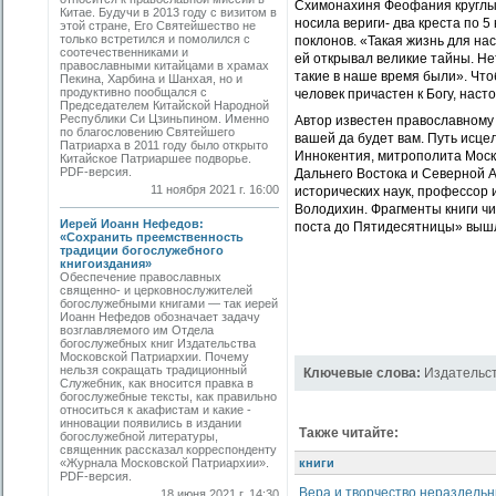
Схимонахиня Феофания круглый 
Китае. Будучи в 2013 году с визитом в
носила вериги- два креста по 5
этой стране, Его Святейшество не
только встретился и помолился с
поклонов. «Такая жизнь для нас
соотечественниками и
ей открывал великие тайны. Нет
православными китайцами в храмах
такие в наше время были». Чтоб
Пекина, Харбина и Шанхая, но и
продуктивно пообщался с
человек причастен к Богу, насто
Председателем Китайской Народной
Республики Си Цзиньпином. Именно
Автор известен православному 
по благословению Святейшего
вашей да будет вам. Путь исце
Патриарха в 2011 году было открыто
Иннокентия, митрополита Моск
Китайское Патриаршее подворье.
PDF-версия.
Дальнего Востока и Северной А
11 ноября 2021 г. 16:00
исторических наук, профессор
Володихин. Фрагменты книги чи
Иерей Иоанн Нефедов:
поста до Пятидесятницы» вышл
«Сохранить преемственность
традиции богослужебного
книгоиздания»
Обеспечение православных
священно- и церковнослужителей
богослужебными книгами — так иерей
Иоанн Нефедов обозначает задачу
возглавляемого им Отдела
богослужебных книг Издательства
Московской Патриархии. Почему
нельзя сокращать традиционный
Ключевые слова:
Издательс
Служебник, как вносится правка в
богослужебные тексты, как правильно
относиться к акафистам и какие ­
инновации появились в издании
Также читайте:
богослужебной литературы,
священник рассказал корреспонденту
«Журнала Московской Патриархии».
книги
PDF-версия.
Вера и творчество нераздель
18 июня 2021 г. 14:30