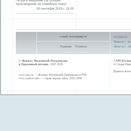
Петра и Февронии (за лучшее
произведение на семейную тему).
18 сентября 2019 г. 19:35
e-mail:
news@jmp.ru
ГЛАВНАЯ
|
Новости
|
Ан
Редакция
Подписка
About us
|
Ли
©
Журнал Московской Патриархии
©
АРЕФА-це
и Церковный вестник
, 2007-2026
©Студия Никол
Правила испол
www.jmp.ru
— Журнал Московской Патриархии в PDF
www.tserkov.info
— старая версия сайта, 2002-2008