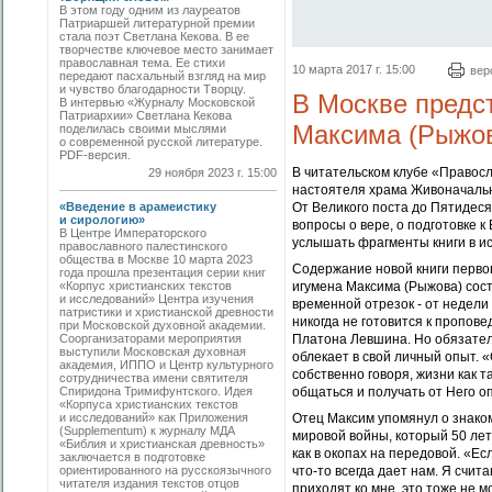
В этом году одним из лауреатов
Патриаршей литературной премии
стала поэт Светлана Кекова. В ее
творчестве ключевое место занимает
православная тема. Ее стихи
10 марта 2017 г. 15:00
вер
передают пасхальный взгляд на мир
и чувство благодарности Творцу.
В Москве предс
В интервью «Журналу Московской
Патриархии» Светлана Кекова
Максима (Рыжо
поделилась своими мыслями
о современной русской литературе.
PDF-версия.
В читательском клубе «Правосл
29 ноября 2023 г. 15:00
настоятеля храма Живоначальн
«Введение в арамеистику
От Великого поста до Пятидеся
и сирологию»
вопросы о вере, о подготовке к
В Центре Императорского
услышать фрагменты книги в и
православного палестинского
общества в Москве 10 марта 2023
Содержание новой книги перво
года прошла презентация серии книг
«Корпус христианских текстов
игумена Максима (Рыжова) сос
и исследований» Центра изучения
временной отрезок - от недели
патристики и христианской древности
никогда не готовится к пропов
при Московской духовной академии.
Соорганизаторами мероприятия
Платона Левшина. Но обязатель
выступили Московская духовная
облекает в свой личный опыт. «
академия, ИППО и Центр культурного
собственно говоря, жизни как т
сотрудничества имени святителя
Спиридона Тримифунтского. Идея
общаться и получать от Него о
«Корпуса христианских текстов
и исследований» как Приложения
Отец Максим упомянул о знако
(Supplementum) к журналу МДА
мировой войны, который 50 лет 
«Библия и христианская древность»
как в окопах на передовой. «Ес
заключается в подготовке
ориентированного на русскоязычного
что-то всегда дает нам. Я счита
читателя издания текстов отцов
приходят ко мне, это тоже не м