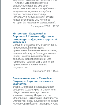
Миусского кладбища г. Москвы в XVIII
– XXI вв.» Это первое научно-
справочное издание обо всех
известных нам людях, погребенных
на одном из «чумных» кладбищ
первой российской столицы
(которому в будущем году, кстати,
исполнится ровно 250 лет) и об
истории бытования их захоронений.
8 февраля 2020 г. 12:35
Митрополит Калужский и
Боровский Климент: «Духовная
литература — фундамент русской
классики»
Сегодня, 14 марта, отмечается День
православной книги. День
православной книги — это праздник,
появившийся чуть более десяти лет
назад, но ставший ожидаемым
событием церковной жизни. Это
торжество напоминает о значении
православия в жизни нашего
государства.
3 января 2020 г. 15:45
Вышла новая книга Святейшего
Патриарха Кирилла о казаках и
казачестве
Вчера, 1 октября, в кафедральном
соборном Храме Христа Спасителя
общественности представили
книжную новинку Издательства
Московской Патриархии «Казачество:
Отечество, вера, служение» из серии
«Слово Святейшего Патриарха». Она