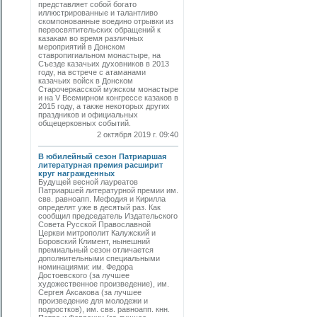
представляет собой богато
иллюстрированные и талантливо
скомпонованные воедино отрывки из
первосвятительских обращений к
казакам во время различных
мероприятий в Донском
ставропигиальном монастыре, на
Съезде казачьих духовников в 2013
году, на встрече с атаманами
казачьих войск в Донском
Старочеркасской мужском монастыре
и на V Всемирном конгрессе казаков в
2015 году, а также некоторых других
праздников и официальных
общецерковных событий.
2 октября 2019 г. 09:40
В юбилейный сезон Патриаршая
литературная премия расширит
круг награжденных
Будущей весной лауреатов
Патриаршей литературной премии им.
свв. равноапп. Мефодия и Кирилла
определят уже в десятый раз. Как
сообщил председатель Издательского
Совета Русской Православной
Церкви митрополит Калужский и
Боровский Климент, нынешний
премиальный сезон отличается
дополнительными специальными
номинациями: им. Федора
Достоевского (за лучшее
художественное произведение), им.
Сергея Аксакова (за лучшее
произведение для молодежи и
подростков), им. свв. равноапп. кнн.