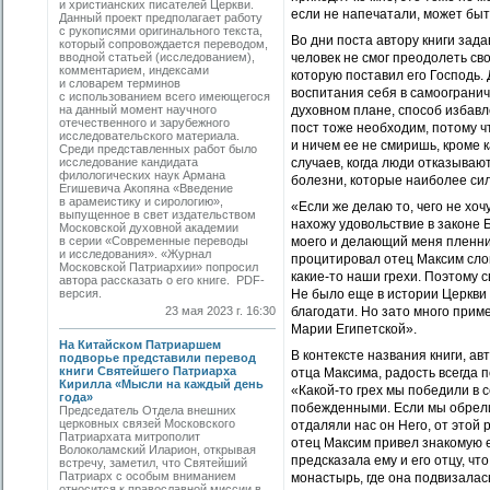
и христианских писателей Церкви.
если не напечатали, может быт
Данный проект предполагает работу
с рукописями оригинального текста,
Во дни поста автору книги зада
который сопровождается переводом,
вводной статьей (исследованием),
человек не смог преодолеть сво
комментарием, индексами
которую поставил его Господь. 
и словарем терминов
воспитания себя в самоограниче
с использованием всего имеющегося
на данный момент научного
духовном плане, способ избавл
отечественного и зарубежного
пост тоже необходим, потому ч
исследовательского материала.
и ничем ее не смиришь, кроме 
Среди представленных работ было
исследование кандидата
случаев, когда люди отказываю
филологических наук Армана
болезни, которые наиболее сил
Егишевича Акопяна «Введение
в арамеистику и сирологию»,
«Если же делаю то, чего не хоч
выпущенное в свет издательством
нахожу удовольствие в законе 
Московской духовной академии
в серии «Современные переводы
моего и делающий меня пленнико
и исследования». «Журнал
процитировал отец Максим слов
Московской Патриархии» попросил
какие-то наши грехи. Поэтому 
автора рассказать о его книге. PDF-
версия.
Не было еще в истории Церкви 
23 мая 2023 г. 16:30
благодати. Но зато много приме
Марии Египетской».
На Китайском Патриаршем
В контексте названия книги, а
подворье представили перевод
книги Святейшего Патриарха
отца Максима, радость всегда по
Кирилла «Мысли на каждый день
«Какой-то грех мы победили в с
года»
побежденными. Если мы обрели 
Председатель Отдела внешних
церковных связей Московского
отдаляли нас он Него, от этой 
Патриархата митрополит
отец Максим привел знакомую 
Волоколамский Иларион, открывая
предсказала ему и его отцу, чт
встречу, заметил, что Святейший
Патриарх с особым вниманием
монастырь, где она подвизалас
относится к православной миссии в