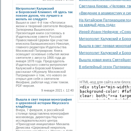
Светлана Кекова: «Человек, т
Митрополит Калужский
и Боровский Климент. «Я здесь так
«Введение в арамеистику и с
покоен духом, что лучшего и
желать не следует»
На Китайском Патриаршем под
Вышел в свет 4-й том «Летописи
на каждый день года»
жизни и творений святителя Феофана,
Затворника Вышенского».
Иерей Иоанн Нефедов: «Сохра
Презентация книги состоялась в
Издательском совете Русской
Митрополит Калужский и Боровс
Православной Церкви при участии
епископа Балашихинского Николая,
Вышла в свет первая моногра
главного редактора Издательства
Московской Патриархии. Книга
Митрополит Калужский и Боро
освещает основные события жизни
святителя с августа 1866 года до
Вышла новая книга Святейшего
января 1878 года. Председатель
Издательского совета митрополит
В юбилейный сезон Патриарша
Калужский и Боровский Климент
рассказал «Журналу Московской
Патриархии» о том, что нового он
открыл для себя о святителе
HTML-код для сайта или блога
Феофане, работая над этим томом.
PDF-версия.
9 января 2021 г. 12:40
Вышла в свет первая монография
о церковной истории Миусского
кладбища
Вчера, 7 февраля, в российской
столице представлена монография
москвоведа, директора Научно-
исследовательского центра
«Приходская инициатива» Михаила
Денисова «Церковный некрополь