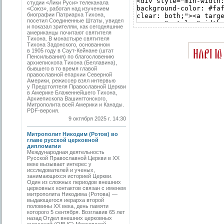
студии «Лики Руси» телеканала
«Союз», работая над изучением
биографии Патриарха Тихона,
посетил Соединенные Штаты, увидел
и показал зрителям, как сегодняшние
американцы почитают святителя
Тихона. В монастыре святителя
Тихона Задонского, основанном
в 1905 году в Саут-Кейнане (штат
Пенсильвания) по благословению
архиепископа Тихона (Беллавина),
бывшего в то время главой
православной епархии Северной
Америки, режиссер взял интервью
у Предстоятеля Православной Церкви
в Америке Блаженнейшего Тихона,
Архиепископа Вашингтонского,
Митрополита всей Америки и Канады.
PDF-версия.
9 октября 2025 г. 14:30
Митрополит Никодим (Ротов) во
главе русской церковной
дипломатии
Международная деятельность
Русской Православной Церкви в ХХ
веке вызывает интерес у
исследователей и ученых,
занимающихся историей Церкви.
Один из сложных периодов внешних
церковных контактов связан с именем
митрополита Никодима (Ротова) —
выдающегося иерарха второй
половины ХХ века, день памяти
которого 5 сентября. Возглавив 65 лет
назад Отдел внешних церковных