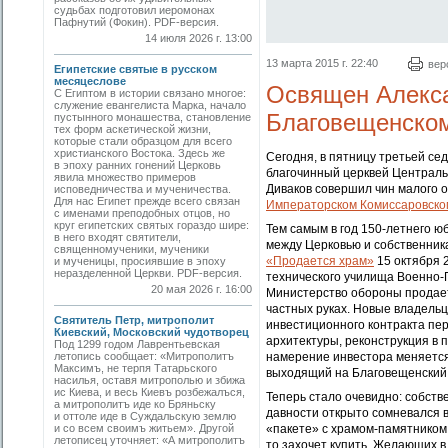
судьбах подготовил иеромонах
Пафнутий (Фокин). PDF-версия.
14 июля 2026 г. 13:00
13 марта 2015 г. 22:40
вер
Египетские святые в русском
месяцеслове
Освящен Алекса
С Египтом в истории связано многое:
служение евангелиста Марка, начало
Благовещенском
пустынного монашества, становление
тех форм аскетической жизни,
которые стали образцом для всего
христианского Востока. Здесь же
Сегодня, в пятницу третьей се
в эпоху ранних гонений Церковь
благочинный церквей Централь
явила множество примеров
Диваков совершил чин малого
исповедничества и мученичества.
Для нас Египет прежде всего связан
Императорском Комиссаровско
с именами преподобных отцов, но
круг египетских святых гораздо шире:
Тем самым в год 150-летнего ю
в него входят святители,
между Церковью и собственник
священномученики, мученики
«Продается храм»
15 октября 
и мученицы, просиявшие в эпоху
неразделенной Церкви. PDF-версия.
технического училища Военно-П
20 мая 2026 г. 16:00
Министерство обороны продает
частных руках. Новые владель
Святитель Петр, митрополит
инвестиционного контракта пе
Киевский, Московский чудотворец
архитектуры, реконструкция в
Под 1299 годом Лаврентьевская
летопись сообщает: «Митрополитъ
намерение инвестора меняется
Максимъ, не терпя Татарьского
выходящий на Благовещенский п
насилья, оставя митрополью и збижа
ис Киева, и весь Киевъ розбежалъся,
Теперь стало очевидно: собств
а митрополитъ иде ко Бряньску
давности открыто сомневался в 
и оттоле иде в Суждальскую землю
и со всем своимъ житьем». Другой
«пакете» с храмом-памятником
летописец уточняет: «А митрополитъ
то захочет купить. Желающих в