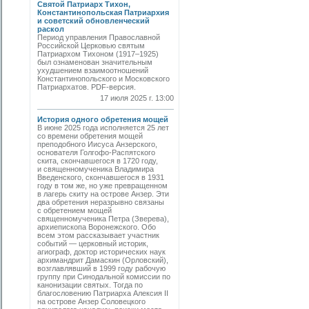
Святой Патриарх Тихон,
Константинопольская Патриархия
и советский обновленческий
раскол
Период управления Православной
Российской Церковью святым
Патриархом Тихоном (1917–1925)
был ознаменован значительным
ухудшением взаимоотношений
Константинопольского и Московского
Патриархатов. PDF-версия.
17 июля 2025 г. 13:00
История одного обретения мощей
В июне 2025 года исполняется 25 лет
со времени обретения мощей
преподобного Иисуса Анзерского,
основателя Голгофо-Распятского
скита, скончавшегося в 1720 году,
и священномученика Владимира
Введенского, скончавшегося в 1931
году в том же, но уже превращенном
в лагерь скиту на острове Анзер. Эти
два обретения неразрывно связаны
с обретением мощей
священномученика Петра (Зверева),
архиепископа Воронежского. Обо
всем этом рассказывает участник
событий — церковный историк,
агиограф, доктор исторических наук
архимандрит Дамаскин (Орловский),
возглавлявший в 1999 году рабочую
группу при Синодальной комиссии по
канонизации святых. Тогда по
благословению Патриарха Алексия II
на острове Анзер Соловецкого