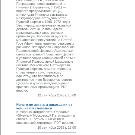
сношений (ОВЦС) Московской
Патриархии после митрополита
Николая (Ярушевича, † 1961) —
первого председателя ОВЦС,
митрополит Никодим выстраивал
международное сотрудничество
Русской Церкви в 1960–1972 годах.
Этот период ознаменован активной
деятельностью на площадках
международных христианских
организаций, борьбой за русское
монашеское присутствие на Святой
Горе Афон, уврачеванием церковных
расколов, что привело к образованию
Православной Церкви в Америке как
самостоятельной Поместной Церкви
и установлению канонической связи с
Японской Православной Церковью в
составе Московского Патриархата.
Русская Церковь демонстрировала
стремление к христианскому
единству, что проявилось в ее
деятельности во Всемирном совете
Церквей и других международных
христианских организациях. PDF-
версия.
12 сентября 2025 г. 16:00
Ничего не искать и никогда ни от
чего не отказываться
Интервью митрополита Ювеналия
«Журналу Московской Патриархии» в
связи с 90-летием и 60-летием
епископской хиротонии. PDF-версия.
10 сентября 2025 г. 13:00