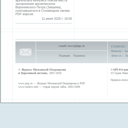
архипелага начались поиски места
захоронения архиепископа
Воронежского Петра (Зверева),
скончавшегося в Соловецком лагере.
PDF-версия.
11 июня 2025 г. 18:00
e-mail:
news@jmp.ru
ГЛАВНАЯ
|
Новости
|
Ан
Редакция
Подписка
About us
|
Ли
©
Журнал Московской Патриархии
©
АРЕФА-це
и Церковный вестник
, 2007-2026
©Студия Никол
Правила испол
www.jmp.ru
— Журнал Московской Патриархии в PDF
www.tserkov.info
— старая версия сайта, 2002-2008