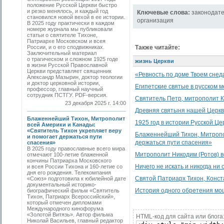
положение Русской Церкви быстро
и резко менялось, и каждый год
Ключевые слова:
законодате
становился новой вехой в ее истории.
организация
В 2025 году практически в каждом
номере журнала мы публиковали
статьи о святителе Тихоне,
Патриархе Московском и всея
России, и о его сподвижниках.
Также читайте:
Заключительный материал
о трагическом и сложном 1925 годе
жизнь Церкви
в жизни Русской Православной
Церкви представляет священник
«Ревность по доме Твоем снеда
Александр Мазырин, доктор теологии
и доктор церковной истории,
Египетские святые в русском 
профессор, главный научный
сотрудник ПСТГУ. PDF-версия.
Святитель Петр, митрополит К
23 декабря 2025 г. 14:00
Древняя святыня нашей Церк
Блаженнейший Тихон, Митрополит
1925 год в истории Русской Це
всей Америки и Канады:
«Святитель Тихон укрепляет веру
Блаженнейший Тихон, Митропол
и помогает держаться пути
держаться пути спасения»
спасения»
В 2025 году православные всего мира
Митрополит Никодим (Ротов) в
отмечают 100-летие блаженной
кончины Патриарха Московского
Ничего не искать и никогда ни 
и всея России Тихона и 160-летие со
дня его рождения. Телекомпания
Святой Патриарх Тихон, Конст
«Союз» подготовила к юбилейной дате
документальный историко-
История одного обретения м
биографический фильм «Святитель
Тихон, Патриарх Всероссийский»,
который отмечен дипломами
Международного кинофорума
«Золотой Витязь». Автор фильма
HTML-код для сайта или блога
Николай Васильев, главный редактор