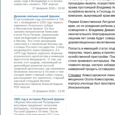
шедъ седе в Володимере и со всемъ
процедуры выкупа, осуществлен
клиресомъ своимъ». PDF-версия.
храма протоиерей Владимир Ант
27 февраля 2026 г. 18:00
ослабляла молитв, и Господь 
компании, выкупивший храм вме
Древняя святыня нашей Церкви
В наступившем году исполняется 700
Первая Божественная Литургия 
лет с возведения в 1326 году первого
каменного Успенского собора
муки, но по рождении ребенка 
в Московском Кремле. Он был
освящения о. Владимир Диваков
заложен митрополитом Киевским
окончательного благоукрашения
и всея Руси Петром, перенесшим
свою резиденцию из Владимира
лишним лет снова будет совер
в Москву. Это стало решающим
дореволюционных молитвенник
событием в становлении Москвы как
столицы Русского государства. Собор
Попасть в имеющий статус подв
неоднократно перестраивался. А в
переулка, через дверь в приле
1479 году Кремль украсило творение
итальянского архитектора и инженера
хозяйственной пристройке. По
Аристотеля Фиораванти. О том, как
стене храмового интерьера. Ув
возник этот шедевр, повлиявший на
главного входа, наглухо заба
дальнейшее развитие русской
храмовой архитектуры, как переживал
намерений продать оставшуюся 
безбожное лихолетье в ХХ веке и чем
сегодня живет главный собор страны,
Справка
. Комиссаровское техн
рассказывает его хранитель, старший
мещанина Осипа Комиссарова, 
научный сотрудник Музеев
корпусу училища был пристро
Московского Кремля Алексей Барков.
PDF-версия.
Иннокентием.
19 февраля 2026 г. 13:00
1925 год в истории Русской Церкви
«Журнал Московской Патриархии»
регулярно предлагает читателям
материалы, посвященные жизни
Русской Церкви в ХХ веке. После
Октябрьской революции 1917 года