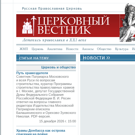
ЖМП
Церковь
Аналитика
Новости
Анонсы
Общество
Культура
И
Церковь и общество
Путь храмоздателя
Советник Патриарха Московского
и всея Руси по вопросам
строительства, куратор Программы
строительства православных храмов
в г. Москве, депутат Государственной
Думы Федерального Собрания
Российской Федерации В. И. Ресин
ответил на вопросы главного
редактора Издательства Московской
Патриархии епископа
Балашихинского и Орехово-Зуевского
Николая. PDF-версия.
15 декабря 2026 г. 15:00
Храмы Донбасса как острова
спасения на войне