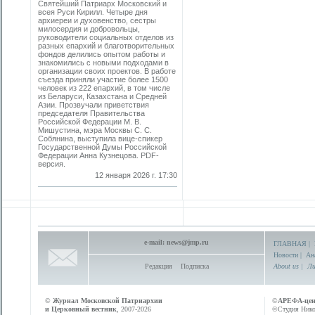
Святейший Патриарх Московский и
всея Руси Кирилл. Четыре дня
архиереи и духовенство, сестры
милосердия и добровольцы,
руководители социальных отделов из
разных епархий и благотворительных
фондов делились опытом работы и
знакомились с новыми подходами в
организации своих проектов. В работе
съезда приняли участие более 1500
человек из 222 епархий, в том числе
из Беларуси, Казахстана и Средней
Азии. Прозвучали приветствия
председателя Правительства
Российской Федерации М. В.
Мишустина, мэра Москвы С. С.
Собянина, выступила вице-спикер
Государственной Думы Российской
Федерации Анна Кузнецова. PDF-
версия.
12 января 2026 г. 17:30
e-mail:
news@jmp.ru
ГЛАВНАЯ
|
Новости
|
Ан
Редакция
Подписка
About us
|
Ли
©
Журнал Московской Патриархии
©
АРЕФА-це
и Церковный вестник
, 2007-2026
©Студия Никол