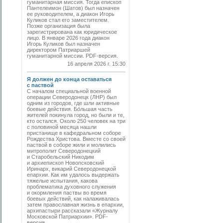
гуманитарная миссия. Тогда епископ
Пантелеимон (Шатов) был назначен
ее руководителем, а диакон Игорь
Куликов стал его заместителем.
Позже организация была
зарегистрирована как юридическое
лицо. В январе 2026 года диакон
Игорь Куликов был назначен
директором Патриаршей
гуманитарной миссии. PDF-версия.
16 апреля 2026 г. 15:30
Я должен до конца оставаться
с паствой
С началом специальной военной
операции Северодонецк (ЛНР) был
одним из городов, где шли активные
боевые действия. Бо́льшая часть
жителей покинула город, но были и те,
кто остался. Около 250 человек на три
с половиной месяца нашли
пристанище в кафедральном соборе
Рождества Христова. Вместе со своей
паствой в соборе жили и молились
митрополит Северодонецкий
и Старобельский Никодим
и архиепископ Новопсковский
Иринарх, викарий Северодонецкой
епархии. Как им удалось выдержать
тяжелые испытания, какова
проблематика духовного служения
и окормления паствы во время
боевых действий, как налаживалась
затем православная жизнь в епархии,
архипастыри рассказали «Журналу
Московской Патриархии». PDF-
версия.