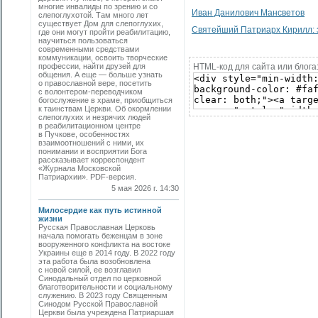
многие инвалиды по зрению и со
Иван Данилович Мансветов
слепоглухотой. Там много лет
существует Дом для слепоглухих,
Святейший Патриарх Кирилл: 
где они могут пройти реабилитацию,
научиться пользоваться
современными средствами
коммуникации, освоить творческие
профессии, найти друзей для
HTML-код для сайта или блога
общения. А еще — больше узнать
о православной вере, посетить
с волонтером-переводчиком
богослужение в храме, приобщиться
к таинствам Церкви. Об окормлении
слепоглухих и незрячих людей
в реабилитационном центре
в Пучкове, особенностях
взаимоотношений с ними, их
понимании и восприятии Бога
рассказывает корреспондент
«Журнала Московской
Патриархии». PDF-версия.
5 мая 2026 г. 14:30
Милосердие как путь истинной
жизни
Русская Православная Церковь
начала помогать беженцам в зоне
вооруженного конфликта на востоке
Украины еще в 2014 году. В 2022 году
эта работа была возобновлена
с новой силой, ее возглавил
Синодальный отдел по церковной
благотворительности и социальному
служению. В 2023 году Священным
Синодом Русской Православной
Церкви была учреждена Патриаршая