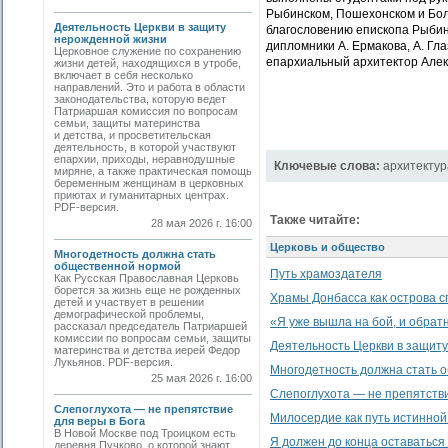
Рыбинском, Пошехонском и Бол
Деятельность Церкви в защиту
благословению епископа Рыбин
нерожденной жизни
дипломники А. Ермакова, А. Гл
Церковное служение по сохранению
епархиальный архитектор Алек
жизни детей, находящихся в утробе,
включает в себя несколько
направлений. Это и работа в области
законодательства, которую ведет
Патриаршая комиссия по вопросам
семьи, защиты материнства
и детства, и просветительская
деятельность, в которой участвуют
епархии, приходы, неравнодушные
Ключевые слова:
архитектур
миряне, а также практическая помощь
беременным женщинам в церковных
приютах и гуманитарных центрах.
PDF-версия.
Также читайте:
28 мая 2026 г. 16:00
Церковь и общество
Многодетность должна стать
общественной нормой
Путь храмоздателя
Как Русская Православная Церковь
борется за жизнь еще не рожденных
Храмы Донбасса как острова с
детей и участвует в решении
демографической проблемы,
«Я уже вышла на бой, и обратн
рассказал председатель Патриаршей
комиссии по вопросам семьи, защиты
Деятельность Церкви в защит
материнства и детства иерей Федор
Лукьянов. PDF-версия.
Многодетность должна стать 
25 мая 2026 г. 16:00
Слепоглухота — не препятстви
Слепоглухота — не препятствие
Милосердие как путь истинной
для веры в Бога
В Новой Москве под Троицком есть
Я должен до конца оставаться 
деревня Пучково, о которой знают