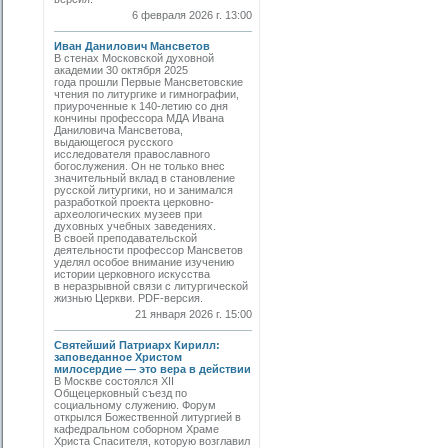
6 февраля 2026 г. 13:00
Иван Данилович Мансветов
В стенах Московской духовной
академии 30 октября 2025
года прошли Первые Мансветовские
чтения по литургике и гимнографии,
приуроченные к 140-летию со дня
кончины профессора МДА Ивана
Даниловича Мансветова,
выдающегося русского
исследователя православного
богослужения. Он не только внес
значительный вклад в становление
русской литургики, но и занимался
разработкой проекта церковно-
археологических музеев при
духовных учебных заведениях.
В своей преподавательской
деятельности профессор Мансветов
уделял особое внимание изучению
истории церковного искусства
в неразрывной связи с литургической
жизнью Церкви. PDF-версия.
21 января 2026 г. 15:00
Святейший Патриарх Кирилл:
заповеданное Христом
милосердие — это вера в действии
В Москве состоялся XII
Общецерковный съезд по
социальному служению. Форум
открылся Божественной литургией в
кафедральном соборном Храме
Христа Спасителя, которую возглавил