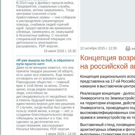
В 2014 году в Донбасс пришла война.
Предприятия, социальные службы,
магазины, аптеки закрывались. Тогда
центрами спасения стали
православные храмы — они собирали
и распределяли гуманитарную
помощь, снабжали людей горячей
едой, предоставляли им временное
убежище, занимались их эвакуацией
в безопасные районы. С началом
специальной военной операции эта
деятельность многократно
расширилась. PDF-версия.
12 октября 2015 г. 12:30
в
19 июня 2026 г. 15:30
Концепция возр
«Я уже вышла на бой, и обратного
пути просто нет»
на российской 
Даже если женщине кажется, что она
приняла твердое решение об аборте,
есть шанс все изменить. Еще можно
Концепция рационального испо
отговорить ее от рокового шага.
представлена на 17-ой Россий
Равнодушие общества — главный
враг в этой битве за жизнь. Очень
накануне в выставочном центре
ценно, когда рядом оказываются
люди, способные не
Реализация концепции - долго
дистанцироваться от неудобных тем,
Университета по Землеустройст
а помочь будущей маме принять
на территории епархии, дейст
единственно верное для нее решение.
О случаях, когда выбор был сделан в
Университета, проводящего под
пользу новой жизни, а когда — нет, о
высококвалифицированных спец
создании благотворительного фонда
храмов и землеустройству их т
«Женщины за жизнь» и о том, что
сделано за десятилетие его
Выставочный стенд, посвященн
существования, рассказывает
Наталья Москвитина. PDF-версия.
архитектурных обмеров и фото
1 июня 2026 г. 12:00
выполнены студентами под рук