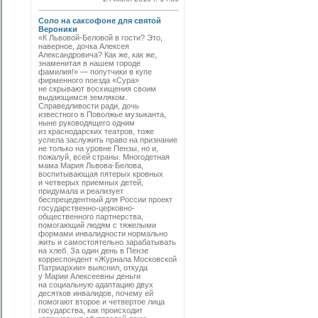
Соло на саксофоне для святой
Вероники
«К Львовой-Беловой в гости? Это,
наверное, дочка Алексея
Александровича? Как же, как же,
знаменитая в нашем городе
фамилия!» — попутчики в купе
фирменного поезда «Сура»
не скрывают восхищения своим
выдающимся земляком.
Справедливости ради, дочь
известного в Поволжье музыканта,
ныне руководящего одним
из краснодарских теат­ров, тоже
успела заслужить право на признание
не только на уровне Пензы, но и,
пожалуй, всей страны. Многодетная
мама Мария Львова-Белова,
воспитывающая пятерых кровных
и четверых приемных детей,
придумала и реализует
беспрецедентный для России проект
государственно-церковно-
общественного партнерства,
помогающий людям с тяжелыми
формами инвалидности нормально
жить и самостоятельно зарабатывать
на хлеб. За один день в Пензе
корреспондент «Журнала Московской
Патриархии» выяснил, откуда
у Марии Алексеевны деньги
на социальную адаптацию двух
десятков инвалидов, почему ей
помогают второе и четвертое лица
государства, как происходит