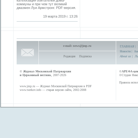
катехизация обитателей дома-
коммуны и при чем тут великий
джазмен Луи Армстронг. PDF-версия.
19 марта 2019 г. 13:26
e-mail:
news@jmp.ru
ГЛАВНАЯ
|
Новости
|
Ан
Редакция
Подписка
About us
|
Ли
©
Журнал Московской Патриархии
©
АРЕФА-це
и Церковный вестник
, 2007-2026
©Студия Никол
Правила испол
www.jmp.ru
— Журнал Московской Патриархии в PDF
www.tserkov.info
— старая версия сайта, 2002-2008