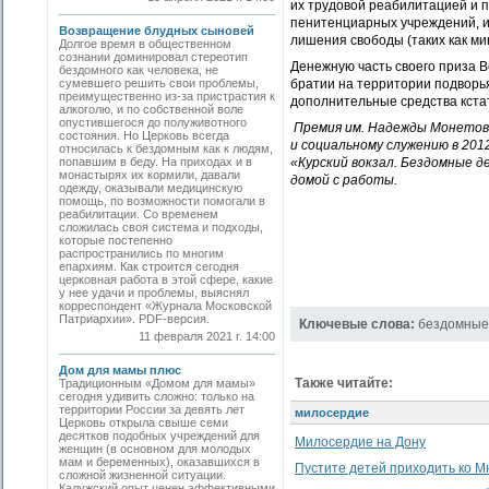
их трудовой реабилитацией и 
пенитенциарных учреждений, и
Возвращение блудных сыновей
лишения свободы (таких как ми
Долгое время в общественном
сознании доминировал стереотип
Денежную часть своего приза 
бездомного как человека, не
сумевшего решить свои проблемы,
братии на территории подворья,
преимущественно из-за пристрастия к
дополнительные средства кста
алкоголю, и по собственной воле
опустившегося до полуживотного
Премия им. Надежды Монетов
состояния. Но Церковь всегда
и социальному служению в 201
относилась к бездомным как к людям,
попавшим в беду. На приходах и в
«Курский вокзал. Бездомные д
монастырях их кормили, давали
домой с работы.
одежду, оказывали медицинскую
помощь, по возможности помогали в
реабилитации. Со временем
сложилась своя система и подходы,
которые постепенно
распространились по многим
епархиям. Как строится сегодня
церковная работа в этой сфере, какие
у нее удачи и проблемы, выяснял
корреспондент «Журнала Московской
Патриархии». PDF-версия.
Ключевые слова:
бездомные
11 февраля 2021 г. 14:00
Дом для мамы плюс
Также читайте:
Традиционным «Домом для мамы»
сегодня удивить сложно: только на
территории России за девять лет
милосердие
Церковь открыла свыше семи
десятков подобных учреждений для
Милосердие на Дону
женщин (в основном для молодых
мам и беременных), оказавшихся в
Пустите детей приходить ко М
сложной жизненной ситуации.
Калужский опыт ценен эффективными