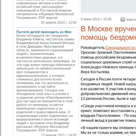
современных авторов и изучают
китайский язык, рассказывает
побывавший в Ростовской епархии
обозреватель «Журнала Московской
Патриархии». PDF-версия.
5 июня 2013 г. 15:30
верси
20 апреля 2023 г. 12:00
В Москве вруче
Пустите детей приходить ко Мне
помощь бездом
Более пятнадцати лет священник
Владимир Климзо, настоятель храма
Владимирской иконы Божией Матери
в селе Давыдово Ярославской
Руководитель
Синодального от
области, занимается социализацией
Орехово-Зуевский Пантелеимон
людей с ограниченными
помощь российским бездомным. 
возможностями здоровья, и в
частности ментальных инвалидов. За
социальных церковных служб о
эти годы вокруг прихода образовался
Александро-Невского прихода 
небольшой, но профессиональный
Вера Костылева.
круг специалистов и
единомышленников, у которых
Сегодня в России почти четыре
сложилось достаточно ясное
понимание, как эту деятельность
бездомных людей. Новой награ
организовать и где найти
в их развитие. К участию в ко
финансирование. Сегодня они
добровольческих движений неза
объединили свой опыт и усилия в
созданном центре «Преображение».
13 регионов России, были и з
Для пастыря же приоритетом в этой
работе по-прежнему остается
«Среди участников конкурса в
приобщение подопечных и их
приют, помогают восстановить
родителей к православной вере. О
владыка Пантелеимон. - По наш
социализации своих подопечных, их
воцерковлении и опыте исповеди
личный вклад в развитие помо
людей с аутизмом отец Владимир
рассказал «Журналу Московской
«В нашем приюте мы опекаем о
Патриархии». PDF-версия.
Мы их не только кормим, но пр
13 апреля 2021 г. 14:00