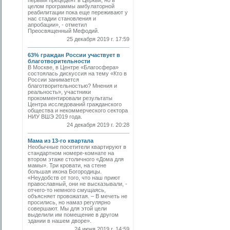
первый прецедент в Церкви, но в
целом программы амбулаторной
реабилитации пока еще переживают у
нас стадии становления и
апробации», - отметил
Преосвященный Мефодий.
25 декабря 2019 г. 17:59
63% граждан России участвует в
благотворительности
В Москве, в Центре «Благосфера»
состоялась дискуссия на тему «Кто в
России занимается
благотворительностью? Мнения и
реальность», участники
прокомментировали результаты
Центра исследований гражданского
общества и некоммерческого сектора
НИУ ВШЭ 2019 года.
24 декабря 2019 г. 20:28
Мама из 13-го квартала
Необычные посетители квартируют в
стандартном номере-комнате на
втором этаже столичного «Дома для
мамы». Три кровати, на стене
большая икона Богородицы.
«Неудобств от того, что наш приют
православный, они не высказывали, -
отчего-то немного смущаясь,
объясняет провожатая. – В мечеть не
просились, но намаз регулярно
совершают. Мы для этой цели
выделили им помещение в другом
здании в нашем дворе».
24 июня 2019 г. 14:59