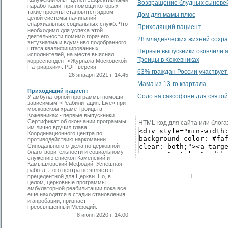
Возвращение блудных сынове
наработками, при помощи которых
такие проекты становятся ядром
Дом для мамы плюс
целой системы начинаний
епархиальных социальных служб. Что
Приходящий пациент
необходимо для успеха этой
деятельности помимо горячего
28 младенческих жизней сохра
энтузиазма и вдумчиво подобранного
штата квалифицированных
Первые выпускники окончили а
исполнителей, на месте выяснял
Троицы в Кожевниках
корреспондент «Журнала Московской
Патриархии». PDF-версия.
63% граждан России участвует
26 января 2021 г. 14:45
Мама из 13-го квартала
Приходящий пациент
Соло на саксофоне для свято
У амбулаторной программы помощи
зависимым «Реабилитация. Live» при
московском храме Троицы в
Кожевниках - первые выпускники.
Cертификат об окончании программы
HTML-код для сайта или блога
им лично вручил глава
Координационного центра по
противодействию наркомании
Синодального отдела по церковной
благотворительности и социальному
служению епископ Каменский и
Камышловский Мефодий. Успешная
работа этого центра не является
прецедентной для Церкви. Но, в
целом, церковные программы
амбулаторной реабилитации пока все
еще находятся в стадии становления
и апробации, признает
преосвященный Мефодий.
8 июня 2020 г. 14:00