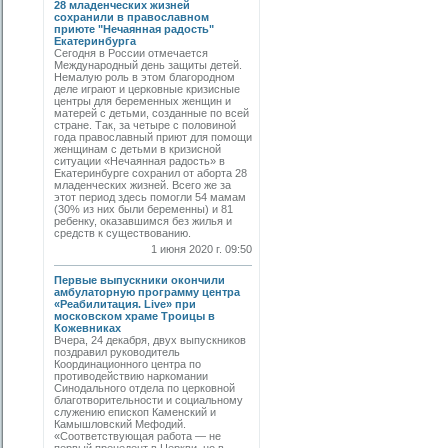
28 младенческих жизней
сохранили в православном
приюте "Нечаянная радость"
Екатеринбурга
Сегодня в России отмечается
Международный день защиты детей.
Немалую роль в этом благородном
деле играют и церковные кризисные
центры для беременных женщин и
матерей с детьми, созданные по всей
стране. Так, за четыре с половиной
года православный приют для помощи
женщинам с детьми в кризисной
ситуации «Нечаянная радость» в
Екатеринбурге сохранил от аборта 28
младенческих жизней. Всего же за
этот период здесь помогли 54 мамам
(30% из них были беременны) и 81
ребенку, оказавшимся без жилья и
средств к существованию.
1 июня 2020 г. 09:50
Первые выпускники окончили
амбулаторную программу центра
«Реабилитация. Live» при
московском храме Троицы в
Кожевниках
Вчера, 24 декабря, двух выпускников
поздравил руководитель
Координационного центра по
противодействию наркомании
Синодального отдела по церковной
благотворительности и социальному
служению епископ Каменский и
Камышловский Мефодий.
«Соответствующая работа — не