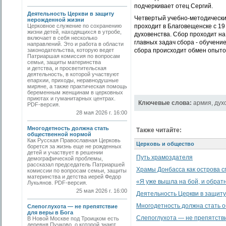
подчеркивает отец Сергий.
Деятельность Церкви в защиту
Четвертый учебно-методическ
нерожденной жизни
Церковное служение по сохранению
проходит в Благовещенске с 19
жизни детей, находящихся в утробе,
духовенства. Сбор проходит на
включает в себя несколько
главных задач сбора - обучен
направлений. Это и работа в области
законодательства, которую ведет
сбора происходит обмен опыто
Патриаршая комиссия по вопросам
семьи, защиты материнства
и детства, и просветительская
деятельность, в которой участвуют
епархии, приходы, неравнодушные
миряне, а также практическая помощь
беременным женщинам в церковных
приютах и гуманитарных центрах.
Ключевые слова:
армия
,
дух
PDF-версия.
28 мая 2026 г. 16:00
Многодетность должна стать
Также читайте:
общественной нормой
Как Русская Православная Церковь
Церковь и общество
борется за жизнь еще не рожденных
детей и участвует в решении
Путь храмоздателя
демографической проблемы,
рассказал председатель Патриаршей
Храмы Донбасса как острова с
комиссии по вопросам семьи, защиты
материнства и детства иерей Федор
«Я уже вышла на бой, и обратн
Лукьянов. PDF-версия.
25 мая 2026 г. 16:00
Деятельность Церкви в защит
Многодетность должна стать 
Слепоглухота — не препятствие
для веры в Бога
Слепоглухота — не препятстви
В Новой Москве под Троицком есть
деревня Пучково, о которой знают