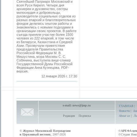
Святейший Патриарх Московский и
всея Руси Кирилл. Четыре дня
архиереи и духовенство, сестры
милосердия и добровольцы,
руководители социальных отделов из
разных епархий и благотворительных
фондов делились опытом работы и
знакомились с новыми подходами в
организации своих проектов. В работе
съезда приняли участие более 1500
человек из 222 епархий, в том числе
из Беларуси, Казахстана и Средней
Азии. Прозвучали приветствия
председателя Правительства
Российской Федерации М. В.
Мишустина, мэра Москвы С. С.
Собянина, выступила вице-спикер
Государственной Думы Российской
Федерации Анна Кузнецова. PDF-
версия.
12 января 2026 г. 17:30
e-mail:
news@jmp.ru
ГЛАВНАЯ
|
Новости
|
Ан
Редакция
Подписка
About us
|
Ли
©
Журнал Московской Патриархии
©
АРЕФА-це
и Церковный вестник
, 2007-2026
©Студия Никол