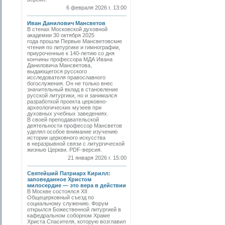
6 февраля 2026 г. 13:00
Иван Данилович Мансветов
В стенах Московской духовной
академии 30 октября 2025
года прошли Первые Мансветовские
чтения по литургике и гимнографии,
приуроченные к 140-летию со дня
кончины профессора МДА Ивана
Даниловича Мансветова,
выдающегося русского
исследователя православного
богослужения. Он не только внес
значительный вклад в становление
русской литургики, но и занимался
разработкой проекта церковно-
археологических музеев при
духовных учебных заведениях.
В своей преподавательской
деятельности профессор Мансветов
уделял особое внимание изучению
истории церковного искусства
в неразрывной связи с литургической
жизнью Церкви. PDF-версия.
21 января 2026 г. 15:00
Святейший Патриарх Кирилл:
заповеданное Христом
милосердие — это вера в действии
В Москве состоялся XII
Общецерковный съезд по
социальному служению. Форум
открылся Божественной литургией в
кафедральном соборном Храме
Христа Спасителя, которую возглавил