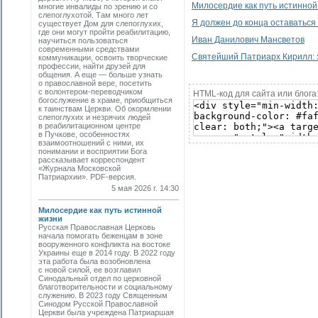
Милосердие как путь истинной
многие инвалиды по зрению и со
слепоглухотой. Там много лет
Я должен до конца оставаться 
существует Дом для слепоглухих,
где они могут пройти реабилитацию,
Иван Данилович Мансветов
научиться пользоваться
современными средствами
Святейший Патриарх Кирилл: 
коммуникации, освоить творческие
профессии, найти друзей для
общения. А еще — больше узнать
о православной вере, посетить
с волонтером-переводчиком
HTML-код для сайта или блога
богослужение в храме, приобщиться
к таинствам Церкви. Об окормлении
слепоглухих и незрячих людей
в реабилитационном центре
в Пучкове, особенностях
взаимоотношений с ними, их
понимании и восприятии Бога
рассказывает корреспондент
«Журнала Московской
Патриархии». PDF-версия.
5 мая 2026 г. 14:30
Милосердие как путь истинной
жизни
Русская Православная Церковь
начала помогать беженцам в зоне
вооруженного конфликта на востоке
Украины еще в 2014 году. В 2022 году
эта работа была возобновлена
с новой силой, ее возглавил
Синодальный отдел по церковной
благотворительности и социальному
служению. В 2023 году Священным
Синодом Русской Православной
Церкви была учреждена Патриаршая