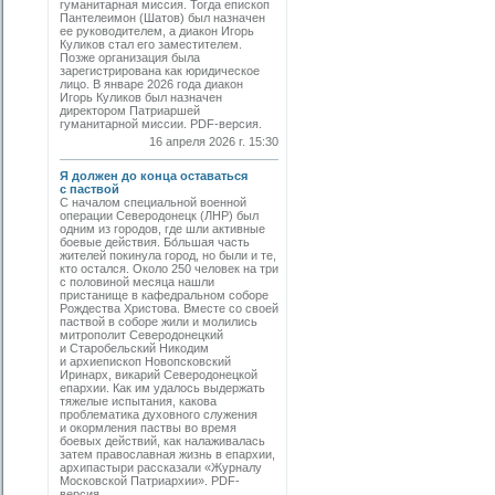
гуманитарная миссия. Тогда епископ
Пантелеимон (Шатов) был назначен
ее руководителем, а диакон Игорь
Куликов стал его заместителем.
Позже организация была
зарегистрирована как юридическое
лицо. В январе 2026 года диакон
Игорь Куликов был назначен
директором Патриаршей
гуманитарной миссии. PDF-версия.
16 апреля 2026 г. 15:30
Я должен до конца оставаться
с паствой
С началом специальной военной
операции Северодонецк (ЛНР) был
одним из городов, где шли активные
боевые действия. Бо́льшая часть
жителей покинула город, но были и те,
кто остался. Около 250 человек на три
с половиной месяца нашли
пристанище в кафедральном соборе
Рождества Христова. Вместе со своей
паствой в соборе жили и молились
митрополит Северодонецкий
и Старобельский Никодим
и архиепископ Новопсковский
Иринарх, викарий Северодонецкой
епархии. Как им удалось выдержать
тяжелые испытания, какова
проблематика духовного служения
и окормления паствы во время
боевых действий, как налаживалась
затем православная жизнь в епархии,
архипастыри рассказали «Журналу
Московской Патриархии». PDF-
версия.