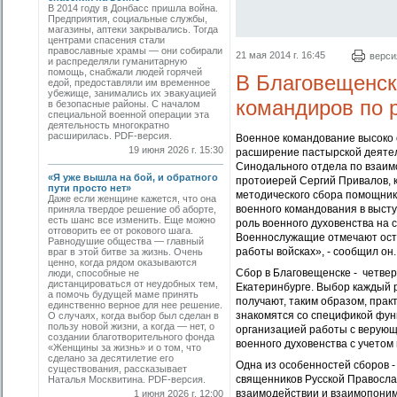
В 2014 году в Донбасс пришла война.
Предприятия, социальные службы,
магазины, аптеки закрывались. Тогда
центрами спасения стали
православные храмы — они собирали
21 мая 2014 г. 16:45
верси
и распределяли гуманитарную
помощь, снабжали людей горячей
В Благовещенск
едой, предоставляли им временное
убежище, занимались их эвакуацией
командиров по 
в безопасные районы. С началом
специальной военной операции эта
деятельность многократно
расширилась. PDF-версия.
Военное командование высоко 
19 июня 2026 г. 15:30
расширение пастырской деятель
Синодального отдела по взаи
«Я уже вышла на бой, и обратного
протоиерей Сергий Привалов, 
пути просто нет»
методического сбора помощни
Даже если женщине кажется, что она
военного командования в выст
приняла твердое решение об аборте,
есть шанс все изменить. Еще можно
роль военного духовенства на
отговорить ее от рокового шага.
Военнослужащие отмечают остр
Равнодушие общества — главный
работы войсках», - сообщил он.
враг в этой битве за жизнь. Очень
ценно, когда рядом оказываются
Сбор в Благовещенске - четвер
люди, способные не
дистанцироваться от неудобных тем,
Екатеринбурге. Выбор каждый 
а помочь будущей маме принять
получают, таким образом, прак
единственно верное для нее решение.
знакомятся со спецификой фун
О случаях, когда выбор был сделан в
пользу новой жизни, а когда — нет, о
организацией работы с верующ
создании благотворительного фонда
военного духовенства с учетом
«Женщины за жизнь» и о том, что
сделано за десятилетие его
Одна из особенностей сборов -
существования, рассказывает
священников Русской Правосла
Наталья Москвитина. PDF-версия.
взаимодействии и взаимопонима
1 июня 2026 г. 12:00