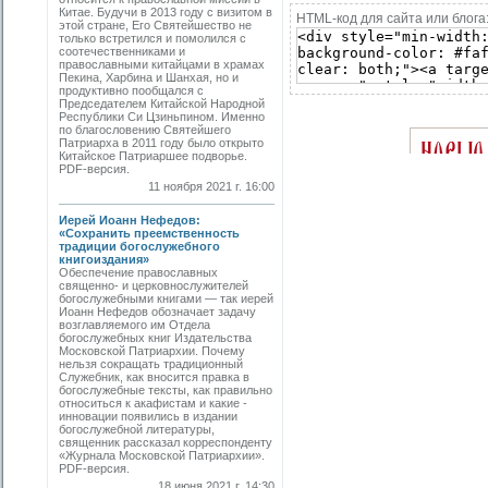
Китае. Будучи в 2013 году с визитом в
HTML-код для сайта или блога
этой стране, Его Святейшество не
только встретился и помолился с
соотечественниками и
православными китайцами в храмах
Пекина, Харбина и Шанхая, но и
продуктивно пообщался с
Председателем Китайской Народной
Республики Си Цзиньпином. Именно
по благословению Святейшего
Патриарха в 2011 году было открыто
Китайское Патриаршее подворье.
PDF-версия.
11 ноября 2021 г. 16:00
Иерей Иоанн Нефедов:
«Сохранить преемственность
традиции богослужебного
книгоиздания»
Обеспечение православных
священно- и церковнослужителей
богослужебными книгами — так иерей
Иоанн Нефедов обозначает задачу
возглавляемого им Отдела
богослужебных книг Издательства
Московской Патриархии. Почему
нельзя сокращать традиционный
Служебник, как вносится правка в
богослужебные тексты, как правильно
относиться к акафистам и какие ­
инновации появились в издании
богослужебной литературы,
священник рассказал корреспонденту
«Журнала Московской Патриархии».
PDF-версия.
18 июня 2021 г. 14:30