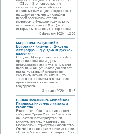
Миусского кладбища г. Москвы в XVIII
– XXI вв.» Это первое научно-
справочное издание обо всех
известных нам людях, погребенных
на одном из «чумных» кладбищ
первой российской столицы
(которому в будущем году, кстати,
исполнится ровно 250 лет) и об
истории бытования их захоронений.
8 февраля 2020 г. 12:35
Митрополит Калужский и
Боровский Климент: «Духовная
литература — фундамент русской
классики»
Сегодня, 14 марта, отмечается День
православной книги. День
православной книги — это праздник,
появившийся чуть более десяти лет
назад, но ставший ожидаемым
событием церковной жизни. Это
торжество напоминает о значении
православия в жизни нашего
государства.
3 января 2020 г. 15:45
Вышла новая книга Святейшего
Патриарха Кирилла о казаках и
казачестве
Вчера, 1 октября, в кафедральном
соборном Храме Христа Спасителя
общественности представили
книжную новинку Издательства
Московской Патриархии «Казачество:
Отечество, вера, служение» из серии
«Слово Святейшего Патриарха». Она