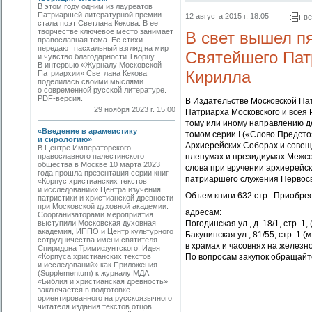
В этом году одним из лауреатов
Патриаршей литературной премии
12 августа 2015 г. 18:05
ве
стала поэт Светлана Кекова. В ее
творчестве ключевое место занимает
В свет вышел п
православная тема. Ее стихи
передают пасхальный взгляд на мир
Святейшего Пат
и чувство благодарности Творцу.
В интервью «Журналу Московской
Кирилла
Патриархии» Светлана Кекова
поделилась своими мыслями
о современной русской литературе.
PDF-версия.
В Издательстве Московской Па
29 ноября 2023 г. 15:00
Патриарха Московского и всея 
тому или иному направлению д
«Введение в арамеистику
томом серии I («Слово Предст
и сирологию»
Архиерейских Соборах и совещ
В Центре Императорского
православного палестинского
пленумах и президиумах Межсо
общества в Москве 10 марта 2023
слова при вручении архиерейс
года прошла презентация серии книг
патриаршего служения Первос
«Корпус христианских текстов
и исследований» Центра изучения
Объем книги 632 стр. Приобрес
патристики и христианской древности
при Московской духовной академии.
адрeсам:
Соорганизаторами мероприятия
выступили Московская духовная
Погодинская ул., д. 18/1, стр. 1,
академия, ИППО и Центр культурного
Бакунинская ул., 81/55, стр. 1 (
сотрудничества имени святителя
в храмах и часовнях на желез
Спиридона Тримифунтского. Идея
«Корпуса христианских текстов
По вопросам закупок обращайте
и исследований» как Приложения
(Supplementum) к журналу МДА
«Библия и христианская древность»
заключается в подготовке
ориентированного на русскоязычного
читателя издания текстов отцов