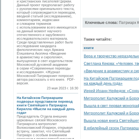
и христианских писателей Церкви.
Данный проект предполагает работу
с рукописями оригинального текста,
который сопровождается переводом,
вводной статьей (исследованием),
комментарием, индексами
Ключевые слова:
Патриарх 
и словарем терминов
с использованием всего имеющегося
на данный момент научного
отечественного и зарубежного
исследовательского материала.
Также читайте:
Среди представленных работ было
исследование кандидата
книги
филологических наук Армана
Егишевича Акопяна «Введение
Вера и творчество нераздель
в арамеистику и сирологию»,
выпущенное в свет издательством
Светлана Кекова: «Человек, т
Московской духовной академии
в серии «Современные переводы
«Введение в арамеистику и с
и исследования». «Журнал
Московской Патриархии» попросил
На Китайском Патриаршем под
автора рассказать о его книге. PDF-
версия.
на каждый день года»
23 мая 2023 г. 16:30
Иерей Иоанн Нефедов: «Сохра
На Китайском Патриаршем
Митрополит Калужский и Боровс
подворье представили перевод
книги Святейшего Патриарха
Вышла в свет первая моногра
Кирилла «Мысли на каждый день
года»
Митрополит Калужский и Боро
Председатель Отдела внешних
церковных связей Московского
Вышла новая книга Святейшего
Патриархата митрополит
Волоколамский Иларион, открывая
В юбилейный сезон Патриарша
встречу, заметил, что Святейший
Патриарх с особым вниманием
относится к православной миссии в