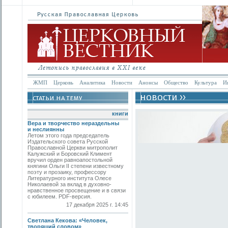
ЖМП
Церковь
Аналитика
Новости
Анонсы
Общество
Культура
И
книги
Вера и творчество нераздельны
и неслиянны
Летом этого года председатель
Издательского совета Русской
Православной Церкви митрополит
Калужский и Боровский Климент
вручил орден равноапостольной
княгини Ольги II степени известному
поэту и прозаику, профессору
Литературного института Олесе
Николаевой за вклад в духовно-
нравственное просвещение и в связи
с юбилеем. PDF-версия.
17 декабря 2025 г. 14:45
Светлана Кекова: «Человек,
творящий словом»