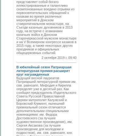
представляет собой богато
иллюстрированные и талантливо
скомпонованные воедино отрывки из
первосвятительских обращений к
казакам во время различных
мероприятий в Донском
ставропигиальном монастыре, на
Съезде казачьих духовников в 2013
году, на встрече с атаманами
казачьих войск в Донском
Старочеркасской мужском монастыре
и на V Всемирном конгрессе казаков в
2015 году, а также некоторых других
праздников и официальных
общецерковных событий.
2 октября 2019 г. 09:40
В юбилейный сезон Патриаршая
литературная премия расширит
круг награжденных
Будущей весной лауреатов
Патриаршей литературной премии им.
свв. равноапп. Мефодия и Кирилла
определят уже в десятый раз. Как
сообщил председатель Издательского
Совета Русской Православной
Церкви митрополит Калужский и
Боровский Климент, нынешний
премиальный сезон отличается
дополнительными специальными
номинациями: им. Федора
Достоевского (за лучшее
художественное произведение), им.
Сергея Аксакова (за лучшее
произведение для молодежи и
подростков), им. свв. равноапп. кнн.