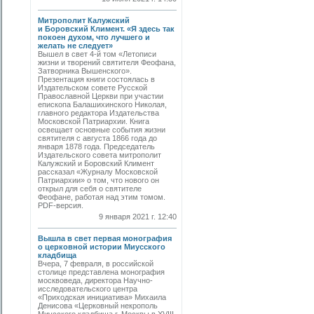
Митрополит Калужский
и Боровский Климент. «Я здесь так
покоен духом, что лучшего и
желать не следует»
Вышел в свет 4-й том «Летописи
жизни и творений святителя Феофана,
Затворника Вышенского».
Презентация книги состоялась в
Издательском совете Русской
Православной Церкви при участии
епископа Балашихинского Николая,
главного редактора Издательства
Московской Патриархии. Книга
освещает основные события жизни
святителя с августа 1866 года до
января 1878 года. Председатель
Издательского совета митрополит
Калужский и Боровский Климент
рассказал «Журналу Московской
Патриархии» о том, что нового он
открыл для себя о святителе
Феофане, работая над этим томом.
PDF-версия.
9 января 2021 г. 12:40
Вышла в свет первая монография
о церковной истории Миусского
кладбища
Вчера, 7 февраля, в российской
столице представлена монография
москвоведа, директора Научно-
исследовательского центра
«Приходская инициатива» Михаила
Денисова «Церковный некрополь