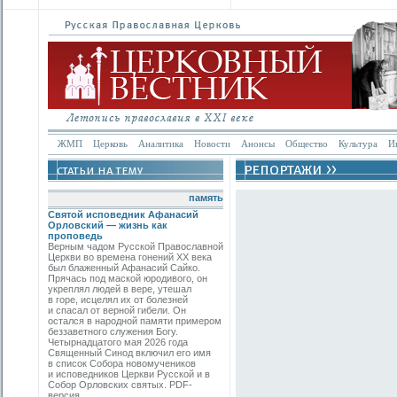
ЖМП
Церковь
Аналитика
Новости
Анонсы
Общество
Культура
И
память
Святой исповедник Афанасий
Орловский — жизнь как
проповедь
Верным чадом Русской Православной
Церкви во времена гонений XX века
был блаженный Афанасий Сайко.
Прячась под маской юродивого, он
укреплял людей в вере, утешал
в горе, исцелял их от болезней
и спасал от верной гибели. Он
остался в народной памяти примером
беззаветного служения Богу.
Четырнадцатого мая 2026 года
Священный Синод включил его имя
в список Собора новомучеников
и исповедников Церкви Русской и в
Собор Орловских святых. PDF-
версия.