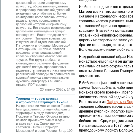
церковной истории и церковному
искусству, общественный деятель
Из более поздних икон отдель
и профессор Московской духовной
Матери все из того же местног
академии, он опубликовал более
сказание из хронологически тр
семидесяти богословских статей,
издавал книги, посвященные
топонимического указания: ны
церковной истории и церковному
кремлевский оригинал драгоце
искусству. Его вклад в возрождение
красками. В музей из монастыря
церковного книгоиздания трудно
переоценить. Более тридцати лет
утраченной живописью короны. 
митрополит Питирим возглавлял
царских мастерских по заказу о
Издательский отдел Московской
братии монастыря, кстати, в т
Патриархии и «Журнал Московской
Патриархии». Он также являлся
Волоколамскую икону в обитель 
председателем редакционной
коллегии сборника «Богословские
Надгробный поясной образ Иос
труды». Его труды в области
монастырским описям он датиру
книгоиздания заложили фундамент
клеймами от него сохранилась 
для целой плеяды православных
издательств, которые с наступлением
палаты Ивана Безмина Григори
религиозной свободы за сравнительно
цикл святого.
короткий период заполнили вакуум
духовной литературы в нашей
В библиографической части вы
стране. PDF-версия.
самим Преподобным, либо при
23 апреля 2026 г. 14:00
монахов своего времени, преп
библиотеки главной задачей иг
Торопец — город детства
Волоколамск из
Пафнутьев-Бор
и отрочества Патриарха Тихона
На протяжении многих веков Торопец
здешнее собрание насчитывало
был церковной столицей обширных
древние рукописи, послуживши
территорий между Новгородом,
орнаментальными заставками и
Псковом и Тверью. Отсюда вышло
немало примечательных людей
библиотеке. Среди редких иск
и даже святых. Среди них —
Печатным двором в 1637 году 
святитель Тихон, Патриарх
преподобному Иосифу Волоцкому
Московский и всея России. В год 100-