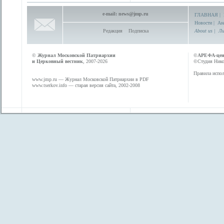
e-mail:
news@jmp.ru
ГЛАВНАЯ
|
Новости
|
Ан
Редакция
Подписка
About us
|
Ли
©
Журнал Московской Патриархии
©
АРЕФА-це
и Церковный вестник
, 2007-2026
©Студия Никол
Правила испол
www.jmp.ru
— Журнал Московской Патриархии в PDF
www.tserkov.info
— старая версия сайта, 2002-2008