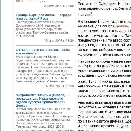
ХХ века. PDF-версия.
Богоматери Одигитрии. Извест
2 июля 2026 г. 13:00
приглашенного преподобным Ио
1
Паисий
.
Троице-Сергиева лавра — сердце
православной Руси
В «Троице» Паисия угадывают
На праздник Светлого Христова
Воскресения 1946 года после
Рублевым для собора
Троице-С
двадцати шести лет поругания
зрелого мастера. В отличие от
открылась Троице-Сергиева лавра.
других документах обители Па
PDF-версия.
предположение, что автор сост
18 мая 2026 г. 13:30
икону Рождества Пресвятой Бог
вместе с его небесным покрови
«Я не для того взял посох, чтобы
его оставить»
колоколы» (погибла вместе с вз
Александр Иванович Щукин —
будущий архиепископ Александр —
Паисиевская икона – единствен
родился 13 мая 1891 года в городе
Иосифо-Волоцкой обители. К со
Порхове Псковской губернии в семье
многочисленных неумелых поно
смотрителя Порховского духовного
училища священника Иоанна Щукина
воздушный фон с исполненными
и его супруги Елисаветы. В семье
2
было семеро детей. PDF-версия.
описи 1545 г.
икона находилас
14 мая 2026 г. 16:00
жемчужной «багряницей» и шит
гласит пояснительная этикета 
Митрополит Питирим (Нечаев) —
увидеть ее в близком к первозд
председатель Издательского
отдела Русской Православной
Еще одна перечисленная в мон
Церкви
иконостаса — Успения Пресвят
В этом году исполнилось 100 лет со
Первоначально список находил
дня рождения видного иерарха
Русской Православной Церкви второй
Создали его, скорее всего, дл
половины XX столетия митрополита
почитания святого игумена. Зд
Волоколамского и Юрьевского
изображение пречистой души Б
Питирима (Нечаева; 1926–2003).
Богослов, проповедник, специалист по
мандорле.