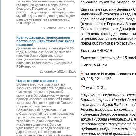
летия его блаженной кончины в доме,
собрание Музея им. Андрея Рубл
где прошли детство и отрочество
будущего Предстоятеля, после
Выставлен здесь и «Вечный» С
реконструкции открыт мемориальный
написанный столетие назад. Он
музей. Здесь же во дворе дома годом
здесь перечисляются его младши
раньше установлен памятник ему.
PDF-версия.
(в монашестве Герасим и Мария
18 ноября 2025 г. 13:00
Елеазар, племянники Досифей и
возглавлял еще один племянни
Крепко держись, православная
и поныне звучат в основанной 
паства, веры Христовой как якоря
повод обратится к его заступн
спасения!
Двадцать лет назад, в сентябре 2005
Дмитрий АНОХИН
года, в Тобольске после долгих лет
поисков были обретены мощи
Выставка открыта до 15 нояб
священномученика Гермогена,
епископа Тобольского и Сибирского.
ПРИМЕЧАНИЯ
PDF-версия.
23 октября 2025 г. 15:00
1
Три описи Иосифо-Волоцкого мо
40, 115, 121 – 123.
Через скорби к святости
В сонме местночтимых святых
2
Там же, С. 31.
Казанской епархии есть подвижник,
чья жизнь, полная неустанной
В праздник Воздвижения Чест
молитвы и богообщения, — яркий
пример исполнения главной Божией
Кирилл открыл в Иосифо-Воло
заповеди. Это преподобный Гавриил
экспозицию Музея Библии — е
(Зырянов), или Гавриил
России. Выросшая из собрани
Седмиезерный, подвизавшийся
в Седмиезерной пустыни последнюю
коллекция формировалась тр
треть своей жизни. За смирение,
архимандрита Иннокентия (Пр
терпение гонений и болезней,
исторического факультета МГ
искреннее доверие к Богу он
удостоился от Господа бесценных
публичное собрание музея за
даров любви, прозорливости
истории мировой цивилизации»
и исцеления. Он воспитал большое