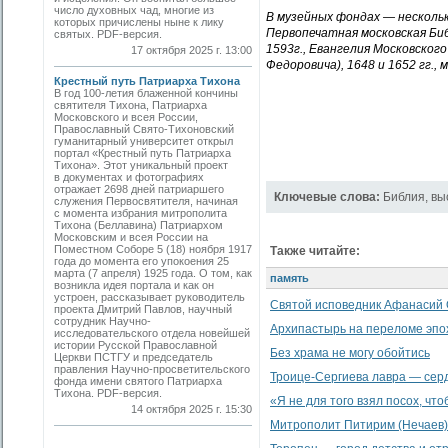
число духовных чад, многие из
В музейных фондах — нескольк
которых причислены ныне к лику
Первопечатная московская Биб
святых. PDF-версия.
1593г., Евангелия Московског
17 октября 2025 г. 13:00
Федоровича), 1648 и 1652 гг., 
Крестный путь Патриарха Тихона
В год 100-летия блаженной кончины
святителя Тихона, Патриарха
Московского и всея России,
Православный Свято-Тихоновский
гуманитарный университет открыл
портал «Крестный путь Патриарха
Тихона». Этот уникальный проект
в документах и фотографиях
отражает 2698 дней патриаршего
Ключевые слова:
Библия
,
вы
служения Первосвятителя, начиная
с момента избрания митрополита
Тихона (Беллавина) Патриархом
Московским и всея России на
Поместном Соборе 5 (18) ноября 1917
Также читайте:
года до момента его упокоения 25
марта (7 апреля) 1925 года. О том, как
память
возникла идея портала и как он
устроен, рассказывает руководитель
Святой исповедник Афанасий 
проекта Дмитрий Павлов, научный
сотрудник Научно-
Архипастырь на переломе эпо
исследовательского отдела новейшей
истории Русской Православной
Без храма не могу обойтись
Церкви ПСТГУ и председатель
правления Научно-просветительского
Троице-Сергиева лавра — сер
фонда имени святого Патриарха
Тихона. PDF-версия.
«Я не для того взял посох, что
14 октября 2025 г. 15:30
Митрополит Питирим (Нечаев)