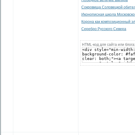
Победное величие ампира
Сокровища Соловецкой обите
Иконописная школа Московско
Корона как композиционный эл
Серебро Русского Севера
HTML-код для сайта или блога