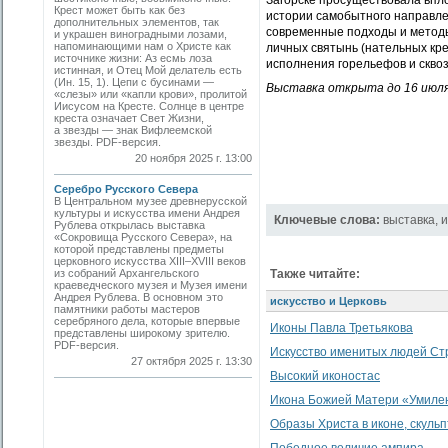
Загорске просуществовала впло
Крест может быть как без
истории самобытного направле
дополнительных элементов, так
современные подходы и методы
и украшен виноградными лозами,
напоминающими нам о Христе как
личных святынь (нательных кре
источнике жизни: Аз есмь лоза
исполнения горельефов и сквоз
истинная, и Отец Мой делатель есть
(Ин. 15, 1). Цепи с бусинами —
Выставка открыта до 16 июля
«слезы» или «капли крови», пролитой
Иисусом на Кресте. Солнце в центре
креста означает Свет Жизни,
а звезды — знак Вифлеемской
звезды. PDF-версия.
20 ноября 2025 г. 13:00
Серебро Русского Севера
В Центральном музее древнерусской
культуры и искусства имени Андрея
Ключевые слова:
выставка
,
и
Рублева открылась выставка
«Сокровища Русского Севера», на
которой представлены предметы
церковного искусства XIII–XVIII веков
из собраний Архангельского
Также читайте:
краеведческого музея и Музея имени
Андрея Рублева. В основном это
искусство и Церковь
памятники работы мастеров
серебряного дела, которые впервые
Иконы Павла Третьякова
представлены широкому зрителю.
PDF-версия.
Искусство именитых людей Ст
27 октября 2025 г. 13:30
Высокий иконостас
Икона Божией Матери «Умилен
Образы Христа в иконе, скульп