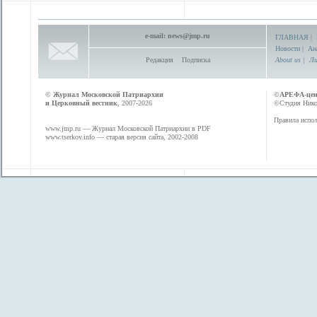
e-mail:
news@jmp.ru
ГЛАВНАЯ
|
Новости
|
Ан
Редакция
Подписка
About us
|
Ли
©
Журнал Московской Патриархии
©
АРЕФА-це
и Церковный вестник
, 2007-2026
©Студия Никол
Правила испол
www.jmp.ru
— Журнал Московской Патриархии в PDF
www.tserkov.info
— старая версия сайта, 2002-2008