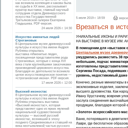
как возникла коллекция и какова была
ее судьба в ХХ веке, рассказывает
куратор выставки, главный научный
сотрудник отдела Древнерусского
искусства Государственной
5 июля 2019 г. 18:59
верси
Третьяковской галереи Екатерина
Гладышева. PDF-версия.
Врезаться в ис
24 июля 2026 г. 14:30
УНИКАЛЬНЫЕ ИКОНЫ И РАРИ
Искусство именитых людей
Строгановых
НА ВЫСТАВКЕ В МУЗЕЕ ИМ. 
В Центральном музее древнерусской
культуры и искусства имени Андрея
В помещении для «выставок од
Рублева открылась
Центральном музее древнерус
выставка «Именитые люди»,
умудрились разместить 38 пре
посвященная представителям рода
Строгановых, которые с конца XVI
небольшие, подчас миниатюрны
века стали крупнейшими заказчиками
изготовлены представителям
произведений церковного искусства.
Сергиева Посада, поднявших 
Благодаря их деятельности возникло
целое искусствоведческое понятие —
уровень, недостижимый даже 
«строгановская икона». PDF-версия.
Конечно, резные миниатюры в к
17 июля 2026 г. 12:00
эксклюзивные изделия, заключа
высшего духовенства. Как наро
Высокий иконостас
В Центральном музее древнерусской
Ивану Хрустачеву, вовремя уло
культуры и искусства имени Андрея
заслуга соединения высочайше
Рублева открылась выставка
продукции, благодаря которой 
«Высокий иконостас», которая
представляет одно из ярких явлений
«Золото» всероссийского ма
национальной художественной
культуры — высокий русский
Ваню, потерявшего в девятилет
иконостас, возникший в эпоху
позднего Средневековья и ставший на
Лавре, где бесплатное образов
века неотъемлемой частью русского