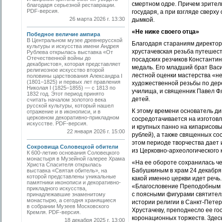
смертном одре. Причем зрител
благодаря серьезной реставрации.
PDF-версия.
государя, а при взгляде сверх
26 марта 2026 г. 13:30
дымкой.
«Не ниже своего отца»
Победное величие ампира
В Центральном музее древнерусской
Благодаря стараниям директора
культуры и искусства имени Андрея
хрустачевская резьба путешес
Рублева открылась выставка «От
Отечественной войны до
посадских резчиков Константин
декабристов», которая представляет
медаль. Его младший брат Васи
религиозное искусство второй
лестной оценки мастерства «не
половины царствования Александра I
(1801–1825) и первых лет правления
художественной резьбы по дер
Николая I (1825–1855) — с 1813 по
училища, и священник Павел Ф
1832 год. Этот период принято
детей.
считать началом золотого века
русской культуры, который нашел
К этому времени основатель ди
отражение и в иконописи, и в
церковном декоративно-прикладном
сосредотачивается на изготовл
искусстве. PDF-версия.
и крупных панно на кипарисовы
22 января 2026 г. 15:00
рублей), а также священных со
этом периоде творчества дает
Сокровища Соловецкой обители
из Церковно-археологического 
К 600-летию основания Соловецкого
монастыря в Музейной галерее Храма
«На ее обороте сохранилась 
Христа Спасителя открылась
Бабушкиным в храм 24 декабря 
выставка «Святая обитель», на
которой представлены уникальные
какой именно церкви идет речь.
памятники иконописи и декоративно-
«Благословение Преподобным С
прикладного искусства,
с поясными фигурами святител
принадлежавшие знаменитому
монастырю, а сегодня хранящиеся
истории религии в Санкт-Петер
в собрании Музеев Московского
Хрустачеву, преподнесло ее го
Кремля. PDF-версия.
коронационных торжеств. Здесь
18 декабря 2025 г. 13:00