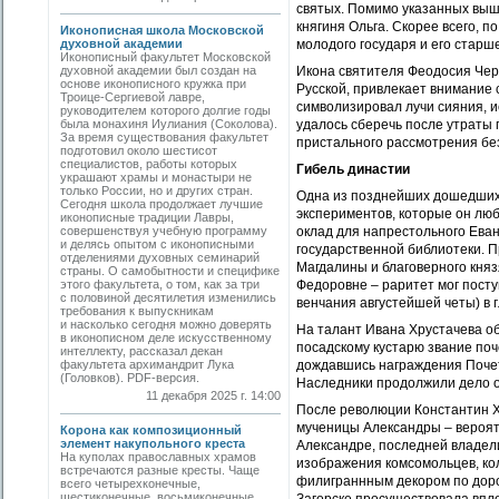
святых. Помимо указанных выш
княгиня Ольга. Скорее всего, 
Иконописная школа Московской
духовной академии
молодого государя и его старш
Иконописный факультет Московской
духовной академии был создан на
Икона святителя Феодосия Черн
основе иконописного кружка при
Русской, привлекает внимание
Троице-Сергиевой лавре,
символизировал лучи сияния, и
руководителем которого долгие годы
была монахиня Иулиания (Соколова).
удалось сберечь после утраты 
За время существования факультет
пристального рассмотрения без
подготовил около шестисот
специалистов, работы которых
Гибель династии
украшают храмы и монастыри не
только России, но и других стран.
Одна из позднейших дошедших 
Сегодня школа продолжает лучшие
экспериментов, которые он лю
иконописные традиции Лавры,
совершенствуя учебную программу
оклад для напрестольного Еван
и делясь опытом с иконописными
государственной библиотеки. 
отделениями духовных семинарий
Магдалины и благоверного княз
страны. О самобытности и специфике
этого факультета, о том, как за три
Федоровне – раритет мог пост
с половиной десятилетия изменились
венчания августейшей четы) в 
требования к выпускникам
и насколько сегодня можно доверять
На талант Ивана Хрустачева об
в иконописном деле искусственному
посадскому кустарю звание поче
интеллекту, рассказал декан
факультета архимандрит Лука
дождавшись награждения Почет
(Головков). PDF-версия.
Наследники продолжили дело от
11 декабря 2025 г. 14:00
После революции Константин Х
мученицы Александры – вероят
Корона как композиционный
элемент накупольного креста
Александре, последней владел
На куполах православных храмов
изображения комсомольцев, кол
встречаются разные кресты. Чаще
филиграннным декором по дорог
всего четырехконечные,
шестиконечные, восьмиконечные.