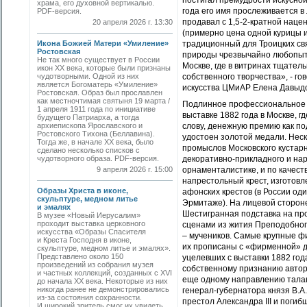
постигал премудрости искусной
храма, его духовной вертикалью.
года его имя прослеживается в
PDF-версия.
продавал с 1,5-2-кратной наце
20 апреля 2026 г. 13:30
(примерно цена одной курицы и
Икона Божией Матери «Умиление»
традиционный для Троицких св
Ростовская
природы чрезвычайно любопытн
Не так много существует в России
Москве, где в витринах тщател
икон XX века, которые были признаны
чудотворными. Одной из них
собственного творчества», - г
является Богоматерь «Умиление»
искусства ЦМиАР Елена Давыд
Ростовская. Образ был прославлен
как местночтимая святыня 19 марта /
Подлинное профессиональное 
1 апреля 1911 года по инициативе
выставке 1882 года в Москве, 
будущего Патриарха, а тогда
архиепископа Ярославского и
слову, денежную премию как 
Ростовского Тихона (Беллавина).
удостоен золотой медали. Нес
Тогда же, в начале ХХ века, было
промыслов Московского кустарн
сделано несколько списков с
чудотворного образа. PDF-версия.
декоративно-прикладного и наро
9 апреля 2026 г. 15:00
орнаменталистике, и по качест
напрестольный крест, изготов
Образы Христа в иконе,
афонских крестов (в России од
скульптуре, медном литье
Эрмитаже). На лицевой сторон
и эмалях
Шестигранная подставка на пр
В музее «Новый Иерусалим»
проходит выставка церковного
сценами из жития Преподобного
искусства «Образы Спасителя
– мучеников. Самые крупные ф
и Креста Господня в иконе,
их прописаны с «фирменной» д
скульптуре, медном литье и эмалях».
Представлено около 150
уцелевших с выставки 1882 год
произведений из собрания музея
собственному признанию автор
и частных коллекций, созданных с XVI
еще одному направлению талан
до начала XX века. Некоторые из них
никогда ранее не демонстрировались
генерал-губернатора князя В.А
из-за состояния сохранности.
престол Александра III и погиб
И широкий зритель смог их увидеть