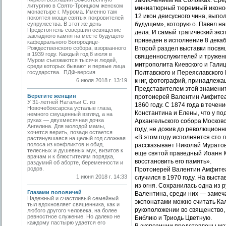
заключением на Соловках. Сре
литургию в Свято-Троицком женском
миниатюрный тюремный иконос
монастыре г. Мурома. Именно там
12 икон деисусного чина, выпо
покоятся мощи святых покровителей
супружества. В этот же день
будущем», которую о. Павел на
Предстоятель совершил освящение
дела. И самый трагический экс
закладного камня на месте будущего
приведен в исполнение 8 декаб
кафедрального Богородице-
Рождественского собора, взорванного
Второй раздел выставки посв
в 1939 году. Каждый год 8 июля в
священнослужителей и тружени
Муром съезжаются тысячи людей,
митрополита Киевского и Галиц
среди которых бывают и первые лица
государства. ПДФ-версия
Полтавского и Переяславского 
6 июля 2018 г. 13:19
книг, фотографий, принадлежа
Представителем этой знаменит
Берегите женщин
протоиерей Валентин Амфитеат
У 31-летней Натальи С. из
1860 году. С 1874 года в тече
Новочебоксарска усталые глаза,
Константина и Елены, что у по
немного смущенный взгляд, а на
руках — двухмесячная дочка
Архангельского собора Московс
Ангелина. Для молодой мамы,
году, не дожив до революционн
хочется верить, позади остается
«В этом году исполняется сто 
растянувшаяся на целый год сложная
полоса из конфликтов и обид,
рассказывает Николай Муратов
телесных и душевных мук, визитов к
еще святой праведный Иоанн К
врачам и к блюстителям порядка,
восстановить его память».
раздумий об аборте, беременности и
родов.
Протоиерей Валентин Амфитеат
1 июня 2018 г. 14:33
случился в 1970 году. На выст
из огня. Сохранилась одна из 
Глазами поповичей
Валентина, среди них — замеч
Надежный и счастливый семейный
экспонатами можно считать Ка
тыл вдохновляет священника, как и
рукоположении во священство, 
любого другого человека, на более
ревностное служение. Но далеко не
Библию и Триодь Цветную.
каждому пастырю удается его