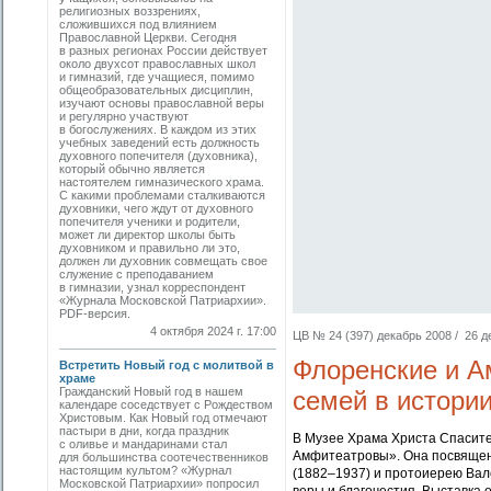
религиозных воззрениях,
сложившихся под влиянием
Православной Церкви. Сегодня
в разных регионах России действует
около двухсот православных школ
и гимназий, где учащиеся, помимо
общеобразовательных дисциплин,
изучают основы православной веры
и регулярно участвуют
в богослужениях. В каждом из этих
учебных заведений есть должность
духовного попечителя (духовника),
который обычно является
настоятелем гимназического храма.
С какими проблемами сталкиваются
духовники, чего ждут от духовного
попечителя ученики и родители,
может ли директор школы быть
духовником и правильно ли это,
должен ли духовник совмещать свое
служение с преподаванием
в гимназии, узнал корреспондент
«Журнала Московской Патриархии».
PDF-версия.
4 октября 2024 г. 17:00
ЦВ № 24 (397) декабрь 2008 / 26 де
Флоренские и А
Встретить Новый год с молитвой в
храме
Гражданский Новый год в нашем
семей в истори
календаре соседствует с Рождеством
Христовым. Как Новый год отмечают
пастыри в дни, когда праздник
В Музее Храма Христа Спасите
с оливье и мандаринами стал
Амфитеатровы». Она посвящен
для большинства соотечественников
настоящим культом? «Журнал
(1882–1937) и протоиерею Вал
Московской Патриархии» попросил