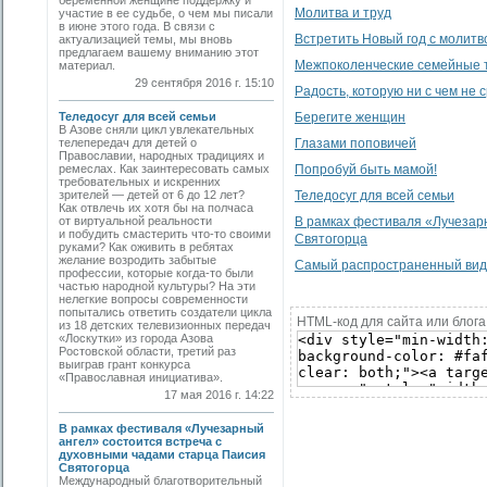
беременной женщине поддержку и
Молитва и труд
участие в ее судьбе, о чем мы писали
в июне этого года. В связи с
Встретить Новый год с молитв
актуализацией темы, мы вновь
предлагаем вашему вниманию этот
Межпоколенческие семейные 
материал.
29 сентября 2016 г. 15:10
Радость, которую ни с чем не 
Теледосуг для всей семьи
Берегите женщин
В Азове сняли цикл увлекательных
телепередач для детей о
Глазами поповичей
Православии, народных традициях и
ремеслах. Как заинтересовать самых
Попробуй быть мамой!
требовательных и искренних
зрителей — детей от 6 до 12 лет?
Теледосуг для всей семьи
Как отвлечь их хотя бы на полчаса
от виртуальной реальности
В рамках фестиваля «Лучезар
и побудить смастерить что-то своими
Святогорца
руками? Как оживить в ребятах
желание возродить забытые
Самый распространенный вид 
профессии, которые когда-то были
частью народной культуры? На эти
нелегкие вопросы современности
попытались ответить создатели цикла
HTML-код для сайта или блога
из 18 детских телевизионных передач
«Лоскутки» из города Азова
Ростовской области, третий раз
выиграв грант конкурса
«Православная инициатива».
17 мая 2016 г. 14:22
В рамках фестиваля «Лучезарный
ангел» состоится встреча с
духовными чадами старца Паисия
Святогорца
Международный благотворительный