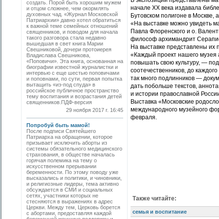
В экспозиции представлены мат
создать. Порой быть хорошим мужем
начале ХХ века издавала библе
и отцом сложнее, чем окормлять
духовных чад. «Журнал Московской
Бутовском полигоне в Москве, 
Патриархии» давно хотел обратиться
«На выставке можно увидеть ма
к важной теме семейных отношений
Павла Флоренского и о. Вален
священников, и поводом для начала
такого разговора стала недавно
философ архимандрит Серапио
вышедшая в свет книга Марии
На выставке представлены их 
Свешниковой, дочери протоиерея
«Каждый проект нашего музея 
Владислава Свешникова,
«Поповичи». Эта книга, основанная на
повышать свою культуру, — по
биографии известной журналистки и
соотечественников, до каждого
интервью с еще шестью поповичами
так много подлинников — докум
и поповнами, по сути, первая попытка
вытащить «из-под спуда» в
дать побольше текстов, аннота
российское публичное пространство
и истории православной Росси
тему воспитания и возрастания детей
Выставка «Московские родосло
священников.ПДФ-версия
международного музейного фор
29 ноября 2017 г. 16:45
февраля.
Попробуй быть мамой!
После подписи Святейшего
Патриарха на обращении, которое
призывает исключить аборты из
системы обязательного медицинского
страхования, в обществе началась
горячая полемика на тему о
искусственном прерывании
беременности. По этому поводу уже
высказались и политики, и чиновники,
и религиозные лидеры, тема активно
обсуждается в СМИ и социальных
сетях, участники которых не
Также читайте:
стесняются в выражениях в адрес
Церкви. Между тем, Церковь борется
семья и воспитание
с абортами, предоставляя каждой