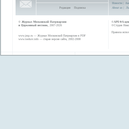
Новости
|
Ан
Редакция
Подписка
About us
|
Ли
©
Журнал Московской Патриархии
©
АРЕФА-це
и Церковный вестник
, 2007-2026
©Студия Никол
Правила испол
www.jmp.ru
— Журнал Московской Патриархии в PDF
www.tserkov.info
— старая версия сайта, 2002-2008