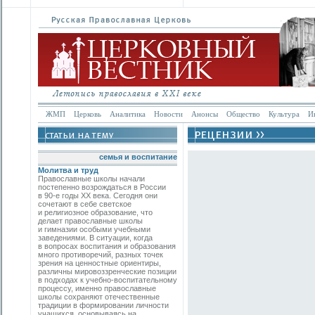
ЖМП
Церковь
Аналитика
Новости
Анонсы
Общество
Культура
И
семья и воспитание
Молитва и труд
Православные школы начали
постепенно возрождаться в России
в 90-е годы ХХ века. Сегодня они
сочетают в себе светское
и религиозное образование, что
делает православные школы
и гимназии особыми учебными
заведениями. В ситуации, когда
в вопросах воспитания и образования
много противоречий, разных точек
зрения на ценностные ориентиры,
различны мировоззренческие позиции
в подходах к учебно-­воспитательному
процессу, именно православные
школы сохраняют отечественные
традиции в формировании личности
учащихся, основываясь на