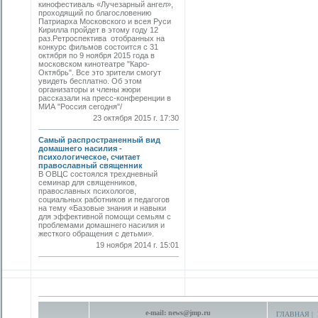
кинофестиваль «Лучезарный ангел»,
проходящий по благословению
Патриарха Московского и всея Руси
Кирилла пройдет в этому году 12
раз.Ретроспектива отобранных на
конкурс фильмов состоится с 31
октября по 9 ноября 2015 года в
московском кинотеатре "Каро-
Октябрь". Все это зрители смогут
увидеть бесплатно. Об этом
организаторы и члены жюри
рассказали на пресс-конференции в
МИА "Россия сегодня"/
23 октября 2015 г. 17:30
Самый распространенный вид
домашнего насилия -
психологическое, считает
православный священник
В ОВЦС состоялся трехдневный
семинар для священников,
православных психологов,
социальных работников и педагогов
на тему «Базовые знания и навыки
для эффективной помощи семьям с
проблемами домашнего насилия и
жесткого обращения с детьми».
19 ноября 2014 г. 15:01
e-mail:
news@jmp.ru
ГЛАВНАЯ
|