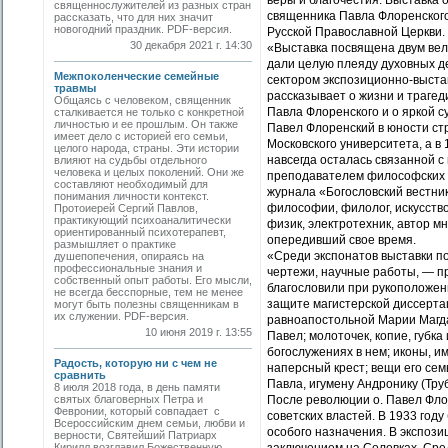
веры и благочестия. Выставка
священнослужителей из разных стран
священника Павла Флоренского
рассказать, что для них значит
новогодний праздник. PDF-версия.
Русской Православной Церкви.
30 декабря 2021 г. 14:30
«Выставка посвящена двум ве
дали целую плеяду духовных д
Межпоколенческие семейные
сектором экспозиционно-выст
травмы
рассказывает о жизни и трагед
Общаясь с человеком, священник
Павла Флоренского и о яркой 
сталкивается не только с конкретной
личностью и ее прошлым. Он также
Павел Флоренский в юности ст
имеет дело с историей его семьи,
Московского университета, а в
целого народа, страны. Эти истории
навсегда осталась связанной 
влияют на судьбы отдельного
человека и целых поколений. Они же
преподавателем философских д
составляют необходимый для
журнала «Богословский вестник
понимания личности контекст.
философии, филолог, искусство
Протоиерей Сергий Павлов,
практикующий психоаналитически
физик, электротехник, автор м
ориентированный психотерапевт,
опередивший свое время.
размышляет о практике
«Среди экспонатов выставки по
душепопечения, опираясь на
профессиональные знания и
чертежи, научные работы, — пр
собственный опыт работы. Его мысли,
благословили при рукоположени
не всегда бесспорные, тем не менее
защите магистерской диссертац
могут быть полезны священникам в
их служении. PDF-версия.
равноапостольной Марии Магда
10 июня 2019 г. 13:55
Павел; молоточек, копие, губк
богослужениях в нем; иконы, и
Радость, которую ни с чем не
наперсный крест; вещи его сем
сравнить
Павла, игумену Андронику (Тру
8 июля 2018 года, в день памяти
святых благоверных Петра и
После революции о. Павел Фло
Февронии, который совпадает с
советских властей. В 1933 год
Всероссийским днем семьи, любви и
особого назначения. В экспоз
верности, Святейший Патриарх
Кирилл возглавил Божественную