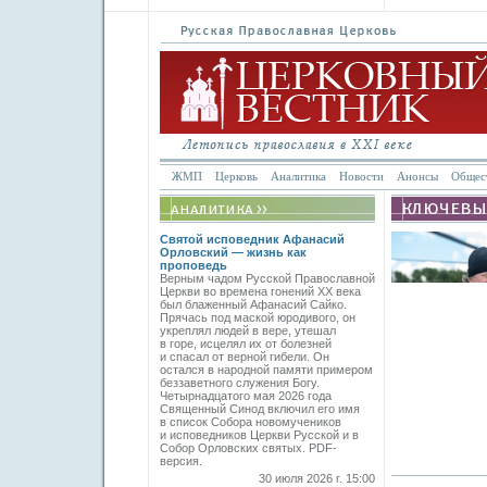
ЖМП
Церковь
Аналитика
Новости
Анонсы
Общес
Святой исповедник Афанасий
Орловский — жизнь как
проповедь
Верным чадом Русской Православной
Церкви во времена гонений XX века
был блаженный Афанасий Сайко.
Прячась под маской юродивого, он
укреплял людей в вере, утешал
в горе, исцелял их от болезней
и спасал от верной гибели. Он
остался в народной памяти примером
беззаветного служения Богу.
Четырнадцатого мая 2026 года
Священный Синод включил его имя
в список Собора новомучеников
и исповедников Церкви Русской и в
Собор Орловских святых. PDF-
версия.
30 июля 2026 г. 15:00