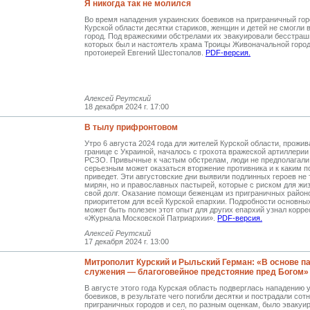
Я никогда так не молился
Во время нападения украинских боевиков на приграничный го
Курской области десятки стариков, женщин и детей не смогли 
город. Под вражескими обстрелами их эвакуировали бесстраш
которых был и настоятель храма ­Троицы Живоначальной горо
протоиерей ­Евгений Шестопалов.
PDF-версия.
Алексей Реутский
18 декабря 2024 г. 17:00
В тылу прифронтовом
Утро 6 августа 2024 года для жителей Курской области, прожи
границе с Украиной, началось с грохота вражеской артиллерии
РСЗО. Привычные к частым обстрелам, люди не предполагали,
серьезным может оказаться вторжение противника и к каким 
приведет. Эти августовские дни выявили подлинных героев не 
мирян, но и православных пастырей, которые с риском для жи
свой долг. Оказание помощи беженцам из приграничных район
приоритетом для всей Курской епархии. Подробности основны
может быть полезен этот опыт для других епархий узнал корр
«Журнала Московской Патриархии».
PDF-версия.
Алексей Реутский
17 декабря 2024 г. 13:00
Митрополит Курский и Рыльский Герман: «В основе п
служения — благоговейное предстояние пред Богом»
В августе этого года Курская область подверглась нападению 
боевиков, в результате чего погибли десятки и пострадали сот
приграничных городов и сел, по разным оценкам, было эваку