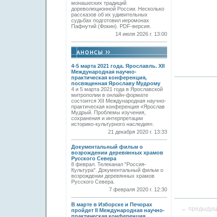
монашеских традиций
дореволюционной России. Несколько
рассказов об их удивительных
судьбах подготовил иеромонах
Пафнутий (Фокин). PDF-версия.
14 июля 2026 г. 13:00
4-5 марта 2021 года. Ярославль. XII
Международная научно-
практическая конференция,
посвященная Ярославу Мудрому
4 и 5 марта 2021 года в Ярославской
митрополии в онлайн-формате
состоится XII Международная научно-
практическая конференция «Ярослав
Мудрый. Проблемы изучения,
сохранения и интерпретации
историко-культурного наследия».
21 декабря 2020 г. 13:33
Документальный фильм о
возрождении деревянных храмов
Русского Севера
8 феврал. Телеканал "Россия-
Культура". Документальный фильм о
возрождении деревянных храмов
Русского Севера.
7 февраля 2020 г. 12:30
В марте в Изборске и Печорах
← предыду
пройдет II Международная научно-
практическая конференция