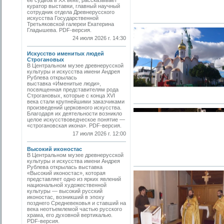
ее судьба в ХХ веке, рассказывает
куратор выставки, главный научный
сотрудник отдела Древнерусского
искусства Государственной
Третьяковской галереи Екатерина
Гладышева. PDF-версия.
24 июля 2026 г. 14:30
Искусство именитых людей
Строгановых
В Центральном музее древнерусской
культуры и искусства имени Андрея
Рублева открылась
выставка «Именитые люди»,
посвященная представителям рода
Строгановых, которые с конца XVI
века стали крупнейшими заказчиками
произведений церковного искусства.
Благодаря их деятельности возникло
целое искусствоведческое понятие —
«строгановская икона». PDF-версия.
17 июля 2026 г. 12:00
Высокий иконостас
В Центральном музее древнерусской
культуры и искусства имени Андрея
Рублева открылась выставка
«Высокий иконостас», которая
представляет одно из ярких явлений
национальной художественной
культуры — высокий русский
иконостас, возникший в эпоху
позднего Средневековья и ставший на
века неотъемлемой частью русского
храма, его духовной вертикалью.
PDF-версия.