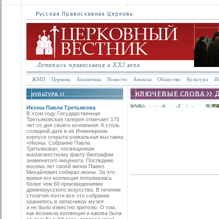
ЖМП
Церковь
Аналитика
Новости
Анонсы
Общество
Культура
И
Иконы Павла Третьякова
В этом году Государственная
Третьяковская галерея отмечает 170
лет со дня своего основания. К столь
солидной дате в ее Инженерном
корпусе открыта уникальная выставка
«Иконы. Собрание Павла
Третьякова», посвященная
малоизвестному факту биографии
знаменитого мецената. Последние
восемь лет своей жизни Павел
Михайлович собирал иконы. За это
время его коллекция пополнилась
более чем 60 произведениями
древнерусского искусства. В течение
столетия почти все это собрание
хранилось в запасниках музея
и не было известно зрителю. О том,
как возникла коллекция и какова была