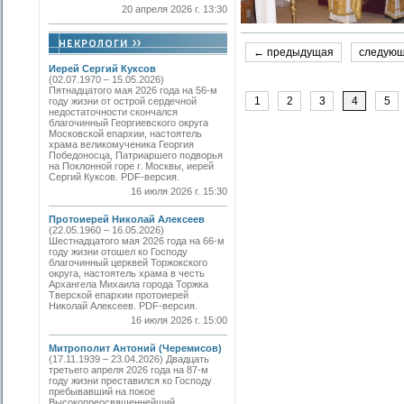
20 апреля 2026 г. 13:30
← предыдущая
следую
Иерей Сергий Куксов
(02.07.1970 – 15.05.2026)
Пятнадцатого мая 2026 года на 56-м
1
2
3
4
5
году жизни от острой сердечной
недостаточности скончался
благочинный Георгиевского округа
Московской епархии, настоятель
храма великомученика Георгия
Победоносца, Патриаршего подворья
на Поклонной горе г. Москвы, иерей
Сергий Куксов. PDF-версия.
16 июля 2026 г. 15:30
Протоиерей Николай Алексеев
(22.05.1960 – 16.05.2026)
Шестнадцатого мая 2026 года на 66-м
году жизни отошел ко Господу
благочинный церквей Торжокского
округа, настоятель храма в честь
Архангела Михаила города Торжка
Тверской епархии протоиерей
Николай Алексеев. PDF-версия.
16 июля 2026 г. 15:00
Митрополит Антоний (Черемисов)
(17.11.1939 – 23.04.2026) Двадцать
третьего апреля 2026 года на 87-м
году жизни преставился ко Господу
пребывавший на покое
Высокопреосвященнейший