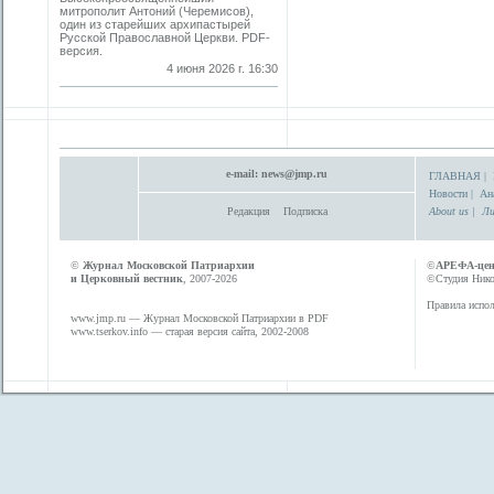
митрополит Антоний (Черемисов),
один из старейших архипастырей
Русской Православной Церкви. PDF-
версия.
4 июня 2026 г. 16:30
e-mail:
news@jmp.ru
ГЛАВНАЯ
|
Новости
|
Ан
Редакция
Подписка
About us
|
Ли
©
Журнал Московской Патриархии
©
АРЕФА-це
и Церковный вестник
, 2007-2026
©Студия Никол
Правила испол
www.jmp.ru
— Журнал Московской Патриархии в PDF
www.tserkov.info
— старая версия сайта, 2002-2008