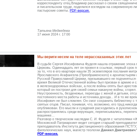
корреспонденту отец Владимир рассказал о своем священнич
и писательском труде, поделился взглядом на современную ли
пастырские советы.
PDF-версия.
Татьяна Медведева
17 июня 2024 г. 17:00
Мы вериги несем на теле нерассказанных этих лет
В судьбе Сергея Иосифовича Фуделя нашла отражение эпоха 
Церковь. Одиннадцать лет он провел в ссылках, первый срок п
за то, что в его квартире нашли 35 экземпляров послания мит
Ярославского Агафангела (Преображенского) к архипастырям 
Русской Православной Церкви, призывавшего не подчиняться
время Великой Отечественной войны был призван в армию и 
в железнодорожных войсках, а после войны опять был арестов
который он построил для своей семьи накануне войны, сгоре
Неустроенность, безденежье, переезды с женой и детьми, отс
постоянного места работы и источника дохода... И в то же вре
Иосифович не был сломлен. Он смог сохранить библиотеку с 
святых отцов. Писал, понимая, что, возможно, его труд никогда
опубликован. Его мысли и суждения расходились в рукописном
распространялись среди верующих, переписывались, перепеч
машинке…
Разговор о творческом наследии С. И. Фуделя с читателями «
Московской Патриархии» ведет сегодня старший преподавател
преподаватель Института дистанционного образования ПСТГУ,
филологических наук, магистр теологии
Даниил Дмитриевич 
PDF-версия.