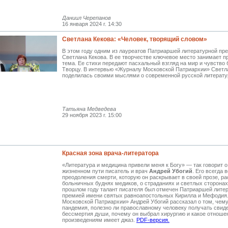
Даниил Черепанов
16 января 2024 г. 14:30
Светлана Кекова: «Человек, творящий словом»
В этом году одним из лауреатов Патриаршей литературной пре
Светлана Кекова. В ее творчестве ключевое место занимает 
тема. Ее стихи передают пасхальный взгляд на мир и чувство
Творцу. В интервью «Журналу Московской Патриархии» Светл
поделилась своими мыслями о современной русской литерату
Татьяна Медведева
29 ноября 2023 г. 15:00
Красная зона врача-литератора
«Литература и медицина привели меня к Богу» — так говорит 
жизненном пути писатель и врач
Андрей Убогий
. Его всегда 
преодоления смерти, которую он раскрывает в своей прозе, р
больничных буднях медиков, о страданиях и светлых сторонах
прошлом году талант писателя был отмечен Патриаршей лите
премией имени святых равно­апостольных Кирилла и Мефодия
Московской Патриархии» Андрей Убогий рассказал о том, чему
пандемия, полезно ли православному человеку получать свид
бессмертия души, почему он выбрал хирургию и какое отношен
произведениям имеет джаз.
PDF-версия.