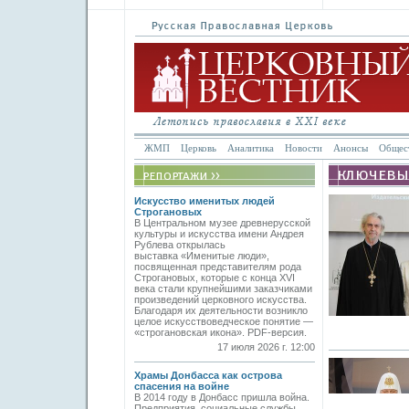
ЖМП
Церковь
Аналитика
Новости
Анонсы
Общес
Искусство именитых людей
Строгановых
В Центральном музее древнерусской
культуры и искусства имени Андрея
Рублева открылась
выставка «Именитые люди»,
посвященная представителям рода
Строгановых, которые с конца XVI
века стали крупнейшими заказчиками
произведений церковного искусства.
Благодаря их деятельности возникло
целое искусствоведческое понятие —
«строгановская икона». PDF-версия.
17 июля 2026 г. 12:00
Храмы Донбасса как острова
спасения на войне
В 2014 году в Донбасс пришла война.
Предприятия, социальные службы,