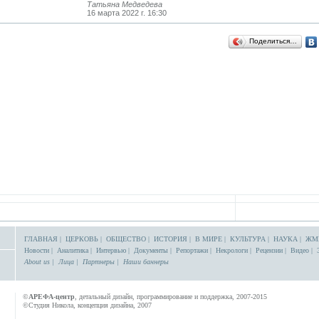
Татьяна Медведева
16 марта 2022 г. 16:30
Поделиться…
ГЛАВНАЯ
|
ЦЕРКОВЬ
|
ОБЩЕСТВО
|
ИСТОРИЯ
|
В МИРЕ
|
КУЛЬТУРА
|
НАУКА
|
ЖМ
Новости
|
Аналитика
|
Интервью
|
Документы
|
Репортажи
|
Некрологи
|
Рецензии
|
Видео
|
About us
|
Лица
|
Партнеры
|
Наши баннеры
©
АРЕФА-центр
, детальный дизайн, программирование и поддержка, 2007-2015
©Студия Никола, концепция дизайна, 2007