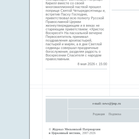
Кирилл вместе со своей
многомиллионной паствой прошел
поприще Святой Четыредесятницы и,
встретив Пасху Господню,
приветствовал всю полноту Русской
Православной Церкви
жизнеутверждающим и в веках не
стареющим приветствием: «Христос
Воскресе!» На пасхальной вечерне
Первосвятитель принимал
поздравления архипастырей,
пастырей и мирян, а в дни Светлой
седмицы совершал праздничные
богослужения, разделяя радость о
Воскресении Спасителя с народом
православным.
8 мая 2026 г. 15:00
e-mail:
news@jmp.ru
Редакция
Подписка
©
Журнал Московской Патриархии
и Церковный вестник
, 2007-2026