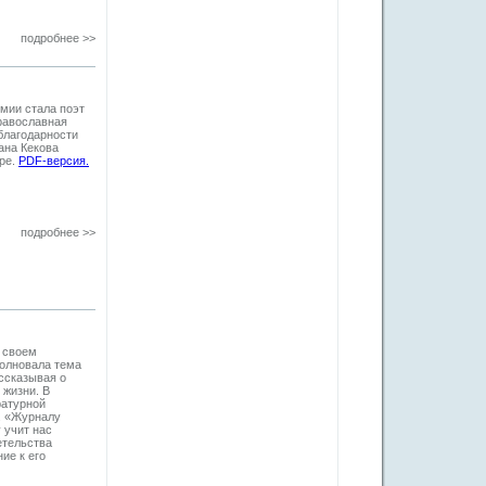
подробнее >>
мии стала поэт
православная
 благодарности
ана Кекова
ре.
PDF-версия.
подробнее >>
о своем
волновала тема
ассказывая о
 жизни. В
ратурной
. «Журналу
 учит нас
етельства
ие к его