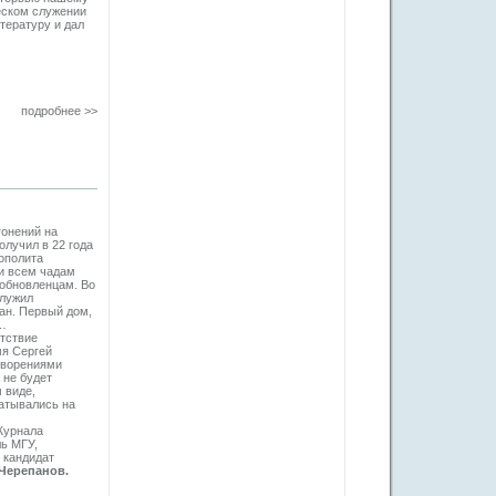
еском служении
тературу и дал
подробнее >>
гонений на
олучил в 22 года
рополита
и всем чадам
 обновленцам. Во
служил
ан. Первый дом,
л…
утствие
мя Сергей
творениями
 не будет
 виде,
атывались на
Журнала
ь МГУ,
 кандидат
Черепанов.