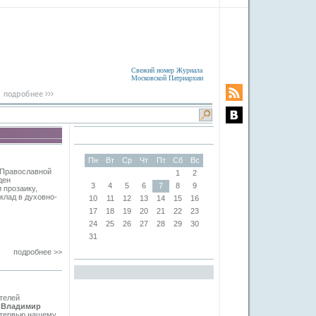
Свежий номер Журнала
Московской Патриархии
Пн
Вт
Ср
Чт
Пт
Сб
Вс
 Православной
1
2
ден
3
4
5
6
7
8
9
 прозаику,
клад в духовно-
10
11
12
13
14
15
16
17
18
19
20
21
22
23
24
25
26
27
28
29
30
31
подробнее >>
телей
 Владимир
интервью нашему