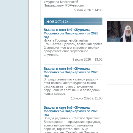
«Журнала Московской
Патриархии». PDF-версия.
5 мая 2026 г. 14:30
Вышел в свет №7 «Журнала
Московской Патриархии» за 2026
год
Искать Господа, чтобы найти
Его. Святая Церковь, возвещая время
благоприятное для спасения верных,
продолжает свое жертвенное
служение.
9 июля 2026 г. 13:00
Вышел в свет №6 «Журнала
Московской Патриархии» за 2026
год
В продолжение пасхальной радости
этот номер нашего журнала много
рассказывает о восстановлении
порушенных святынь и о возведении
новых храмов.
10 июня 2026 г. 11:00
Вышел в свет №5 «Журнала
Московской Патриархии» за 2026
год
Всегда радуйтесь. Светлое Христово
Воскресение — праздников праздник,
время неизреченного ликования
верных, торжество, весь мир
освящающее. Святейший Патриарх