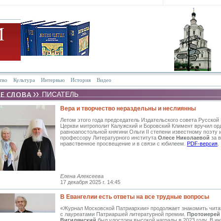
тво
Культура
Интервью
История
Видео
ПИСАТЕЛЬ
Вера и творчество нераздельны и неслиянны
Летом этого года председатель Издательского совета Русской
Церкви митрополит Калужский и Боровский Климент вручил ор
равноапостольной княгини Ольги
II
степени известному поэту и
профессору Литературного института
Олесе Николаевой
за в
нравственное просвещение и в связи с юбилеем.
PDF-версия
.
Елена Алексеева
17 декабря 2025 г. 14:45
В Евангелии есть ответы на все трудные вопросы
«Журнал Московской Патриархии» продолжает знакомить чита
с лауреатами Патриаршей литературной премии.
Протоиерей
Вигилянский
был удостоен высокой награды в 2023 году. В 